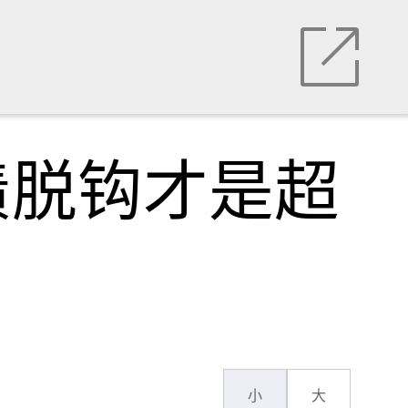
债脱钩才是超
小
大