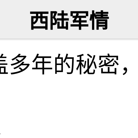
西陆军情
盖多年的秘密
号