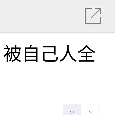
，被自己人全
小
大