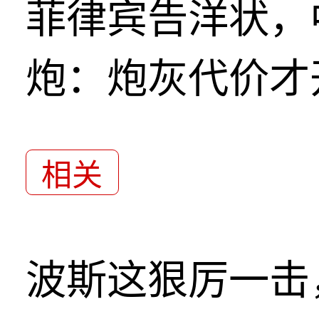
菲律宾告洋状，
炮：炮灰代价才
相关
波斯这狠厉一击