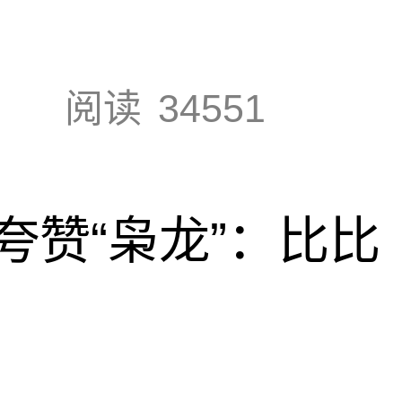
阅读
34551
夸赞“枭龙”：比比