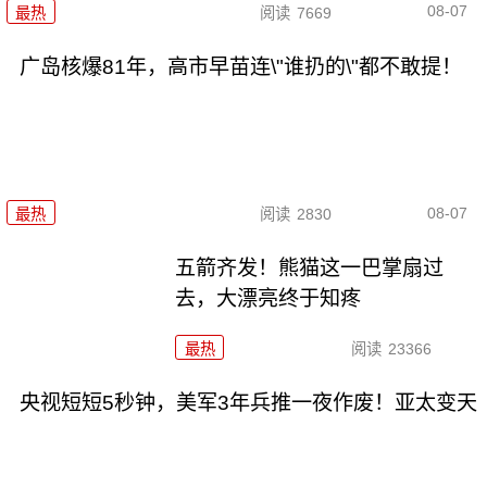
08-07
最热
阅读
7669
广岛核爆81年，高市早苗连\"谁扔的\"都不敢提！
08-07
最热
阅读
2830
五箭齐发！熊猫这一巴掌扇过
去，大漂亮终于知疼
最热
阅读
23366
央视短短5秒钟，美军3年兵推一夜作废！亚太变天