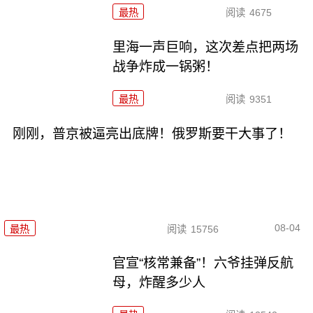
最热
阅读
4675
里海一声巨响，这次差点把两场
战争炸成一锅粥！
最热
阅读
9351
刚刚，普京被逼亮出底牌！俄罗斯要干大事了！
08-04
最热
阅读
15756
官宣“核常兼备”！六爷挂弹反航
母，炸醒多少人