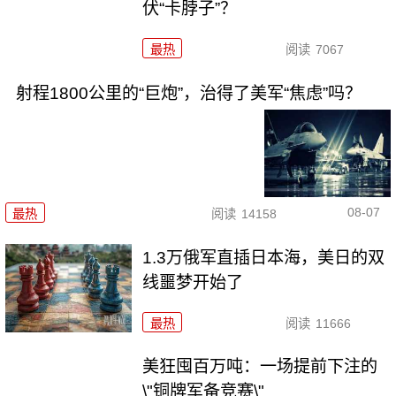
伏“卡脖子”？
最热
阅读
7067
射程1800公里的“巨炮”，治得了美军“焦虑”吗？
08-07
最热
阅读
14158
1.3万俄军直插日本海，美日的双
线噩梦开始了
最热
阅读
11666
美狂囤百万吨：一场提前下注的
\"铜牌军备竞赛\"