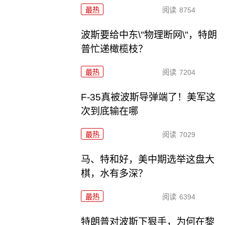
最热
阅读
8754
波斯要给中东\"物理断网\"，特朗
普忙递橄榄枝？
最热
阅读
7204
F-35真被波斯导弹端了！美军这
次到底输在哪
最热
阅读
7029
马、特和好，美中期选举这盘大
棋，水有多深？
最热
阅读
6394
特朗普对波斯下狠手，为何在黎