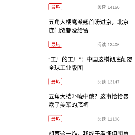
最热
阅读
14150
五角大楼鹰派翘首盼进京，北京
连门缝都没给留
最热
阅读
13406
“工厂的工厂”：中国这棋彻底颠覆
全球工业版图
最热
阅读
13147
五角大楼吓唬中俄？这事恰恰暴
露了美军的底裤
最热
阅读
11198
胡塞这一炸，我终于看懂伊朗总