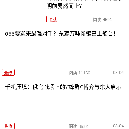
明前戛然而止？
最热
阅读
4591
055要迎来最强对手？东瀛万吨新驱已上船台！
08-04
最热
阅读
11166
千机压境：俄乌战场上的\"蜂群\"博弈与东大启示
08-04
最热
阅读
8532