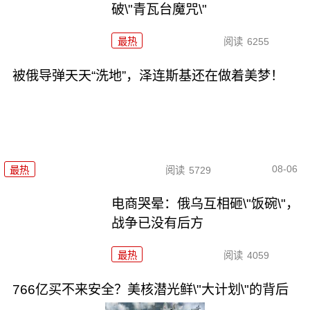
破\"青瓦台魔咒\"
最热
阅读
6255
被俄导弹天天“洗地”，泽连斯基还在做着美梦！
08-06
最热
阅读
5729
电商哭晕：俄乌互相砸\"饭碗\"，
战争已没有后方
最热
阅读
4059
766亿买不来安全？美核潜光鲜\"大计划\"的背后