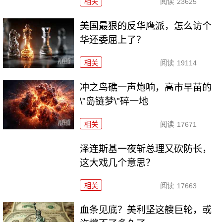
相关
阅读
23625
美国最狠的反华鹰派，怎么访个
华还委屈上了？
相关
阅读
19114
冲之鸟礁一声炮响，高市早苗的
\"岛链梦\"碎一地
相关
阅读
17671
泽连斯基一夜斩总理又砍防长，
这大戏几个意思？
相关
阅读
17663
血条见底？美利坚这艘巨轮，或