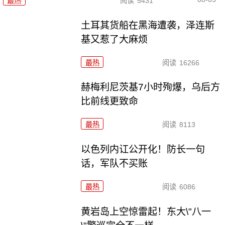
最热
阅读
5431
土耳其货船在黑海遭袭，泽连斯
基又惹了大麻烦
最热
阅读
16266
赫梅利尼茨基7小时殉爆，乌后方
比前线更致命
最热
阅读
8113
以色列内讧公开化！防长一句
话，军队不买账
最热
阅读
6086
黄岩岛上空惊雷起！东大\"八一