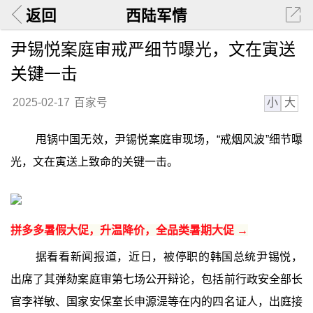
返回
西陆军情
尹锡悦案庭审戒严细节曝光，文在寅送
关键一击
小
大
2025-02-17
百家号
甩锅中国无效，尹锡悦案庭审现场，“戒烟风波”细节曝
光，文在寅送上致命的关键一击。
拼多多暑假大促，升温降价，全品类暑期大促 →
据看看新闻报道，近日，被停职的韩国总统尹锡悦，
出席了其弹劾案庭审第七场公开辩论，包括前行政安全部长
官李祥敏、国家安保室长申源湜等在内的四名证人，出庭接