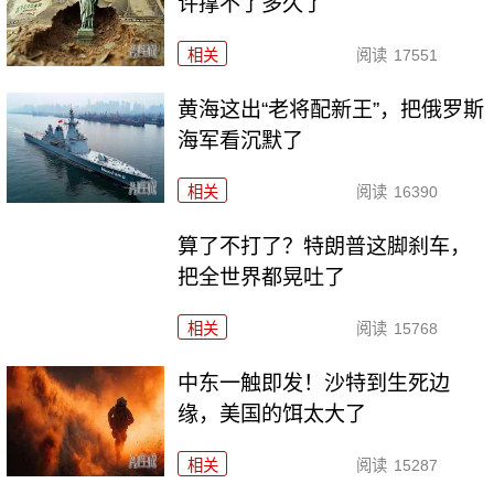
许撑不了多久了
相关
阅读
17551
黄海这出“老将配新王”，把俄罗斯
海军看沉默了
相关
阅读
16390
算了不打了？特朗普这脚刹车，
把全世界都晃吐了
相关
阅读
15768
中东一触即发！沙特到生死边
缘，美国的饵太大了
相关
阅读
15287