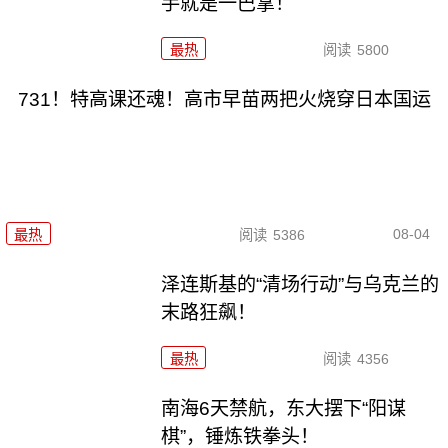
手就是一巴掌！
最热
阅读
5800
731！特高课还魂！高市早苗两把火烧穿日本国运
08-04
最热
阅读
5386
泽连斯基的“清场行动”与乌克兰的
末路狂飙！
最热
阅读
4356
南海6天禁航，东大摆下“阳谋
棋”，锤炼铁拳头！