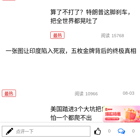
算了不打了？特朗普这脚刹车，
把全世界都晃吐了
最热
阅读
15768
一张图让印度陷入死寂，五枚金牌背后的终极真相
08-03
最热
阅读
10966
美国踏进3个大坑把自己埋了！恐
怕一个都爬不出
0
0
点评一下
最热
阅读
17843