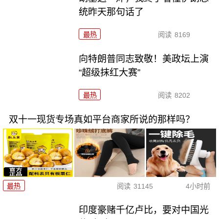
统昨天那句话了
最热
阅读
8169
向特朗普同志致敬！美政坛上演
“超级抹红大赛”
最热
阅读
8202
双十一现货专场真如平台商家所说的那样吗？
最热
阅读
31145
4小时前
印度豪赌千亿卢比，要对中国光