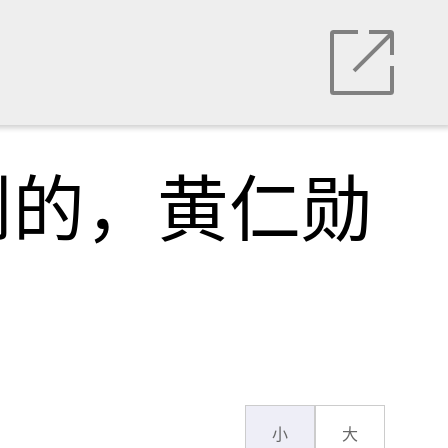
到的，黄仁勋
小
大