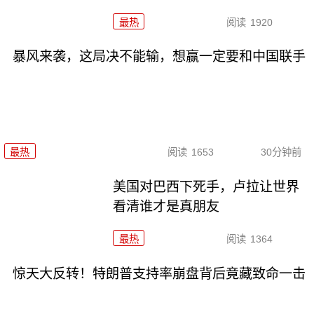
最热
阅读
1920
暴风来袭，这局决不能输，想赢一定要和中国联手
最热
阅读
1653
30分钟前
美国对巴西下死手，卢拉让世界
看清谁才是真朋友
最热
阅读
1364
惊天大反转！特朗普支持率崩盘背后竟藏致命一击