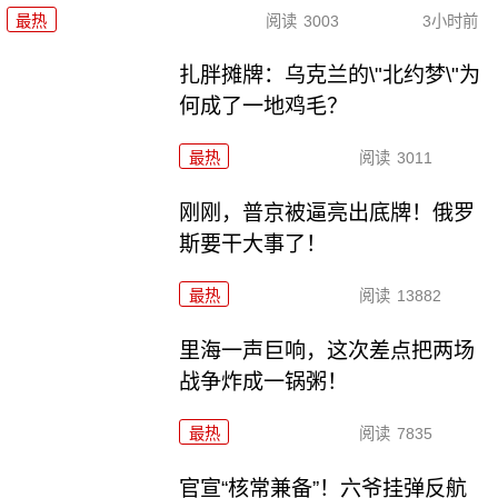
最热
阅读
3003
3小时前
扎胖摊牌：乌克兰的\"北约梦\"为
何成了一地鸡毛？
最热
阅读
3011
刚刚，普京被逼亮出底牌！俄罗
斯要干大事了！
最热
阅读
13882
里海一声巨响，这次差点把两场
战争炸成一锅粥！
最热
阅读
7835
官宣“核常兼备”！六爷挂弹反航