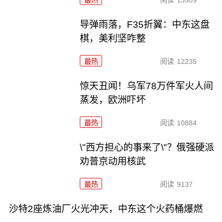
最热
阅读
13509
导弹雨落，F35折翼：中东这盘
棋，美利坚咋整
最热
阅读
12235
惊天丑闻！乌军78万件军火人间
蒸发，欧洲吓坏
最热
阅读
10884
\"西方担心的事来了\"？俄强硬派
劝普京动用核武
最热
阅读
9137
沙特2座炼油厂火光冲天，中东这个火药桶爆燃