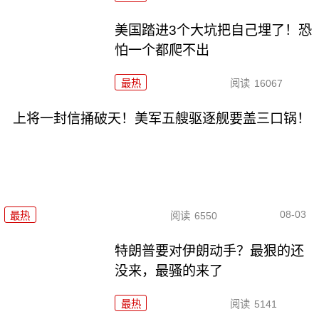
美国踏进3个大坑把自己埋了！恐
怕一个都爬不出
最热
阅读
16067
上将一封信捅破天！美军五艘驱逐舰要盖三口锅！
08-03
最热
阅读
6550
特朗普要对伊朗动手？最狠的还
没来，最骚的来了
最热
阅读
5141