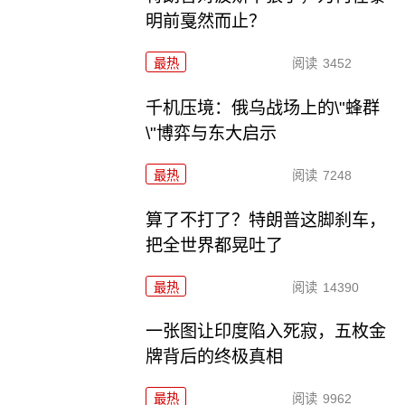
明前戛然而止？
最热
阅读
3452
千机压境：俄乌战场上的\"蜂群
\"博弈与东大启示
最热
阅读
7248
算了不打了？特朗普这脚刹车，
把全世界都晃吐了
最热
阅读
14390
一张图让印度陷入死寂，五枚金
牌背后的终极真相
最热
阅读
9962