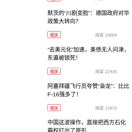
默茨的“川剧变脸”：德国政府对华
政策大转向？
相关
阅读
24069
“去美元化”加速，美债无人问津，
东瀛被锁死！
相关
阅读
22935
阿塞拜疆飞行员夸赞“枭龙”：比比
F-16强多了！
相关
阅读
22875
中国这波操作，直接把西方石化
霸权打出了原形