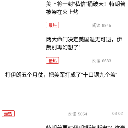
美上将一封“私信”捅破天！特朗普
被架在火上烤
最热
阅读
8945
两大命门决定美国退无可退，伊
朗别再幻想了！
最热
阅读
6633
打伊朗五个月仗，把美军打成了“十口锅九个盖”
08-02
最热
阅读
5054