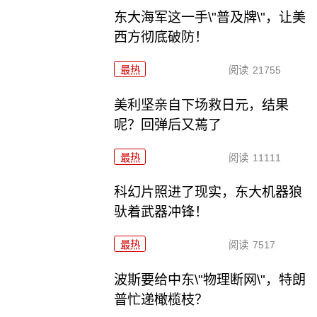
东大海军这一手\"普及牌\"，让美
西方彻底破防！
最热
阅读
21755
美利坚亲自下场救日元，结果
呢？回弹后又蔫了
最热
阅读
11111
科幻片照进了现实，东大机器狼
驮着武器冲锋！
最热
阅读
7517
波斯要给中东\"物理断网\"，特朗
普忙递橄榄枝？