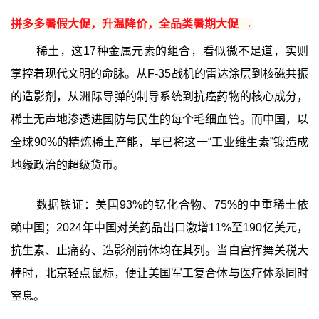
拼多多暑假大促，升温降价，全品类暑期大促 →
稀土，这17种金属元素的组合，看似微不足道，实则
掌控着现代文明的命脉。从F-35战机的雷达涂层到核磁共振
的造影剂，从洲际导弹的制导系统到抗癌药物的核心成分，
稀土无声地渗透进国防与民生的每个毛细血管。而中国，以
全球90%的精炼稀土产能，早已将这一“工业维生素”锻造成
地缘政治的超级货币。
数据铁证：美国93%的钇化合物、75%的中重稀土依
赖中国；2024年中国对美药品出口激增11%至190亿美元，
抗生素、止痛药、造影剂前体均在其列。当白宫挥舞关税大
棒时，北京轻点鼠标，便让美国军工复合体与医疗体系同时
窒息。