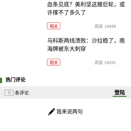
血条见底？美利坚这艘巨轮，或
许撑不了多久了
相关
阅读
16688
马科斯两线溃败：沙拉稳了，南
海牌被东大刺穿
相关
阅读
16091
热门评论
登陆
0
条评论
我来说两句