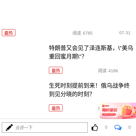
07-31
最热
阅读
6785
特朗普又会见了泽连斯基，\"美乌
重回蜜月期\"？
最热
阅读
4186
生死时刻提前到来！俄乌战争终
到见分晓的时刻？
最热
阅读
21739
巴铁横扫海湾：沙科之后谁会是
0
0
点评一下
下一个？美国懵了