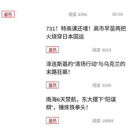
08-04
最热
阅读
4394
731！特高课还魂！高市早苗两把
火烧穿日本国运
最热
阅读
4019
泽连斯基的“清场行动”与乌克兰的
末路狂飙！
最热
阅读
3249
南海6天禁航，东大摆下“阳谋
棋”，锤炼铁拳头！
最热
阅读
18884