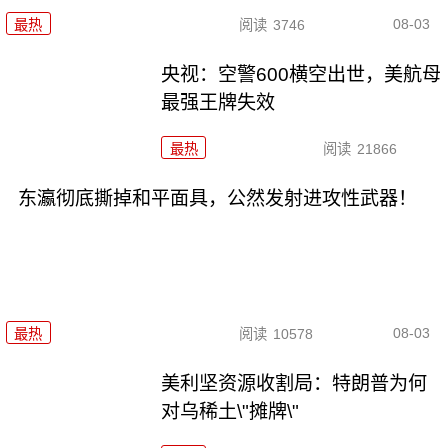
08-03
最热
阅读
3746
央视：空警600横空出世，美航母
最强王牌失效
最热
阅读
21866
东瀛彻底撕掉和平面具，公然发射进攻性武器！
08-03
最热
阅读
10578
美利坚资源收割局：特朗普为何
对乌稀土\"摊牌\"