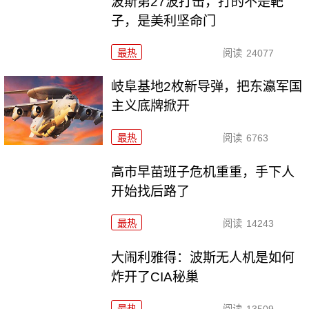
波斯第27波打击，打的不是靶
子，是美利坚命门
最热
阅读
24077
岐阜基地2枚新导弹，把东瀛军国
主义底牌掀开
最热
阅读
6763
高市早苗班子危机重重，手下人
开始找后路了
最热
阅读
14243
大闹利雅得：波斯无人机是如何
炸开了CIA秘巢