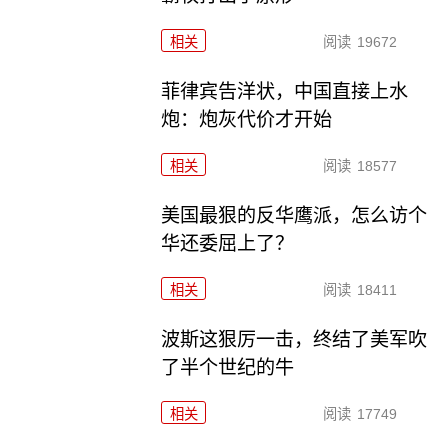
相关
阅读
19672
菲律宾告洋状，中国直接上水
炮：炮灰代价才开始
相关
阅读
18577
美国最狠的反华鹰派，怎么访个
华还委屈上了？
相关
阅读
18411
波斯这狠厉一击，终结了美军吹
了半个世纪的牛
相关
阅读
17749