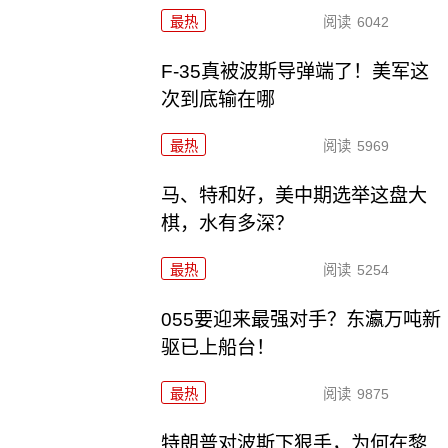
最热
阅读
6042
F-35真被波斯导弹端了！美军这
次到底输在哪
最热
阅读
5969
马、特和好，美中期选举这盘大
棋，水有多深？
最热
阅读
5254
055要迎来最强对手？东瀛万吨新
驱已上船台！
最热
阅读
9875
特朗普对波斯下狠手，为何在黎