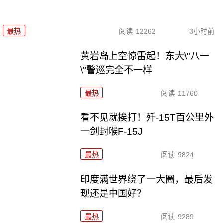
最热
阅读
12262
3小时前
黄岩岛上空惊雷起！东大\"八一
\"警巡完全不一样
最热
阅读
11760
看不见就挨打！歼-15T百公里外
一剑封喉F-15J
最热
阅读
9824
印度满世界绕了一大圈，最后发
现还是中国好？
最热
阅读
9289