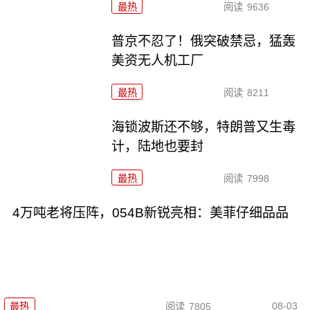
最热
阅读
9636
普京不忍了！俄突破禁忌，猛轰
美资无人机工厂
最热
阅读
8211
海锁波斯还不够，特朗普又生毒
计，陆地也要封
最热
阅读
7998
4万吨老将压阵，054B新锐亮相：美菲仔细品品
08-03
最热
阅读
7805