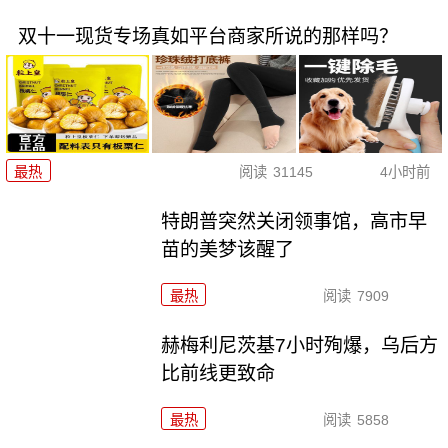
双十一现货专场真如平台商家所说的那样吗？
最热
阅读
31145
4小时前
特朗普突然关闭领事馆，高市早
苗的美梦该醒了
最热
阅读
7909
赫梅利尼茨基7小时殉爆，乌后方
比前线更致命
最热
阅读
5858