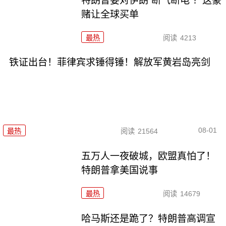
特朗普要对伊朗“断气断电”？这豪
赌让全球买单
最热
阅读
4213
铁证出台！菲律宾求锤得锤！解放军黄岩岛亮剑
08-01
最热
阅读
21564
五万人一夜破城，欧盟真怕了！
特朗普拿美国说事
最热
阅读
14679
哈马斯还是跪了？特朗普高调宣