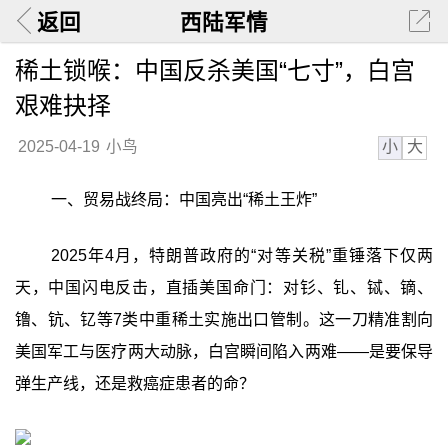
返回
西陆军情
稀土锁喉：中国反杀美国“七寸”，白宫
艰难抉择
小
大
2025-04-19
小鸟
一、贸易战终局：中国亮出“稀土王炸”
2025年4月，特朗普政府的“对等关税”重锤落下仅两
天，中国闪电反击，直插美国命门：对钐、钆、铽、镝、
镥、钪、钇等7类中重稀土实施出口管制。这一刀精准割向
美国军工与医疗两大动脉，白宫瞬间陷入两难——是要保导
弹生产线，还是救癌症患者的命？