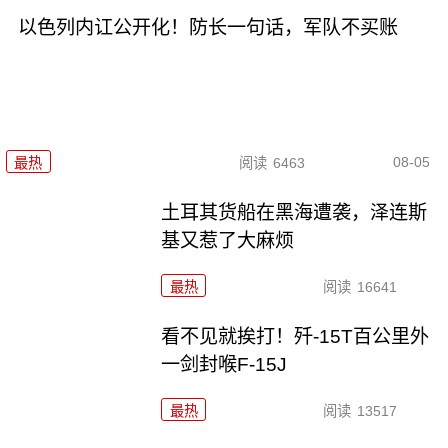
以色列内讧公开化！防长一句话，军队不买账
08-05
最热
阅读
6463
土耳其货船在黑海遭袭，泽连斯
基又惹了大麻烦
最热
阅读
16641
看不见就挨打！歼-15T百公里外
一剑封喉F-15J
最热
阅读
13517