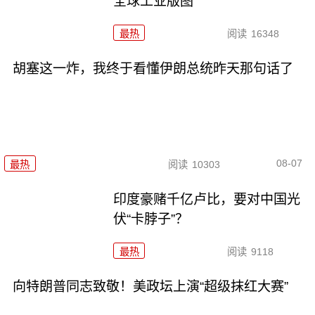
全球工业版图
最热
阅读
16348
胡塞这一炸，我终于看懂伊朗总统昨天那句话了
08-07
最热
阅读
10303
印度豪赌千亿卢比，要对中国光
伏“卡脖子”？
最热
阅读
9118
向特朗普同志致敬！美政坛上演“超级抹红大赛”