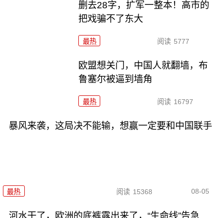
删去28字，扩军一整本！高市的
把戏骗不了东大
最热
阅读
5777
欧盟想关门，中国人就翻墙，布
鲁塞尔被逼到墙角
最热
阅读
16797
暴风来袭，这局决不能输，想赢一定要和中国联手
08-05
最热
阅读
15368
河水干了，欧洲的底裤露出来了，“生命线”告急