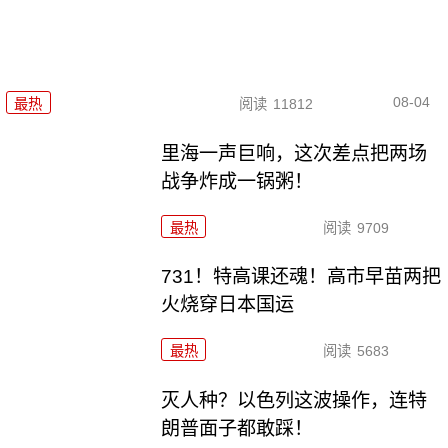
08-04
最热
阅读
11812
里海一声巨响，这次差点把两场
战争炸成一锅粥！
最热
阅读
9709
731！特高课还魂！高市早苗两把
火烧穿日本国运
最热
阅读
5683
灭人种？以色列这波操作，连特
朗普面子都敢踩！