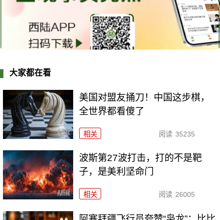
大家都在看
美国对盟友捅刀！中国这步棋，
全世界都看傻了
相关
阅读
35235
波斯第27波打击，打的不是靶
子，是美利坚命门
相关
阅读
26005
阿塞拜疆飞行员夸赞“枭龙”：比比