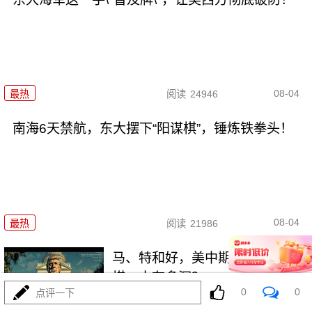
08-04
最热
阅读
24946
南海6天禁航，东大摆下“阳谋棋”，锤炼铁拳头！
08-04
最热
阅读
21986
马、特和好，美中期选举这盘大
棋，水有多深？
0
0
点评一下
最热
阅读
6608