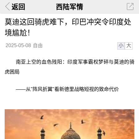
返回
西陆军情
莫迪这回骑虎难下，印巴冲突令印度处
境尴尬！
小
大
2025-05-08
自由
南亚上空的血色残阳：印度军事霸权梦碎与莫迪的骑
虎困局
——从"阵风折翼"看新德里战略短视的致命代价