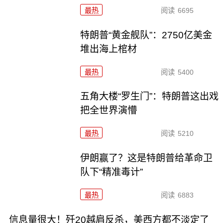
最热
阅读
6695
特朗普“黄金舰队”：2750亿美金
堆出海上棺材
最热
阅读
5400
五角大楼“罗生门”：特朗普这出戏
把全世界演懵
最热
阅读
5210
伊朗赢了？这是特朗普给革命卫
队下“精准毒计”
最热
阅读
6883
信息量很大！歼20越肩反杀，美西方都不淡定了