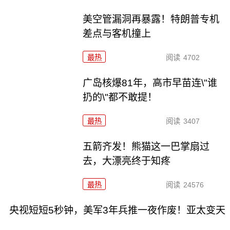
美空管漏洞再暴露！特朗普专机
差点与客机撞上
最热
阅读
4702
广岛核爆81年，高市早苗连\"谁
扔的\"都不敢提！
最热
阅读
3407
五箭齐发！熊猫这一巴掌扇过
去，大漂亮终于知疼
最热
阅读
24576
央视短短5秒钟，美军3年兵推一夜作废！亚太变天