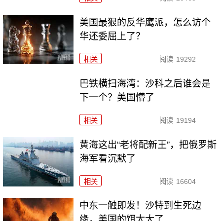
美国最狠的反华鹰派，怎么访个
华还委屈上了？
相关
阅读
19292
巴铁横扫海湾：沙科之后谁会是
下一个？美国懵了
相关
阅读
19194
黄海这出“老将配新王”，把俄罗斯
海军看沉默了
相关
阅读
16604
中东一触即发！沙特到生死边
缘，美国的饵太大了