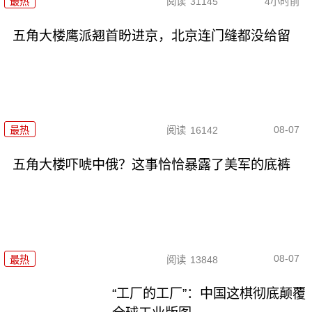
最热
阅读
31145
4小时前
五角大楼鹰派翘首盼进京，北京连门缝都没给留
08-07
最热
阅读
16142
五角大楼吓唬中俄？这事恰恰暴露了美军的底裤
08-07
最热
阅读
13848
“工厂的工厂”：中国这棋彻底颠覆