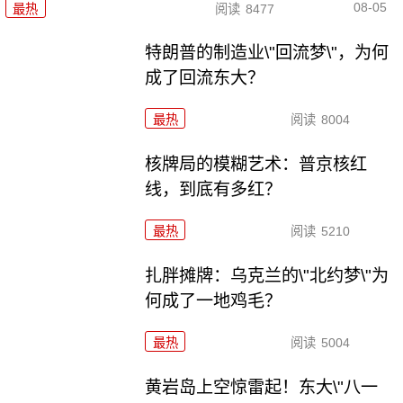
08-05
最热
阅读
8477
特朗普的制造业\"回流梦\"，为何
成了回流东大？
最热
阅读
8004
核牌局的模糊艺术：普京核红
线，到底有多红？
最热
阅读
5210
扎胖摊牌：乌克兰的\"北约梦\"为
何成了一地鸡毛？
最热
阅读
5004
黄岩岛上空惊雷起！东大\"八一