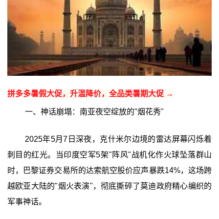
拼多多暑假大促，升温降价，全品类暑期大促 →
一、神话崩塌：南亚夜空绽放的"烟花秀"
2025年5月7日深夜，克什米尔边境的雷达屏幕闪烁着
刺目的红光。当印度空军5架"阵风"战机化作火球坠落群山
时，巴黎证券交易所的达索航空股价应声暴跌14%，这场跨
越欧亚大陆的"烟火表演"，彻底撕碎了莫迪政府精心编织的
军事神话。