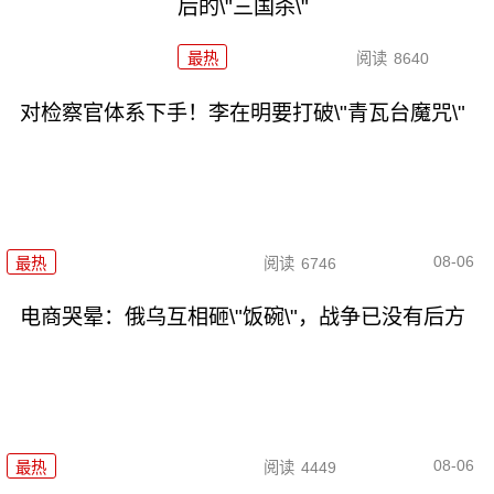
后的\"三国杀\"
最热
阅读
8640
对检察官体系下手！李在明要打破\"青瓦台魔咒\"
08-06
最热
阅读
6746
电商哭晕：俄乌互相砸\"饭碗\"，战争已没有后方
08-06
最热
阅读
4449