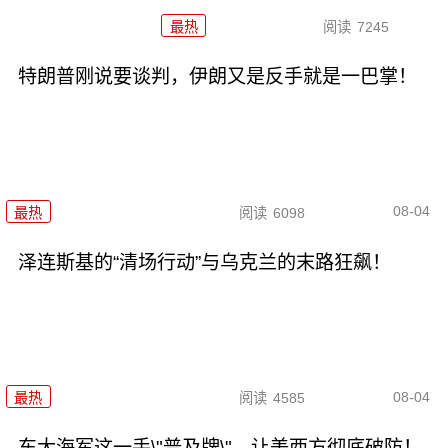
最热
阅读
7245
特朗普刚说要谈判，伊朗又是反手就是一巴掌！
08-04
最热
阅读
6098
泽连斯基的“清场行动”与乌克兰的末路狂飙！
08-04
最热
阅读
4585
东大海军这一手\"普及牌\"，让美西方彻底破防！