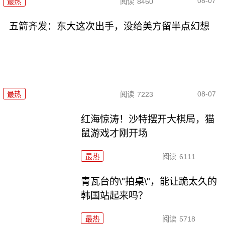
08-07
最热
阅读
8460
五箭齐发：东大这次出手，没给美方留半点幻想
08-07
最热
阅读
7223
红海惊涛！沙特摆开大棋局，猫
鼠游戏才刚开场
最热
阅读
6111
青瓦台的\"拍桌\"，能让跪太久的
韩国站起来吗？
最热
阅读
5718