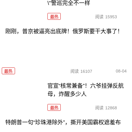
\"警巡完全不一样
最热
阅读
15953
刚刚，普京被逼亮出底牌！俄罗斯要干大事了！
08-04
最热
阅读
16107
官宣“核常兼备”！六爷挂弹反航
母，炸醒多少人
最热
阅读
12868
特朗普一句“珍珠港除外”，撕开美国霸权遮羞布