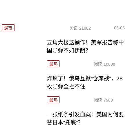
08-06
最热
阅读
21082
五角大楼这操作！美军报告称中
国导弹不如伊朗？
最热
阅读
10838
炸疯了！俄乌互掀“仓库战”，28
枚导弹全拦不住
最热
阅读
7589
一张纸条引发血案：美国为何要
替日本“托底”？