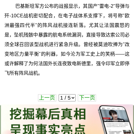
巴基斯坦军方公布的战报显示，其国产"雷电-2"导弹与
歼-10CE战机密切配合，在电子战体系支撑下，将号称"欧
洲最强四代半"的阵风战机接连斩落。尤其让法国震怒的
是，坠机残骸中暴露的航电系统漏洞，直接导致达索公司必
须全球召回该型战机进行紧急升级。曾经被莫迪吹捧为"改
变地区力量平衡"的利器，如今沦为军工史上的笑柄——这
或许解释了为何法国外长连夜致电新德里，强令印军立即停
飞所有阵风战机。
上一页
下一页