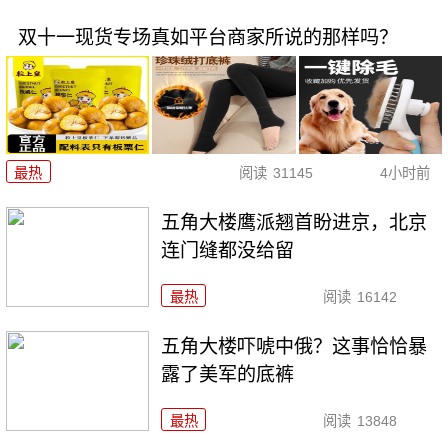
双十一现货专场真如平台商家所说的那样吗？
最热
阅读
31145
4小时前
五角大楼鹰派翘首盼进京，北京
连门缝都没给留
最热
阅读
16142
五角大楼吓唬中俄？这事恰恰暴
露了美军的底裤
最热
阅读
13848