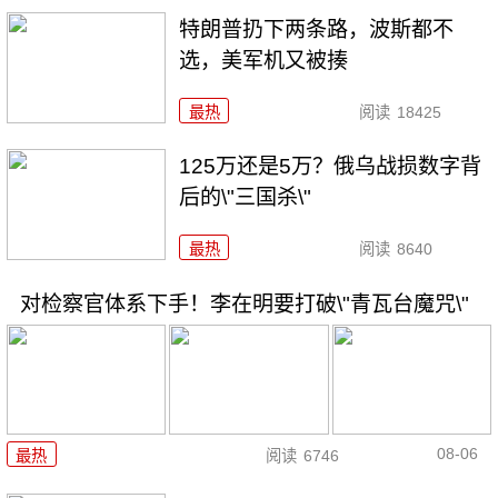
特朗普扔下两条路，波斯都不
选，美军机又被揍
最热
阅读
18425
125万还是5万？俄乌战损数字背
后的\"三国杀\"
最热
阅读
8640
对检察官体系下手！李在明要打破\"青瓦台魔咒\"
08-06
最热
阅读
6746