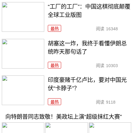
“工厂的工厂”：中国这棋彻底颠覆
全球工业版图
最热
阅读
16348
胡塞这一炸，我终于看懂伊朗总
统昨天那句话了
最热
阅读
10303
印度豪赌千亿卢比，要对中国光
伏“卡脖子”？
最热
阅读
9118
向特朗普同志致敬！美政坛上演“超级抹红大赛”