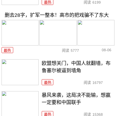
最热
阅读
6199
删去28字，扩军一整本！高市的把戏骗不了东大
08-06
最热
阅读
5777
欧盟想关门，中国人就翻墙，布
鲁塞尔被逼到墙角
最热
阅读
16797
暴风来袭，这局决不能输，想赢
一定要和中国联手
最热
阅读
15368