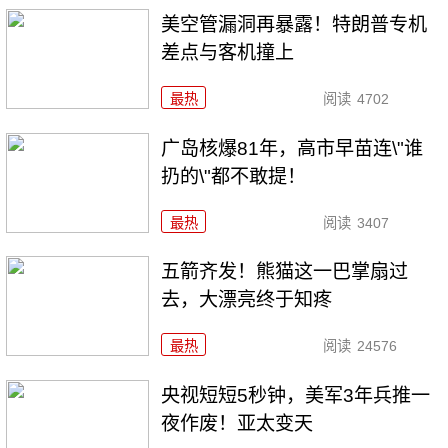
美空管漏洞再暴露！特朗普专机
差点与客机撞上
最热
阅读
4702
广岛核爆81年，高市早苗连\"谁
扔的\"都不敢提！
最热
阅读
3407
五箭齐发！熊猫这一巴掌扇过
去，大漂亮终于知疼
最热
阅读
24576
央视短短5秒钟，美军3年兵推一
夜作废！亚太变天