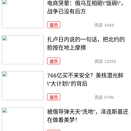
电商哭晕：俄乌互相砸\"饭碗\"，
战争已没有后方
最热
阅读
4449
扎卢日内说的一句话，把北约的
脸按在地上摩擦
最热
阅读
13255
766亿买不来安全？美核潜光鲜
\"大计划\"的背后
最热
阅读
6796
被俄导弹天天“洗地”，泽连斯基还
在做着美梦！