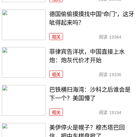
德国偷偷摸摸找中国“命门”，这牙
呲得起来吗？
相关
阅读
19364
菲律宾告洋状，中国直接上水
炮：炮灰代价才开始
相关
阅读
19336
巴铁横扫海湾：沙科之后谁会是
下一个？美国懵了
相关
阅读
19194
美伊停火是幌子？穆杰塔巴回
信，把中东棋盘掀了