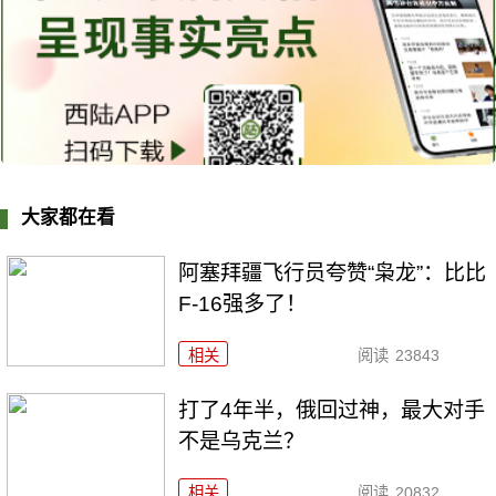
大家都在看
阿塞拜疆飞行员夸赞“枭龙”：比比
F-16强多了！
相关
阅读
23843
打了4年半，俄回过神，最大对手
不是乌克兰？
相关
阅读
20832