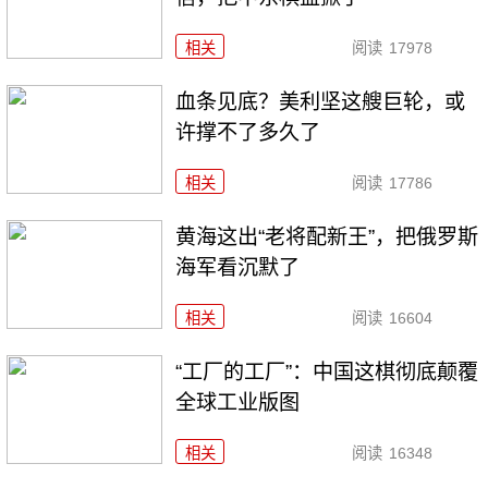
相关
阅读
17978
血条见底？美利坚这艘巨轮，或
许撑不了多久了
相关
阅读
17786
黄海这出“老将配新王”，把俄罗斯
海军看沉默了
相关
阅读
16604
“工厂的工厂”：中国这棋彻底颠覆
全球工业版图
相关
阅读
16348