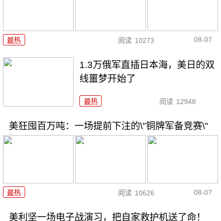
08-07
最热
阅读
10273
1.3万俄军直插日本海，美日的双
线噩梦开始了
最热
阅读
12948
美狂囤百万吨：一场提前下注的\"铜牌军备竞赛\"
08-07
最热
阅读
10626
美利坚一场电子战演习，把自家救护机送了命！