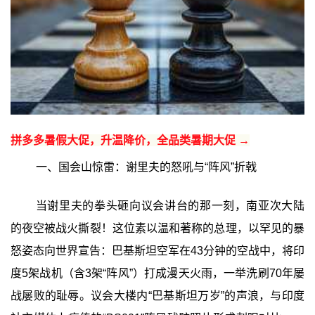
拼多多暑假大促，升温降价，全品类暑期大促 →
一、国会山惊雷：谢里夫的怒吼与“阵风”折戟
当谢里夫的拳头砸向议会讲台的那一刻，南亚次大陆
的夜空被战火撕裂！这位素以温和著称的总理，以罕见的暴
怒姿态向世界宣告：巴基斯坦空军在43分钟的空战中，将印
度5架战机（含3架“阵风”）打成漫天火雨，一举洗刷70年屡
战屡败的耻辱。议会大楼内“巴基斯坦万岁”的声浪，与印度