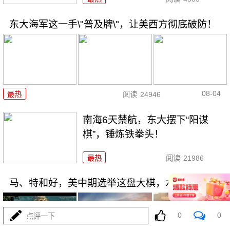
东大海军这一手\"普及牌\"，让美西方彻底破防！
08-04
最热
阅读
24946
南海6天禁航，东大摆下“阳谋
棋”，锤炼铁拳头！
最热
阅读
21986
马、特和好，美中期选举这盘大棋，水有多深？
0
0
点评一下