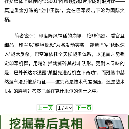
社交媒体上疯传的“BS001”阵风残骸照片形成刺眼对比——
莫迪重金打造的“空中王牌”，竟在巴军反击下沦为国际笑
柄。
笔者锐评：印度阵风神话的崩塌，绝非偶然。看官且
细品，印军以“越境反恐”为名发动突袭，却遭巴军“诱敌深
入”战术反杀。巴空军依托全天候战备体系，以迅雷之势锁
定印军机群，用精准拦截撕碎其战斗队形。更耐人寻味的
是，巴外长达尔透露“某型先进战机立下奇功”，而残骸中赫
然混有法系俄系特征——这究竟是技术代差碾压，还是战术
协同的胜利？答案已藏在克什米尔的焦土之中。
上一页
下一页