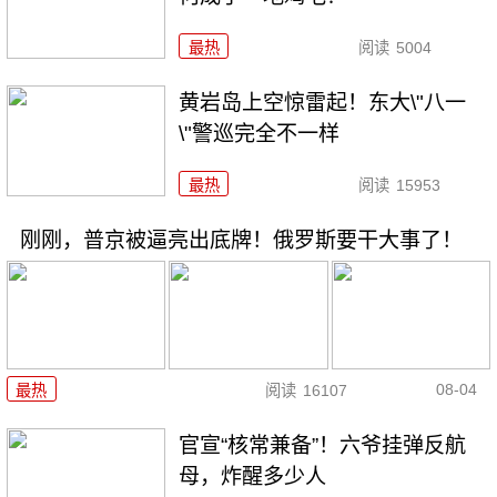
最热
阅读
5004
黄岩岛上空惊雷起！东大\"八一
\"警巡完全不一样
最热
阅读
15953
刚刚，普京被逼亮出底牌！俄罗斯要干大事了！
08-04
最热
阅读
16107
官宣“核常兼备”！六爷挂弹反航
母，炸醒多少人