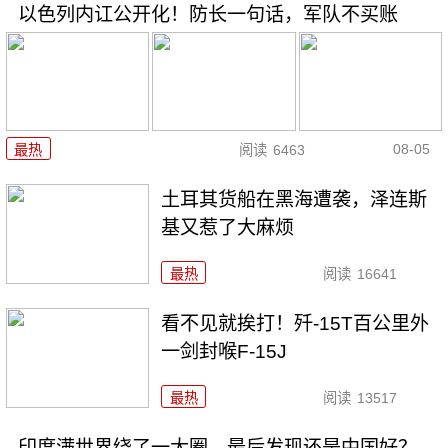
以色列内讧公开化！防长一句话，军队不买账
08-05
最热
阅读
6463
土耳其货船在黑海遭袭，泽连斯
基又惹了大麻烦
最热
阅读
16641
看不见就挨打！歼-15T百公里外
一剑封喉F-15J
最热
阅读
13517
印度满世界绕了一大圈，最后发现还是中国好？