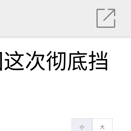
国这次彻底挡
小
大