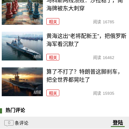
马科斯两线溃败：沙拉稳了，南
海牌被东大刺穿
相关
阅读
16785
黄海这出“老将配新王”，把俄罗斯
海军看沉默了
相关
阅读
16462
算了不打了？特朗普这脚刹车，
把全世界都晃吐了
相关
阅读
15935
热门评论
登陆
0
条评论