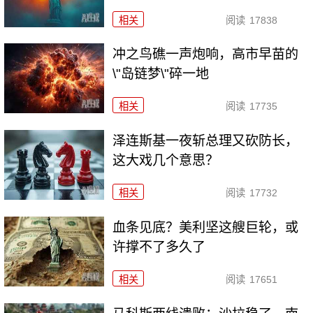
相关
阅读
17838
冲之鸟礁一声炮响，高市早苗的
\"岛链梦\"碎一地
相关
阅读
17735
泽连斯基一夜斩总理又砍防长，
这大戏几个意思？
相关
阅读
17732
血条见底？美利坚这艘巨轮，或
许撑不了多久了
相关
阅读
17651