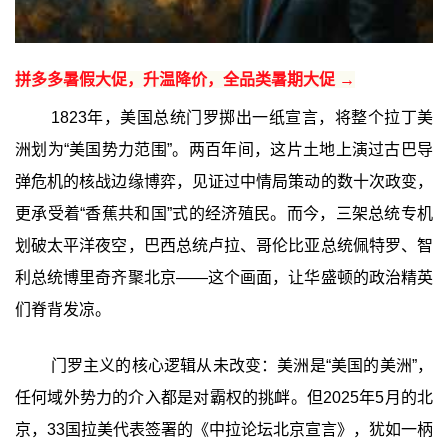
拼多多暑假大促，升温降价，全品类暑期大促 →
1823年，美国总统门罗掷出一纸宣言，将整个拉丁美
洲划为“美国势力范围”。两百年间，这片土地上演过古巴导
弹危机的核战边缘博弈，见证过中情局策动的数十次政变，
更承受着“香蕉共和国”式的经济殖民。而今，三架总统专机
划破太平洋夜空，巴西总统卢拉、哥伦比亚总统佩特罗、智
利总统博里奇齐聚北京——这个画面，让华盛顿的政治精英
们脊背发凉。
门罗主义的核心逻辑从未改变：美洲是“美国的美洲”，
任何域外势力的介入都是对霸权的挑衅。但2025年5月的北
京，33国拉美代表签署的《中拉论坛北京宣言》，犹如一柄