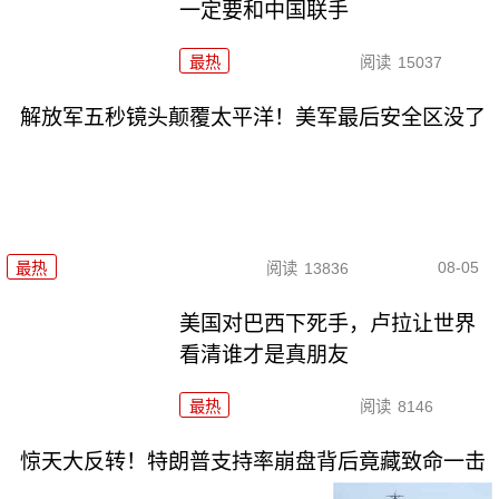
一定要和中国联手
最热
阅读
15037
解放军五秒镜头颠覆太平洋！美军最后安全区没了
08-05
最热
阅读
13836
美国对巴西下死手，卢拉让世界
看清谁才是真朋友
最热
阅读
8146
惊天大反转！特朗普支持率崩盘背后竟藏致命一击