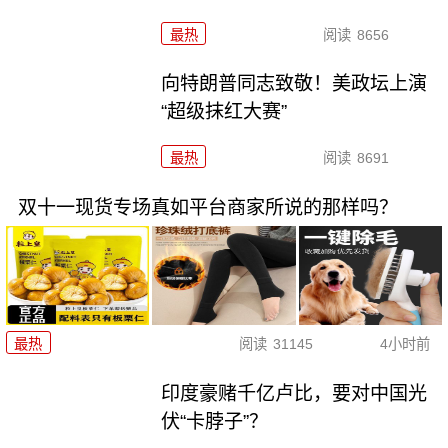
最热
阅读
8656
向特朗普同志致敬！美政坛上演
“超级抹红大赛”
最热
阅读
8691
双十一现货专场真如平台商家所说的那样吗？
最热
阅读
31145
4小时前
印度豪赌千亿卢比，要对中国光
伏“卡脖子”？