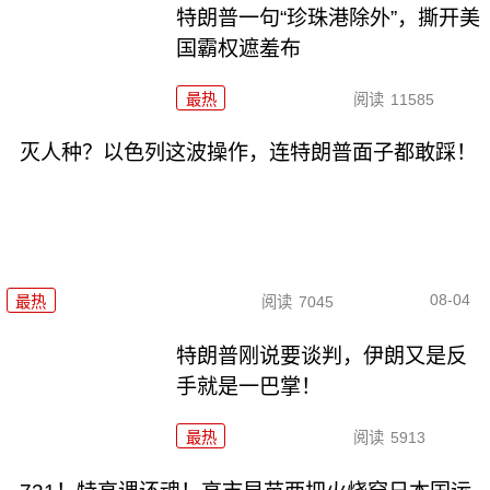
特朗普一句“珍珠港除外”，撕开美
国霸权遮羞布
最热
阅读
11585
灭人种？以色列这波操作，连特朗普面子都敢踩！
08-04
最热
阅读
7045
特朗普刚说要谈判，伊朗又是反
手就是一巴掌！
最热
阅读
5913