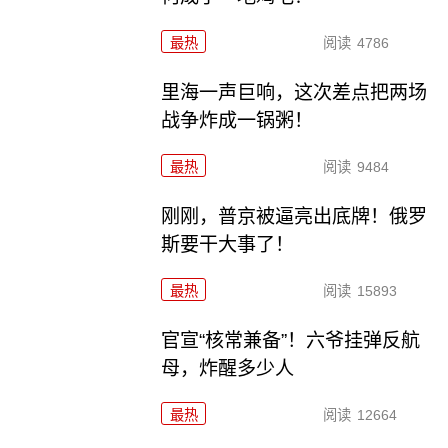
最热
阅读
4786
里海一声巨响，这次差点把两场
战争炸成一锅粥！
最热
阅读
9484
刚刚，普京被逼亮出底牌！俄罗
斯要干大事了！
最热
阅读
15893
官宣“核常兼备”！六爷挂弹反航
母，炸醒多少人
最热
阅读
12664