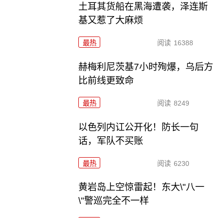
土耳其货船在黑海遭袭，泽连斯
基又惹了大麻烦
最热
阅读
16388
赫梅利尼茨基7小时殉爆，乌后方
比前线更致命
最热
阅读
8249
以色列内讧公开化！防长一句
话，军队不买账
最热
阅读
6230
黄岩岛上空惊雷起！东大\"八一
\"警巡完全不一样