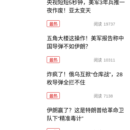
央视短短5秒钟，美军3年兵推一
夜作废！亚太变天
最热
阅读
19737
五角大楼这操作！美军报告称中
国导弹不如伊朗？
最热
阅读
10311
炸疯了！俄乌互掀“仓库战”，28
枚导弹全拦不住
最热
阅读
7138
伊朗赢了？这是特朗普给革命卫
队下“精准毒计”