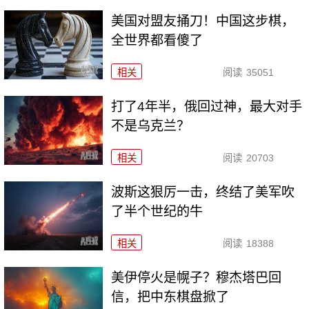
美国对盟友捅刀！中国这步棋，
全世界都看傻了
相关
阅读
35051
打了4年半，俄回过神，最大对手
不是乌克兰？
相关
阅读
20703
波斯这狠厉一击，终结了美军吹
了半个世纪的牛
相关
阅读
18388
美伊停火是幌子？穆杰塔巴回
信，把中东棋盘掀了