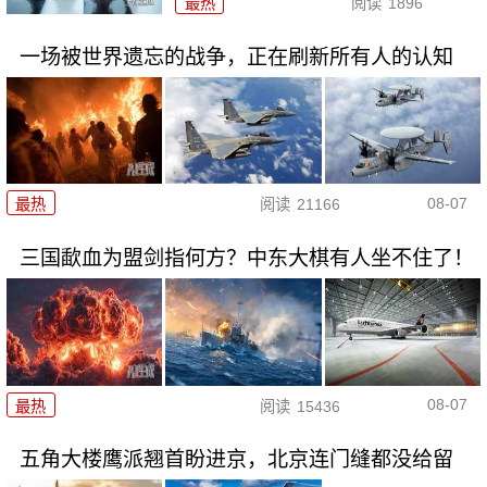
最热
阅读
1896
一场被世界遗忘的战争，正在刷新所有人的认知
08-07
最热
阅读
21166
三国歃血为盟剑指何方？中东大棋有人坐不住了！
08-07
最热
阅读
15436
五角大楼鹰派翘首盼进京，北京连门缝都没给留