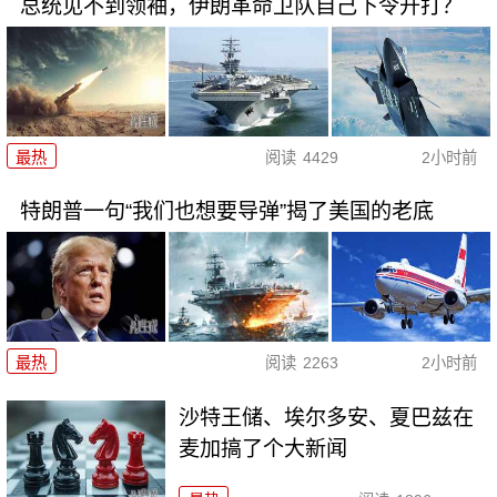
总统见不到领袖，伊朗革命卫队自己下令开打？
最热
阅读
4429
2小时前
特朗普一句“我们也想要导弹”揭了美国的老底
最热
阅读
2263
2小时前
沙特王储、埃尔多安、夏巴兹在
麦加搞了个大新闻