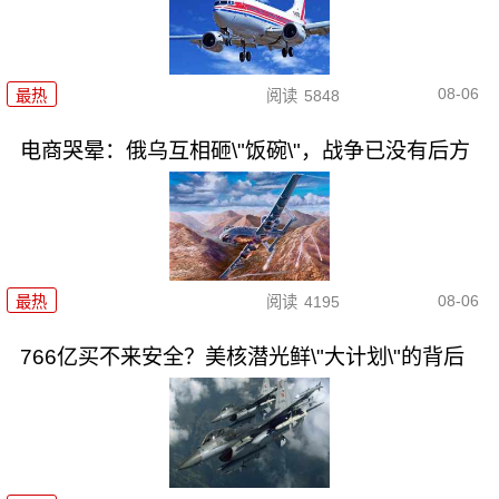
08-06
最热
阅读
5848
电商哭晕：俄乌互相砸\"饭碗\"，战争已没有后方
08-06
最热
阅读
4195
766亿买不来安全？美核潜光鲜\"大计划\"的背后