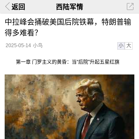
返回
西陆军情
中拉峰会捅破美国后院铁幕，特朗普输
得多难看？
小
大
2025-05-14
小鸟
第一章 门罗主义的黄昏：当“后院”升起五星红旗