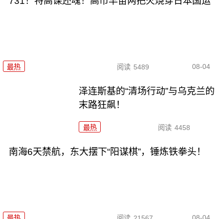
731！特高课还魂！高市早苗两把火烧穿日本国运
08-04
最热
阅读
5489
泽连斯基的“清场行动”与乌克兰的
末路狂飙！
最热
阅读
4458
南海6天禁航，东大摆下“阳谋棋”，锤炼铁拳头！
08-04
最热
阅读
21567