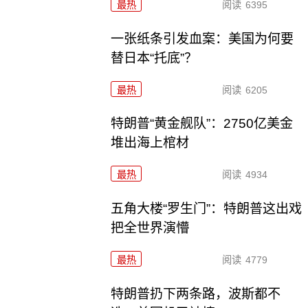
最热
阅读
6395
一张纸条引发血案：美国为何要
替日本“托底”？
最热
阅读
6205
特朗普“黄金舰队”：2750亿美金
堆出海上棺材
最热
阅读
4934
五角大楼“罗生门”：特朗普这出戏
把全世界演懵
最热
阅读
4779
特朗普扔下两条路，波斯都不