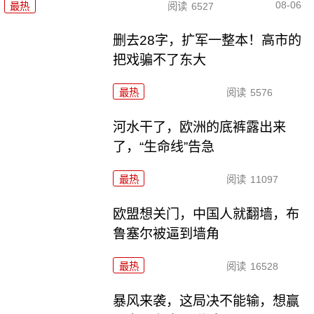
08-06
最热
阅读
6527
删去28字，扩军一整本！高市的
把戏骗不了东大
最热
阅读
5576
河水干了，欧洲的底裤露出来
了，“生命线”告急
最热
阅读
11097
欧盟想关门，中国人就翻墙，布
鲁塞尔被逼到墙角
最热
阅读
16528
暴风来袭，这局决不能输，想赢