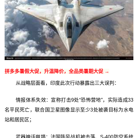
拼多多暑假大促，升温降价，全品类暑期大促 →
从战略层面看，印度此次行动暴露出三大误判：
情报体系失效：宣称打击9处“恐怖营地”，实际造成33
名平民死亡，联合国卫星图像显示至少3处被袭目标为水电
站和居民区；
武器神话崩塌：法国阵风战机被击落、S-400防空系统