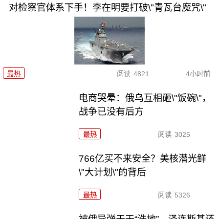
对检察官体系下手！李在明要打破\"青瓦台魔咒\"
最热
阅读
4821
4小时前
电商哭晕：俄乌互相砸\"饭碗\"，
战争已没有后方
最热
阅读
3025
766亿买不来安全？美核潜光鲜
\"大计划\"的背后
最热
阅读
5326