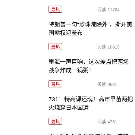
最热
阅读
11764
特朗普一句“珍珠港除外”，撕开美
国霸权遮羞布
最热
阅读
10815
里海一声巨响，这次差点把两场
战争炸成一锅粥！
最热
阅读
8601
731！特高课还魂！高市早苗两把
火烧穿日本国运
最热
阅读
4731