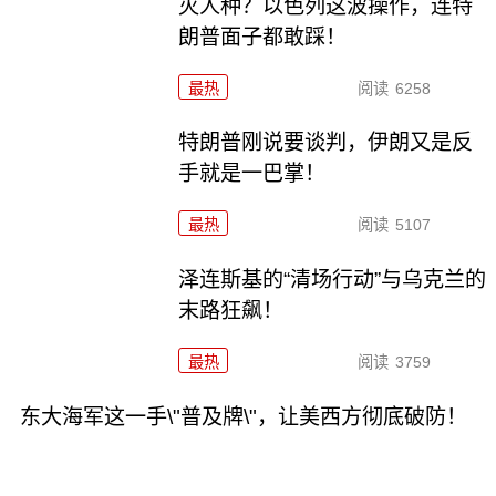
灭人种？以色列这波操作，连特
朗普面子都敢踩！
最热
阅读
6258
特朗普刚说要谈判，伊朗又是反
手就是一巴掌！
最热
阅读
5107
泽连斯基的“清场行动”与乌克兰的
末路狂飙！
最热
阅读
3759
东大海军这一手\"普及牌\"，让美西方彻底破防！