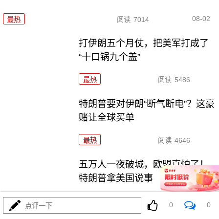
08-02
最热
阅读
7014
打伊朗五个月仗，把美军打成了
“十口锅九个盖”
最热
阅读
5486
特朗普要对伊朗“断气断电”？这豪
赌让全球买单
最热
阅读
4646
五万人一夜破城，欧盟真怕了！
特朗普拿美国说事
最热
阅读
15036
0
0
点评一下