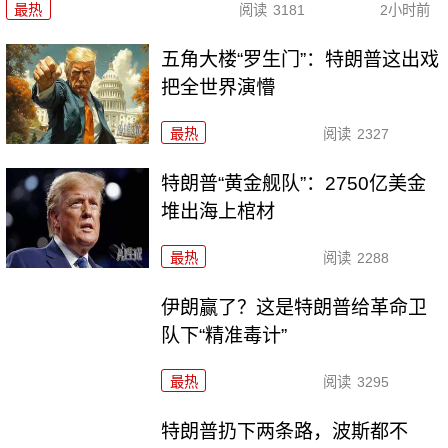
最热
阅读
3181
2小时前
五角大楼“罗生门”：特朗普这出戏
把全世界演懵
最热
阅读
2327
特朗普“黄金舰队”：2750亿美金
堆出海上棺材
最热
阅读
2288
伊朗赢了？这是特朗普给革命卫
队下“精准毒计”
最热
阅读
3295
特朗普扔下两条路，波斯都不