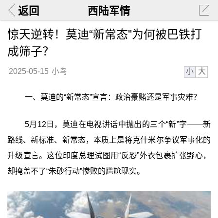
返回
西陆军情
惊天逆转！莫迪“新常态”为何被巴铁打
成筛子？
小
大
2025-05-15
小鸟
一、莫迪的“新常态”宣言：政治豪赌还是军事灾难？
5月12日，莫迪在电视讲话中抛出的三个“新”字——新
路线、新标准、新常态，本质上是将克什米尔争议军事化的
升级宣言。这位印度总理试图用“反恐”外衣包裹扩张野心，
却掩盖不了“朱砂行动”惨败的尴尬现实。