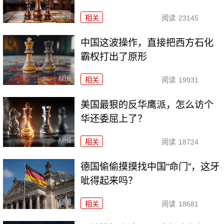
相关
阅读
23145
中国这波操作，直接把西方石化
霸权打出了原形
相关
阅读
19931
美国最狠的反华鹰派，怎么访个
华还委屈上了？
相关
阅读
18724
德国偷偷摸摸找中国“命门”，这牙
呲得起来吗？
相关
阅读
18681