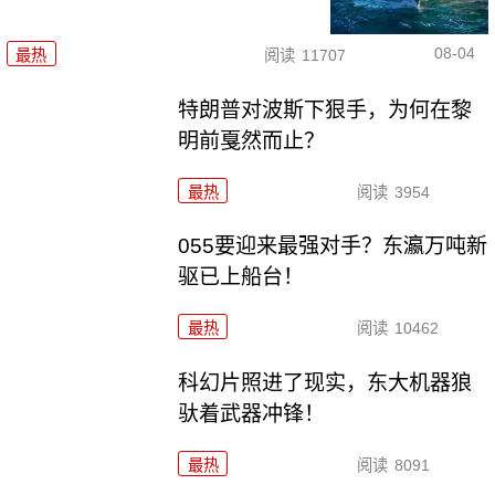
08-04
最热
阅读
11707
特朗普对波斯下狠手，为何在黎
明前戛然而止？
最热
阅读
3954
055要迎来最强对手？东瀛万吨新
驱已上船台！
最热
阅读
10462
科幻片照进了现实，东大机器狼
驮着武器冲锋！
最热
阅读
8091