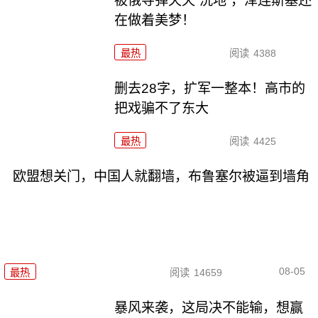
被俄导弹天天“洗地”，泽连斯基还
在做着美梦！
最热
阅读
4388
删去28字，扩军一整本！高市的
把戏骗不了东大
最热
阅读
4425
欧盟想关门，中国人就翻墙，布鲁塞尔被逼到墙角
08-05
最热
阅读
14659
暴风来袭，这局决不能输，想赢