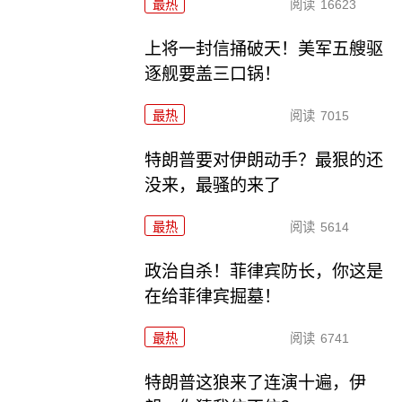
最热
阅读
16623
上将一封信捅破天！美军五艘驱
逐舰要盖三口锅！
最热
阅读
7015
特朗普要对伊朗动手？最狠的还
没来，最骚的来了
最热
阅读
5614
政治自杀！菲律宾防长，你这是
在给菲律宾掘墓！
最热
阅读
6741
特朗普这狼来了连演十遍，伊