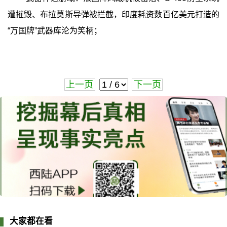
遭摧毁、布拉莫斯导弹被拦截，印度耗资数百亿美元打造的
“万国牌”武器库沦为笑柄；
上一页
下一页
大家都在看