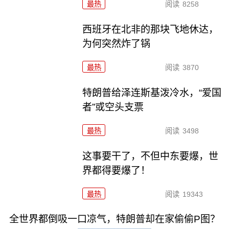
最热
阅读
8258
西班牙在北非的那块飞地休达，
为何突然炸了锅
最热
阅读
3870
特朗普给泽连斯基泼冷水，“爱国
者”或空头支票
最热
阅读
3498
这事要干了，不但中东要爆，世
界都得要爆了！
最热
阅读
19343
全世界都倒吸一口凉气，特朗普却在家偷偷P图？