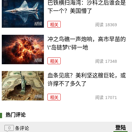
巴铁横扫海湾：沙科之后谁会是
下一个？美国懵了
相关
阅读
18369
冲之鸟礁一声炮响，高市早苗的
\"岛链梦\"碎一地
相关
阅读
17348
血条见底？美利坚这艘巨轮，或
许撑不了多久了
相关
阅读
17071
热门评论
登陆
0
条评论