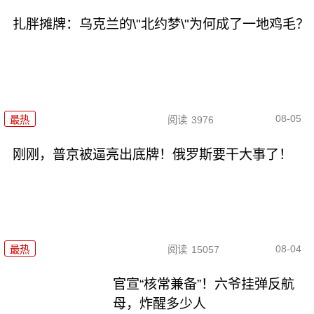
扎胖摊牌：乌克兰的\"北约梦\"为何成了一地鸡毛？
08-05
最热
阅读
3976
刚刚，普京被逼亮出底牌！俄罗斯要干大事了！
08-04
最热
阅读
15057
官宣“核常兼备”！六爷挂弹反航
母，炸醒多少人