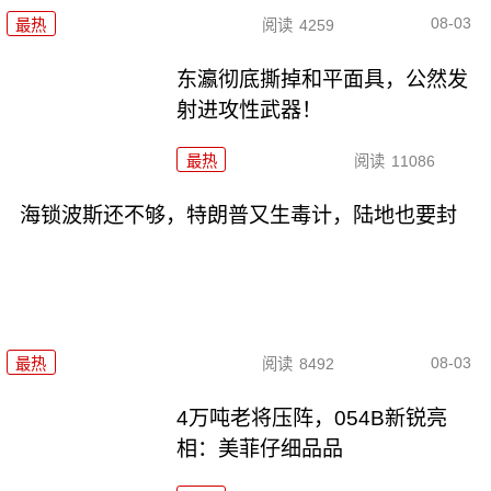
08-03
最热
阅读
4259
东瀛彻底撕掉和平面具，公然发
射进攻性武器！
最热
阅读
11086
海锁波斯还不够，特朗普又生毒计，陆地也要封
08-03
最热
阅读
8492
4万吨老将压阵，054B新锐亮
相：美菲仔细品品