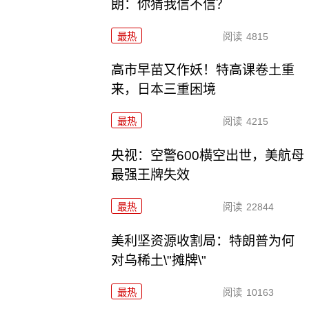
朗：你猜我信不信？
最热
阅读
4815
高市早苗又作妖！特高课卷土重
来，日本三重困境
最热
阅读
4215
央视：空警600横空出世，美航母
最强王牌失效
最热
阅读
22844
美利坚资源收割局：特朗普为何
对乌稀土\"摊牌\"
最热
阅读
10163