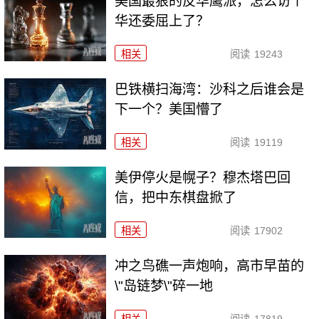
美国最狠的反华鹰派，怎么访个
华还委屈上了？
相关
阅读
19243
巴铁横扫海湾：沙科之后谁会是
下一个？美国懵了
相关
阅读
19119
美伊停火是幌子？穆杰塔巴回
信，把中东棋盘掀了
相关
阅读
17902
冲之鸟礁一声炮响，高市早苗的
\"岛链梦\"碎一地