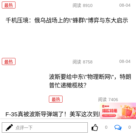
08-04
最热
阅读
8910
千机压境：俄乌战场上的\"蜂群\"博弈与东大启示
08-04
最热
阅读
8758
波斯要给中东\"物理断网\"，特朗
普忙递橄榄枝？
最热
阅读
7406
F-35真被波斯导弹端了！美军这次到底输在哪
0
0
点评一下