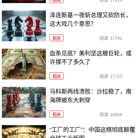
相关
阅读
17819
泽连斯基一夜斩总理又砍防长，
这大戏几个意思？
相关
阅读
17791
血条见底？美利坚这艘巨轮，或
许撑不了多久了
相关
阅读
17723
马科斯两线溃败：沙拉稳了，南
海牌被东大刺穿
相关
阅读
16848
“工厂的工厂”：中国这棋彻底颠覆