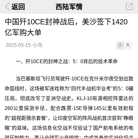
返回
西陆军情
中国歼10CE封神战后，美沙签下1420
亿军购大单
小
大
2025-05-15
小鸟
一、歼10CE的封神之战：5：0背后的技术革命
当巴基斯坦飞行员驾驶歼-10CE在克什米尔夜空划出致
命弧线时，这场被军迷戏称为"四代半战机毕业考"的5：0碾
压局，彻底改写了亚洲空战史。KLJ-10有源相控阵雷达的
260公里探测半径，配合霹雳-15E导弹145公里有效射程
的"超视距猎杀套餐"，让印度空军的阵风战机首次尝到"睁眼
瞎"的滋味。这场信息化空战不仅验证了国产航电系统的电
磁压制能力，更让全球军火商惊觉：中式装备的实战化拐点