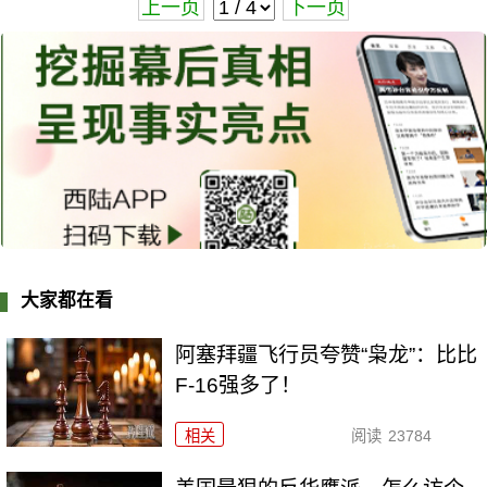
上一页
下一页
大家都在看
阿塞拜疆飞行员夸赞“枭龙”：比比
F-16强多了！
相关
阅读
23784