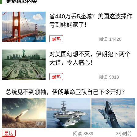
更多精彩内容
省440万丢5座城？美国这波操作
亏到姥姥家了！
最热
阅读
14420
对美国幻想不灭，伊朗犯下两个
大错，令人痛心！
最热
阅读
9813
总统见不到领袖，伊朗革命卫队自己下令开打？
最热
阅读
8589
3小时前