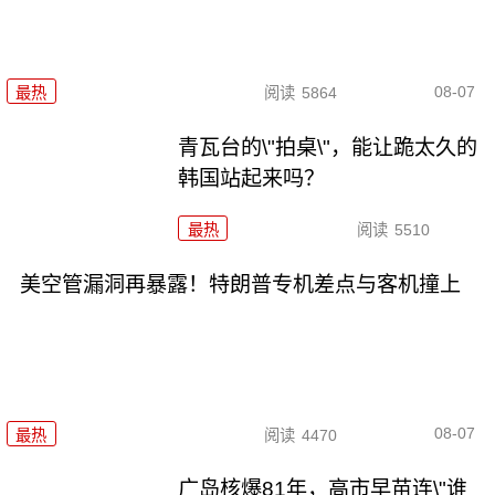
08-07
最热
阅读
5864
青瓦台的\"拍桌\"，能让跪太久的
韩国站起来吗？
最热
阅读
5510
美空管漏洞再暴露！特朗普专机差点与客机撞上
08-07
最热
阅读
4470
广岛核爆81年，高市早苗连\"谁