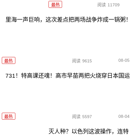
最热
阅读
11709
里海一声巨响，这次差点把两场战争炸成一锅粥！
08-05
最热
阅读
9615
731！特高课还魂！高市早苗两把火烧穿日本国运
08-04
最热
阅读
5597
灭人种？以色列这波操作，连特