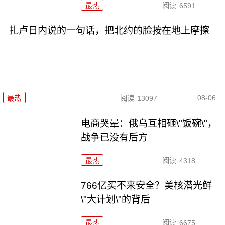
最热
阅读
6591
扎卢日内说的一句话，把北约的脸按在地上摩擦
08-06
最热
阅读
13097
电商哭晕：俄乌互相砸\"饭碗\"，
战争已没有后方
最热
阅读
4318
766亿买不来安全？美核潜光鲜
\"大计划\"的背后
最热
阅读
6675