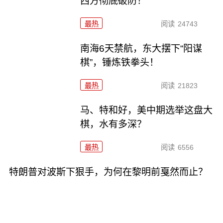
西方彻底破防！
最热
阅读
24743
南海6天禁航，东大摆下“阳谋
棋”，锤炼铁拳头！
最热
阅读
21823
马、特和好，美中期选举这盘大
棋，水有多深？
最热
阅读
6556
特朗普对波斯下狠手，为何在黎明前戛然而止？