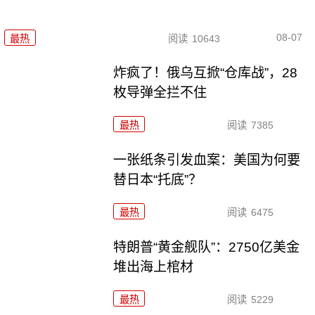
08-07
最热
阅读
10643
炸疯了！俄乌互掀“仓库战”，28
枚导弹全拦不住
最热
阅读
7385
一张纸条引发血案：美国为何要
替日本“托底”？
最热
阅读
6475
特朗普“黄金舰队”：2750亿美金
堆出海上棺材
最热
阅读
5229