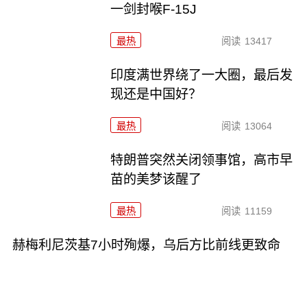
一剑封喉F-15J
最热
阅读
13417
印度满世界绕了一大圈，最后发
现还是中国好？
最热
阅读
13064
特朗普突然关闭领事馆，高市早
苗的美梦该醒了
最热
阅读
11159
赫梅利尼茨基7小时殉爆，乌后方比前线更致命