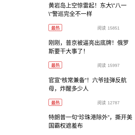
黄岩岛上空惊雷起！东大\"八一
\"警巡完全不一样
最热
阅读
15851
刚刚，普京被逼亮出底牌！俄罗
斯要干大事了！
最热
阅读
15997
官宣“核常兼备”！六爷挂弹反航
母，炸醒多少人
最热
阅读
12787
特朗普一句“珍珠港除外”，撕开美
国霸权遮羞布