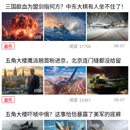
三国歃血为盟剑指何方？中东大棋有人坐不住了！
08-07
最热
阅读
17755
五角大楼鹰派翘首盼进京，北京连门缝都没给留
08-07
最热
阅读
15367
五角大楼吓唬中俄？这事恰恰暴露了美军的底裤