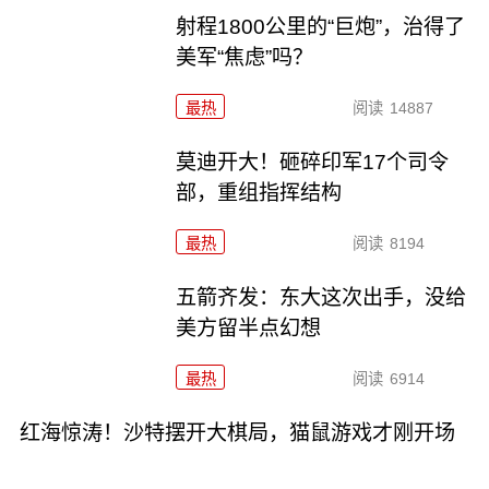
射程1800公里的“巨炮”，治得了
美军“焦虑”吗？
最热
阅读
14887
莫迪开大！砸碎印军17个司令
部，重组指挥结构
最热
阅读
8194
五箭齐发：东大这次出手，没给
美方留半点幻想
最热
阅读
6914
红海惊涛！沙特摆开大棋局，猫鼠游戏才刚开场