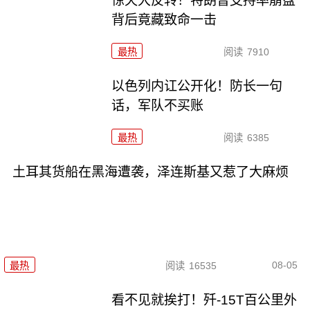
惊天大反转！特朗普支持率崩盘
背后竟藏致命一击
最热
阅读
7910
以色列内讧公开化！防长一句
话，军队不买账
最热
阅读
6385
土耳其货船在黑海遭袭，泽连斯基又惹了大麻烦
08-05
最热
阅读
16535
看不见就挨打！歼-15T百公里外