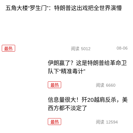
五角大楼“罗生门”：特朗普这出戏把全世界演懵
08-06
最热
阅读
5012
伊朗赢了？这是特朗普给革命卫
队下“精准毒计”
最热
阅读
6660
信息量很大！歼20越肩反杀，美
西方都不淡定了
最热
阅读
12594