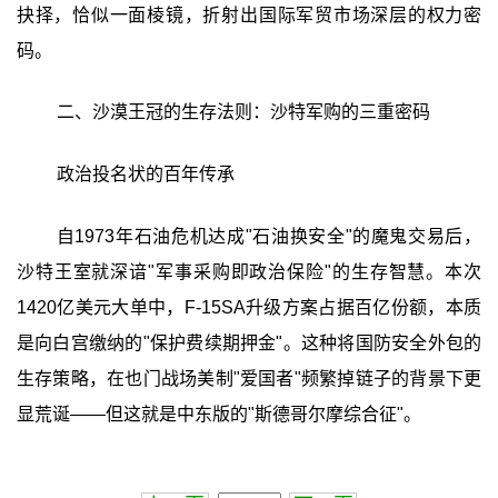
抉择，恰似一面棱镜，折射出国际军贸市场深层的权力密
码。
二、沙漠王冠的生存法则：沙特军购的三重密码
政治投名状的百年传承
自1973年石油危机达成"石油换安全"的魔鬼交易后，
沙特王室就深谙"军事采购即政治保险"的生存智慧。本次
1420亿美元大单中，F-15SA升级方案占据百亿份额，本质
是向白宫缴纳的"保护费续期押金"。这种将国防安全外包的
生存策略，在也门战场美制"爱国者"频繁掉链子的背景下更
显荒诞——但这就是中东版的"斯德哥尔摩综合征"。