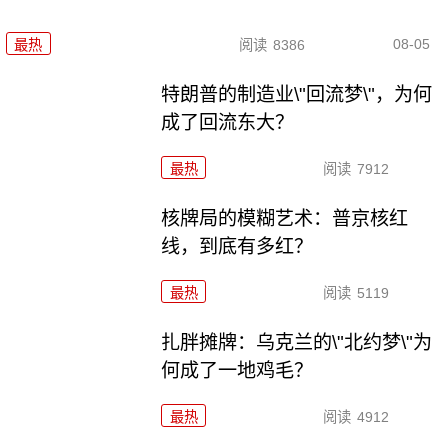
08-05
最热
阅读
8386
特朗普的制造业\"回流梦\"，为何
成了回流东大？
最热
阅读
7912
核牌局的模糊艺术：普京核红
线，到底有多红？
最热
阅读
5119
扎胖摊牌：乌克兰的\"北约梦\"为
何成了一地鸡毛？
最热
阅读
4912