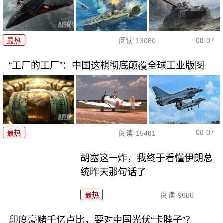
08-07
最热
阅读
13080
“工厂的工厂”：中国这棋彻底颠覆全球工业版图
08-07
最热
阅读
15481
胡塞这一炸，我终于看懂伊朗总
统昨天那句话了
最热
阅读
9686
印度豪赌千亿卢比，要对中国光伏“卡脖子”？