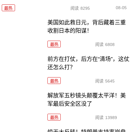
08-05
最热
阅读
8295
美国如此救日元，背后藏着三重
收割日本的阳谋！
最热
阅读
6808
前方在打仗，后方在“清场”，这仗
还怎么打？
最热
阅读
5645
解放军五秒镜头颠覆太平洋！美
军最后安全区没了
最热
阅读
13989