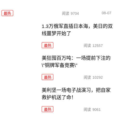
08-07
最热
阅读
9704
1.3万俄军直插日本海，美日的双
线噩梦开始了
最热
阅读
12557
美狂囤百万吨：一场提前下注的
\"铜牌军备竞赛\"
最热
阅读
10292
美利坚一场电子战演习，把自家
救护机送了命！
最热
阅读
9061