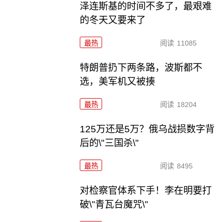
泽连斯基的时间不多了，最艰难
的冬天又要来了
最热
阅读
11085
特朗普扔下两条路，波斯都不
选，美军机又被揍
最热
阅读
18204
125万还是5万？俄乌战损数字背
后的\"三国杀\"
最热
阅读
8495
对检察官体系下手！李在明要打
破\"青瓦台魔咒\"