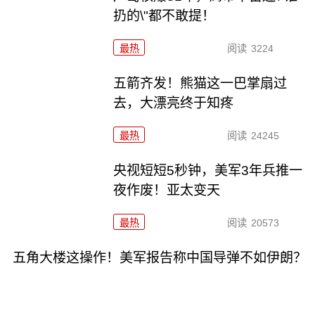
扔的\"都不敢提！
最热
阅读
3224
五箭齐发！熊猫这一巴掌扇过
去，大漂亮终于知疼
最热
阅读
24245
央视短短5秒钟，美军3年兵推一
夜作废！亚太变天
最热
阅读
20573
五角大楼这操作！美军报告称中国导弹不如伊朗？