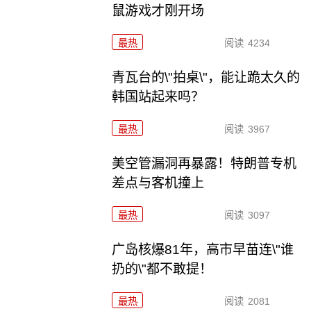
鼠游戏才刚开场
最热
阅读
4234
青瓦台的\"拍桌\"，能让跪太久的
韩国站起来吗？
最热
阅读
3967
美空管漏洞再暴露！特朗普专机
差点与客机撞上
最热
阅读
3097
广岛核爆81年，高市早苗连\"谁
扔的\"都不敢提！
最热
阅读
2081