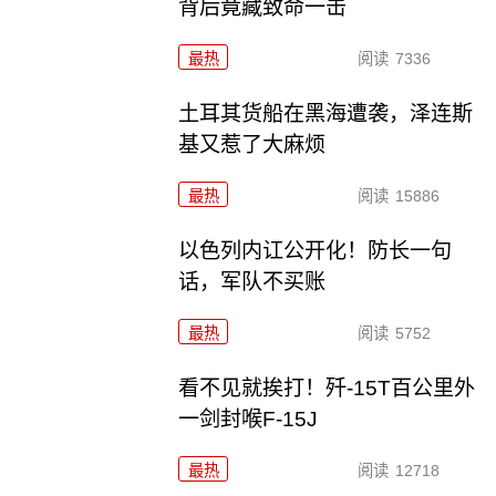
背后竟藏致命一击
最热
阅读
7336
土耳其货船在黑海遭袭，泽连斯
基又惹了大麻烦
最热
阅读
15886
以色列内讧公开化！防长一句
话，军队不买账
最热
阅读
5752
看不见就挨打！歼-15T百公里外
一剑封喉F-15J
最热
阅读
12718