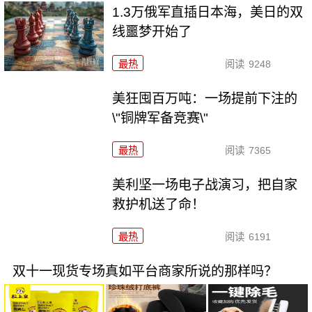
1.3万俄军直插日本海，美日的双
线噩梦开始了
最热
阅读
9248
美狂囤百万吨：一场提前下注的
\"铜牌军备竞赛\"
最热
阅读
7365
美利坚一场电子战演习，把自家
救护机送了命！
最热
阅读
6191
双十一现货专场真如平台商家所说的那样吗？