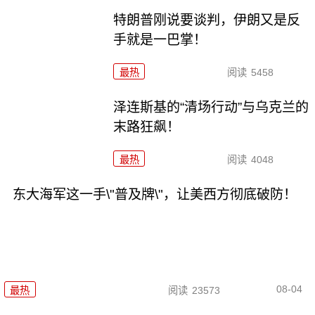
特朗普刚说要谈判，伊朗又是反
手就是一巴掌！
最热
阅读
5458
泽连斯基的“清场行动”与乌克兰的
末路狂飙！
最热
阅读
4048
东大海军这一手\"普及牌\"，让美西方彻底破防！
08-04
最热
阅读
23573