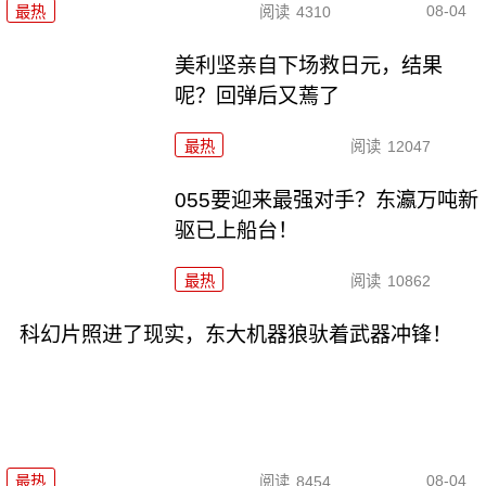
08-04
最热
阅读
4310
美利坚亲自下场救日元，结果
呢？回弹后又蔫了
最热
阅读
12047
055要迎来最强对手？东瀛万吨新
驱已上船台！
最热
阅读
10862
科幻片照进了现实，东大机器狼驮着武器冲锋！
08-04
最热
阅读
8454