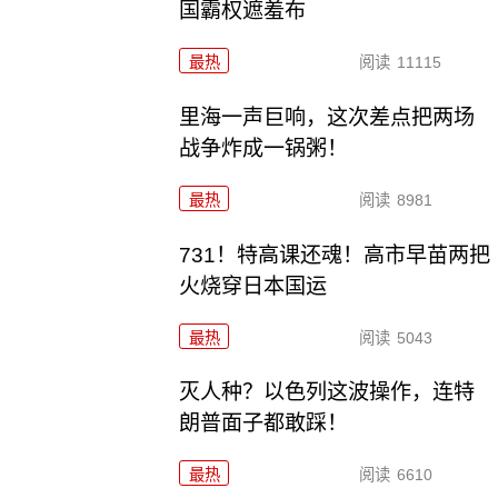
国霸权遮羞布
最热
阅读
11115
里海一声巨响，这次差点把两场
战争炸成一锅粥！
最热
阅读
8981
731！特高课还魂！高市早苗两把
火烧穿日本国运
最热
阅读
5043
灭人种？以色列这波操作，连特
朗普面子都敢踩！
最热
阅读
6610