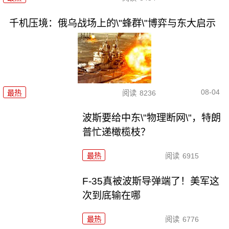
千机压境：俄乌战场上的\"蜂群\"博弈与东大启示
08-04
最热
阅读
8236
波斯要给中东\"物理断网\"，特朗
普忙递橄榄枝？
最热
阅读
6915
F-35真被波斯导弹端了！美军这
次到底输在哪
最热
阅读
6776