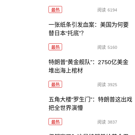
最热
阅读
6194
一张纸条引发血案：美国为何要
替日本“托底”？
最热
阅读
5160
特朗普“黄金舰队”：2750亿美金
堆出海上棺材
最热
阅读
3925
五角大楼“罗生门”：特朗普这出戏
把全世界演懵
最热
阅读
3837