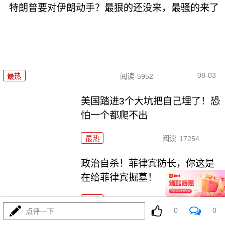
特朗普要对伊朗动手？最狠的还没来，最骚的来了
08-03
最热
阅读
5952
美国踏进3个大坑把自己埋了！恐
怕一个都爬不出
最热
阅读
17254
政治自杀！菲律宾防长，你这是
在给菲律宾掘墓！
最热
阅读
6983
0
0
点评一下