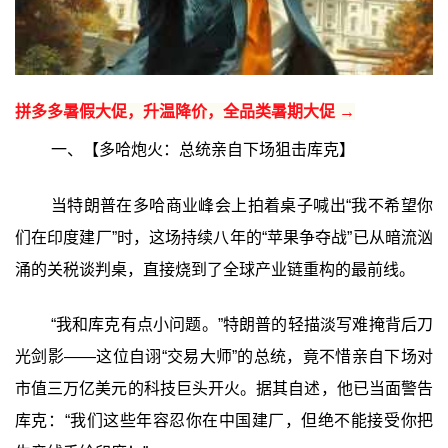
拼多多暑假大促，升温降价，全品类暑期大促 →
一、【多哈炮火：总统亲自下场狙击库克】
当特朗普在多哈商业峰会上拍着桌子喊出“我不希望你
们在印度建厂”时，这场持续八年的“苹果争夺战”已从暗流汹
涌的关税谈判桌，直接烧到了全球产业链重构的最前线。
“我和库克有点小问题。”特朗普的轻描淡写难掩背后刀
光剑影——这位自诩“交易大师”的总统，竟不惜亲自下场对
市值三万亿美元的科技巨头开火。据其自述，他已当面警告
库克：“我们这些年容忍你在中国建厂，但绝不能接受你把