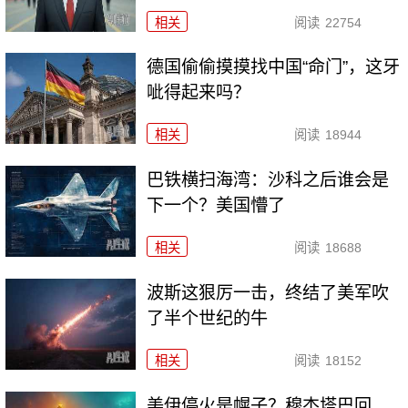
相关
阅读
22754
德国偷偷摸摸找中国“命门”，这牙
呲得起来吗？
相关
阅读
18944
巴铁横扫海湾：沙科之后谁会是
下一个？美国懵了
相关
阅读
18688
波斯这狠厉一击，终结了美军吹
了半个世纪的牛
相关
阅读
18152
美伊停火是幌子？穆杰塔巴回