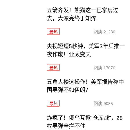
五箭齐发！熊猫这一巴掌扇过
去，大漂亮终于知疼
最热
阅读
21236
央视短短5秒钟，美军3年兵推一
夜作废！亚太变天
最热
阅读
17076
五角大楼这操作！美军报告称中
国导弹不如伊朗？
最热
阅读
9085
炸疯了！俄乌互掀“仓库战”，28
枚导弹全拦不住