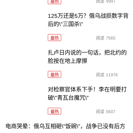
最热
阅读
9997
125万还是5万？俄乌战损数字背
后的\"三国杀\"
最热
阅读
7565
扎卢日内说的一句话，把北约的
脸按在地上摩擦
最热
阅读
11976
对检察官体系下手！李在明要打
破\"青瓦台魔咒\"
最热
阅读
5607
电商哭晕：俄乌互相砸\"饭碗\"，战争已没有后方