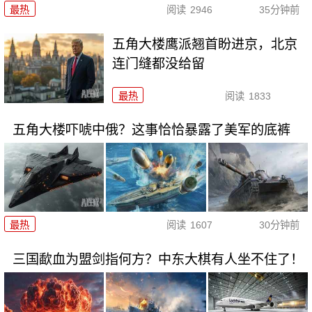
最热
阅读
2946
35分钟前
五角大楼鹰派翘首盼进京，北京
连门缝都没给留
最热
阅读
1833
五角大楼吓唬中俄？这事恰恰暴露了美军的底裤
最热
阅读
1607
30分钟前
三国歃血为盟剑指何方？中东大棋有人坐不住了！