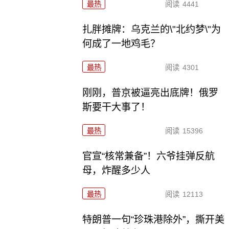
最热
阅读
4441
扎胖摊牌：乌克兰的\"北约梦\"为
何成了一地鸡毛？
最热
阅读
4301
刚刚，普京被逼亮出底牌！俄罗
斯要干大事了！
最热
阅读
15396
官宣“核常兼备”！六爷挂弹反航
母，炸醒多少人
最热
阅读
12113
特朗普一句“珍珠港除外”，撕开美