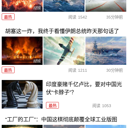
最热
阅读
1542
35分钟前
胡塞这一炸，我终于看懂伊朗总统昨天那句话了
最热
阅读
1211
30分钟前
印度豪赌千亿卢比，要对中国光
伏“卡脖子”？
最热
阅读
1053
“工厂的工厂”：中国这棋彻底颠覆全球工业版图