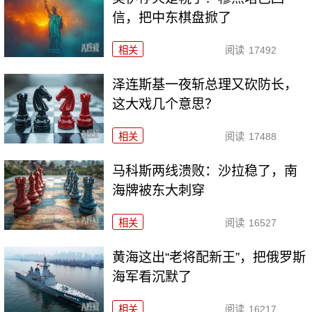
信，把中东棋盘掀了
相关
阅读
17492
泽连斯基一夜斩总理又砍防长，
这大戏几个意思？
相关
阅读
17488
马科斯两线溃败：沙拉稳了，南
海牌被东大刺穿
相关
阅读
16527
黄海这出“老将配新王”，把俄罗斯
海军看沉默了
相关
阅读
16217