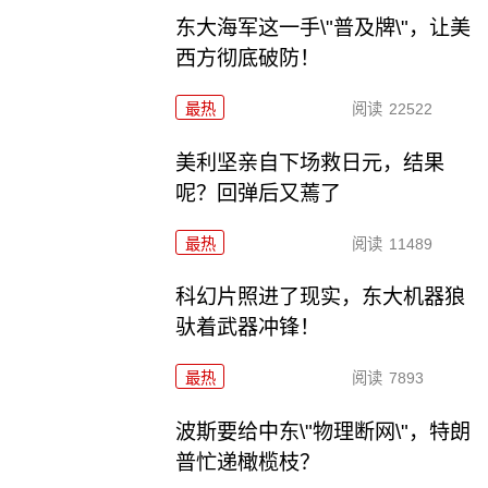
东大海军这一手\"普及牌\"，让美
西方彻底破防！
最热
阅读
22522
美利坚亲自下场救日元，结果
呢？回弹后又蔫了
最热
阅读
11489
科幻片照进了现实，东大机器狼
驮着武器冲锋！
最热
阅读
7893
波斯要给中东\"物理断网\"，特朗
普忙递橄榄枝？