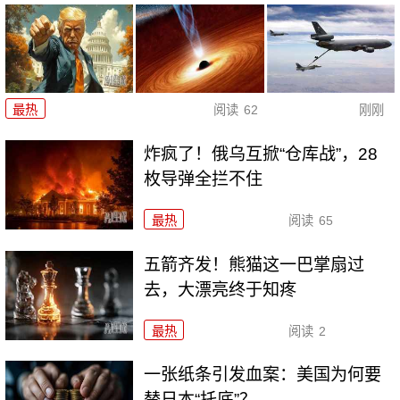
最热
阅读
62
刚刚
炸疯了！俄乌互掀“仓库战”，28
枚导弹全拦不住
最热
阅读
65
五箭齐发！熊猫这一巴掌扇过
去，大漂亮终于知疼
最热
阅读
2
一张纸条引发血案：美国为何要
替日本“托底”？