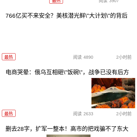
最热
阅读
3907
766亿买不来安全？美核潜光鲜\"大计划\"的背后
最热
阅读
4890
2小时前
电商哭晕：俄乌互相砸\"饭碗\"，战争已没有后方
最热
阅读
2633
2小时前
删去28字，扩军一整本！高市的把戏骗不了东大