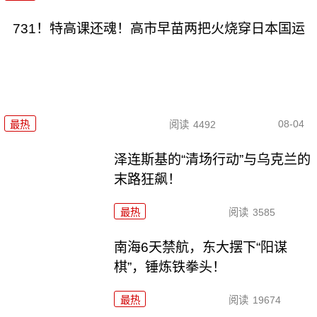
731！特高课还魂！高市早苗两把火烧穿日本国运
08-04
最热
阅读
4492
泽连斯基的“清场行动”与乌克兰的
末路狂飙！
最热
阅读
3585
南海6天禁航，东大摆下“阳谋
棋”，锤炼铁拳头！
最热
阅读
19674