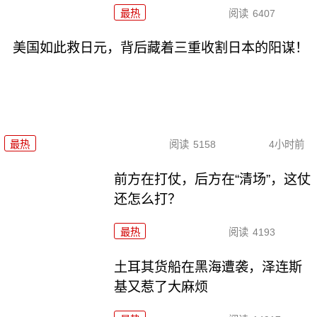
最热
阅读
6407
美国如此救日元，背后藏着三重收割日本的阳谋！
最热
阅读
5158
4小时前
前方在打仗，后方在“清场”，这仗
还怎么打？
最热
阅读
4193
土耳其货船在黑海遭袭，泽连斯
基又惹了大麻烦