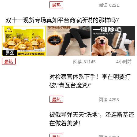
最热
阅读
6221
双十一现货专场真如平台商家所说的那样吗？
最热
阅读
31145
4小时前
对检察官体系下手！李在明要打
破\"青瓦台魔咒\"
最热
阅读
4293
被俄导弹天天“洗地”，泽连斯基还
在做着美梦！