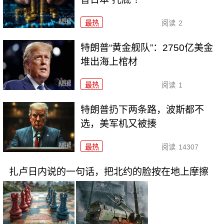
最热
阅读
2
特朗普“黄金舰队”：2750亿美金
堆出海上棺材
最热
阅读
1
特朗普扔下两条路，波斯都不
选，美军机又被揍
最热
阅读
14307
扎卢日内说的一句话，把北约的脸按在地上摩擦