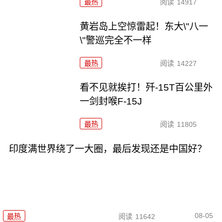
最热
阅读
14917
黄岩岛上空惊雷起！东大\"八一
\"警巡完全不一样
最热
阅读
14227
看不见就挨打！歼-15T百公里外
一剑封喉F-15J
最热
阅读
11805
印度满世界绕了一大圈，最后发现还是中国好？
08-05
最热
阅读
11642