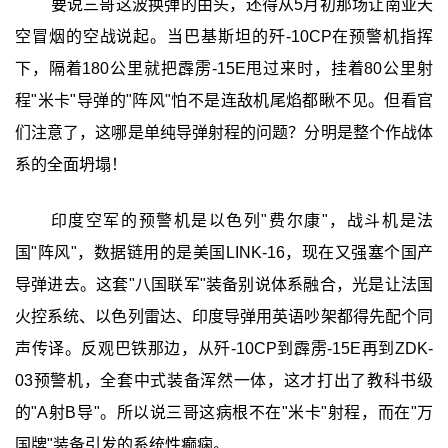
要说三哥这波换弹的由头，还得从5月初那场让南亚天
空冒烟的空战说起。当巴基斯坦的歼-10CP在预警机指挥
下，隔着180公里就把霹雳-15E甩过来时，挂着80公里射
程"米卡"导弹的"阵风"怕不是连敌机尾焰都瞅不见。但看官
们注意了，这哪是单纯导弹射程的问题？分明是整个作战体
系的全面坍塌！
印度空军的预警机是以色列"费尔康"，战斗机是法
国"阵风"，数据链用的是美国LINK-16，现在又强塞个国产
导弹进去。这套"八国联军"装备别说体系融合，光是让法国
火控系统、以色列雷达、印度导弹用英语吵架都得先配个同
声传译。反观巴铁那边，从歼-10CP到霹雳-15E再到ZDK-
03预警机，全套中式装备浑然一体，这才打出了教科书级
的"A射B导"。所以说三哥这病根不在"米卡"射程，而在"万
国牌"装备引发的系统性癫痫。