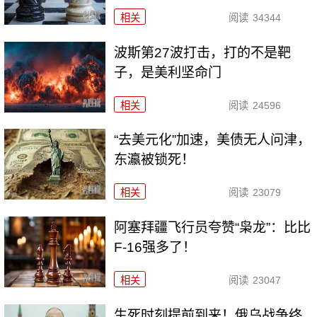
相关
阅读
34344
波斯第27波打击，打的不是靶
子，是美利坚命门
相关
阅读
24596
“去美元化”加速，美债无人问津，
东瀛被锁死！
相关
阅读
23079
阿塞拜疆飞行员夸赞“枭龙”：比比
F-16强多了！
相关
阅读
23047
生死时刻提前到来！俄乌战争终