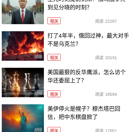
到见分晓的时刻？
相关
阅读
22287
打了4年半，俄回过神，最大对手
不是乌克兰？
相关
阅读
20191
美国最狠的反华鹰派，怎么访个
华还委屈上了？
相关
阅读
18594
美伊停火是幌子？穆杰塔巴回
信，把中东棋盘掀了
相关
阅读
17051