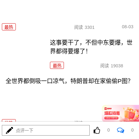
08-03
最热
阅读
3301
这事要干了，不但中东要爆，世
界都得要爆了！
最热
阅读
19038
全世界都倒吸一口凉气，特朗普却在家偷偷P图？
08-02
最热
阅读
10535
0
0
点评一下
美上将一封“私信”捅破天！特朗普被架在火上烤