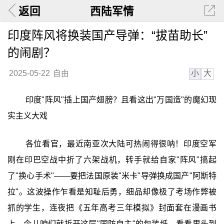
返回
西陆军情
印度阵风将换装国产导弹：“拔苗助长”
的闹剧？
小
大
2025-05-22
自由
印度"阵风"插上国产翅膀？且看这出"万国造"的魔幻现
实主义大戏
各位看官，最近南亚次大陆可热闹得很呐！印度空军
刚在印巴空战中折了六架战机，转手就给自家"阵风"搞起
了"换心手术"——要把法国原装"米卡"导弹换成国产"阿斯特
拉"。这波操作乍看是知耻后勇，细品却像极了考场作弊被
抓的学生，连夜把《五年高考三年模拟》封面套在漫画书
上。今儿咱们就拆开这层"国防自主"的包装纸，看看里头到