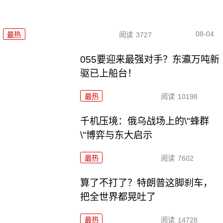
08-04
最热
阅读
3727
055要迎来最强对手？东瀛万吨新
驱已上船台！
最热
阅读
10198
千机压境：俄乌战场上的\"蜂群
\"博弈与东大启示
最热
阅读
7602
算了不打了？特朗普这脚刹车，
把全世界都晃吐了
最热
阅读
14728