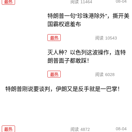
08-04
最热
阅读
11464
特朗普一句“珍珠港除外”，撕开美
国霸权遮羞布
最热
阅读
10543
灭人种？以色列这波操作，连特
朗普面子都敢踩！
最热
阅读
6028
特朗普刚说要谈判，伊朗又是反手就是一巴掌！
08-04
最热
阅读
4872