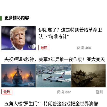
更多精彩内容
伊朗赢了？这是特朗普给革命卫
队下“精准毒计”
最热
阅读
460
央视短短5秒钟，美军3年兵推一夜作废！亚太变天
最热
阅读
332
刚刚
五角大楼“罗生门”：特朗普这出戏把全世界演懵