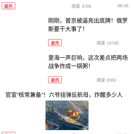
08-05
最热
阅读
3705
刚刚，普京被逼亮出底牌！俄罗
斯要干大事了！
最热
阅读
14745
里海一声巨响，这次差点把两场
战争炸成一锅粥！
最热
阅读
8355
官宣“核常兼备”！六爷挂弹反航母，炸醒多少人