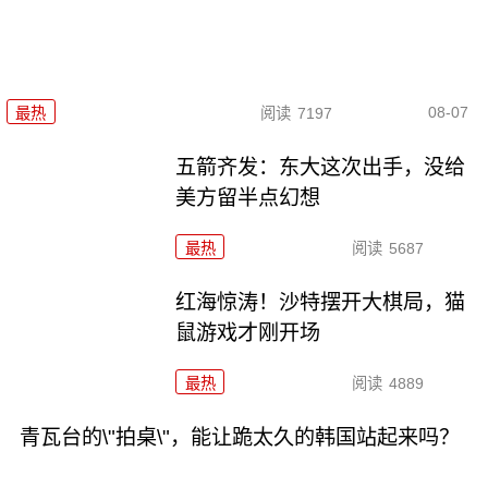
08-07
最热
阅读
7197
五箭齐发：东大这次出手，没给
美方留半点幻想
最热
阅读
5687
红海惊涛！沙特摆开大棋局，猫
鼠游戏才刚开场
最热
阅读
4889
青瓦台的\"拍桌\"，能让跪太久的韩国站起来吗？