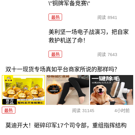
\"铜牌军备竞赛\"
最热
阅读
8941
美利坚一场电子战演习，把自家
救护机送了命！
最热
阅读
7643
双十一现货专场真如平台商家所说的那样吗？
最热
阅读
31145
4小时前
莫迪开大！砸碎印军17个司令部，重组指挥结构