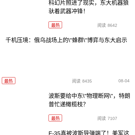
科幻片照进了现实，东大机器狼
驮着武器冲锋！
最热
阅读
8642
千机压境：俄乌战场上的\"蜂群\"博弈与东大启示
08-04
最热
阅读
8435
波斯要给中东\"物理断网\"，特朗
普忙递橄榄枝？
最热
阅读
7107
F-35真被波斯导弹端了！美军这