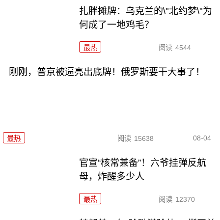
扎胖摊牌：乌克兰的\"北约梦\"为
何成了一地鸡毛？
最热
阅读
4544
刚刚，普京被逼亮出底牌！俄罗斯要干大事了！
08-04
最热
阅读
15638
官宣“核常兼备”！六爷挂弹反航
母，炸醒多少人
最热
阅读
12370