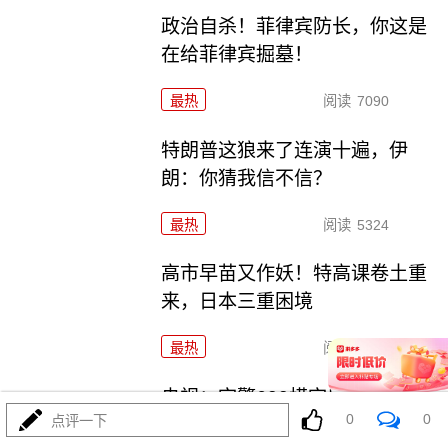
政治自杀！菲律宾防长，你这是
在给菲律宾掘墓！
最热
阅读
7090
特朗普这狼来了连演十遍，伊
朗：你猜我信不信？
最热
阅读
5324
高市早苗又作妖！特高课卷土重
来，日本三重困境
最热
阅读
4692
央视：空警600横空出世，美航母
0
0
点评一下
最强王牌失效