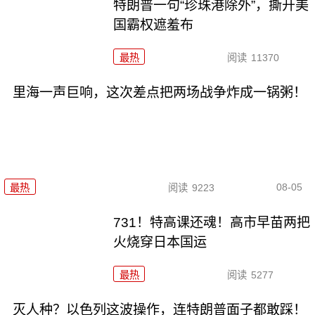
特朗普一句“珍珠港除外”，撕开美
国霸权遮羞布
最热
阅读
11370
里海一声巨响，这次差点把两场战争炸成一锅粥！
08-05
最热
阅读
9223
731！特高课还魂！高市早苗两把
火烧穿日本国运
最热
阅读
5277
灭人种？以色列这波操作，连特朗普面子都敢踩！