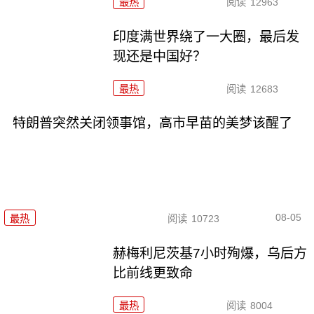
最热
阅读
12963
印度满世界绕了一大圈，最后发
现还是中国好？
最热
阅读
12683
特朗普突然关闭领事馆，高市早苗的美梦该醒了
08-05
最热
阅读
10723
赫梅利尼茨基7小时殉爆，乌后方
比前线更致命
最热
阅读
8004