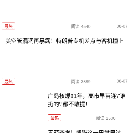
08-07
最热
阅读
4540
美空管漏洞再暴露！特朗普专机差点与客机撞上
08-07
最热
阅读
3589
广岛核爆81年，高市早苗连\"谁
扔的\"都不敢提！
最热
阅读
2500
五箭齐发！熊猫这一巴掌扇过