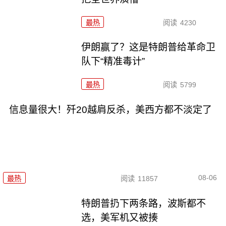
最热
阅读
4230
伊朗赢了？这是特朗普给革命卫
队下“精准毒计”
最热
阅读
5799
信息量很大！歼20越肩反杀，美西方都不淡定了
08-06
最热
阅读
11857
特朗普扔下两条路，波斯都不
选，美军机又被揍