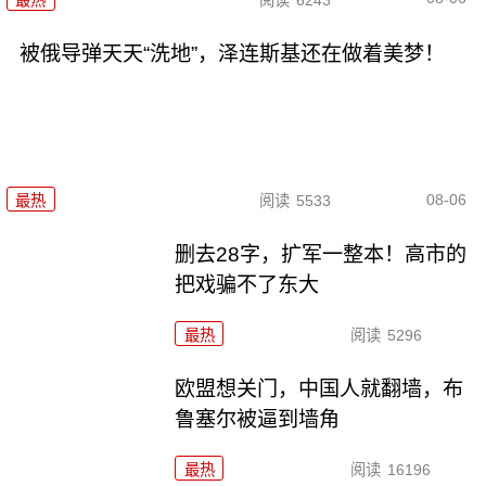
被俄导弹天天“洗地”，泽连斯基还在做着美梦！
08-06
最热
阅读
5533
删去28字，扩军一整本！高市的
把戏骗不了东大
最热
阅读
5296
欧盟想关门，中国人就翻墙，布
鲁塞尔被逼到墙角
最热
阅读
16196