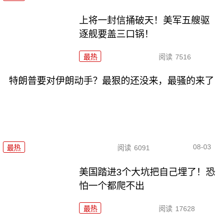
上将一封信捅破天！美军五艘驱
逐舰要盖三口锅！
最热
阅读
7516
特朗普要对伊朗动手？最狠的还没来，最骚的来了
08-03
最热
阅读
6091
美国踏进3个大坑把自己埋了！恐
怕一个都爬不出
最热
阅读
17628