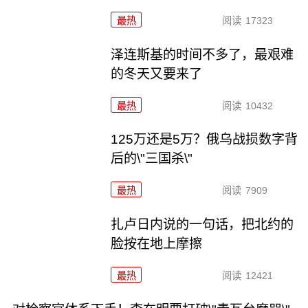
最热
阅读
17323
泽连斯基的时间不多了，最艰难
的冬天又要来了
最热
阅读
10432
125万还是5万？俄乌战损数字背
后的\"三国杀\"
最热
阅读
7909
扎卢日内说的一句话，把北约的
脸按在地上摩擦
最热
阅读
12421