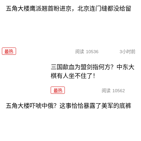
五角大楼鹰派翘首盼进京，北京连门缝都没给留
最热
阅读
10536
3小时前
三国歃血为盟剑指何方？中东大
棋有人坐不住了！
最热
阅读
10562
五角大楼吓唬中俄？这事恰恰暴露了美军的底裤