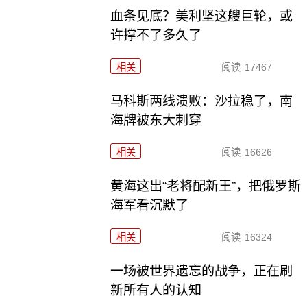
血条见底？美利坚这艘巨轮，或
许撑不了多久了
相关
阅读
17467
马科斯两线溃败：沙拉稳了，南
海牌被东大刺穿
相关
阅读
16626
黄海这出“老将配新王”，把俄罗斯
海军看沉默了
相关
阅读
16324
一场被世界遗忘的战争，正在刷
新所有人的认知