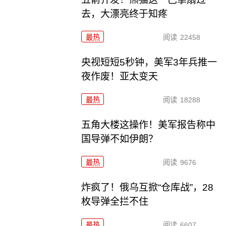
去，大漂亮终于知疼
最热
阅读
22458
央视短短5秒钟，美军3年兵推一
夜作废！亚太变天
最热
阅读
18288
五角大楼这操作！美军报告称中
国导弹不如伊朗？
最热
阅读
9676
炸疯了！俄乌互掀“仓库战”，28
枚导弹全拦不住
最热
阅读
6607