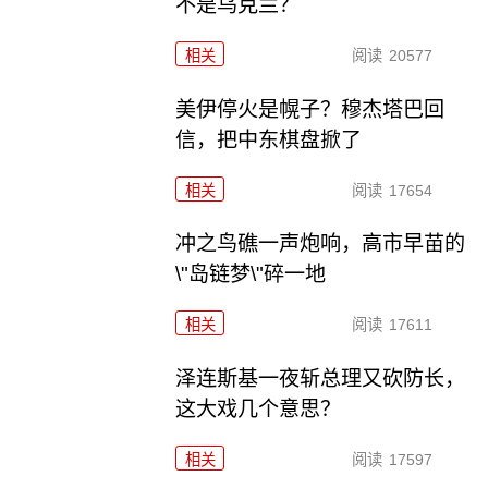
不是乌克兰？
相关
阅读
20577
美伊停火是幌子？穆杰塔巴回
信，把中东棋盘掀了
相关
阅读
17654
冲之鸟礁一声炮响，高市早苗的
\"岛链梦\"碎一地
相关
阅读
17611
泽连斯基一夜斩总理又砍防长，
这大戏几个意思？
相关
阅读
17597