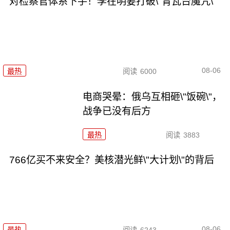
对检察官体系下手！李在明要打破\"青瓦台魔咒\"
08-06
最热
阅读
6000
电商哭晕：俄乌互相砸\"饭碗\"，
战争已没有后方
最热
阅读
3883
766亿买不来安全？美核潜光鲜\"大计划\"的背后
08-06
最热
阅读
6243