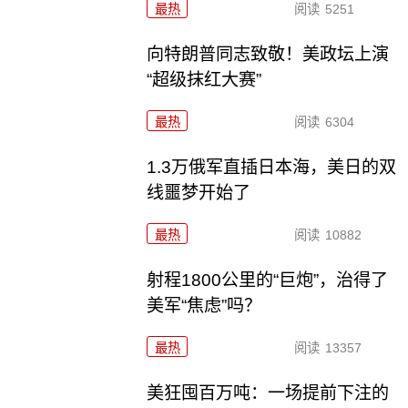
最热
阅读
5251
向特朗普同志致敬！美政坛上演
“超级抹红大赛”
最热
阅读
6304
1.3万俄军直插日本海，美日的双
线噩梦开始了
最热
阅读
10882
射程1800公里的“巨炮”，治得了
美军“焦虑”吗？
最热
阅读
13357
美狂囤百万吨：一场提前下注的