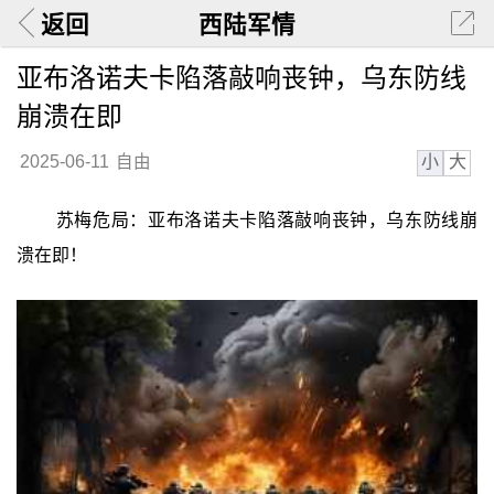
返回
西陆军情
亚布洛诺夫卡陷落敲响丧钟，乌东防线
崩溃在即
小
大
2025-06-11
自由
苏梅危局：亚布洛诺夫卡陷落敲响丧钟，乌东防线崩
溃在即！