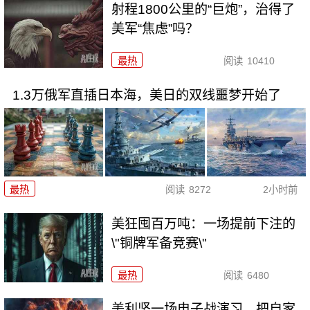
射程1800公里的“巨炮”，治得了
美军“焦虑”吗？
最热
阅读
10410
1.3万俄军直插日本海，美日的双线噩梦开始了
最热
阅读
8272
2小时前
美狂囤百万吨：一场提前下注的
\"铜牌军备竞赛\"
最热
阅读
6480
美利坚一场电子战演习，把自家