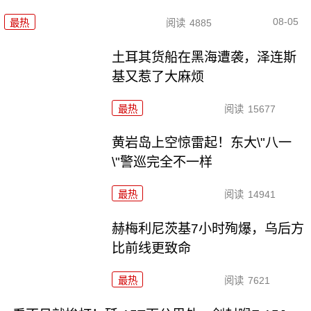
08-05
最热
阅读
4885
土耳其货船在黑海遭袭，泽连斯
基又惹了大麻烦
最热
阅读
15677
黄岩岛上空惊雷起！东大\"八一
\"警巡完全不一样
最热
阅读
14941
赫梅利尼茨基7小时殉爆，乌后方
比前线更致命
最热
阅读
7621