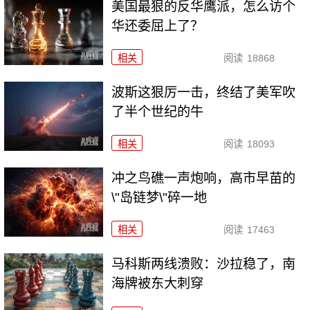
美国最狠的反华鹰派，怎么访个
华还委屈上了？
相关
阅读
18868
波斯这狠厉一击，终结了美军吹
了半个世纪的牛
相关
阅读
18093
冲之鸟礁一声炮响，高市早苗的
\"岛链梦\"碎一地
相关
阅读
17463
马科斯两线溃败：沙拉稳了，南
海牌被东大刺穿