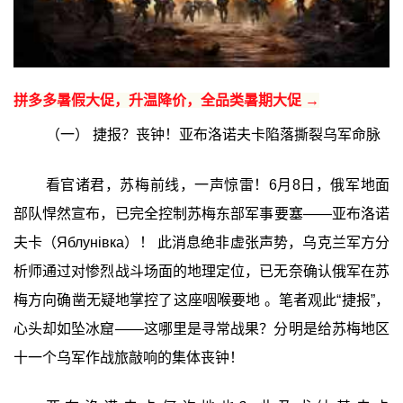
拼多多暑假大促，升温降价，全品类暑期大促 →
（一） 捷报？丧钟！亚布洛诺夫卡陷落撕裂乌军命脉
看官诸君，苏梅前线，一声惊雷！6月8日，俄军地面
部队悍然宣布，已完全控制苏梅东部军事要塞——亚布洛诺
夫卡（Яблунівка）！ 此消息绝非虚张声势，乌克兰军方分
析师通过对惨烈战斗场面的地理定位，已无奈确认俄军在苏
梅方向确凿无疑地掌控了这座咽喉要地 。笔者观此“捷报”，
心头却如坠冰窟——这哪里是寻常战果？分明是给苏梅地区
十一个乌军作战旅敲响的集体丧钟！