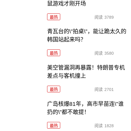
鼠游戏才刚开场
最热
阅读
3789
青瓦台的\"拍桌\"，能让跪太久的
韩国站起来吗？
最热
阅读
3580
美空管漏洞再暴露！特朗普专机
差点与客机撞上
最热
阅读
2701
广岛核爆81年，高市早苗连\"谁
扔的\"都不敢提！
最热
阅读
1828