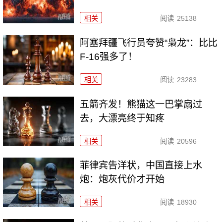
相关
阅读
25138
阿塞拜疆飞行员夸赞“枭龙”：比比
F-16强多了！
相关
阅读
23283
五箭齐发！熊猫这一巴掌扇过
去，大漂亮终于知疼
相关
阅读
20596
菲律宾告洋状，中国直接上水
炮：炮灰代价才开始
相关
阅读
18930