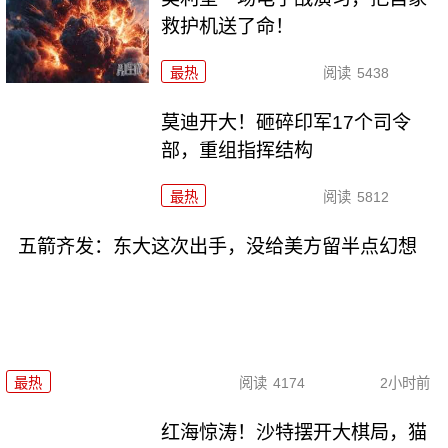
救护机送了命！
最热
阅读
5438
莫迪开大！砸碎印军17个司令
部，重组指挥结构
最热
阅读
5812
五箭齐发：东大这次出手，没给美方留半点幻想
最热
阅读
4174
2小时前
红海惊涛！沙特摆开大棋局，猫