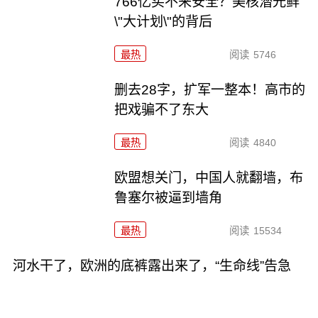
766亿买不来安全？美核潜光鲜
\"大计划\"的背后
最热
阅读
5746
删去28字，扩军一整本！高市的
把戏骗不了东大
最热
阅读
4840
欧盟想关门，中国人就翻墙，布
鲁塞尔被逼到墙角
最热
阅读
15534
河水干了，欧洲的底裤露出来了，“生命线”告急