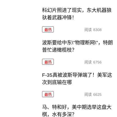
科幻片照进了现实，东大机器狼
驮着武器冲锋！
最热
阅读
8308
波斯要给中东\"物理断网\"，特朗
普忙递橄榄枝？
最热
阅读
6756
F-35真被波斯导弹端了！美军这
次到底输在哪
最热
阅读
6625
马、特和好，美中期选举这盘大
棋，水有多深？