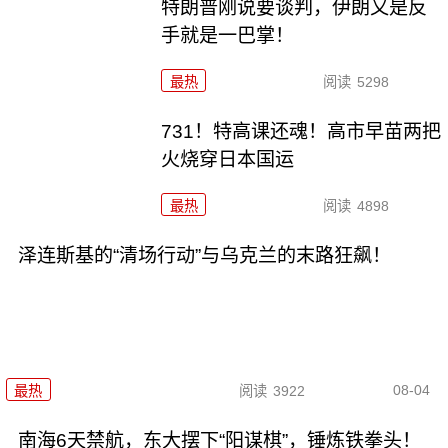
特朗普刚说要谈判，伊朗又是反
手就是一巴掌！
最热
阅读
5298
731！特高课还魂！高市早苗两把
火烧穿日本国运
最热
阅读
4898
泽连斯基的“清场行动”与乌克兰的末路狂飙！
08-04
最热
阅读
3922
南海6天禁航，东大摆下“阳谋棋”，锤炼铁拳头！