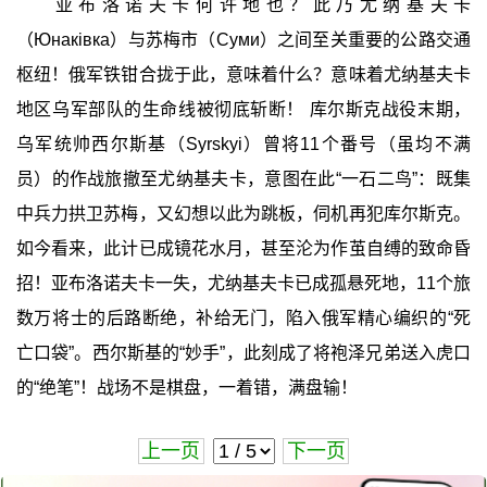
亚布洛诺夫卡何许地也？此乃尤纳基夫卡
（Юнаківка）与苏梅市（Суми）之间至关重要的公路交通
枢纽！俄军铁钳合拢于此，意味着什么？意味着尤纳基夫卡
地区乌军部队的生命线被彻底斩断！ 库尔斯克战役末期，
乌军统帅西尔斯基（Syrskyi）曾将11个番号（虽均不满
员）的作战旅撤至尤纳基夫卡，意图在此“一石二鸟”：既集
中兵力拱卫苏梅，又幻想以此为跳板，伺机再犯库尔斯克。
如今看来，此计已成镜花水月，甚至沦为作茧自缚的致命昏
招！亚布洛诺夫卡一失，尤纳基夫卡已成孤悬死地，11个旅
数万将士的后路断绝，补给无门，陷入俄军精心编织的“死
亡口袋”。西尔斯基的“妙手”，此刻成了将袍泽兄弟送入虎口
的“绝笔”！战场不是棋盘，一着错，满盘输！
上一页
下一页