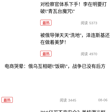
对检察官体系下手！李在明要打
破\"青瓦台魔咒\"
最热
阅读
5373
被俄导弹天天“洗地”，泽连斯基还
在做着美梦！
最热
阅读
4970
电商哭晕：俄乌互相砸\"饭碗\"，战争已没有后方
08-06
最热
阅读
3445