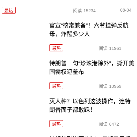
08-04
最热
阅读
15234
官宣“核常兼备”！六爷挂弹反航
母，炸醒多少人
最热
阅读
11961
特朗普一句“珍珠港除外”，撕开美
国霸权遮羞布
最热
阅读
10959
灭人种？以色列这波操作，连特
朗普面子都敢踩！
最热
阅读
6472