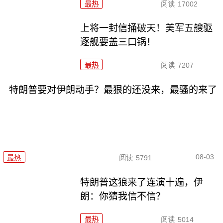
最热
阅读
17002
上将一封信捅破天！美军五艘驱
逐舰要盖三口锅！
最热
阅读
7207
特朗普要对伊朗动手？最狠的还没来，最骚的来了
08-03
最热
阅读
5791
特朗普这狼来了连演十遍，伊
朗：你猜我信不信？
最热
阅读
5014