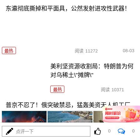
东瀛彻底撕掉和平面具，公然发射进攻性武器！
08-03
最热
阅读
11272
美利坚资源收割局：特朗普为何
对乌稀土\"摊牌\"
最热
阅读
10371
普京不忍了！俄突破禁忌，猛轰美资无人机工厂
0
0
点评一下