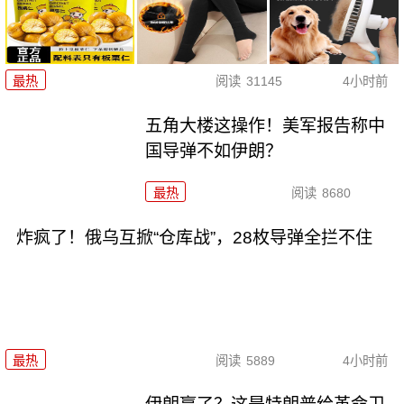
最热
阅读
31145
4小时前
五角大楼这操作！美军报告称中
国导弹不如伊朗？
最热
阅读
8680
炸疯了！俄乌互掀“仓库战”，28枚导弹全拦不住
最热
阅读
5889
4小时前