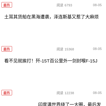
08-05
最热
阅读
6793
土耳其货船在黑海遭袭，泽连斯基又惹了大麻烦
08-05
最热
阅读
15368
看不见就挨打！歼-15T百公里外一剑封喉F-15J
08-05
最热
阅读
12238
印度满世界绕了一大圈，最后发