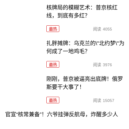
核牌局的模糊艺术：普京核红
线，到底有多红？
最热
阅读
4055
扎胖摊牌：乌克兰的\"北约梦\"为
何成了一地鸡毛？
最热
阅读
3976
刚刚，普京被逼亮出底牌！俄罗
斯要干大事了！
最热
阅读
15057
官宣“核常兼备”！六爷挂弹反航母，炸醒多少人