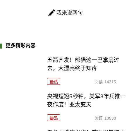
我来说两句
更多精彩内容
五箭齐发！熊猫这一巴掌扇过
去，大漂亮终于知疼
最热
阅读
14315
央视短短5秒钟，美军3年兵推一
夜作废！亚太变天
最热
阅读
10538