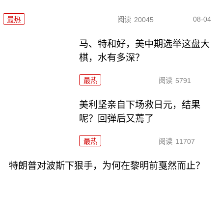
08-04
最热
阅读
20045
马、特和好，美中期选举这盘大
棋，水有多深？
最热
阅读
5791
美利坚亲自下场救日元，结果
呢？回弹后又蔫了
最热
阅读
11707
特朗普对波斯下狠手，为何在黎明前戛然而止？