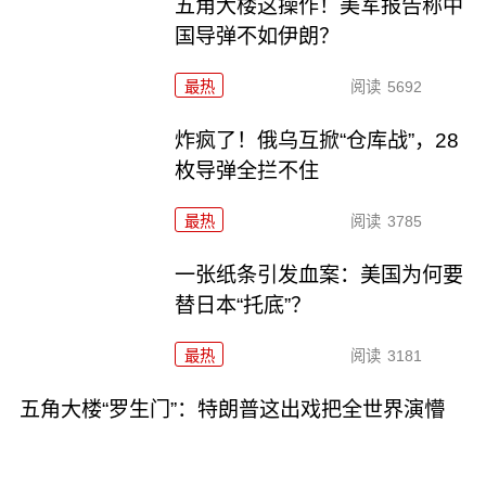
五角大楼这操作！美军报告称中
国导弹不如伊朗？
最热
阅读
5692
炸疯了！俄乌互掀“仓库战”，28
枚导弹全拦不住
最热
阅读
3785
一张纸条引发血案：美国为何要
替日本“托底”？
最热
阅读
3181
五角大楼“罗生门”：特朗普这出戏把全世界演懵