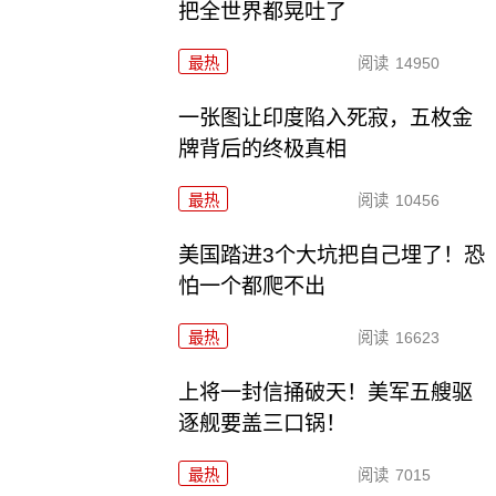
把全世界都晃吐了
最热
阅读
14950
一张图让印度陷入死寂，五枚金
牌背后的终极真相
最热
阅读
10456
美国踏进3个大坑把自己埋了！恐
怕一个都爬不出
最热
阅读
16623
上将一封信捅破天！美军五艘驱
逐舰要盖三口锅！
最热
阅读
7015