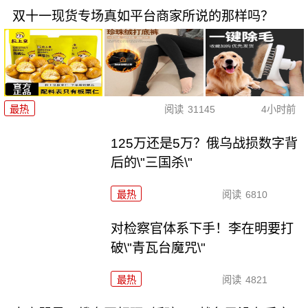
双十一现货专场真如平台商家所说的那样吗？
最热
阅读
31145
4小时前
125万还是5万？俄乌战损数字背
后的\"三国杀\"
最热
阅读
6810
对检察官体系下手！李在明要打
破\"青瓦台魔咒\"
最热
阅读
4821