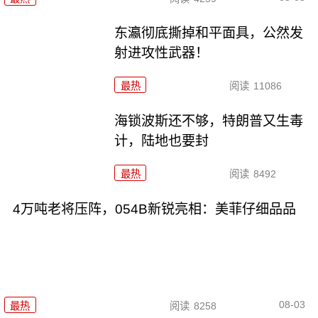
东瀛彻底撕掉和平面具，公然发
射进攻性武器！
最热
阅读
11086
海锁波斯还不够，特朗普又生毒
计，陆地也要封
最热
阅读
8492
4万吨老将压阵，054B新锐亮相：美菲仔细品品
08-03
最热
阅读
8258