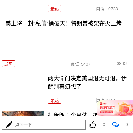
最热
阅读
10723
美上将一封“私信”捅破天！特朗普被架在火上烤
08-02
最热
阅读
9407
两大命门决定美国退无可退，伊
朗别再幻想了！
最热
阅读
7014
打伊朗五个月仗，把美军打成了
“十口锅九个盖”
0
0
点评一下