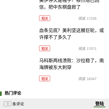
美伊停火是幌子？穆杰塔巴回
信，把中东棋盘掀了
相关
阅读
17235
血条见底？美利坚这艘巨轮，或
许撑不了多久了
相关
阅读
17071
马科斯两线溃败：沙拉稳了，南
海牌被东大刺穿
相关
阅读
16347
热门评论
登陆
0
条评论