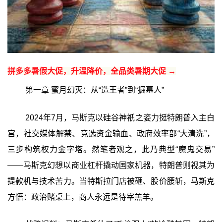
拼多多暑假大促，升温降价，全品类暑期大促 →
第一章 蜜月幻灭：从“造王者”到“掘墓人”
2024年7月，马斯克以硅谷神祇之姿力挺特朗普入主白
宫，社交媒体解禁、竞选资金输血、政府效率部“大清洗”，
三步构筑权力金字塔。然笔者观之，此乃典型“魔鬼交易”
——马斯克幻想以商业杠杆撬动国家机器，特朗普则视其为
提款机与技术苦力。当特斯拉门店被砸、股价腰斩，马斯克
方悟：政治赌桌上，商人永远是待宰羔羊。