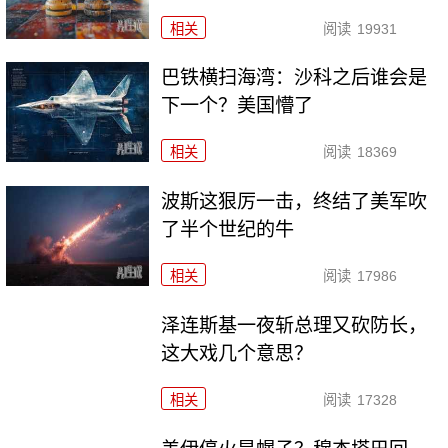
相关
阅读
19931
巴铁横扫海湾：沙科之后谁会是
下一个？美国懵了
相关
阅读
18369
波斯这狠厉一击，终结了美军吹
了半个世纪的牛
相关
阅读
17986
泽连斯基一夜斩总理又砍防长，
这大戏几个意思？
相关
阅读
17328