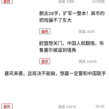
最热
阅读
4388
4小时前
删去28字，扩军一整本！高市的
把戏骗不了东大
最热
阅读
4425
欧盟想关门，中国人就翻墙，布
鲁塞尔被逼到墙角
最热
阅读
14659
暴风来袭，这局决不能输，想赢一定要和中国联手
08-05
最热
阅读
13476