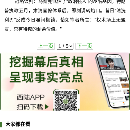
战略误判：马斯克低估了“政治强人”的冷酷基因。特朗
普执政五月，肃清官僚体系后，即刻调转炮口。昔日“清洗
利刃”反成今日喉间枷锁，恰如笔者所言：“权术场上无盟
友，只有待榨的剩余价值。”
上一页
下一页
大家都在看