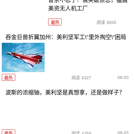
普京不忍了！俄突破禁忌，猛轰
美资无人机工厂
最热
阅读
8655
吞金巨兽折翼加州：美利坚军工\"里外掏空\"困局
08-03
最热
阅读
6327
波斯的浓缩铀，美利坚是真想拿，还是做样子？
08-03
最热
阅读
4259