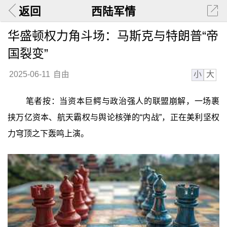
返回
西陆军情
华盛顿权力角斗场：马斯克与特朗普“帝
国裂变”
小
大
2025-06-11
自由
笔者按：当资本巨鳄与政治强人的联盟崩解，一场裹
挟万亿资本、航天霸权与舆论核弹的“内战”，正在美利坚权
力穹顶之下轰鸣上演。