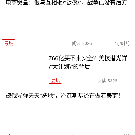
电商哭晕：俄乌互相砸\"饭碗\"，战争已没有后方
最热
阅读
3025
4小时前
766亿买不来安全？美核潜光鲜
\"大计划\"的背后
最热
阅读
5326
被俄导弹天天“洗地”，泽连斯基还在做着美梦！