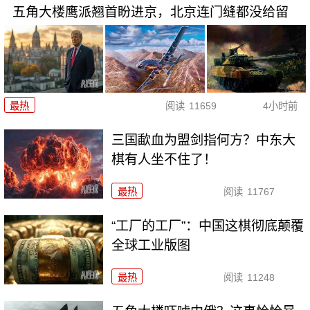
五角大楼鹰派翘首盼进京，北京连门缝都没给留
最热
阅读
11659
4小时前
三国歃血为盟剑指何方？中东大
棋有人坐不住了！
最热
阅读
11767
“工厂的工厂”：中国这棋彻底颠覆
全球工业版图
最热
阅读
11248