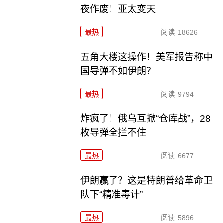
夜作废！亚太变天
最热
阅读
18626
五角大楼这操作！美军报告称中
国导弹不如伊朗？
最热
阅读
9794
炸疯了！俄乌互掀“仓库战”，28
枚导弹全拦不住
最热
阅读
6677
伊朗赢了？这是特朗普给革命卫
队下“精准毒计”
最热
阅读
5896