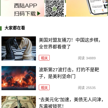
大家都在看
美国对盟友捅刀！中国这步棋，
全世界都看傻了
相关
阅读
34889
波斯第27波打击，打的不是靶
子，是美利坚命门
相关
阅读
25535
“去美元化”加速，美债无人问津，
东瀛被锁死！