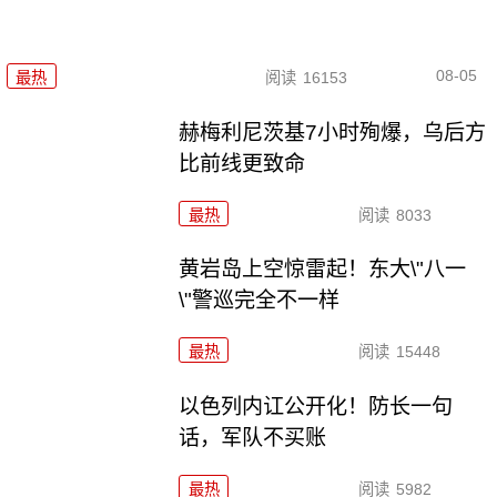
08-05
最热
阅读
16153
赫梅利尼茨基7小时殉爆，乌后方
比前线更致命
最热
阅读
8033
黄岩岛上空惊雷起！东大\"八一
\"警巡完全不一样
最热
阅读
15448
以色列内讧公开化！防长一句
话，军队不买账
最热
阅读
5982