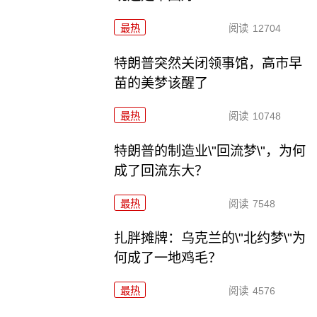
最热
阅读
12704
特朗普突然关闭领事馆，高市早
苗的美梦该醒了
最热
阅读
10748
特朗普的制造业\"回流梦\"，为何
成了回流东大？
最热
阅读
7548
扎胖摊牌：乌克兰的\"北约梦\"为
何成了一地鸡毛？
最热
阅读
4576