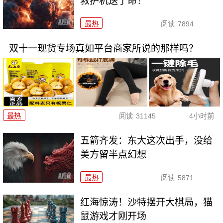
救护机送了命！
最热
阅读
7894
双十一现货专场真如平台商家所说的那样吗？
最热
阅读
31145
4小时前
五箭齐发：东大这次出手，没给
美方留半点幻想
最热
阅读
5871
红海惊涛！沙特摆开大棋局，猫
鼠游戏才刚开场