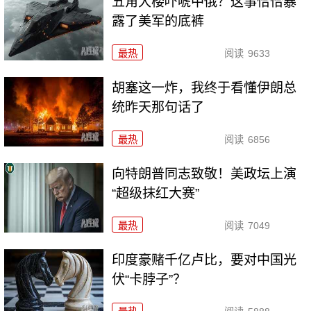
五角大楼吓唬中俄？这事恰恰暴
露了美军的底裤
最热
阅读
9633
胡塞这一炸，我终于看懂伊朗总
统昨天那句话了
最热
阅读
6856
向特朗普同志致敬！美政坛上演
“超级抹红大赛”
最热
阅读
7049
印度豪赌千亿卢比，要对中国光
伏“卡脖子”？