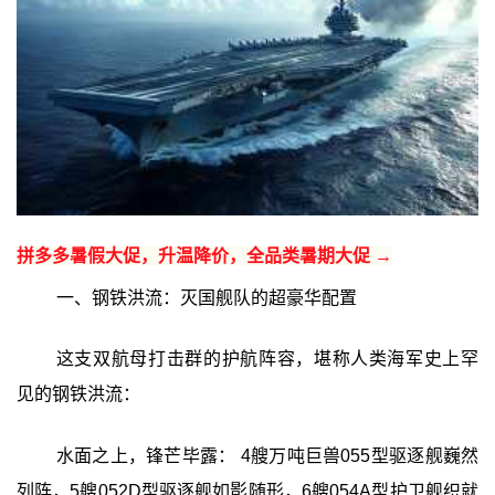
拼多多暑假大促，升温降价，全品类暑期大促 →
一、钢铁洪流：灭国舰队的超豪华配置
这支双航母打击群的护航阵容，堪称人类海军史上罕
见的钢铁洪流：
水面之上，锋芒毕露： 4艘万吨巨兽055型驱逐舰巍然
列阵，5艘052D型驱逐舰如影随形，6艘054A型护卫舰织就