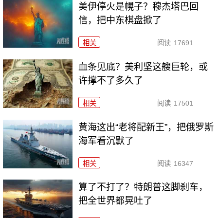
美伊停火是幌子？穆杰塔巴回
信，把中东棋盘掀了
相关
阅读
17691
血条见底？美利坚这艘巨轮，或
许撑不了多久了
相关
阅读
17501
黄海这出“老将配新王”，把俄罗斯
海军看沉默了
相关
阅读
16347
算了不打了？特朗普这脚刹车，
把全世界都晃吐了