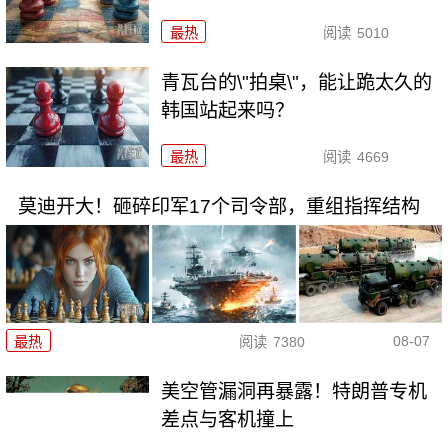
最热
阅读
5010
青瓦台的\"拍桌\"，能让跪太久的
韩国站起来吗？
最热
阅读
4669
莫迪开大！砸碎印军17个司令部，重组指挥结构
08-07
最热
阅读
7380
美空管漏洞再暴露！特朗普专机
差点与客机撞上