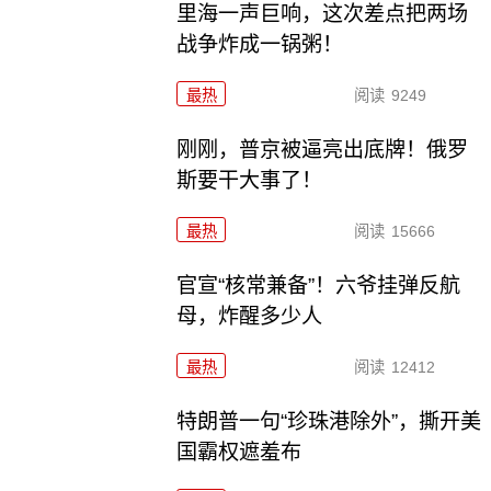
里海一声巨响，这次差点把两场
战争炸成一锅粥！
最热
阅读
9249
刚刚，普京被逼亮出底牌！俄罗
斯要干大事了！
最热
阅读
15666
官宣“核常兼备”！六爷挂弹反航
母，炸醒多少人
最热
阅读
12412
特朗普一句“珍珠港除外”，撕开美
国霸权遮羞布