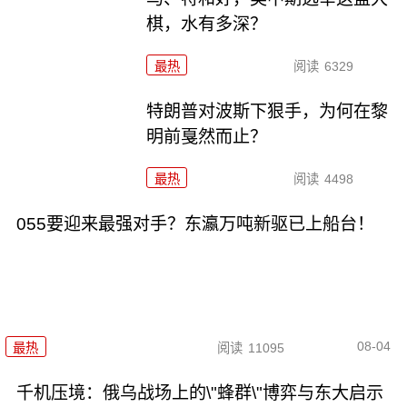
棋，水有多深？
最热
阅读
6329
特朗普对波斯下狠手，为何在黎
明前戛然而止？
最热
阅读
4498
055要迎来最强对手？东瀛万吨新驱已上船台！
08-04
最热
阅读
11095
千机压境：俄乌战场上的\"蜂群\"博弈与东大启示