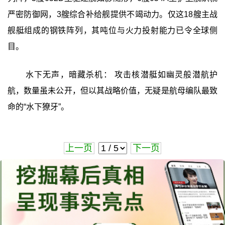
严密防御网，3艘综合补给舰提供不竭动力。仅这18艘主战
舰艇组成的钢铁阵列，其吨位与火力投射能力已令全球侧
目。
水下无声，暗藏杀机： 攻击核潜艇如幽灵般潜航护
航，数量虽未公开，但以其战略价值，无疑是航母编队最致
命的“水下獠牙”。
上一页
下一页