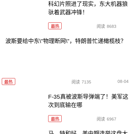
科幻片照进了现实，东大机器狼
驮着武器冲锋！
最热
阅读
8683
波斯要给中东\"物理断网\"，特朗普忙递橄榄枝？
08-04
最热
阅读
7135
F-35真被波斯导弹端了！美军这
次到底输在哪
最热
阅读
6967
马、特和好，美中期选举这盘大