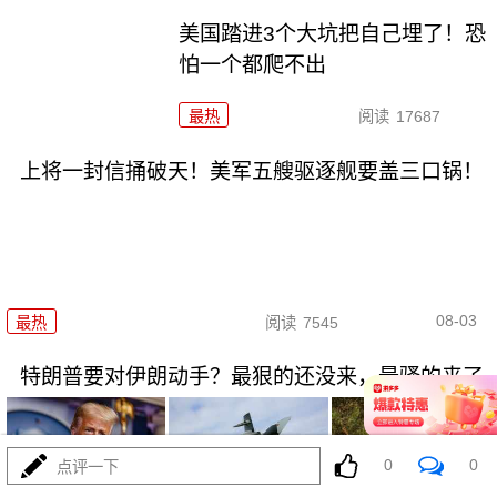
美国踏进3个大坑把自己埋了！恐
怕一个都爬不出
最热
阅读
17687
上将一封信捅破天！美军五艘驱逐舰要盖三口锅！
08-03
最热
阅读
7545
特朗普要对伊朗动手？最狠的还没来，最骚的来了
0
0
点评一下