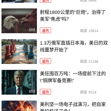
最热
阅读
5888
射程1800公里的“巨炮”，治得了
美军“焦虑”吗？
最热
阅读
13614
1.3万俄军直插日本海，美日的双
线噩梦开始了
最热
阅读
11146
美狂囤百万吨：一场提前下注的
\"铜牌军备竞赛\"
最热
阅读
9214
美利坚一场电子战演习，把自家