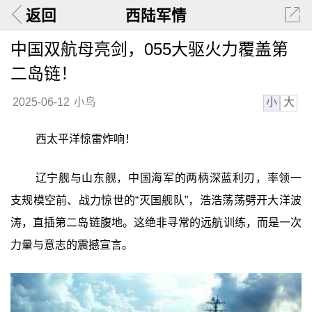
返回
西陆军情
中国双航母亮剑，055大驱火力覆盖第
二岛链！
小
大
2025-06-12
小鸟
西太平洋惊雷炸响！
辽宁舰与山东舰，中国海军的两柄深蓝利刃，率领一
支规模空前、战力惊世的“灭国舰队”，浩浩荡荡劈开大洋波
涛，直插第二岛链腹地。这绝非寻常的远航训练，而是一次
力量与意志的震撼宣言。