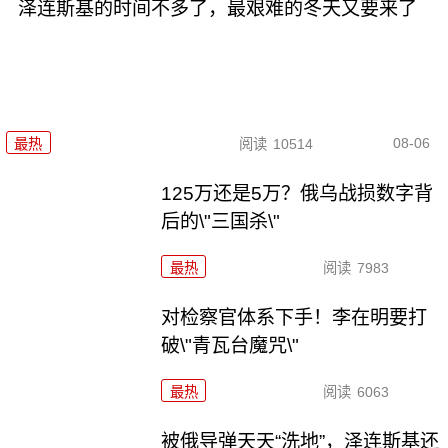
泽连斯基的时间不多了，最艰难的冬天又要来了
08-06
最热
阅读
10514
125万还是5万？俄乌战损数字背
后的\"三国杀\"
最热
阅读
7983
对检察官体系下手！李在明要打
破\"青瓦台魔咒\"
最热
阅读
6063
被俄导弹天天“洗地”，泽连斯基还