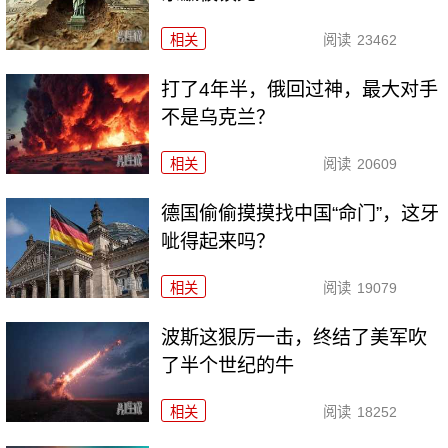
相关
阅读
23462
打了4年半，俄回过神，最大对手
不是乌克兰？
相关
阅读
20609
德国偷偷摸摸找中国“命门”，这牙
呲得起来吗？
相关
阅读
19079
波斯这狠厉一击，终结了美军吹
了半个世纪的牛
相关
阅读
18252