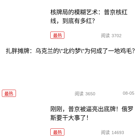
核牌局的模糊艺术：普京核红
线，到底有多红？
最热
阅读
3702
扎胖摊牌：乌克兰的\"北约梦\"为何成了一地鸡毛？
08-05
最热
阅读
3650
刚刚，普京被逼亮出底牌！俄罗
斯要干大事了！
最热
阅读
14693