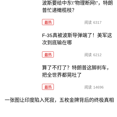
波斯要给中东\"物理断网\"，特朗
普忙递橄榄枝？
最热
阅读
6317
F-35真被波斯导弹端了！美军这
次到底输在哪
最热
阅读
6212
算了不打了？特朗普这脚刹车，
把全世界都晃吐了
最热
阅读
14696
一张图让印度陷入死寂，五枚金牌背后的终极真相