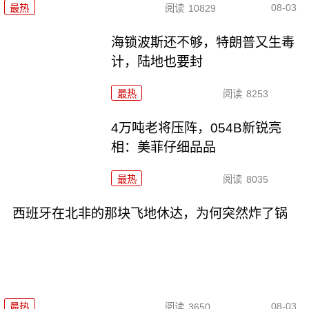
08-03
最热
阅读
10829
海锁波斯还不够，特朗普又生毒
计，陆地也要封
最热
阅读
8253
4万吨老将压阵，054B新锐亮
相：美菲仔细品品
最热
阅读
8035
西班牙在北非的那块飞地休达，为何突然炸了锅
08-03
最热
阅读
3650