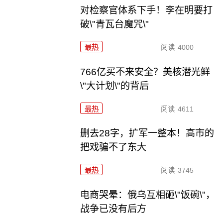
对检察官体系下手！李在明要打
破\"青瓦台魔咒\"
最热
阅读
4000
766亿买不来安全？美核潜光鲜
\"大计划\"的背后
最热
阅读
4611
删去28字，扩军一整本！高市的
把戏骗不了东大
最热
阅读
3745
电商哭晕：俄乌互相砸\"饭碗\"，
战争已没有后方