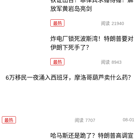
铁证出台！菲律宾求锤得锤！解
放军黄岩岛亮剑
最热
阅读
21940
炸电厂锁死波斯湾！特朗普要对
伊朗下死手了？
最热
阅读
8943
6万移民一夜涌入西班牙，摩洛哥葫芦卖什么药？
08-01
最热
阅读
7707
哈马斯还是跪了？特朗普高调宣