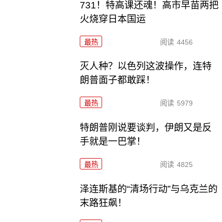
731！特高课还魂！高市早苗两把
火烧穿日本国运
最热
阅读
4456
灭人种？以色列这波操作，连特
朗普面子都敢踩！
最热
阅读
5979
特朗普刚说要谈判，伊朗又是反
手就是一巴掌！
最热
阅读
4825
泽连斯基的“清场行动”与乌克兰的
末路狂飙！