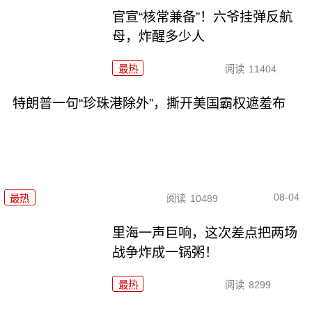
官宣“核常兼备”！六爷挂弹反航
母，炸醒多少人
最热
阅读
11404
特朗普一句“珍珠港除外”，撕开美国霸权遮羞布
08-04
最热
阅读
10489
里海一声巨响，这次差点把两场
战争炸成一锅粥！
最热
阅读
8299