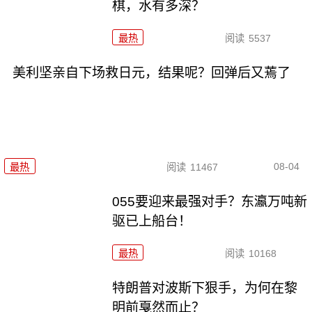
棋，水有多深？
最热
阅读
5537
美利坚亲自下场救日元，结果呢？回弹后又蔫了
08-04
最热
阅读
11467
055要迎来最强对手？东瀛万吨新
驱已上船台！
最热
阅读
10168
特朗普对波斯下狠手，为何在黎
明前戛然而止？