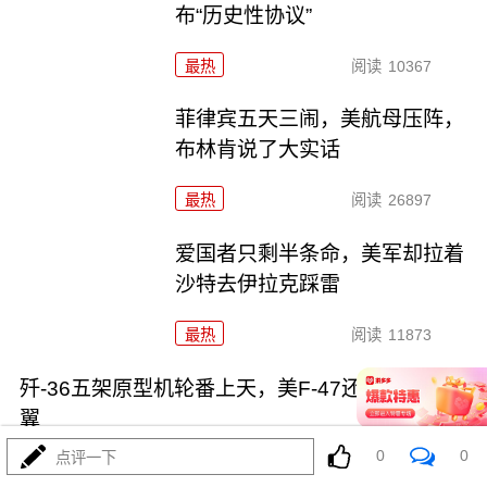
布“历史性协议”
最热
阅读
10367
菲律宾五天三闹，美航母压阵，
布林肯说了大实话
最热
阅读
26897
爱国者只剩半条命，美军却拉着
沙特去伊拉克踩雷
最热
阅读
11873
歼-36五架原型机轮番上天，美F-47还在PPT画鸭
翼
0
0
点评一下