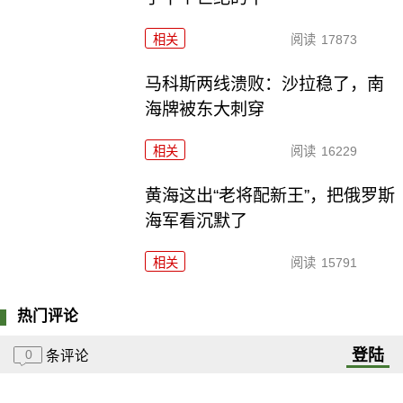
相关
阅读
17873
马科斯两线溃败：沙拉稳了，南
海牌被东大刺穿
相关
阅读
16229
黄海这出“老将配新王”，把俄罗斯
海军看沉默了
相关
阅读
15791
热门评论
登陆
0
条评论