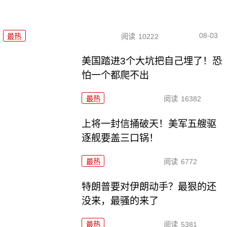
08-03
最热
阅读
10222
美国踏进3个大坑把自己埋了！恐
怕一个都爬不出
最热
阅读
16382
上将一封信捅破天！美军五艘驱
逐舰要盖三口锅！
最热
阅读
6772
特朗普要对伊朗动手？最狠的还
没来，最骚的来了
最热
阅读
5381