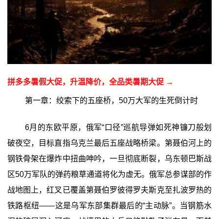
拼多多暑假大促，升温降价，全品类暑期大促 →
第一章：绞索下的五座桥，50万大军的生死倒计时
6月的东欧平原，俄军“口径”巡航导弹如死神镰刀般划
破夜空，目标直指乌克兰最后五座战略桥梁。第聂伯河上的
钢铁骨架在爆炸中扭曲呻吟，一旦彻底断裂，乌东顿巴斯战
区50万军队的弹药粮草通道将化为虚无。俄军总参谋部的作
战地图上，红叉已覆盖第聂伯罗彼得罗夫斯克至扎波罗热的
铁路枢纽——这是乌军东部集群最后的“主动脉”。当钢筋水