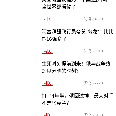
全世界都看傻了
相关
阅读
34329
阿塞拜疆飞行员夸赞“枭龙”：比比
F-16强多了！
相关
阅读
23010
生死时刻提前到来！俄乌战争终
到见分晓的时刻？
相关
阅读
22223
打了4年半，俄回过神，最大对手
不是乌克兰？
相关
阅读
20160