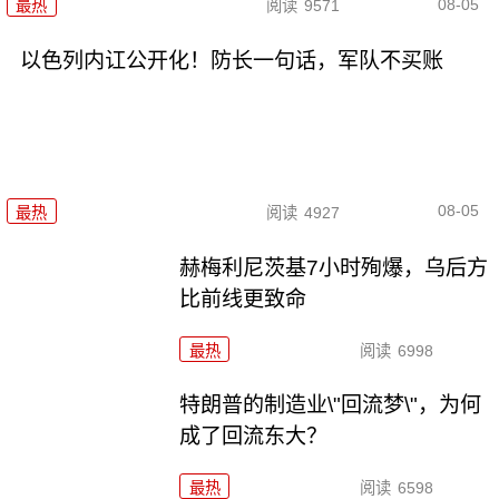
08-05
最热
阅读
9571
以色列内讧公开化！防长一句话，军队不买账
08-05
最热
阅读
4927
赫梅利尼茨基7小时殉爆，乌后方
比前线更致命
最热
阅读
6998
特朗普的制造业\"回流梦\"，为何
成了回流东大？
最热
阅读
6598