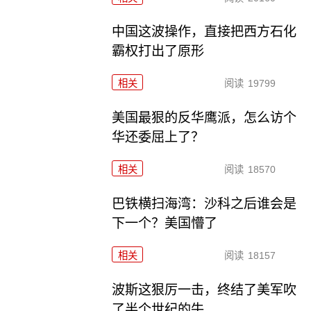
中国这波操作，直接把西方石化
霸权打出了原形
相关
阅读
19799
美国最狠的反华鹰派，怎么访个
华还委屈上了？
相关
阅读
18570
巴铁横扫海湾：沙科之后谁会是
下一个？美国懵了
相关
阅读
18157
波斯这狠厉一击，终结了美军吹
了半个世纪的牛