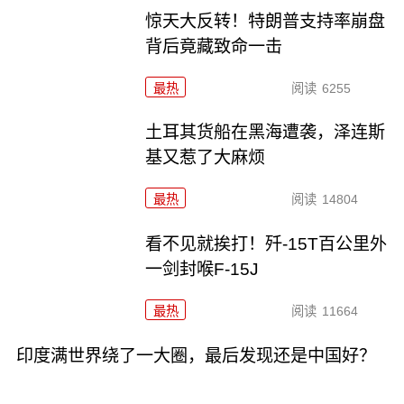
惊天大反转！特朗普支持率崩盘
背后竟藏致命一击
最热
阅读
6255
土耳其货船在黑海遭袭，泽连斯
基又惹了大麻烦
最热
阅读
14804
看不见就挨打！歼-15T百公里外
一剑封喉F-15J
最热
阅读
11664
印度满世界绕了一大圈，最后发现还是中国好？