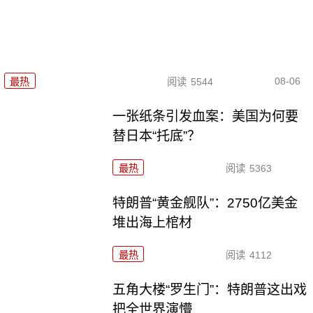
08-06
最热
阅读
5544
一张纸条引发血案：美国为何要
替日本“托底”？
最热
阅读
5363
特朗普“黄金舰队”：2750亿美金
堆出海上棺材
最热
阅读
4112
五角大楼“罗生门”：特朗普这出戏
把全世界演懵