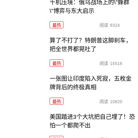
千机压境：俄乌战场上的\"蜂群
\"博弈与东大启示
最热
阅读
8324
算了不打了？特朗普这脚刹车，
把全世界都晃吐了
最热
阅读
15518
一张图让印度陷入死寂，五枚金
牌背后的终极真相
最热
阅读
10820
美国踏进3个大坑把自己埋了！恐
怕一个都爬不出