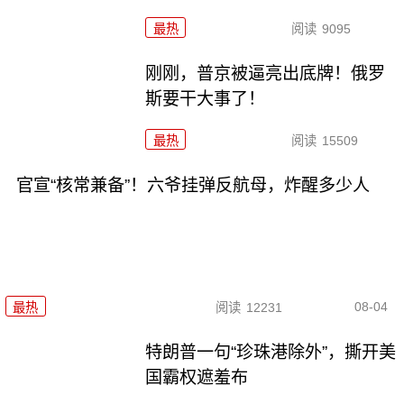
最热
阅读
9095
刚刚，普京被逼亮出底牌！俄罗
斯要干大事了！
最热
阅读
15509
官宣“核常兼备”！六爷挂弹反航母，炸醒多少人
08-04
最热
阅读
12231
特朗普一句“珍珠港除外”，撕开美
国霸权遮羞布