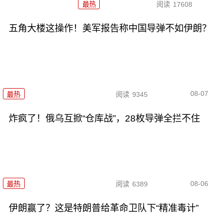
最热
阅读
17608
五角大楼这操作！美军报告称中国导弹不如伊朗？
08-07
最热
阅读
9345
炸疯了！俄乌互掀“仓库战”，28枚导弹全拦不住
08-06
最热
阅读
6389
伊朗赢了？这是特朗普给革命卫队下“精准毒计”