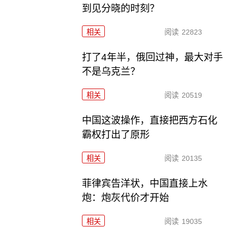
到见分晓的时刻？
相关
阅读
22823
打了4年半，俄回过神，最大对手
不是乌克兰？
相关
阅读
20519
中国这波操作，直接把西方石化
霸权打出了原形
相关
阅读
20135
菲律宾告洋状，中国直接上水
炮：炮灰代价才开始
相关
阅读
19035