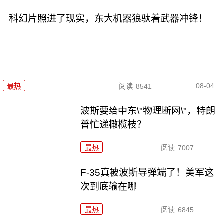
科幻片照进了现实，东大机器狼驮着武器冲锋！
08-04
最热
阅读
8541
波斯要给中东\"物理断网\"，特朗
普忙递橄榄枝？
最热
阅读
7007
F-35真被波斯导弹端了！美军这
次到底输在哪
最热
阅读
6845