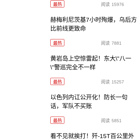
最热
阅读
15976
赫梅利尼茨基7小时殉爆，乌后方
比前线更致命
最热
阅读
7881
黄岩岛上空惊雷起！东大\"八一
\"警巡完全不一样
最热
阅读
15257
以色列内讧公开化！防长一句
话，军队不买账
最热
阅读
5851
看不见就挨打！歼-15T百公里外