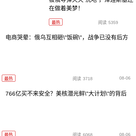
在做着美梦！
最热
阅读
5359
电商哭晕：俄乌互相砸\"饭碗\"，战争已没有后方
08-06
最热
阅读
3718
766亿买不来安全？美核潜光鲜\"大计划\"的背后
08-06
最热
阅读
6068