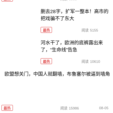
删去28字，扩军一整本！高市的
把戏骗不了东大
最热
阅读
5155
河水干了，欧洲的底裤露出来
了，“生命线”告急
最热
阅读
10610
欧盟想关门，中国人就翻墙，布鲁塞尔被逼到墙角
08-05
最热
阅读
15986