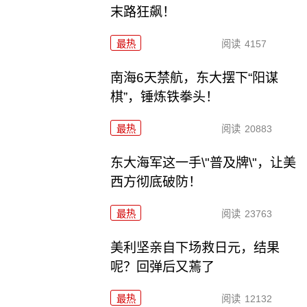
末路狂飙！
最热
阅读
4157
南海6天禁航，东大摆下“阳谋
棋”，锤炼铁拳头！
最热
阅读
20883
东大海军这一手\"普及牌\"，让美
西方彻底破防！
最热
阅读
23763
美利坚亲自下场救日元，结果
呢？回弹后又蔫了
最热
阅读
12132