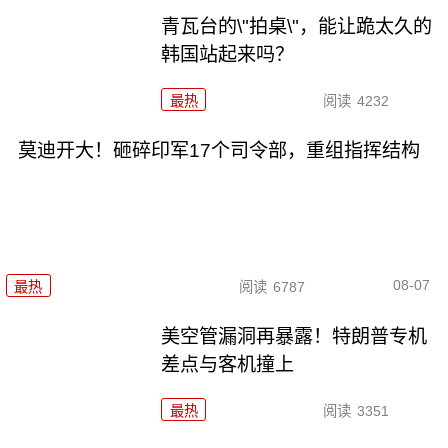
青瓦台的\"拍桌\"，能让跪太久的
韩国站起来吗？
最热
阅读
4232
莫迪开大！砸碎印军17个司令部，重组指挥结构
08-07
最热
阅读
6787
美空管漏洞再暴露！特朗普专机
差点与客机撞上
最热
阅读
3351