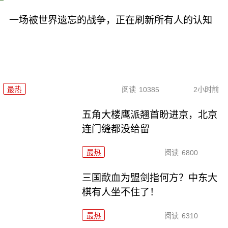
一场被世界遗忘的战争，正在刷新所有人的认知
最热
阅读
10385
2小时前
五角大楼鹰派翘首盼进京，北京
连门缝都没给留
最热
阅读
6800
三国歃血为盟剑指何方？中东大
棋有人坐不住了！
最热
阅读
6310