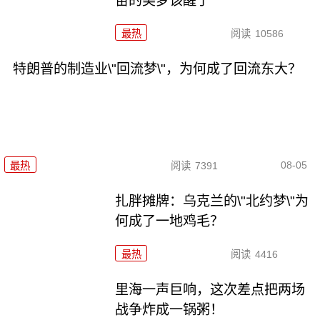
苗的美梦该醒了
最热
阅读
10586
特朗普的制造业\"回流梦\"，为何成了回流东大？
08-05
最热
阅读
7391
扎胖摊牌：乌克兰的\"北约梦\"为
何成了一地鸡毛？
最热
阅读
4416
里海一声巨响，这次差点把两场
战争炸成一锅粥！