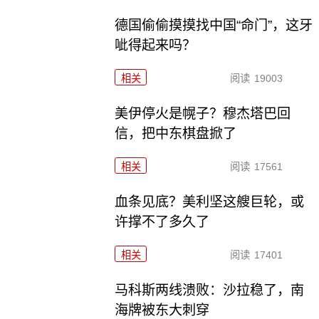
德国偷偷摸摸找中国“命门”，这牙
呲得起来吗？
相关
阅读
19003
美伊停火是幌子？穆杰塔巴回
信，把中东棋盘掀了
相关
阅读
17561
血条见底？美利坚这艘巨轮，或
许撑不了多久了
相关
阅读
17401
马科斯两线溃败：沙拉稳了，南
海牌被东大刺穿