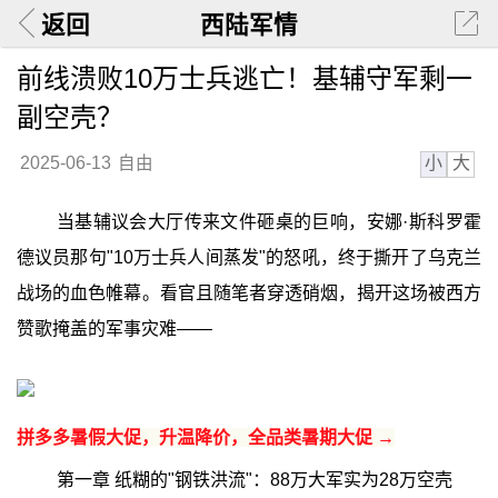
返回
西陆军情
前线溃败10万士兵逃亡！基辅守军剩一
副空壳？
小
大
2025-06-13
自由
当基辅议会大厅传来文件砸桌的巨响，安娜·斯科罗霍
德议员那句"10万士兵人间蒸发"的怒吼，终于撕开了乌克兰
战场的血色帷幕。看官且随笔者穿透硝烟，揭开这场被西方
赞歌掩盖的军事灾难——
拼多多暑假大促，升温降价，全品类暑期大促 →
第一章 纸糊的"钢铁洪流"：88万大军实为28万空壳