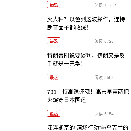
最热
阅读
11233
灭人种？以色列这波操作，连特
朗普面子都敢踩！
最热
阅读
6725
特朗普刚说要谈判，伊朗又是反
手就是一巴掌！
最热
阅读
5582
731！特高课还魂！高市早苗两把
火烧穿日本国运
最热
阅读
5154
泽连斯基的“清场行动”与乌克兰的