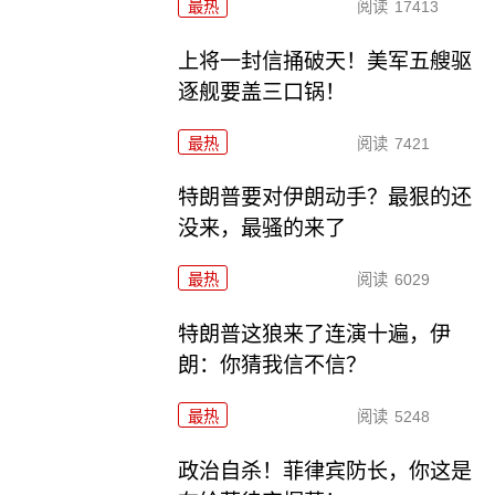
最热
阅读
17413
上将一封信捅破天！美军五艘驱
逐舰要盖三口锅！
最热
阅读
7421
特朗普要对伊朗动手？最狠的还
没来，最骚的来了
最热
阅读
6029
特朗普这狼来了连演十遍，伊
朗：你猜我信不信？
最热
阅读
5248
政治自杀！菲律宾防长，你这是