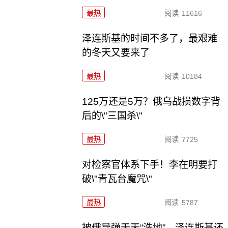
最热
阅读
11616
泽连斯基的时间不多了，最艰难
的冬天又要来了
最热
阅读
10184
125万还是5万？俄乌战损数字背
后的\"三国杀\"
最热
阅读
7725
对检察官体系下手！李在明要打
破\"青瓦台魔咒\"
最热
阅读
5787
被俄导弹天天“洗地”，泽连斯基还