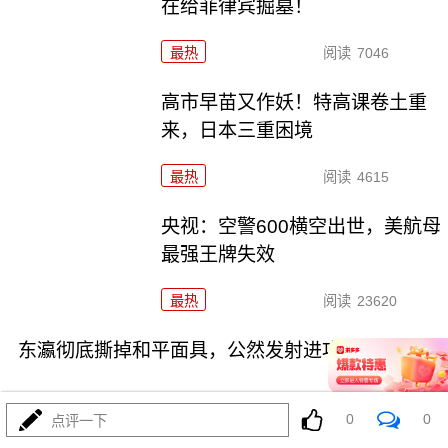
在给菲律宾掘墓！
最热
阅读
7046
高市早苗又作妖！特高课卷土重
来，日本三重困境
最热
阅读
4615
央视：空警600横空出世，美航母
最强王牌失效
最热
阅读
23620
东瀛彻底撕掉和平面具，公然发射进攻性武器！
0
0
点评一下