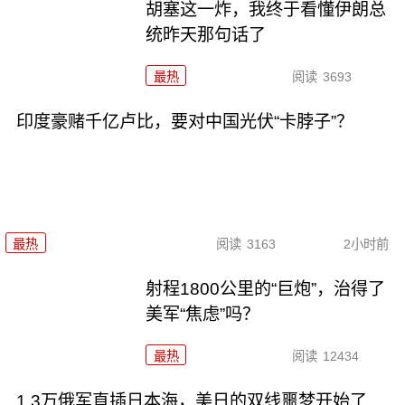
胡塞这一炸，我终于看懂伊朗总
统昨天那句话了
最热
阅读
3693
印度豪赌千亿卢比，要对中国光伏“卡脖子”？
最热
阅读
3163
2小时前
射程1800公里的“巨炮”，治得了
美军“焦虑”吗？
最热
阅读
12434
1.3万俄军直插日本海，美日的双线噩梦开始了