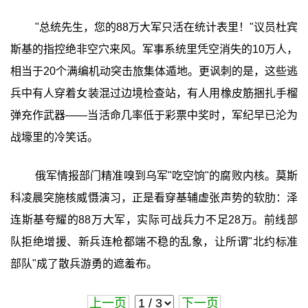
"总统先生，您的88万大军只活在统计表里！"议员杜宾
斯基的指控绝非空穴来风。军事系统里凭空消失的10万人，
相当于20个满编机动突击旅集体遁地。更讽刺的是，这些逃
兵中有人穿着女装混过边境检查站，有人用橡皮筋捆扎手榴
弹充作武器——当活命几率低于彩票中奖时，军纪早已沦为
战壕里的冷笑话。
俄军情报部门精准嗅到乌军"吃空饷"的腐败内核。莫斯
科凌晨突施核威慑演习，正是看穿基辅虚张声势的软肋：泽
连斯基夸耀的88万大军，实际可战兵力不足28万。前线部
队拒绝增援、新兵连枪都端不稳的乱象，让所谓"北约标准
部队"成了散兵游勇的遮羞布。
上一页
下一页