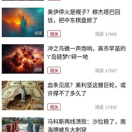
美伊停火是幌子？穆杰塔巴回
信，把中东棋盘掀了
相关
阅读
17605
冲之鸟礁一声炮响，高市早苗的
\"岛链梦\"碎一地
相关
阅读
17587
血条见底？美利坚这艘巨轮，或
许撑不了多久了
相关
阅读
17432
马科斯两线溃败：沙拉稳了，南
海牌被东大刺穿