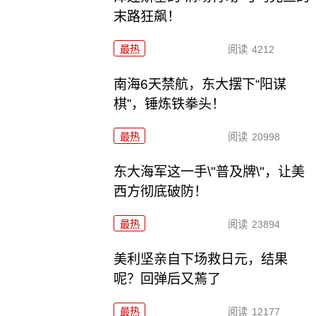
末路狂飙！
最热
阅读
4212
南海6天禁航，东大摆下“阳谋
棋”，锤炼铁拳头！
最热
阅读
20998
东大海军这一手\"普及牌\"，让美
西方彻底破防！
最热
阅读
23894
美利坚亲自下场救日元，结果
呢？回弹后又蔫了
最热
阅读
12177