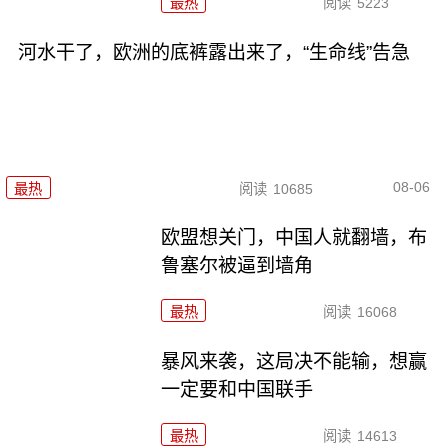
最热
阅读
5223
河水干了，欧洲的底裤露出来了，“生命线”告急
08-06
最热
阅读
10685
欧盟想关门，中国人就翻墙，布
鲁塞尔被逼到墙角
最热
阅读
16068
暴风来袭，这局决不能输，想赢
一定要和中国联手
最热
阅读
14613