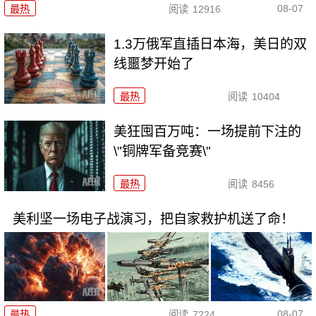
08-07
最热
阅读
12916
1.3万俄军直插日本海，美日的双
线噩梦开始了
最热
阅读
10404
美狂囤百万吨：一场提前下注的
\"铜牌军备竞赛\"
最热
阅读
8456
美利坚一场电子战演习，把自家救护机送了命！
08-07
最热
阅读
7224