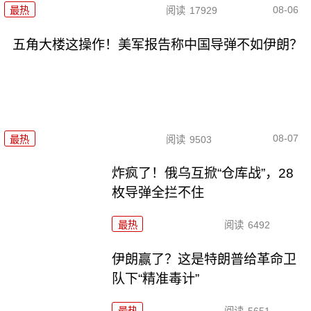
08-06
最热
阅读
17929
五角大楼这操作！美军报告称中国导弹不如伊朗？
08-07
最热
阅读
9503
炸疯了！俄乌互掀“仓库战”，28
枚导弹全拦不住
最热
阅读
6492
伊朗赢了？这是特朗普给革命卫
队下“精准毒计”