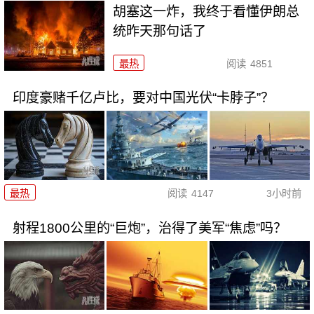
胡塞这一炸，我终于看懂伊朗总
统昨天那句话了
最热
阅读
4851
印度豪赌千亿卢比，要对中国光伏“卡脖子”？
最热
阅读
4147
3小时前
射程1800公里的“巨炮”，治得了美军“焦虑”吗？