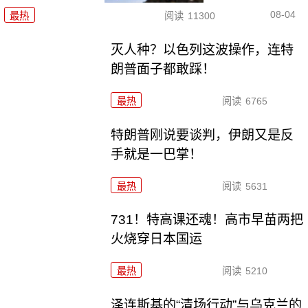
08-04
最热
阅读
11300
灭人种？以色列这波操作，连特
朗普面子都敢踩！
最热
阅读
6765
特朗普刚说要谈判，伊朗又是反
手就是一巴掌！
最热
阅读
5631
731！特高课还魂！高市早苗两把
火烧穿日本国运
最热
阅读
5210
泽连斯基的“清场行动”与乌克兰的