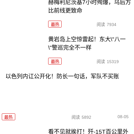
赫梅利尼茨基7小时殉爆，乌后方
比前线更致命
最热
阅读
7934
黄岩岛上空惊雷起！东大\"八一
\"警巡完全不一样
最热
阅读
15319
以色列内讧公开化！防长一句话，军队不买账
08-05
最热
阅读
5892
看不见就挨打！歼-15T百公里外