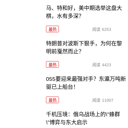
马、特和好，美中期选举这盘大
棋，水有多深？
最热
阅读
6253
特朗普对波斯下狠手，为何在黎
明前戛然而止？
最热
阅读
4423
055要迎来最强对手？东瀛万吨新
驱已上船台！
最热
阅读
11007
千机压境：俄乌战场上的\"蜂群
\"博弈与东大启示