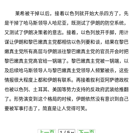
莱希被干掉以后，接着以色列就开始大杀四方了，先
是干掉了哈马斯领导人哈尼亚，既测试了伊朗的防空系统，
又测试了伊朗决策者的意志。接着，以色列放开手脚，用计
谋让伊朗和黎巴嫩真主党都相信以色列要和谈，结果在黎巴
嫩真主党所有高层与伊朗派往黎巴嫩真主党的官员开会时把
黎巴嫩真主党高官给一锅端了。黎巴嫩真主党被一锅端，以
及后续哈马斯领导人与黎巴嫩真主党领导人频繁被杀，这些
情报很大程度上都和伊朗有联系。再接着叙利亚阿萨德政权
也被以色列、土耳其、美国等势力支持的反政府武装给推翻
了。形势演变到这个格局的时候，伊朗依然没有意识到自己
要被军事打击了，简直是让人觉得可笑。
上一页
下一页