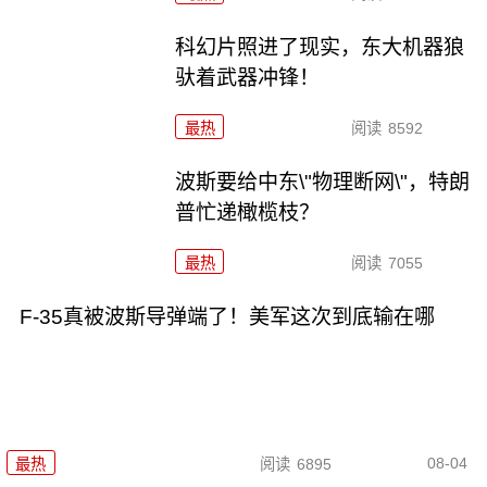
科幻片照进了现实，东大机器狼
驮着武器冲锋！
最热
阅读
8592
波斯要给中东\"物理断网\"，特朗
普忙递橄榄枝？
最热
阅读
7055
F-35真被波斯导弹端了！美军这次到底输在哪
08-04
最热
阅读
6895