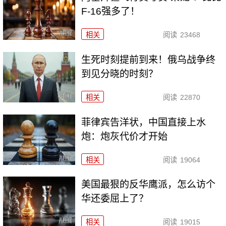
F-16强多了！
相关
阅读
23468
生死时刻提前到来！俄乌战争终
到见分晓的时刻？
相关
阅读
22870
菲律宾告洋状，中国直接上水
炮：炮灰代价才开始
相关
阅读
19064
美国最狠的反华鹰派，怎么访个
华还委屈上了？
相关
阅读
19015