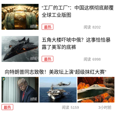
“工厂的工厂”：中国这棋彻底颠覆
全球工业版图
最热
阅读
8202
五角大楼吓唬中俄？这事恰恰暴
露了美军的底裤
最热
阅读
6998
向特朗普同志致敬！美政坛上演“超级抹红大赛”
最热
阅读
5159
3小时前