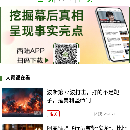
大家都在看
波斯第27波打击，打的不是靶
子，是美利坚命门
相关
阅读
25450
阿塞拜疆飞行员夸赞“枭龙”：比比