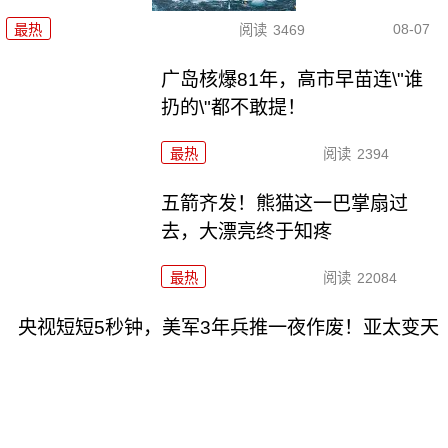
08-07
最热
阅读
3469
广岛核爆81年，高市早苗连\"谁
扔的\"都不敢提！
最热
阅读
2394
五箭齐发！熊猫这一巴掌扇过
去，大漂亮终于知疼
最热
阅读
22084
央视短短5秒钟，美军3年兵推一夜作废！亚太变天