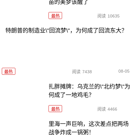
苗的美梦该醒了
最热
阅读
10635
特朗普的制造业\"回流梦\"，为何成了回流东大？
08-05
最热
阅读
7438
扎胖摊牌：乌克兰的\"北约梦\"为
何成了一地鸡毛？
最热
阅读
4466
里海一声巨响，这次差点把两场
战争炸成一锅粥！