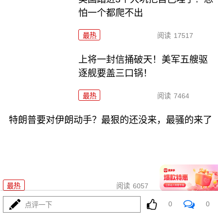
怕一个都爬不出
最热
阅读
17517
上将一封信捅破天！美军五艘驱
逐舰要盖三口锅！
最热
阅读
7464
特朗普要对伊朗动手？最狠的还没来，最骚的来了
08-03
最热
阅读
6057
0
0
点评一下
特朗普这狼来了连演十遍，伊