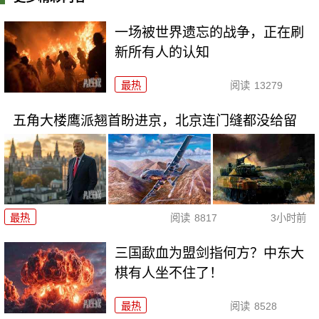
一场被世界遗忘的战争，正在刷
新所有人的认知
最热
阅读
13279
五角大楼鹰派翘首盼进京，北京连门缝都没给留
最热
阅读
8817
3小时前
三国歃血为盟剑指何方？中东大
棋有人坐不住了！
最热
阅读
8528