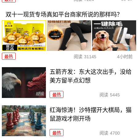
双十一现货专场真如平台商家所说的那样吗？
最热
阅读
31145
4小时前
五箭齐发：东大这次出手，没给
美方留半点幻想
最热
阅读
5445
红海惊涛！沙特摆开大棋局，猫
鼠游戏才刚开场
最热
阅读
4700