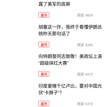
露了美军的底裤
最热
阅读
8839
胡塞这一炸，我终于看懂伊朗总
统昨天那句话了
最热
阅读
6265
向特朗普同志致敬！美政坛上演
“超级抹红大赛”
最热
阅读
6472
印度豪赌千亿卢比，要对中国光
伏“卡脖子”？
最热
阅读
5376