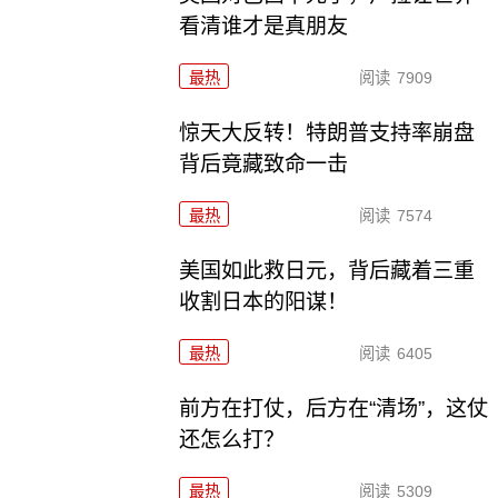
看清谁才是真朋友
最热
阅读
7909
惊天大反转！特朗普支持率崩盘
背后竟藏致命一击
最热
阅读
7574
美国如此救日元，背后藏着三重
收割日本的阳谋！
最热
阅读
6405
前方在打仗，后方在“清场”，这仗
还怎么打？
最热
阅读
5309