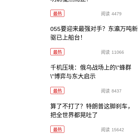
最热
阅读
4479
055要迎来最强对手？东瀛万吨新
驱已上船台！
最热
阅读
11066
千机压境：俄乌战场上的\"蜂群
\"博弈与东大启示
最热
阅读
8437
算了不打了？特朗普这脚刹车，
把全世界都晃吐了
最热
阅读
15642