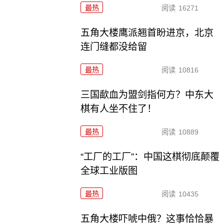
最热
阅读
16271
五角大楼鹰派翘首盼进京，北京
连门缝都没给留
最热
阅读
10816
三国歃血为盟剑指何方？中东大
棋有人坐不住了！
最热
阅读
10889
“工厂的工厂”：中国这棋彻底颠覆
全球工业版图
最热
阅读
10435
五角大楼吓唬中俄？这事恰恰暴