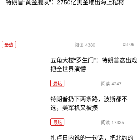
特朗普“黄金舰队”：2750亿美金堆出海上棺材
08-06
最热
阅读
4380
五角大楼“罗生门”：特朗普这出戏
把全世界演懵
最热
阅读
4247
特朗普扔下两条路，波斯都不
选，美军机又被揍
最热
阅读
17335
扎卢日内说的一句话，把北约的