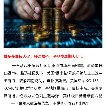
拼多多暑假大促，升温降价，全品类暑期大促 →
一石激起千层浪！国际原油市场应声剧震，油价单日
狂飙7%。路透社镜头下，美国“尼米兹”号航母编队正全速冲
出南海，取消越南访问，直扑波斯湾。美国空军KC-135、
KC-46加油机群也从本土基地倾巢而出，目标中东。美军剑
锋所指，绝非为以色列拦截导弹，其终极目标清晰而冷酷
——一旦霍尔木兹海峡告急，不惜代价夺取控制权！