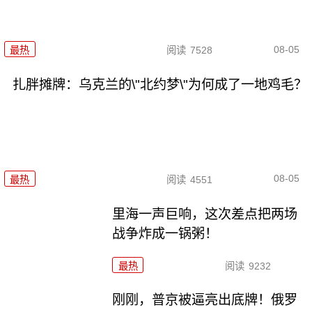
08-05
最热
阅读
7528
扎胖摊牌：乌克兰的\"北约梦\"为何成了一地鸡毛？
08-05
最热
阅读
4551
里海一声巨响，这次差点把两场
战争炸成一锅粥！
最热
阅读
9232
刚刚，普京被逼亮出底牌！俄罗