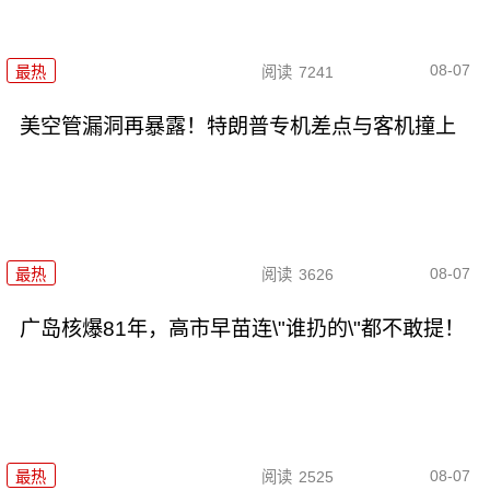
08-07
最热
阅读
7241
美空管漏洞再暴露！特朗普专机差点与客机撞上
08-07
最热
阅读
3626
广岛核爆81年，高市早苗连\"谁扔的\"都不敢提！
08-07
最热
阅读
2525