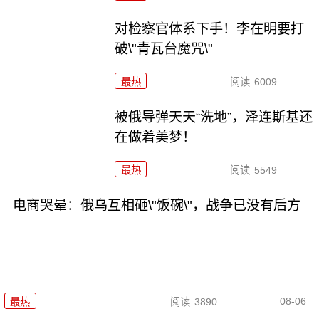
对检察官体系下手！李在明要打
破\"青瓦台魔咒\"
最热
阅读
6009
被俄导弹天天“洗地”，泽连斯基还
在做着美梦！
最热
阅读
5549
电商哭晕：俄乌互相砸\"饭碗\"，战争已没有后方
08-06
最热
阅读
3890