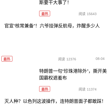
斯要干大事了！
最热
阅读
15643
官宣“核常兼备”！六爷挂弹反航母，炸醒多少人
08-04
最热
阅读
12376
特朗普一句“珍珠港除外”，撕开美
国霸权遮羞布
最热
阅读
11374
灭人种？以色列这波操作，连特朗普面子都敢踩！