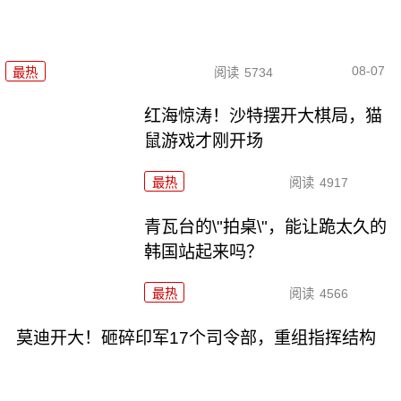
08-07
最热
阅读
5734
红海惊涛！沙特摆开大棋局，猫
鼠游戏才刚开场
最热
阅读
4917
青瓦台的\"拍桌\"，能让跪太久的
韩国站起来吗？
最热
阅读
4566
莫迪开大！砸碎印军17个司令部，重组指挥结构