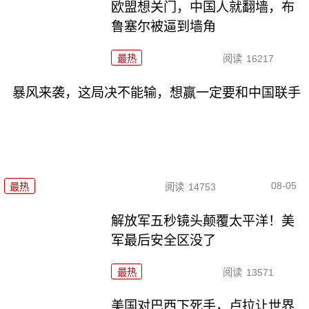
欧盟想关门，中国人就翻墙，布
鲁塞尔被逼到墙角
最热
阅读
16217
暴风来袭，这局决不能输，想赢一定要和中国联手
08-05
最热
阅读
14753
解放军五秒镜头颠覆太平洋！美
军最后安全区没了
最热
阅读
13571
美国对巴西下死手，卢拉让世界