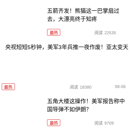
五箭齐发！熊猫这一巴掌扇过
去，大漂亮终于知疼
最热
阅读
22535
央视短短5秒钟，美军3年兵推一夜作废！亚太变天
08-06
最热
阅读
18380
五角大楼这操作！美军报告称中
国导弹不如伊朗？
最热
阅读
9709