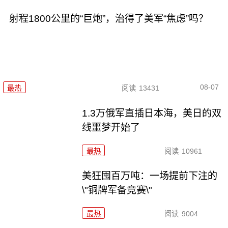
射程1800公里的“巨炮”，治得了美军“焦虑”吗？
08-07
最热
阅读
13431
1.3万俄军直插日本海，美日的双
线噩梦开始了
最热
阅读
10961
美狂囤百万吨：一场提前下注的
\"铜牌军备竞赛\"
最热
阅读
9004