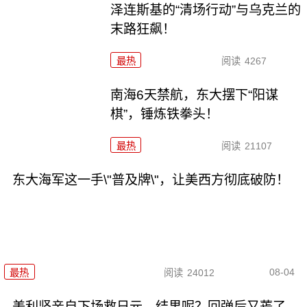
泽连斯基的“清场行动”与乌克兰的
末路狂飙！
最热
阅读
4267
南海6天禁航，东大摆下“阳谋
棋”，锤炼铁拳头！
最热
阅读
21107
东大海军这一手\"普及牌\"，让美西方彻底破防！
08-04
最热
阅读
24012
美利坚亲自下场救日元，结果呢？回弹后又蔫了