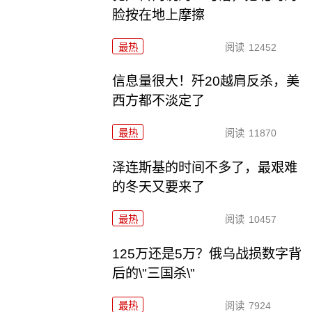
脸按在地上摩擦
最热
阅读
12452
信息量很大！歼20越肩反杀，美
西方都不淡定了
最热
阅读
11870
泽连斯基的时间不多了，最艰难
的冬天又要来了
最热
阅读
10457
125万还是5万？俄乌战损数字背
后的\"三国杀\"
最热
阅读
7924