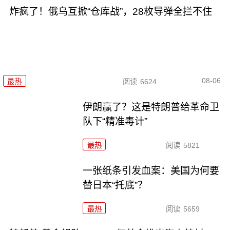
炸疯了！俄乌互掀“仓库战”，28枚导弹全拦不住
08-06
最热
阅读
6624
伊朗赢了？这是特朗普给革命卫
队下“精准毒计”
最热
阅读
5821
一张纸条引发血案：美国为何要
替日本“托底”？
最热
阅读
5659