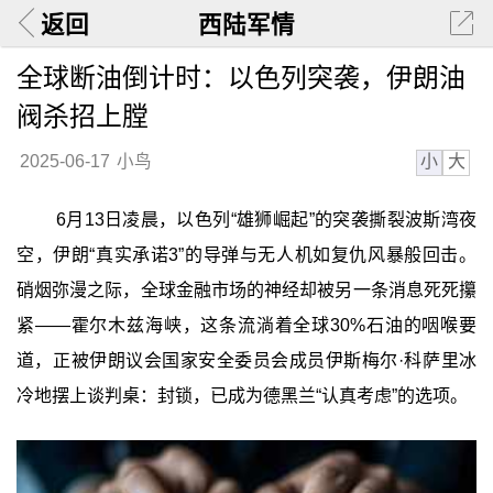
返回
西陆军情
全球断油倒计时：以色列突袭，伊朗油
阀杀招上膛
小
大
2025-06-17
小鸟
6月13日凌晨，以色列“雄狮崛起”的突袭撕裂波斯湾夜
空，伊朗“真实承诺3”的导弹与无人机如复仇风暴般回击。
硝烟弥漫之际，全球金融市场的神经却被另一条消息死死攥
紧——霍尔木兹海峡，这条流淌着全球30%石油的咽喉要
道，正被伊朗议会国家安全委员会成员伊斯梅尔·科萨里冰
冷地摆上谈判桌：封锁，已成为德黑兰“认真考虑”的选项。