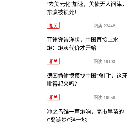
“去美元化”加速，美债无人问津，
东瀛被锁死！
相关
阅读
23448
菲律宾告洋状，中国直接上水
炮：炮灰代价才开始
相关
阅读
19103
德国偷偷摸摸找中国“命门”，这牙
呲得起来吗？
相关
阅读
19058
冲之鸟礁一声炮响，高市早苗的
\"岛链梦\"碎一地