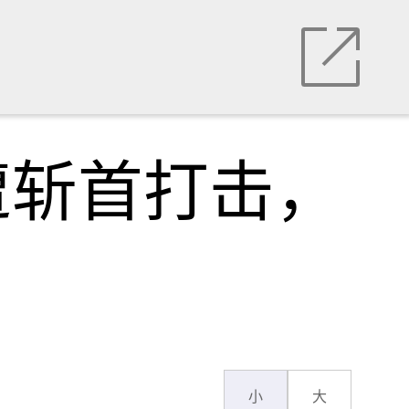
遭斩首打击，
小
大