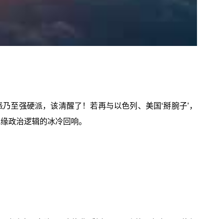
派乃至强硬派，该清醒了！若再与以色列、美国‘掰腕子’，
地缘政治逻辑的冰冷回响。