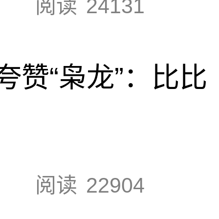
阅读
24131
夸赞“枭龙”：比比
阅读
22904