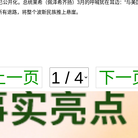
公开化。总统莱希（佩泽希齐扬）3月的呼喊犹在耳边：“与美
所有退路，将整个波斯民族推上悬崖。
上一页
下一