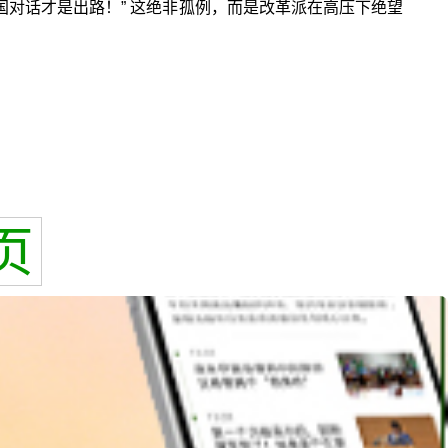
国对话才是出路！” 这绝非孤例，而是改革派在高压下绝望
页