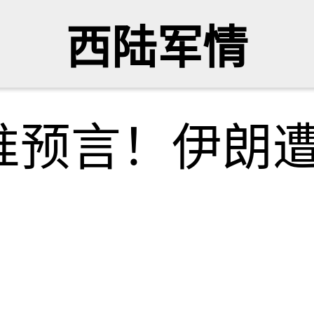
西陆军情
准预言！伊朗