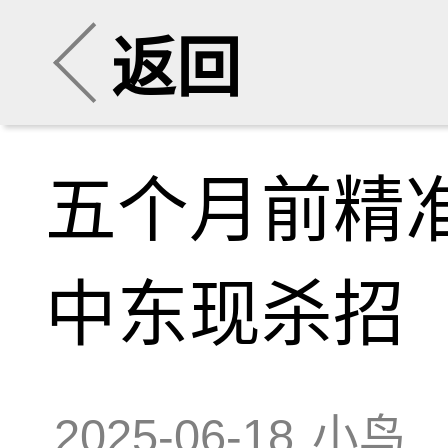
返回
五个月前精
中东现杀招
2025-06-18
小鸟