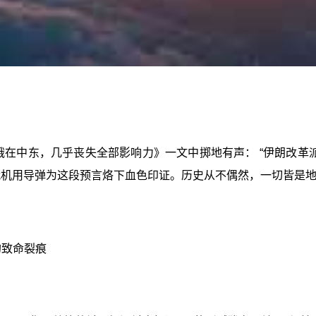
俄在中东，几乎丧失全部影响力》一文中掷地有声： “伊朗改革
列战机用导弹为这段预言烙下血色印证。历史从不偶然，一切皆是
的致命裂痕