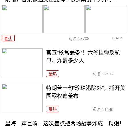
08-04
最热
阅读
15708
官宣“核常兼备”！六爷挂弹反航
母，炸醒多少人
最热
阅读
12492
特朗普一句“珍珠港除外”，撕开美
国霸权遮羞布
最热
阅读
11440
里海一声巨响，这次差点把两场战争炸成一锅粥！