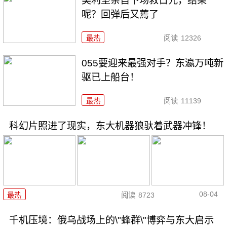
美利坚亲自下场救日元，结果
呢？回弹后又蔫了
最热
阅读
12326
055要迎来最强对手？东瀛万吨新
驱已上船台！
最热
阅读
11139
科幻片照进了现实，东大机器狼驮着武器冲锋！
08-04
最热
阅读
8723
千机压境：俄乌战场上的\"蜂群\"博弈与东大启示