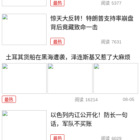
最热
阅读
5377
惊天大反转！特朗普支持率崩盘
背后竟藏致命一击
最热
阅读
7631
土耳其货船在黑海遭袭，泽连斯基又惹了大麻烦
08-05
最热
阅读
16214
以色列内讧公开化！防长一句
话，军队不买账
最热
阅读
6029