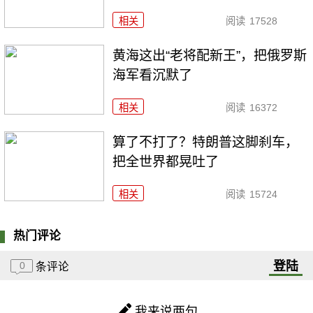
相关
阅读
17528
黄海这出“老将配新王”，把俄罗斯
海军看沉默了
相关
阅读
16372
算了不打了？特朗普这脚刹车，
把全世界都晃吐了
相关
阅读
15724
热门评论
登陆
0
条评论
我来说两句