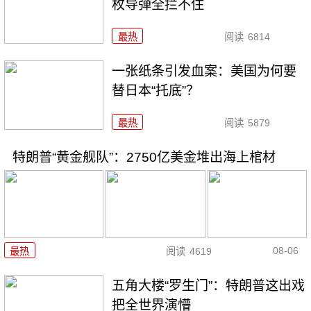
枚导弹全拦不住
最热
阅读
6814
一张纸条引发血案：美国为何要
替日本“托底”？
最热
阅读
5879
特朗普“黄金舰队”：2750亿美金堆出海上棺材
08-06
最热
阅读
4619
五角大楼“罗生门”：特朗普这出戏
把全世界演懵