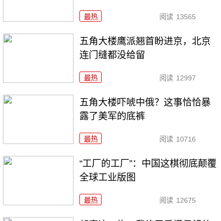
最热
阅读
13565
五角大楼鹰派翘首盼进京，北京
连门缝都没给留
最热
阅读
12997
五角大楼吓唬中俄？这事恰恰暴
露了美军的底裤
最热
阅读
10716
“工厂的工厂”：中国这棋彻底颠覆
全球工业版图
最热
阅读
12675