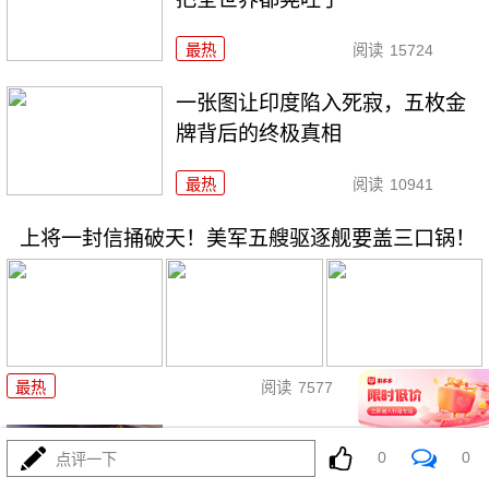
最热
阅读
15724
一张图让印度陷入死寂，五枚金
牌背后的终极真相
最热
阅读
10941
上将一封信捅破天！美军五艘驱逐舰要盖三口锅！
08-03
最热
阅读
7577
特朗普要对伊朗动手？最狠的还
0
0
点评一下
没来，最骚的来了