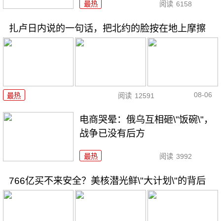
最热
阅读
6158
扎卢日内说的一句话，把北约的脸按在地上摩擦
08-06
最热
阅读
12591
电商哭晕：俄乌互相砸\"饭碗\"，
战争已没有后方
最热
阅读
3992
766亿买不来安全？美核潜光鲜\"大计划\"的背后