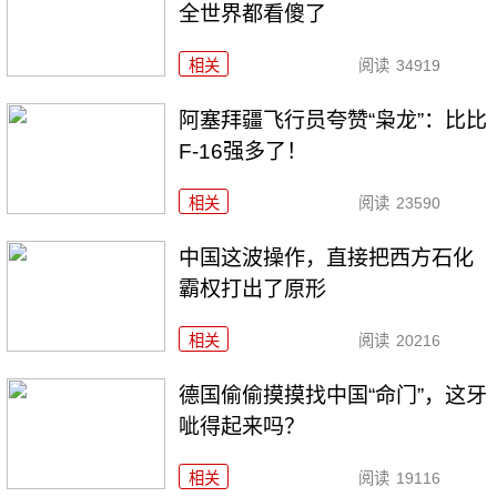
全世界都看傻了
相关
阅读
34919
阿塞拜疆飞行员夸赞“枭龙”：比比
F-16强多了！
相关
阅读
23590
中国这波操作，直接把西方石化
霸权打出了原形
相关
阅读
20216
德国偷偷摸摸找中国“命门”，这牙
呲得起来吗？
相关
阅读
19116