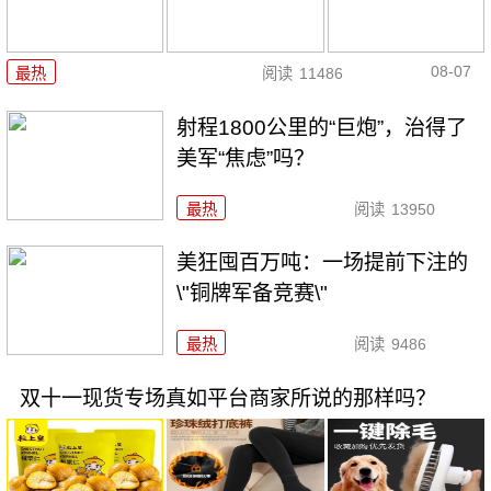
08-07
最热
阅读
11486
射程1800公里的“巨炮”，治得了
美军“焦虑”吗？
最热
阅读
13950
美狂囤百万吨：一场提前下注的
\"铜牌军备竞赛\"
最热
阅读
9486
双十一现货专场真如平台商家所说的那样吗？