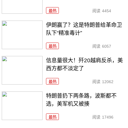
最热
阅读
4454
伊朗赢了？这是特朗普给革命卫
队下“精准毒计”
最热
阅读
6057
信息量很大！歼20越肩反杀，美
西方都不淡定了
最热
阅读
12062
特朗普扔下两条路，波斯都不
选，美军机又被揍
最热
阅读
17496