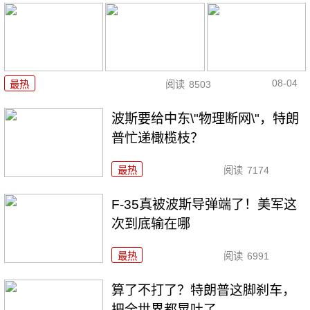
08-04
最热
阅读
8503
波斯要给中东\"物理断网\"，特朗
普忙递橄榄枝？
最热
阅读
7174
F-35真被波斯导弹端了！美军这
次到底输在哪
最热
阅读
6991
算了不打了？特朗普这脚刹车，
把全世界都晃吐了