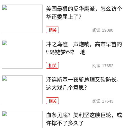
美国最狠的反华鹰派，怎么访个
华还委屈上了？
相关
阅读
19090
冲之鸟礁一声炮响，高市早苗的
\"岛链梦\"碎一地
相关
阅读
17652
泽连斯基一夜斩总理又砍防长，
这大戏几个意思？
相关
阅读
17643
血条见底？美利坚这艘巨轮，或
许撑不了多久了