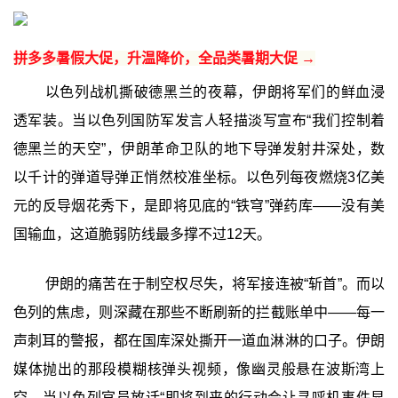
拼多多暑假大促，升温降价，全品类暑期大促 →
以色列战机撕破德黑兰的夜幕，伊朗将军们的鲜血浸
透军装。当以色列国防军发言人轻描淡写宣布“我们控制着
德黑兰的天空”，伊朗革命卫队的地下导弹发射井深处，数
以千计的弹道导弹正悄然校准坐标。以色列每夜燃烧3亿美
元的反导烟花秀下，是即将见底的“铁穹”弹药库——没有美
国输血，这道脆弱防线最多撑不过12天。
伊朗的痛苦在于制空权尽失，将军接连被“斩首”。而以
色列的焦虑，则深藏在那些不断刷新的拦截账单中——每一
声刺耳的警报，都在国库深处撕开一道血淋淋的口子。伊朗
媒体抛出的那段模糊核弹头视频，像幽灵般悬在波斯湾上
空，当以色列官员放话“即将到来的行动会让寻呼机事件显