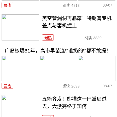
08-07
最热
阅读
4813
美空管漏洞再暴露！特朗普专机
差点与客机撞上
最热
阅读
3880
广岛核爆81年，高市早苗连\"谁扔的\"都不敢提！
08-07
最热
阅读
2699
五箭齐发！熊猫这一巴掌扇过
去，大漂亮终于知疼