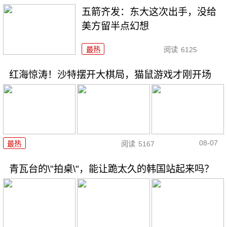
五箭齐发：东大这次出手，没给
美方留半点幻想
最热
阅读
6125
红海惊涛！沙特摆开大棋局，猫鼠游戏才刚开场
08-07
最热
阅读
5167
青瓦台的\"拍桌\"，能让跪太久的韩国站起来吗？