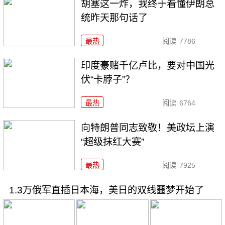
胡塞这一炸，我终于看懂伊朗总
统昨天那句话了
最热
阅读
7786
印度豪赌千亿卢比，要对中国光
伏“卡脖子”？
最热
阅读
6764
向特朗普同志致敬！美政坛上演
“超级抹红大赛”
最热
阅读
7925
1.3万俄军直插日本海，美日的双线噩梦开始了