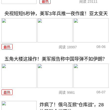
最热
阅读
23111
央视短短5秒钟，美军3年兵推一夜作废！亚太变天
08-06
最热
阅读
18997
五角大楼这操作！美军报告称中国导弹不如伊朗？
08-07
最热
阅读
9981
炸疯了！俄乌互掀“仓库战”，28