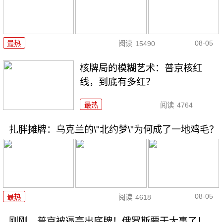
08-05
最热
阅读
15490
核牌局的模糊艺术：普京核红
线，到底有多红？
最热
阅读
4764
扎胖摊牌：乌克兰的\"北约梦\"为何成了一地鸡毛？
08-05
最热
阅读
4618
刚刚，普京被逼亮出底牌！俄罗斯要干大事了！