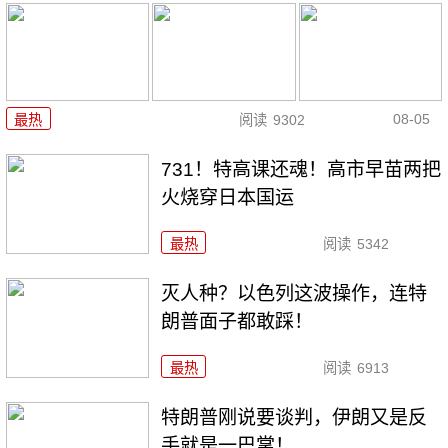
08-05
最热
阅读
9302
731！特高课还魂！高市早苗两把
火烧穿日本国运
最热
阅读
5342
灭人种？以色列这波操作，连特
朗普面子都敢踩！
最热
阅读
6913
特朗普刚说要谈判，伊朗又是反
手就是一巴掌！