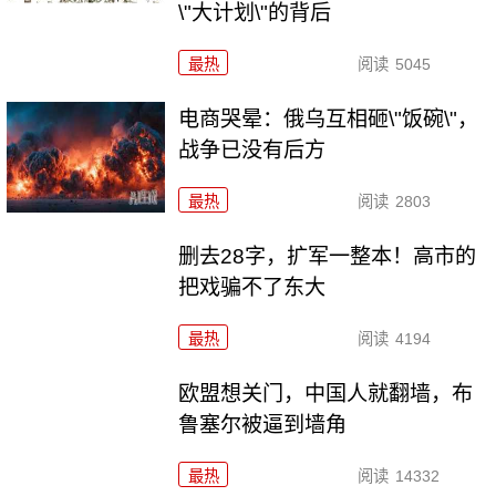
\"大计划\"的背后
最热
阅读
5045
电商哭晕：俄乌互相砸\"饭碗\"，
战争已没有后方
最热
阅读
2803
删去28字，扩军一整本！高市的
把戏骗不了东大
最热
阅读
4194
欧盟想关门，中国人就翻墙，布
鲁塞尔被逼到墙角
最热
阅读
14332