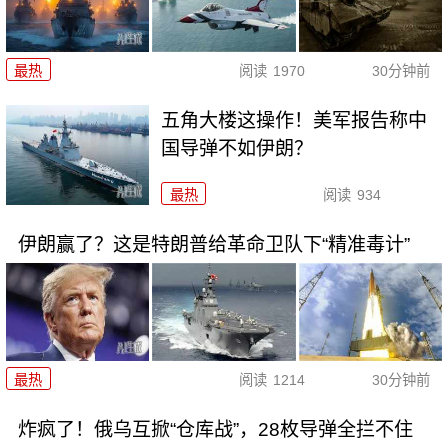
最热
阅读
1970
30分钟前
五角大楼这操作！美军报告称中
国导弹不如伊朗？
最热
阅读
934
伊朗赢了？这是特朗普给革命卫队下“精准毒计”
最热
阅读
1214
30分钟前
炸疯了！俄乌互掀“仓库战”，28枚导弹全拦不住