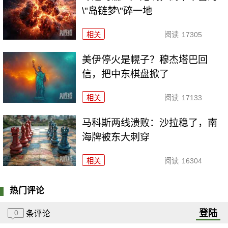
\"岛链梦\"碎一地
相关
阅读
17305
美伊停火是幌子？穆杰塔巴回
信，把中东棋盘掀了
相关
阅读
17133
马科斯两线溃败：沙拉稳了，南
海牌被东大刺穿
相关
阅读
16304
热门评论
登陆
0
条评论