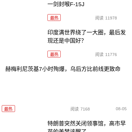
一剑封喉F-15J
最热
阅读
11978
印度满世界绕了一大圈，最后发
现还是中国好？
最热
阅读
11776
赫梅利尼茨基7小时殉爆，乌后方比前线更致命
08-05
最热
阅读
7168
特朗普突然关闭领事馆，高市早
苗的美梦该醒了