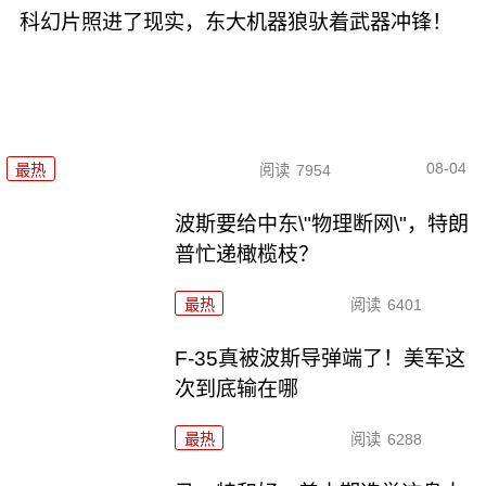
科幻片照进了现实，东大机器狼驮着武器冲锋！
08-04
最热
阅读
7954
波斯要给中东\"物理断网\"，特朗
普忙递橄榄枝？
最热
阅读
6401
F-35真被波斯导弹端了！美军这
次到底输在哪
最热
阅读
6288