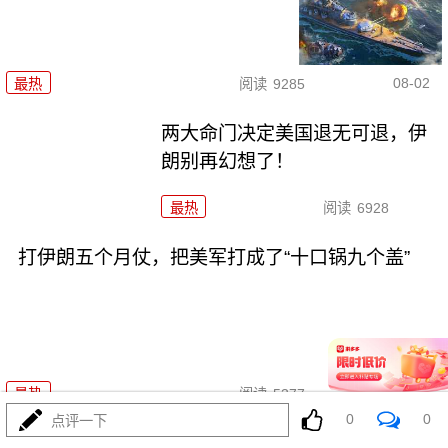
08-02
最热
阅读
9285
两大命门决定美国退无可退，伊
朗别再幻想了！
最热
阅读
6928
打伊朗五个月仗，把美军打成了“十口锅九个盖”
08-02
最热
阅读
5377
0
0
点评一下
特朗普要对伊朗“断气断电”？这豪