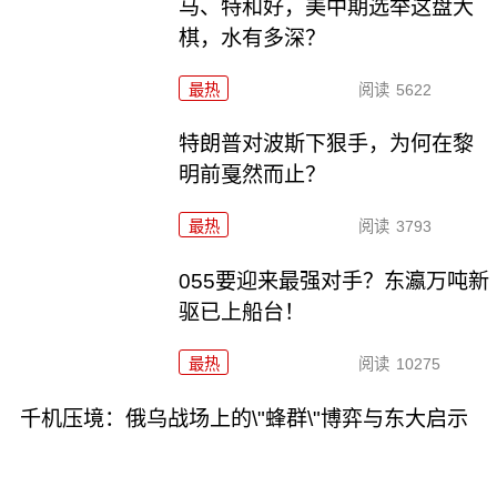
马、特和好，美中期选举这盘大
棋，水有多深？
最热
阅读
5622
特朗普对波斯下狠手，为何在黎
明前戛然而止？
最热
阅读
3793
055要迎来最强对手？东瀛万吨新
驱已上船台！
最热
阅读
10275
千机压境：俄乌战场上的\"蜂群\"博弈与东大启示