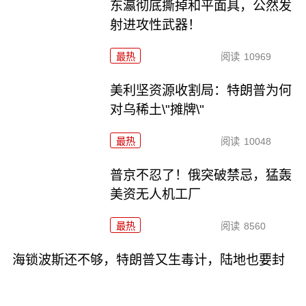
东瀛彻底撕掉和平面具，公然发
射进攻性武器！
最热
阅读
10969
美利坚资源收割局：特朗普为何
对乌稀土\"摊牌\"
最热
阅读
10048
普京不忍了！俄突破禁忌，猛轰
美资无人机工厂
最热
阅读
8560
海锁波斯还不够，特朗普又生毒计，陆地也要封