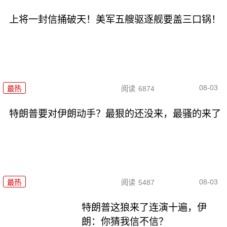
上将一封信捅破天！美军五艘驱逐舰要盖三口锅！
08-03
最热
阅读
6874
特朗普要对伊朗动手？最狠的还没来，最骚的来了
08-03
最热
阅读
5487
特朗普这狼来了连演十遍，伊
朗：你猜我信不信？