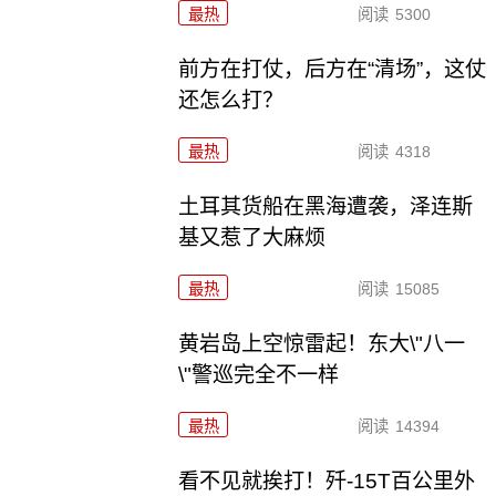
最热
阅读
5300
前方在打仗，后方在“清场”，这仗
还怎么打？
最热
阅读
4318
土耳其货船在黑海遭袭，泽连斯
基又惹了大麻烦
最热
阅读
15085
黄岩岛上空惊雷起！东大\"八一
\"警巡完全不一样
最热
阅读
14394
看不见就挨打！歼-15T百公里外