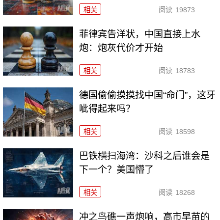
相关
阅读
19873
菲律宾告洋状，中国直接上水
炮：炮灰代价才开始
相关
阅读
18783
德国偷偷摸摸找中国“命门”，这牙
呲得起来吗？
相关
阅读
18598
巴铁横扫海湾：沙科之后谁会是
下一个？美国懵了
相关
阅读
18268
冲之鸟礁一声炮响，高市早苗的