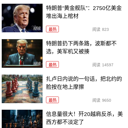
特朗普“黄金舰队”：2750亿美金
堆出海上棺材
最热
阅读
823
特朗普扔下两条路，波斯都不
选，美军机又被揍
最热
阅读
14597
扎卢日内说的一句话，把北约的
脸按在地上摩擦
最热
阅读
9650
信息量很大！歼20越肩反杀，美
西方都不淡定了