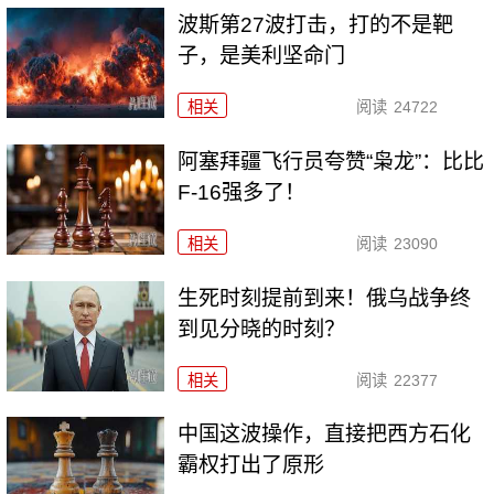
波斯第27波打击，打的不是靶
子，是美利坚命门
相关
阅读
24722
阿塞拜疆飞行员夸赞“枭龙”：比比
F-16强多了！
相关
阅读
23090
生死时刻提前到来！俄乌战争终
到见分晓的时刻？
相关
阅读
22377
中国这波操作，直接把西方石化
霸权打出了原形