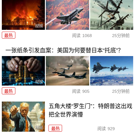
最热
阅读
1068
25分钟前
一张纸条引发血案：美国为何要替日本“托底”？
最热
阅读
905
25分钟前
五角大楼“罗生门”：特朗普这出戏
把全世界演懵
最热
阅读
929