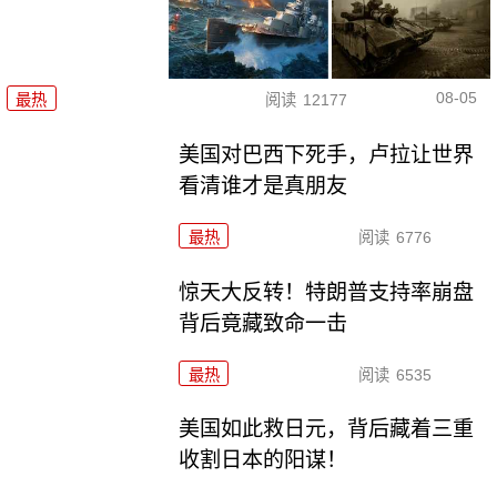
08-05
最热
阅读
12177
美国对巴西下死手，卢拉让世界
看清谁才是真朋友
最热
阅读
6776
惊天大反转！特朗普支持率崩盘
背后竟藏致命一击
最热
阅读
6535
美国如此救日元，背后藏着三重
收割日本的阳谋！