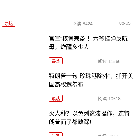
08-05
最热
阅读
8424
官宣“核常兼备”！六爷挂弹反航
母，炸醒多少人
最热
阅读
11566
特朗普一句“珍珠港除外”，撕开美
国霸权遮羞布
最热
阅读
10618
灭人种？以色列这波操作，连特
朗普面子都敢踩！