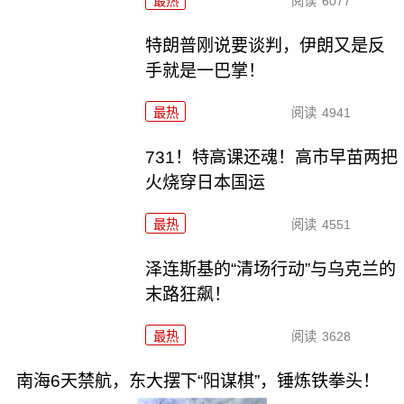
最热
阅读
6077
特朗普刚说要谈判，伊朗又是反
手就是一巴掌！
最热
阅读
4941
731！特高课还魂！高市早苗两把
火烧穿日本国运
最热
阅读
4551
泽连斯基的“清场行动”与乌克兰的
末路狂飙！
最热
阅读
3628
南海6天禁航，东大摆下“阳谋棋”，锤炼铁拳头！