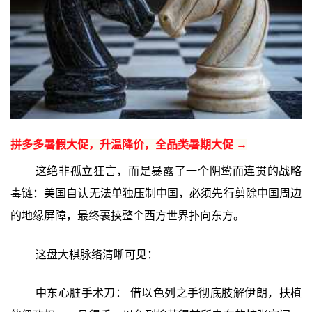
拼多多暑假大促，升温降价，全品类暑期大促 →
这绝非孤立狂言，而是暴露了一个阴鸷而连贯的战略
毒链：美国自认无法单独压制中国，必须先行剪除中国周边
的地缘屏障，最终裹挟整个西方世界扑向东方。
这盘大棋脉络清晰可见：
中东心脏手术刀： 借以色列之手彻底肢解伊朗，扶植