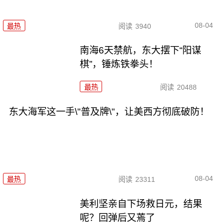
08-04
最热
阅读
3940
南海6天禁航，东大摆下“阳谋
棋”，锤炼铁拳头！
最热
阅读
20488
东大海军这一手\"普及牌\"，让美西方彻底破防！
08-04
最热
阅读
23311
美利坚亲自下场救日元，结果
呢？回弹后又蔫了