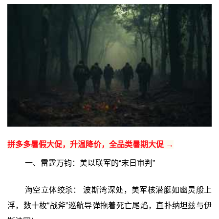
拼多多暑假大促，升温降价，全品类暑期大促 →
一、雷霆万钧：美以联军的“末日审判”
海空立体绞杀： 波斯湾深处，美军核潜艇如幽灵般上
浮，数十枚“战斧”巡航导弹拖着死亡尾焰，直扑纳坦兹与伊