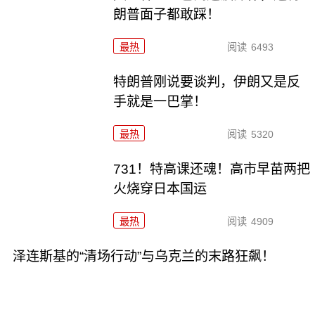
朗普面子都敢踩！
最热
阅读
6493
特朗普刚说要谈判，伊朗又是反
手就是一巴掌！
最热
阅读
5320
731！特高课还魂！高市早苗两把
火烧穿日本国运
最热
阅读
4909
泽连斯基的“清场行动”与乌克兰的末路狂飙！