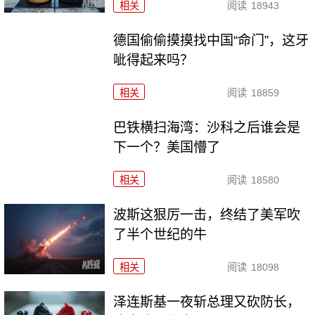
相关
阅读
18943
德国偷偷摸摸找中国“命门”，这牙
呲得起来吗？
相关
阅读
18859
巴铁横扫海湾：沙科之后谁会是
下一个？美国懵了
相关
阅读
18580
波斯这狠厉一击，终结了美军吹
了半个世纪的牛
相关
阅读
18098
泽连斯基一夜斩总理又砍防长，