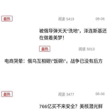
08-06
最热
阅读
5419
被俄导弹天天“洗地”，泽连斯基还
在做着美梦！
最热
阅读
5013
电商哭晕：俄乌互相砸\"饭碗\"，战争已没有后方
08-06
最热
阅读
3477
766亿买不来安全？美核潜光鲜