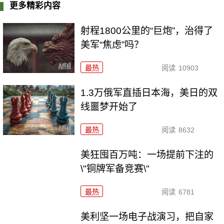
更多精彩内容
射程1800公里的“巨炮”，治得了
美军“焦虑”吗？
最热
阅读
10903
1.3万俄军直插日本海，美日的双
线噩梦开始了
最热
阅读
8632
美狂囤百万吨：一场提前下注的
\"铜牌军备竞赛\"
最热
阅读
6781
美利坚一场电子战演习，把自家