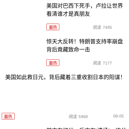
美国对巴西下死手，卢拉让世界
看清谁才是真朋友
最热
阅读
7495
惊天大反转！特朗普支持率崩盘
背后竟藏致命一击
最热
阅读
7177
美国如此救日元，背后藏着三重收割日本的阳谋！
08-05
最热
阅读
5968