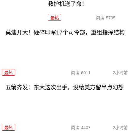
救护机送了命！
最热
阅读
5735
莫迪开大！砸碎印军17个司令部，重组指挥结构
最热
阅读
6011
2小时前
五箭齐发：东大这次出手，没给美方留半点幻想
最热
阅读
4407
2小时前