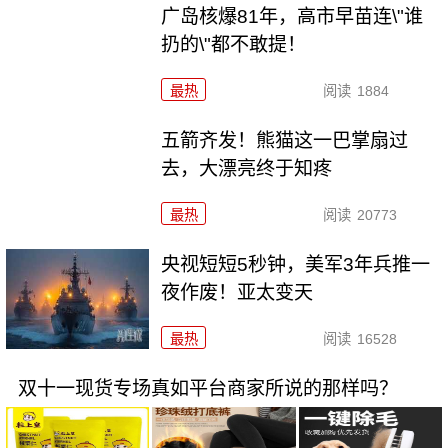
广岛核爆81年，高市早苗连\"谁
扔的\"都不敢提！
最热
阅读
1884
五箭齐发！熊猫这一巴掌扇过
去，大漂亮终于知疼
最热
阅读
20773
央视短短5秒钟，美军3年兵推一
夜作废！亚太变天
最热
阅读
16528
双十一现货专场真如平台商家所说的那样吗？