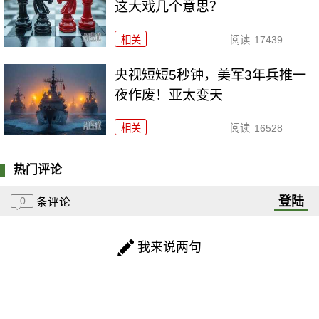
这大戏几个意思？
相关
阅读
17439
央视短短5秒钟，美军3年兵推一
夜作废！亚太变天
相关
阅读
16528
热门评论
登陆
0
条评论
我来说两句