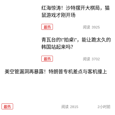
红海惊涛！沙特摆开大棋局，猫
鼠游戏才刚开场
最热
阅读
3925
青瓦台的\"拍桌\"，能让跪太久的
韩国站起来吗？
最热
阅读
3702
美空管漏洞再暴露！特朗普专机差点与客机撞上
最热
阅读
2815
2小时前