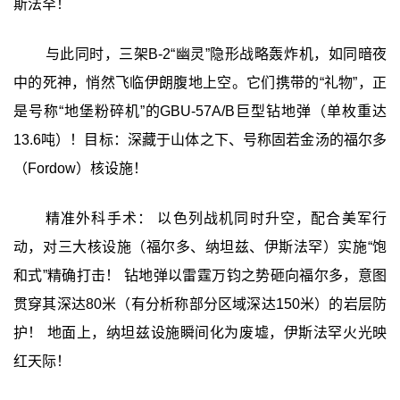
斯法罕！
与此同时，三架B-2“幽灵”隐形战略轰炸机，如同暗夜
中的死神，悄然飞临伊朗腹地上空。它们携带的“礼物”，正
是号称“地堡粉碎机”的GBU-57A/B巨型钻地弹（单枚重达
13.6吨）！目标：深藏于山体之下、号称固若金汤的福尔多
（Fordow）核设施！
精准外科手术： 以色列战机同时升空，配合美军行
动，对三大核设施（福尔多、纳坦兹、伊斯法罕）实施“饱
和式”精确打击！ 钻地弹以雷霆万钧之势砸向福尔多，意图
贯穿其深达80米（有分析称部分区域深达150米）的岩层防
护！ 地面上，纳坦兹设施瞬间化为废墟，伊斯法罕火光映
红天际！