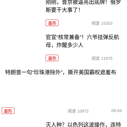
刚刚，普京被逼亮出底牌！俄罗
斯要干大事了！
最热
阅读
15253
官宣“核常兼备”！六爷挂弹反航
母，炸醒多少人
最热
阅读
11975
特朗普一句“珍珠港除外”，撕开美国霸权遮羞布
08-04
最热
阅读
10972
灭人种？以色列这波操作，连特