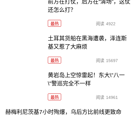
前方在打仗，后方在“清场”，这仗
还怎么打？
最热
阅读
4922
土耳其货船在黑海遭袭，泽连斯
基又惹了大麻烦
最热
阅读
15697
黄岩岛上空惊雷起！东大\"八一
\"警巡完全不一样
最热
阅读
14961
赫梅利尼茨基7小时殉爆，乌后方比前线更致命