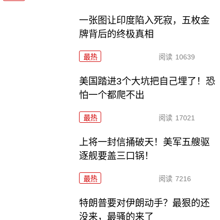
一张图让印度陷入死寂，五枚金
牌背后的终极真相
最热
阅读
10639
美国踏进3个大坑把自己埋了！恐
怕一个都爬不出
最热
阅读
17021
上将一封信捅破天！美军五艘驱
逐舰要盖三口锅！
最热
阅读
7216
特朗普要对伊朗动手？最狠的还
没来，最骚的来了