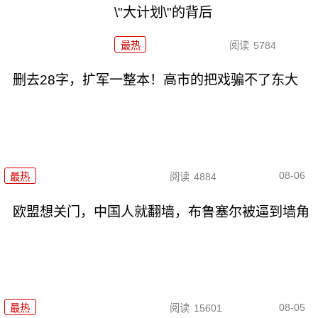
\"大计划\"的背后
最热
阅读
5784
删去28字，扩军一整本！高市的把戏骗不了东大
08-06
最热
阅读
4884
欧盟想关门，中国人就翻墙，布鲁塞尔被逼到墙角
08-05
最热
阅读
15601