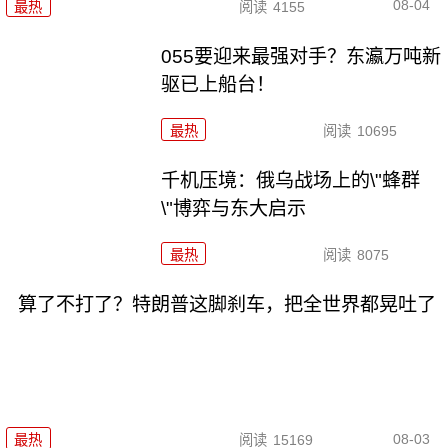
08-04
最热
阅读
4155
055要迎来最强对手？东瀛万吨新
驱已上船台！
最热
阅读
10695
千机压境：俄乌战场上的\"蜂群
\"博弈与东大启示
最热
阅读
8075
算了不打了？特朗普这脚刹车，把全世界都晃吐了
08-03
最热
阅读
15169