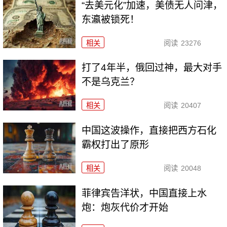
“去美元化”加速，美债无人问津，
东瀛被锁死！
相关
阅读
23276
打了4年半，俄回过神，最大对手
不是乌克兰？
相关
阅读
20407
中国这波操作，直接把西方石化
霸权打出了原形
相关
阅读
20048
菲律宾告洋状，中国直接上水
炮：炮灰代价才开始