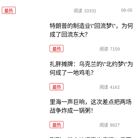
08-05
最热
阅读
10331
特朗普的制造业\"回流梦\"，为何
成了回流东大？
最热
阅读
7159
扎胖摊牌：乌克兰的\"北约梦\"为
何成了一地鸡毛？
最热
阅读
4162
里海一声巨响，这次差点把两场
战争炸成一锅粥！
最热
阅读
8827