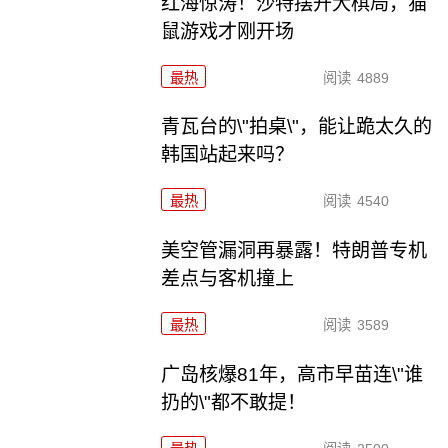
红海惊涛！沙特摆开大棋局，猫
鼠游戏才刚开场
最热
阅读
4889
青瓦台的\"拍桌\"，能让跪太久的
韩国站起来吗？
最热
阅读
4540
美空管漏洞再暴露！特朗普专机
差点与客机撞上
最热
阅读
3589
广岛核爆81年，高市早苗连\"谁
扔的\"都不敢提！