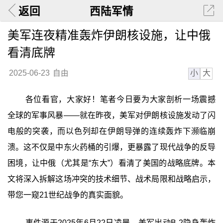
返回
西陆军情
美军连夜精准轰炸伊朗核设施，让中俄
看清底牌
小
大
2025-06-23
自由
各位看官，大家好！笔者今日要为大家剖析一场震撼
全球的军事风暴——就在昨夜，美军对伊朗核设施发动了闪
电般的突袭，而以色列却在伊朗导弹的连续轰炸下濒临崩
溃。这不仅是中东火药桶的引爆，更暴露了现代战争的反导
困境，让中俄（尤其是“东大”）看清了美国的战略底牌。本
文将深入拆解这场冲突的技术细节、战术局限和战略启示，
带您一窥21世纪战争的真实面貌。
事件源于2025年6月22日凌晨，美军出动B-2隐身轰炸