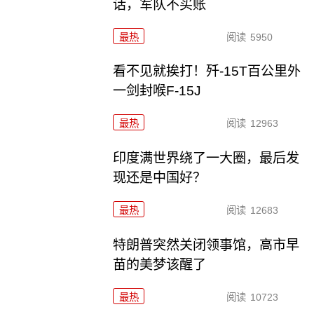
话，军队不买账
最热
阅读
5950
看不见就挨打！歼-15T百公里外
一剑封喉F-15J
最热
阅读
12963
印度满世界绕了一大圈，最后发
现还是中国好？
最热
阅读
12683
特朗普突然关闭领事馆，高市早
苗的美梦该醒了
最热
阅读
10723