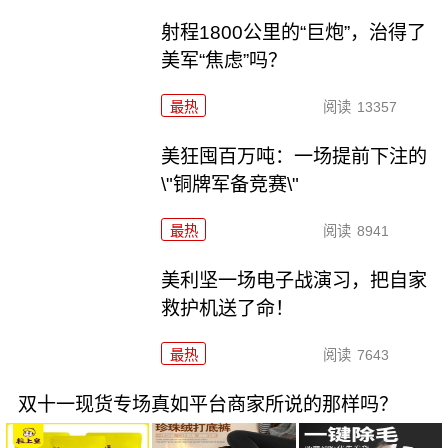
射程1800公里的“巨炮”，治得了
美军“焦虑”吗？
最热
阅读
13357
美狂囤百万吨：一场提前下注的
\"铜牌军备竞赛\"
最热
阅读
8941
美利坚一场电子战演习，把自家
救护机送了命！
最热
阅读
7643
双十一现货专场真如平台商家所说的那样吗？