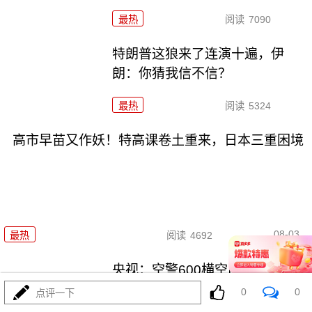
最热
阅读
7090
特朗普这狼来了连演十遍，伊
朗：你猜我信不信？
最热
阅读
5324
高市早苗又作妖！特高课卷土重来，日本三重困境
08-03
最热
阅读
4692
央视：空警600横空出世，美航母
最强王牌失效
0
0
点评一下