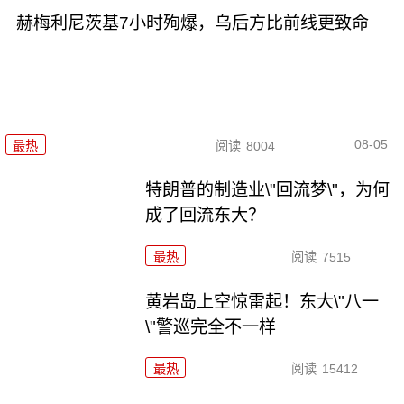
赫梅利尼茨基7小时殉爆，乌后方比前线更致命
08-05
最热
阅读
8004
特朗普的制造业\"回流梦\"，为何
成了回流东大？
最热
阅读
7515
黄岩岛上空惊雷起！东大\"八一
\"警巡完全不一样
最热
阅读
15412