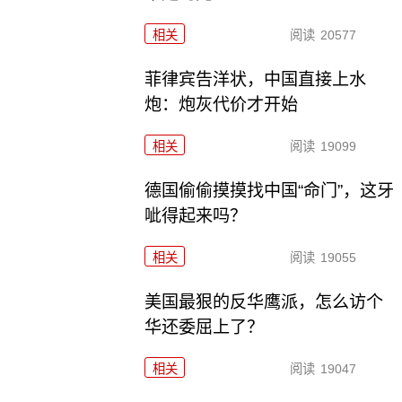
相关
阅读
20577
菲律宾告洋状，中国直接上水
炮：炮灰代价才开始
相关
阅读
19099
德国偷偷摸摸找中国“命门”，这牙
呲得起来吗？
相关
阅读
19055
美国最狠的反华鹰派，怎么访个
华还委屈上了？
相关
阅读
19047