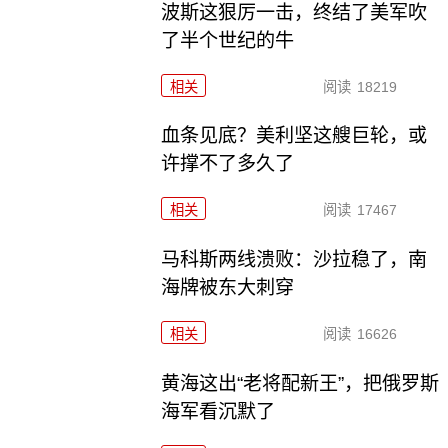
波斯这狠厉一击，终结了美军吹
了半个世纪的牛
相关
阅读
18219
血条见底？美利坚这艘巨轮，或
许撑不了多久了
相关
阅读
17467
马科斯两线溃败：沙拉稳了，南
海牌被东大刺穿
相关
阅读
16626
黄海这出“老将配新王”，把俄罗斯
海军看沉默了