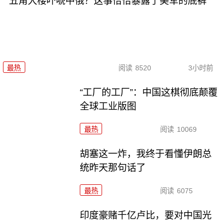
五角大楼吓唬中俄？这事恰恰暴露了美军的底裤
最热
阅读
8520
3小时前
“工厂的工厂”：中国这棋彻底颠覆
全球工业版图
最热
阅读
10069
胡塞这一炸，我终于看懂伊朗总
统昨天那句话了
最热
阅读
6075
印度豪赌千亿卢比，要对中国光