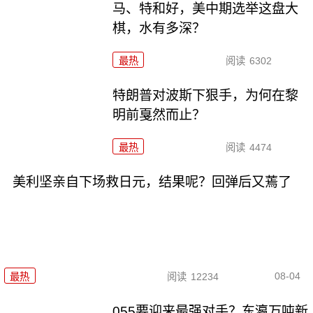
马、特和好，美中期选举这盘大
棋，水有多深？
最热
阅读
6302
特朗普对波斯下狠手，为何在黎
明前戛然而止？
最热
阅读
4474
美利坚亲自下场救日元，结果呢？回弹后又蔫了
08-04
最热
阅读
12234
055要迎来最强对手？东瀛万吨新