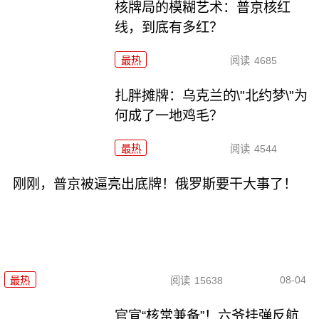
核牌局的模糊艺术：普京核红
线，到底有多红？
最热
阅读
4685
扎胖摊牌：乌克兰的\"北约梦\"为
何成了一地鸡毛？
最热
阅读
4544
刚刚，普京被逼亮出底牌！俄罗斯要干大事了！
08-04
最热
阅读
15638
官宣“核常兼备”！六爷挂弹反航