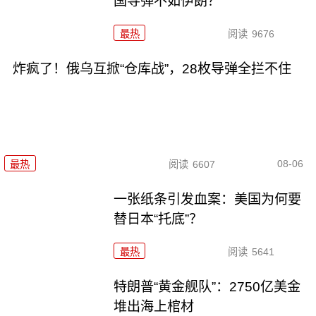
国导弹不如伊朗？
最热
阅读
9676
炸疯了！俄乌互掀“仓库战”，28枚导弹全拦不住
08-06
最热
阅读
6607
一张纸条引发血案：美国为何要
替日本“托底”？
最热
阅读
5641
特朗普“黄金舰队”：2750亿美金
堆出海上棺材