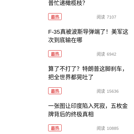
普忙递橄榄枝？
最热
阅读
7107
F-35真被波斯导弹端了！美军这
次到底输在哪
最热
阅读
6942
算了不打了？特朗普这脚刹车，
把全世界都晃吐了
最热
阅读
15636
一张图让印度陷入死寂，五枚金
牌背后的终极真相
最热
阅读
10885