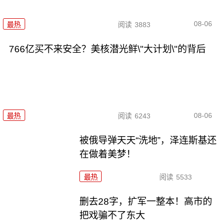
08-06
最热
阅读
3883
766亿买不来安全？美核潜光鲜\"大计划\"的背后
08-06
最热
阅读
6243
被俄导弹天天“洗地”，泽连斯基还
在做着美梦！
最热
阅读
5533
删去28字，扩军一整本！高市的
把戏骗不了东大