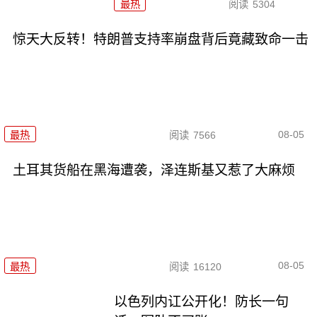
最热
阅读
5304
惊天大反转！特朗普支持率崩盘背后竟藏致命一击
08-05
最热
阅读
7566
土耳其货船在黑海遭袭，泽连斯基又惹了大麻烦
08-05
最热
阅读
16120
以色列内讧公开化！防长一句