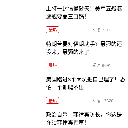
上将一封信捅破天！美军五艘驱
逐舰要盖三口锅！
最热
阅读
7516
特朗普要对伊朗动手？最狠的还
没来，最骚的来了
最热
阅读
6091
美国踏进3个大坑把自己埋了！恐
怕一个都爬不出
最热
阅读
17628
政治自杀！菲律宾防长，你这是
在给菲律宾掘墓！