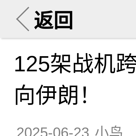
返回
125架战机
向伊朗！
2025-06-23
小鸟