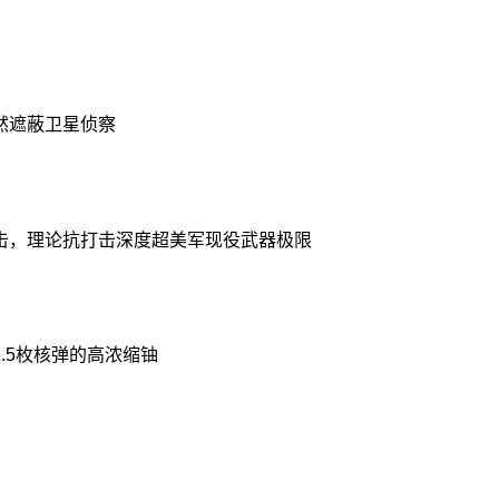
：
然遮蔽卫星侦察
击，理论抗打击深度超美军现役武器极限
.5枚核弹的高浓缩铀