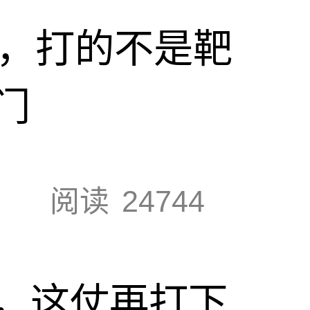
击，打的不是靶
门
阅读
24744
，这仗再打下