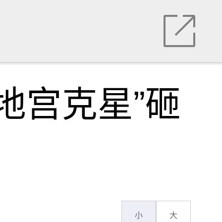
地宫克星”砸
小
大