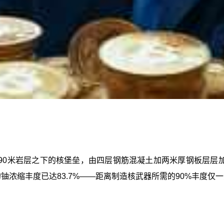
90米岩层之下的核堡垒，由四层钢筋混凝土加两米厚钢板层层
铀浓缩丰度已达83.7%——距离制造核武器所需的90%丰度仅