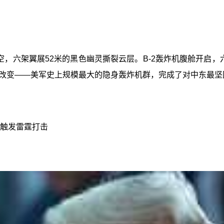
上空，六架翼展52米的黑色幽灵撕裂云层。B-2轰炸机腹舱开启，六
改变——美军史上规模最大的隐身轰炸机群，完成了对中东最坚固
线触发雷霆打击