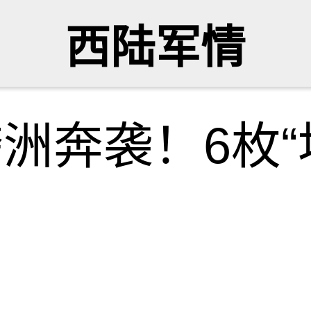
西陆军情
跨洲奔袭！6枚“