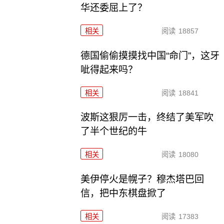
华还委屈上了？
相关
阅读
18857
德国偷偷摸摸找中国“命门”，这牙
呲得起来吗？
相关
阅读
18841
波斯这狠厉一击，终结了美军吹
了半个世纪的牛
相关
阅读
18080
美伊停火是幌子？穆杰塔巴回
信，把中东棋盘掀了
相关
阅读
17383