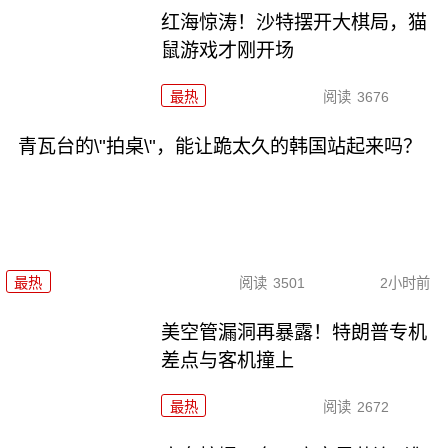
红海惊涛！沙特摆开大棋局，猫
鼠游戏才刚开场
最热
阅读
3676
青瓦台的\"拍桌\"，能让跪太久的韩国站起来吗？
最热
阅读
3501
2小时前
美空管漏洞再暴露！特朗普专机
差点与客机撞上
最热
阅读
2672