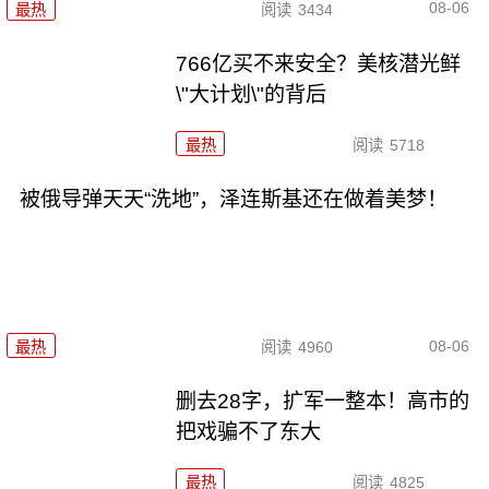
08-06
最热
阅读
3434
766亿买不来安全？美核潜光鲜
\"大计划\"的背后
最热
阅读
5718
被俄导弹天天“洗地”，泽连斯基还在做着美梦！
08-06
最热
阅读
4960
删去28字，扩军一整本！高市的
把戏骗不了东大
最热
阅读
4825