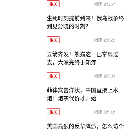
相关
阅读
23267
生死时刻提前到来！俄乌战争终
到见分晓的时刻？
相关
阅读
22622
五箭齐发！熊猫这一巴掌扇过
去，大漂亮终于知疼
相关
阅读
20533
菲律宾告洋状，中国直接上水
炮：炮灰代价才开始
相关
阅读
18918
美国最狠的反华鹰派，怎么访个