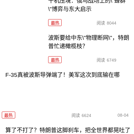
千机压境：俄乌战场上的\"蜂群
\"博弈与东大启示
最热
阅读
8044
波斯要给中东\"物理断网\"，特朗
普忙递橄榄枝？
最热
阅读
6749
F-35真被波斯导弹端了！美军这次到底输在哪
08-04
最热
阅读
6624
算了不打了？特朗普这脚刹车，把全世界都晃吐了