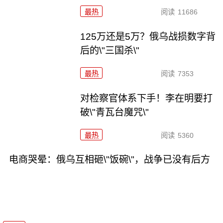
最热
阅读
11686
125万还是5万？俄乌战损数字背
后的\"三国杀\"
最热
阅读
7353
对检察官体系下手！李在明要打
破\"青瓦台魔咒\"
最热
阅读
5360
电商哭晕：俄乌互相砸\"饭碗\"，战争已没有后方