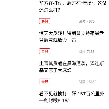
前方在打仗，后方在“清场”，这仗
还怎么打？
最热
阅读
4870
惊天大反转！特朗普支持率崩盘
背后竟藏致命一击
最热
阅读
7136
土耳其货船在黑海遭袭，泽连斯
基又惹了大麻烦
最热
阅读
15652
看不见就挨打！歼-15T百公里外
一剑封喉F-15J