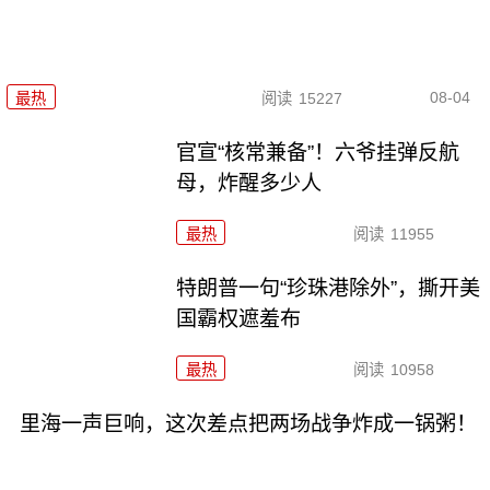
08-04
最热
阅读
15227
官宣“核常兼备”！六爷挂弹反航
母，炸醒多少人
最热
阅读
11955
特朗普一句“珍珠港除外”，撕开美
国霸权遮羞布
最热
阅读
10958
里海一声巨响，这次差点把两场战争炸成一锅粥！