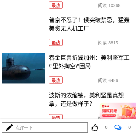
最热
阅读
10368
普京不忍了！俄突破禁忌，猛轰
美资无人机工厂
最热
阅读
8815
吞金巨兽折翼加州：美利坚军工
\"里外掏空\"困局
最热
阅读
6486
波斯的浓缩铀，美利坚是真想
拿，还是做样子？
最热
阅读
4430
0
0
点评一下
东瀛彻底撕掉和平面具，公然发