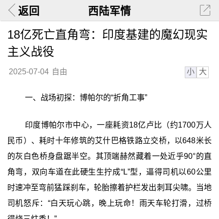
返回
西陆军情
18亿死亡直角弯：印度基建的魔幻现实
主义战役
小
大
2025-07-04
自由
一、战场初探：博帕尔的“折角工事”
印度博帕尔市中心，一座耗资18亿卢比（约1700万人
民币）、耗时十年修筑的艾什巴格铁路立交桥，以648米长
的灰白色桥身盘踞半空。其顶端赫然藏着一处近乎90°的直
角弯，双向车道在此硬生生拧成“L”型，逼得司机以60公里
时速冲至弯前猛踩刹车，轮胎擦着护栏发出刺耳尖啸。当地
司机怒斥：“白天玩心跳，晚上玩命！雨天车轮打滑，过桥
得烧三炷香！”