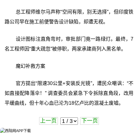
总工程师维尔马声称“空间有限，别无选择”，但印度铁
路公司早在施工前便警告设计缺陷，却遭无视。
设计图标注直角弯时，审批部门竟一路绿灯。最终，7
名工程师因“重大疏忽”被停职，两家承建商列入黑名单。
魔幻补救方案
官方提出“限速30公里+安装反光镜”，遭民众嘲讽：“不
如直接配降落伞！” 调查委员会紧急下令拆除直角段，改用
平缓曲线，但十年心血已沦为18亿卢比的混凝土废墟。
上一页
下一页