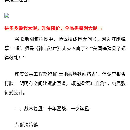
拼多多暑假大促，升温降价，全品类暑期大促 →
谷歌地图俯拍图中，桥体扭成巨大问号，网友狂刷弹
幕：“设计师是《神庙逃亡》走火入魔了？”“美国基建见了都
得敬礼！”
印度公共工程部辩解“土地被地铁站挤占”，但调查报告
打脸： 明明有空间建螺旋匝道，却选择“死亡直角” ，纯属敷
衍式设计。
二、战术复盘：十年鏖战，一夕崩盘
荒诞决策链