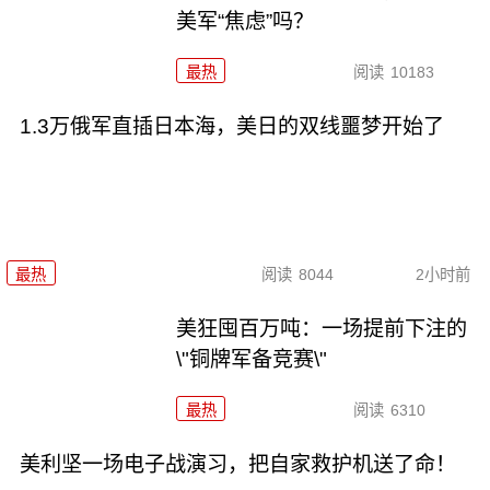
美军“焦虑”吗？
最热
阅读
10183
1.3万俄军直插日本海，美日的双线噩梦开始了
最热
阅读
8044
2小时前
美狂囤百万吨：一场提前下注的
\"铜牌军备竞赛\"
最热
阅读
6310
美利坚一场电子战演习，把自家救护机送了命！