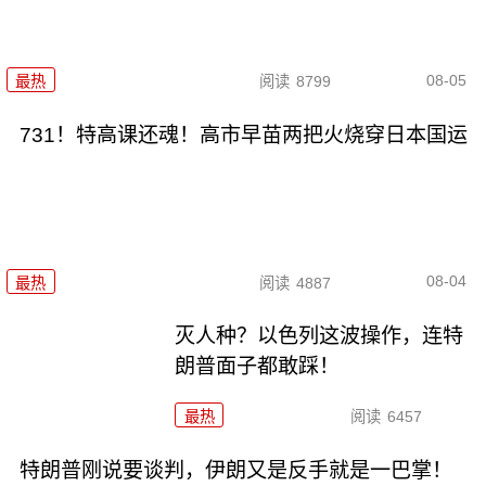
08-05
最热
阅读
8799
731！特高课还魂！高市早苗两把火烧穿日本国运
08-04
最热
阅读
4887
灭人种？以色列这波操作，连特
朗普面子都敢踩！
最热
阅读
6457
特朗普刚说要谈判，伊朗又是反手就是一巴掌！