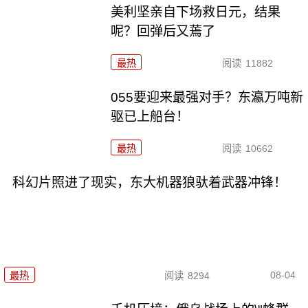
美利坚亲自下场救日元，结果
呢？回弹后又蔫了
最热
阅读
11882
055要迎来最强对手？东瀛万吨新
驱已上船台！
最热
阅读
10662
科幻片照进了现实，东大机器狼驮着武器冲锋！
08-04
最热
阅读
8294