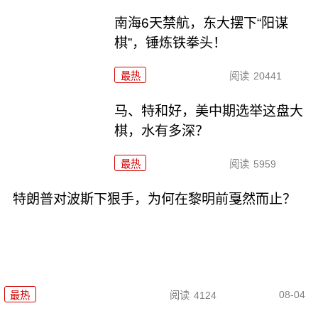
南海6天禁航，东大摆下“阳谋
棋”，锤炼铁拳头！
最热
阅读
20441
马、特和好，美中期选举这盘大
棋，水有多深？
最热
阅读
5959
特朗普对波斯下狠手，为何在黎明前戛然而止？
08-04
最热
阅读
4124