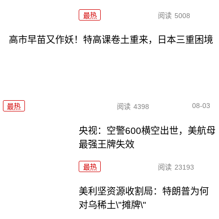
最热
阅读
5008
高市早苗又作妖！特高课卷土重来，日本三重困境
08-03
最热
阅读
4398
央视：空警600横空出世，美航母
最强王牌失效
最热
阅读
23193
美利坚资源收割局：特朗普为何
对乌稀土\"摊牌\"