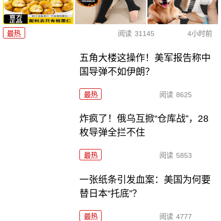
最热
阅读
31145
4小时前
五角大楼这操作！美军报告称中
国导弹不如伊朗？
最热
阅读
8625
炸疯了！俄乌互掀“仓库战”，28
枚导弹全拦不住
最热
阅读
5853
一张纸条引发血案：美国为何要
替日本“托底”？
最热
阅读
4777