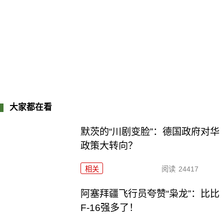
大家都在看
默茨的“川剧变脸”：德国政府对华
政策大转向？
相关
阅读
24417
阿塞拜疆飞行员夸赞“枭龙”：比比
F-16强多了！