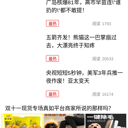
广岛核爆81年，高市早苗连\"谁
扔的\"都不敢提！
最热
阅读
1783
五箭齐发！熊猫这一巴掌扇过
去，大漂亮终于知疼
最热
阅读
20533
央视短短5秒钟，美军3年兵推一
夜作废！亚太变天
最热
阅读
16174
双十一现货专场真如平台商家所说的那样吗？