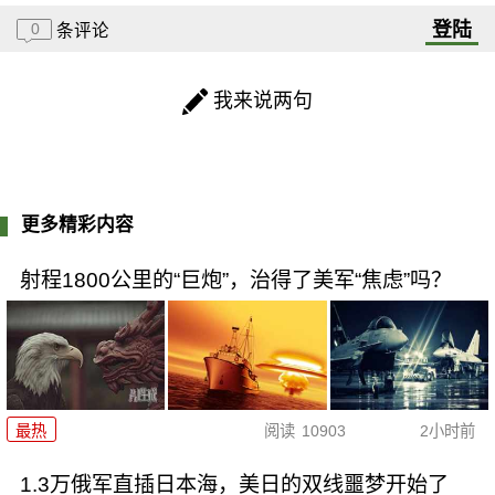
登陆
0
条评论
我来说两句
更多精彩内容
射程1800公里的“巨炮”，治得了美军“焦虑”吗？
最热
阅读
10903
2小时前
1.3万俄军直插日本海，美日的双线噩梦开始了