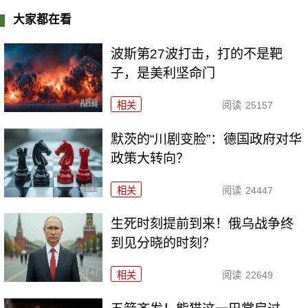
大家都在看
波斯第27波打击，打的不是靶
子，是美利坚命门
相关
阅读
25157
默茨的“川剧变脸”：德国政府对华
政策大转向？
相关
阅读
24447
生死时刻提前到来！俄乌战争终
到见分晓的时刻？
相关
阅读
22649