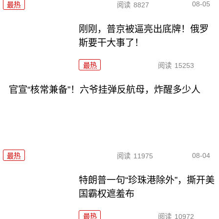
08-05
最热
阅读
8827
刚刚，普京被逼亮出底牌！俄罗
斯要干大事了！
最热
阅读
15253
官宣“核常兼备”！六爷挂弹反航母，炸醒多少人
08-04
最热
阅读
11975
特朗普一句“珍珠港除外”，撕开美
国霸权遮羞布
最热
阅读
10972