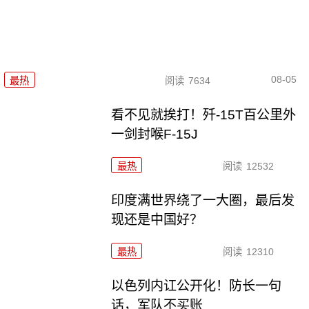
08-05
最热
阅读
7634
看不见就挨打！歼-15T百公里外
一剑封喉F-15J
最热
阅读
12532
印度满世界绕了一大圈，最后发
现还是中国好？
最热
阅读
12310
以色列内讧公开化！防长一句
话，军队不买账