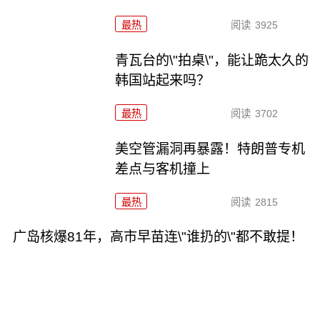
最热
阅读
3925
青瓦台的\"拍桌\"，能让跪太久的
韩国站起来吗？
最热
阅读
3702
美空管漏洞再暴露！特朗普专机
差点与客机撞上
最热
阅读
2815
广岛核爆81年，高市早苗连\"谁扔的\"都不敢提！