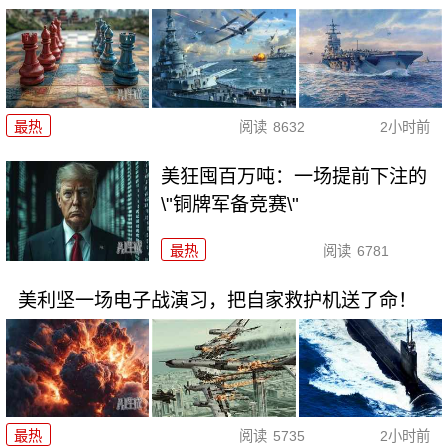
最热
阅读
8632
2小时前
美狂囤百万吨：一场提前下注的
\"铜牌军备竞赛\"
最热
阅读
6781
美利坚一场电子战演习，把自家救护机送了命！
最热
阅读
5735
2小时前