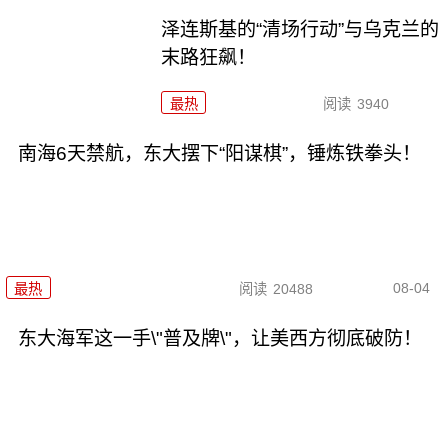
泽连斯基的“清场行动”与乌克兰的
末路狂飙！
最热
阅读
3940
南海6天禁航，东大摆下“阳谋棋”，锤炼铁拳头！
08-04
最热
阅读
20488
东大海军这一手\"普及牌\"，让美西方彻底破防！