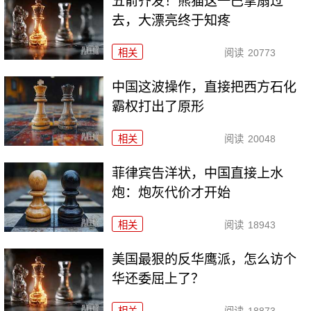
五箭齐发！熊猫这一巴掌扇过
去，大漂亮终于知疼
相关
阅读
20773
中国这波操作，直接把西方石化
霸权打出了原形
相关
阅读
20048
菲律宾告洋状，中国直接上水
炮：炮灰代价才开始
相关
阅读
18943
美国最狠的反华鹰派，怎么访个
华还委屈上了？
相关
阅读
18873