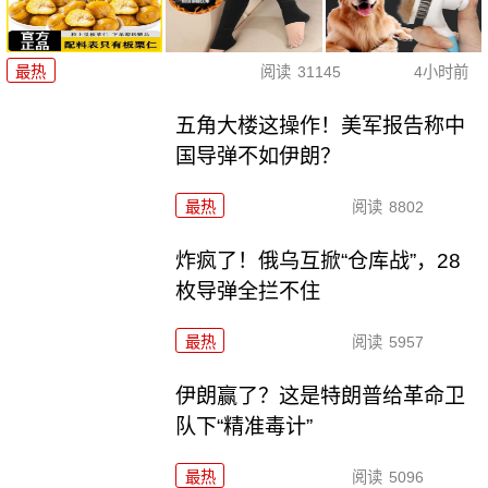
最热
阅读
31145
4小时前
五角大楼这操作！美军报告称中
国导弹不如伊朗？
最热
阅读
8802
炸疯了！俄乌互掀“仓库战”，28
枚导弹全拦不住
最热
阅读
5957
伊朗赢了？这是特朗普给革命卫
队下“精准毒计”
最热
阅读
5096