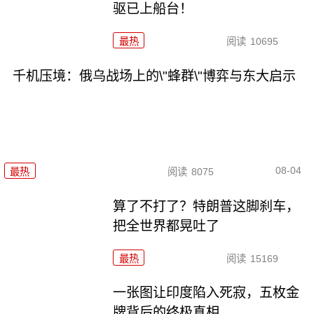
驱已上船台！
最热
阅读
10695
千机压境：俄乌战场上的\"蜂群\"博弈与东大启示
08-04
最热
阅读
8075
算了不打了？特朗普这脚刹车，
把全世界都晃吐了
最热
阅读
15169
一张图让印度陷入死寂，五枚金
牌背后的终极真相