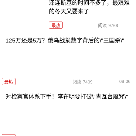
泽连斯基的时间不多了，最艰难
的冬天又要来了
最热
阅读
9768
125万还是5万？俄乌战损数字背后的\"三国杀\"
08-06
最热
阅读
7409
对检察官体系下手！李在明要打破\"青瓦台魔咒\"