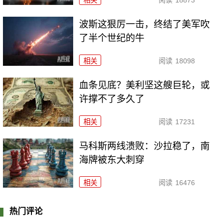
波斯这狠厉一击，终结了美军吹
了半个世纪的牛
相关
阅读
18098
血条见底？美利坚这艘巨轮，或
许撑不了多久了
相关
阅读
17231
马科斯两线溃败：沙拉稳了，南
海牌被东大刺穿
相关
阅读
16476
热门评论