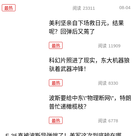
08-04
最热
阅读
23311
美利坚亲自下场救日元，结果
呢？回弹后又蔫了
最热
阅读
11909
科幻片照进了现实，东大机器狼
驮着武器冲锋！
最热
阅读
8330
波斯要给中东\"物理断网\"，特朗
普忙递橄榄枝？
最热
阅读
6778
F-35真被波斯导弹端了！美军这次到底输在哪