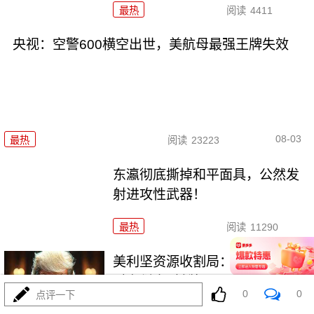
最热
阅读
4411
央视：空警600横空出世，美航母最强王牌失效
08-03
最热
阅读
23223
东瀛彻底撕掉和平面具，公然发
射进攻性武器！
最热
阅读
11290
美利坚资源收割局：特朗普为何
对乌稀土\"摊牌\"
0
0
点评一下
最热
阅读
10381