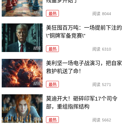
线噩梦开始了
最热
阅读
8044
美狂囤百万吨：一场提前下注的
\"铜牌军备竞赛\"
最热
阅读
6310
美利坚一场电子战演习，把自家
救护机送了命！
最热
阅读
5271
莫迪开大！砸碎印军17个司令
部，重组指挥结构
最热
阅读
5662