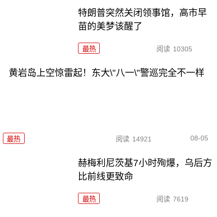
特朗普突然关闭领事馆，高市早
苗的美梦该醒了
最热
阅读
10305
黄岩岛上空惊雷起！东大\"八一\"警巡完全不一样
08-05
最热
阅读
14921
赫梅利尼茨基7小时殉爆，乌后方
比前线更致命
最热
阅读
7619