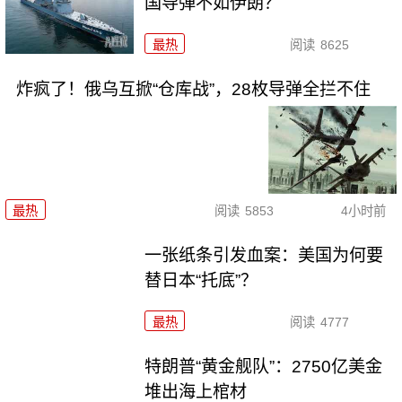
国导弹不如伊朗？
最热
阅读
8625
炸疯了！俄乌互掀“仓库战”，28枚导弹全拦不住
最热
阅读
5853
4小时前
一张纸条引发血案：美国为何要
替日本“托底”？
最热
阅读
4777
特朗普“黄金舰队”：2750亿美金
堆出海上棺材