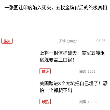
一张图让印度陷入死寂，五枚金牌背后的终极真相
08-03
最热
阅读
10627
上将一封信捅破天！美军五艘驱
逐舰要盖三口锅！
最热
阅读
7206
美国踏进3个大坑把自己埋了！恐
怕一个都爬不出
最热
阅读
16993