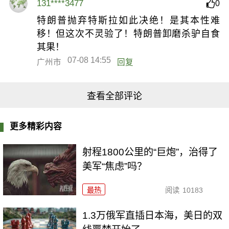
131****3477
0
特朗普抛弃特斯拉如此决绝！是其本性难
移！但这次不灵验了！特朗普卸磨杀驴自食
其果！
07-08 14:55
广州市
回复
查看全部评论
更多精彩内容
射程1800公里的“巨炮”，治得了
美军“焦虑”吗？
最热
阅读
10183
1.3万俄军直插日本海，美日的双