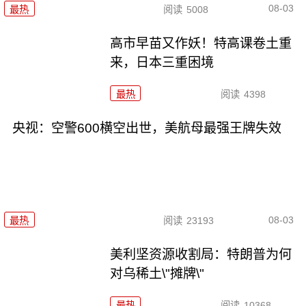
08-03
最热
阅读
5008
高市早苗又作妖！特高课卷土重
来，日本三重困境
最热
阅读
4398
央视：空警600横空出世，美航母最强王牌失效
08-03
最热
阅读
23193
美利坚资源收割局：特朗普为何
对乌稀土\"摊牌\"
最热
阅读
10368