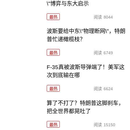
\"博弈与东大启示
最热
阅读
8044
波斯要给中东\"物理断网\"，特朗
普忙递橄榄枝？
最热
阅读
6749
F-35真被波斯导弹端了！美军这
次到底输在哪
最热
阅读
6624
算了不打了？特朗普这脚刹车，
把全世界都晃吐了
最热
阅读
15150