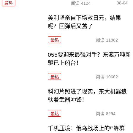
08-04
最热
阅读
4124
美利坚亲自下场救日元，结果
呢？回弹后又蔫了
最热
阅读
11882
055要迎来最强对手？东瀛万吨新
驱已上船台！
最热
阅读
10662
科幻片照进了现实，东大机器狼
驮着武器冲锋！
最热
阅读
8294
千机压境：俄乌战场上的\"蜂群