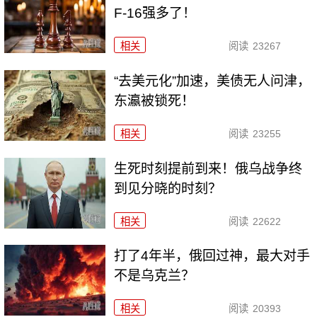
F-16强多了！
相关
阅读
23267
“去美元化”加速，美债无人问津，
东瀛被锁死！
相关
阅读
23255
生死时刻提前到来！俄乌战争终
到见分晓的时刻？
相关
阅读
22622
打了4年半，俄回过神，最大对手
不是乌克兰？
相关
阅读
20393