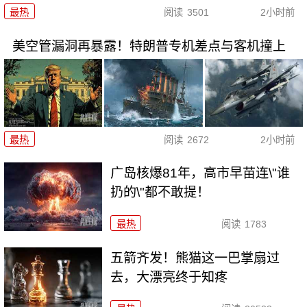
最热
阅读
3501
2小时前
美空管漏洞再暴露！特朗普专机差点与客机撞上
最热
阅读
2672
2小时前
广岛核爆81年，高市早苗连\"谁
扔的\"都不敢提！
最热
阅读
1783
五箭齐发！熊猫这一巴掌扇过
去，大漂亮终于知疼