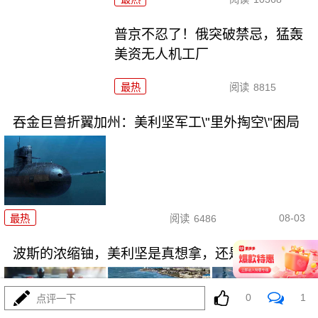
普京不忍了！俄突破禁忌，猛轰
美资无人机工厂
最热
阅读
8815
吞金巨兽折翼加州：美利坚军工\"里外掏空\"困局
08-03
最热
阅读
6486
波斯的浓缩铀，美利坚是真想拿，还是做样子？
0
1
点评一下