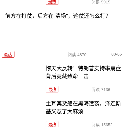
最热
阅读
5915
前方在打仗，后方在“清场”，这仗还怎么打？
08-05
最热
阅读
4870
惊天大反转！特朗普支持率崩盘
背后竟藏致命一击
最热
阅读
7136
土耳其货船在黑海遭袭，泽连斯
基又惹了大麻烦
最热
阅读
15652