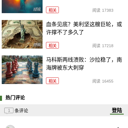
相关
阅读
17383
血条见底？美利坚这艘巨轮，或
许撑不了多久了
相关
阅读
17218
马科斯两线溃败：沙拉稳了，南
海牌被东大刺穿
相关
阅读
16455
热门评论
登陆
1
条评论