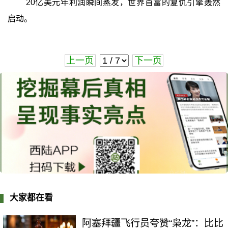
20亿美元年利润瞬间蒸发，世界首富的复仇引擎轰然
启动。
上一页
下一页
大家都在看
阿塞拜疆飞行员夸赞“枭龙”：比比