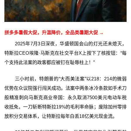
拼多多暑假大促，升温降价，全品类暑期大促 →
2025年7月3日深夜，华盛顿国会山的灯光还未熄灭，
特斯拉CEO埃隆·马斯克在社交平台X上按下了核按钮：“每
个支持此法案的政客都应被钉在耻辱柱上！”
三小时前，特朗普的“大而美法案”以218：214的微弱
优势在众议院强行闯关成功。法案中两条冰冷条款如手术刀
般精准刺向马斯克商业帝国：永久取消7500美元电动车税
收抵免，一刀斩断特斯拉19%的毛利率命脉；废除加州零排
放积分交易体系，让特斯拉每年白丢18亿美元现金流。