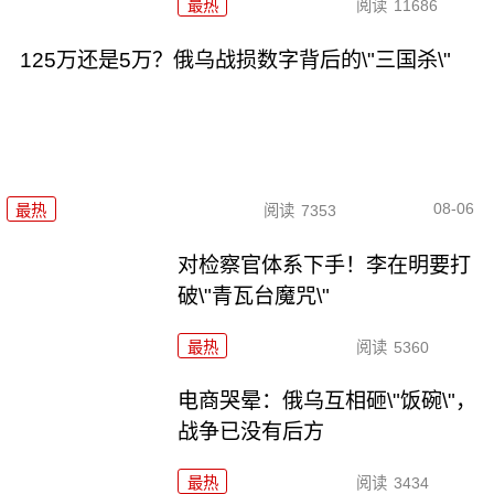
最热
阅读
11686
125万还是5万？俄乌战损数字背后的\"三国杀\"
08-06
最热
阅读
7353
对检察官体系下手！李在明要打
破\"青瓦台魔咒\"
最热
阅读
5360
电商哭晕：俄乌互相砸\"饭碗\"，
战争已没有后方
最热
阅读
3434