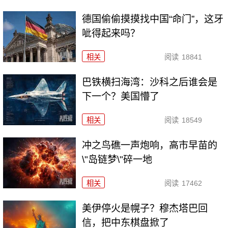
德国偷偷摸摸找中国“命门”，这牙
呲得起来吗？
相关
阅读
18841
巴铁横扫海湾：沙科之后谁会是
下一个？美国懵了
相关
阅读
18549
冲之鸟礁一声炮响，高市早苗的
\"岛链梦\"碎一地
相关
阅读
17462
美伊停火是幌子？穆杰塔巴回
信，把中东棋盘掀了