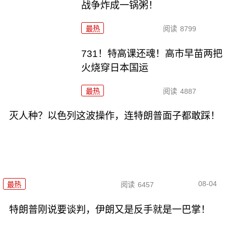
战争炸成一锅粥！
最热
阅读
8799
731！特高课还魂！高市早苗两把
火烧穿日本国运
最热
阅读
4887
灭人种？以色列这波操作，连特朗普面子都敢踩！
08-04
最热
阅读
6457
特朗普刚说要谈判，伊朗又是反手就是一巴掌！