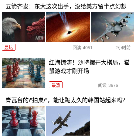
五箭齐发：东大这次出手，没给美方留半点幻想
最热
阅读
4051
2小时前
红海惊涛！沙特摆开大棋局，猫
鼠游戏才刚开场
最热
阅读
3676
青瓦台的\"拍桌\"，能让跪太久的韩国站起来吗？