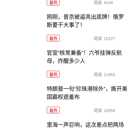
最热
阅读
4144
刚刚，普京被逼亮出底牌！俄罗
斯要干大事了！
最热
阅读
15227
官宣“核常兼备”！六爷挂弹反航
母，炸醒多少人
最热
阅读
11955
特朗普一句“珍珠港除外”，撕开美
国霸权遮羞布
最热
阅读
10958
里海一声巨响，这次差点把两场