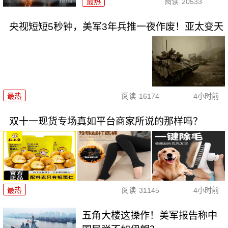
最热
阅读
20533
央视短短5秒钟，美军3年兵推一夜作废！亚太变天
最热
阅读
16174
4小时前
双十一现货专场真如平台商家所说的那样吗？
最热
阅读
31145
4小时前
五角大楼这操作！美军报告称中