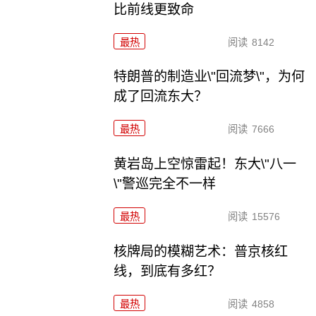
比前线更致命
最热
阅读
8142
特朗普的制造业\"回流梦\"，为何
成了回流东大？
最热
阅读
7666
黄岩岛上空惊雷起！东大\"八一
\"警巡完全不一样
最热
阅读
15576
核牌局的模糊艺术：普京核红
线，到底有多红？
最热
阅读
4858