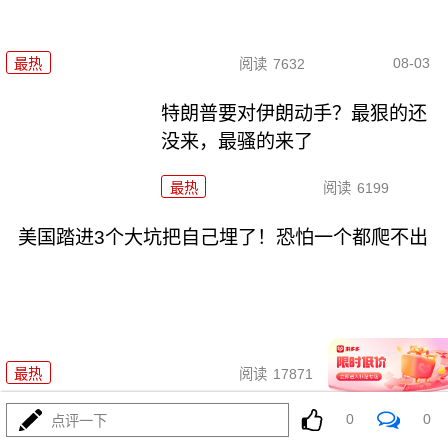
08-03
最热
阅读
7632
特朗普要对伊朗动手？最狠的还
没来，最骚的来了
最热
阅读
6199
美国踏进3个大坑把自己埋了！恐怕一个都爬不出
08-03
最热
阅读
17871
0
0
政治自杀！菲律宾防长，你这是在给菲律宾掘墓！
点评一下