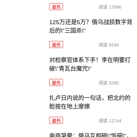
最热
阅读
17680
125万还是5万？俄乌战损数字背
后的\"三国杀\"
最热
阅读
8190
对检察官体系下手！李在明要打
破\"青瓦台魔咒\"
最热
阅读
6285
扎卢日内说的一句话，把北约的
脸按在地上摩擦
最热
阅读
12744
电商哭晕：俄乌互相砸\"饭碗\"，