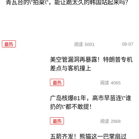
青瓦台的\"拍桌\"，能让跪太久的韩国站起来吗？
08-07
最热
阅读
5001
美空管漏洞再暴露！特朗普专机
差点与客机撞上
最热
阅读
4065
广岛核爆81年，高市早苗连\"谁
扔的\"都不敢提！
最热
阅读
2868
五箭齐发！熊猫这一巴掌扇过