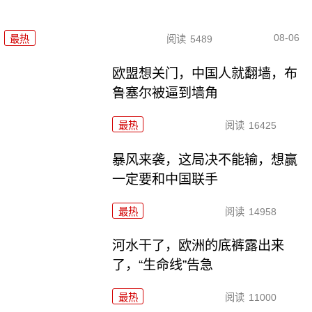
08-06
最热
阅读
5489
欧盟想关门，中国人就翻墙，布
鲁塞尔被逼到墙角
最热
阅读
16425
暴风来袭，这局决不能输，想赢
一定要和中国联手
最热
阅读
14958
河水干了，欧洲的底裤露出来
了，“生命线”告急
最热
阅读
11000