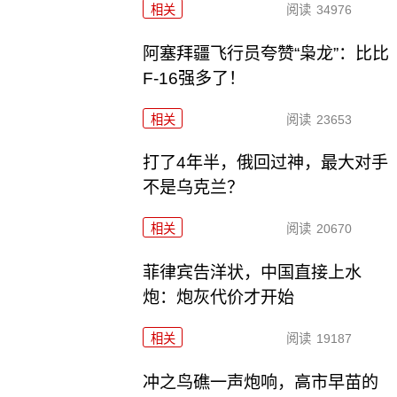
相关
阅读
34976
阿塞拜疆飞行员夸赞“枭龙”：比比
F-16强多了！
相关
阅读
23653
打了4年半，俄回过神，最大对手
不是乌克兰？
相关
阅读
20670
菲律宾告洋状，中国直接上水
炮：炮灰代价才开始
相关
阅读
19187
冲之鸟礁一声炮响，高市早苗的