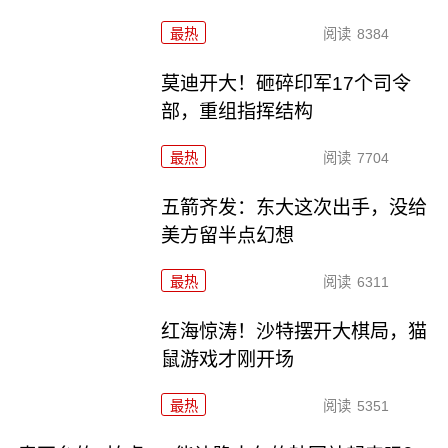
最热
阅读
8384
莫迪开大！砸碎印军17个司令
部，重组指挥结构
最热
阅读
7704
五箭齐发：东大这次出手，没给
美方留半点幻想
最热
阅读
6311
红海惊涛！沙特摆开大棋局，猫
鼠游戏才刚开场
最热
阅读
5351