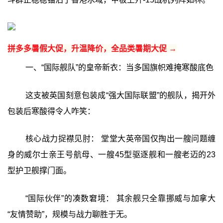
拼多多暑假大促，升温降价，全品类暑期大促 →
一、“国际舰队”的皇帝新衣：当多国旗帜难掩寒酸底色
这支被英国刻意包装成“强大国际联盟”的舰队，揭开外
包装后寒酸得令人咋笑：
核心战力捉襟见肘： 堂堂大英帝国仅掏出一艘问题缠
身的威尔士亲王号航母、一艘45型驱逐舰和一艘老迈的23
型护卫舰撑门面。
“国际伙伴”的凑数窘境： 其余舰只全靠挪威与加拿大
“友情赞助”，规模与战力聊胜于无。