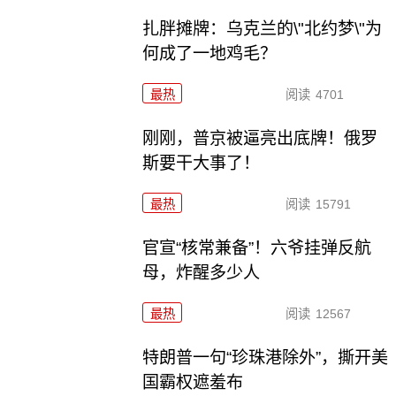
扎胖摊牌：乌克兰的\"北约梦\"为
何成了一地鸡毛？
最热
阅读
4701
刚刚，普京被逼亮出底牌！俄罗
斯要干大事了！
最热
阅读
15791
官宣“核常兼备”！六爷挂弹反航
母，炸醒多少人
最热
阅读
12567
特朗普一句“珍珠港除外”，撕开美
国霸权遮羞布