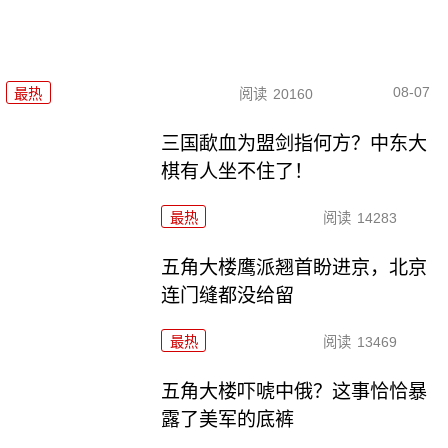
08-07
最热
阅读
20160
三国歃血为盟剑指何方？中东大
棋有人坐不住了！
最热
阅读
14283
五角大楼鹰派翘首盼进京，北京
连门缝都没给留
最热
阅读
13469
五角大楼吓唬中俄？这事恰恰暴
露了美军的底裤