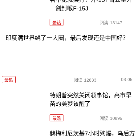
一剑封喉F-15J
最热
阅读
13147
印度满世界绕了一大圈，最后发现还是中国好？
08-05
最热
阅读
12833
特朗普突然关闭领事馆，高市早
苗的美梦该醒了
最热
阅读
10895
赫梅利尼茨基7小时殉爆，乌后方