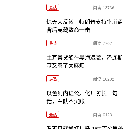
最热
阅读
13736
惊天大反转！特朗普支持率崩盘
背后竟藏致命一击
最热
阅读
7707
土耳其货船在黑海遭袭，泽连斯
基又惹了大麻烦
最热
阅读
16292
以色列内讧公开化！防长一句
话，军队不买账
最热
阅读
6123
看不见就挨打！歼-15T百公里外