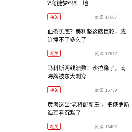
\"岛链梦\"碎一地
相关
阅读
17687
血条见底？美利坚这艘巨轮，或
许撑不了多久了
相关
阅读
17577
马科斯两线溃败：沙拉稳了，南
海牌被东大刺穿
相关
阅读
16739
黄海这出“老将配新王”，把俄罗斯
海军看沉默了
相关
阅读
16402