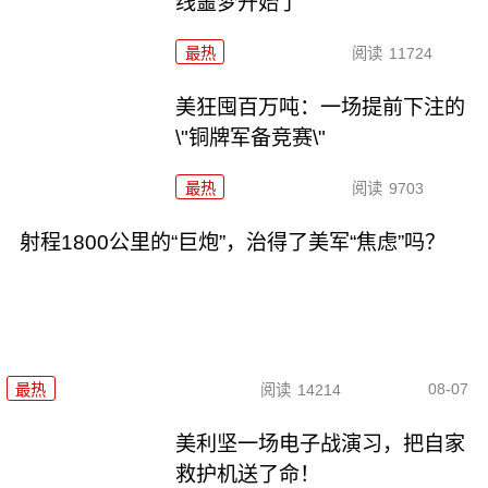
线噩梦开始了
最热
阅读
11724
美狂囤百万吨：一场提前下注的
\"铜牌军备竞赛\"
最热
阅读
9703
射程1800公里的“巨炮”，治得了美军“焦虑”吗？
08-07
最热
阅读
14214
美利坚一场电子战演习，把自家
救护机送了命！