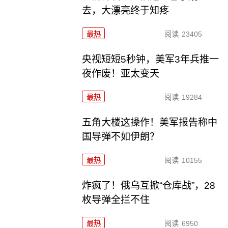
去，大漂亮终于知疼
最热
阅读
23405
央视短短5秒钟，美军3年兵推一
夜作废！亚太变天
最热
阅读
19284
五角大楼这操作！美军报告称中
国导弹不如伊朗？
最热
阅读
10155
炸疯了！俄乌互掀“仓库战”，28
枚导弹全拦不住
最热
阅读
6950