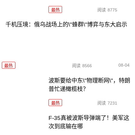
最热
阅读
8775
千机压境：俄乌战场上的\"蜂群\"博弈与东大启示
08-04
最热
阅读
8566
波斯要给中东\"物理断网\"，特朗
普忙递橄榄枝？
最热
阅读
7231
F-35真被波斯导弹端了！美军这
次到底输在哪