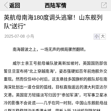
返回
西陆军情
英航母南海180度调头逃窜！山东舰列
队“送行”
小
大
2025-07-08
小鸟
南海碧波之上，一场无声的棋局骤然翻转。
威尔士亲王号航母编队驶离新加坡时，英国国防部信
誓旦旦宣布将“北上穿越南海”，姿态强硬如百年前炮舰外交
重现。然而仅仅48小时后，这支悬挂多国旗帜的舰队却在南
海深处划出一道仓促的弧线，目标直指遥远的澳大利亚达尔
文港。英国官方轻描淡写归因于“参加军演”，可军事卫星冰
冷的影像不会说谎——几乎在同一时刻，中国山东舰航母战
斗群正稳稳锚泊于香港水域，甲板上歼-15战机列阵如林。