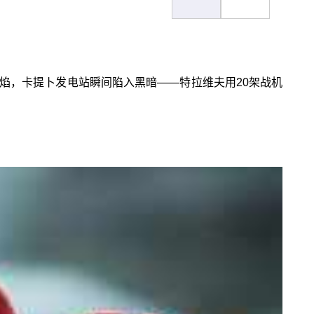
焰，卡提卜发电站瞬间陷入黑暗——特拉维夫用20架战机