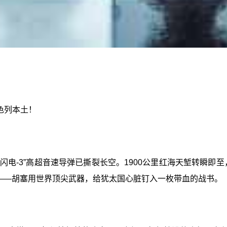
色列本土！
闪电-3”高超音速导弹已撕裂长空。1900公里红海天堑转瞬即
力——胡塞用世界顶尖武器，给犹太国心脏钉入一枚带血的战书。