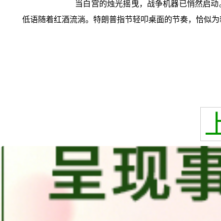
当白宫的烛光摇曳，战争机器已悄然启动
低语随着红酒流淌。特朗普指节轻叩桌面的节奏，恰似为