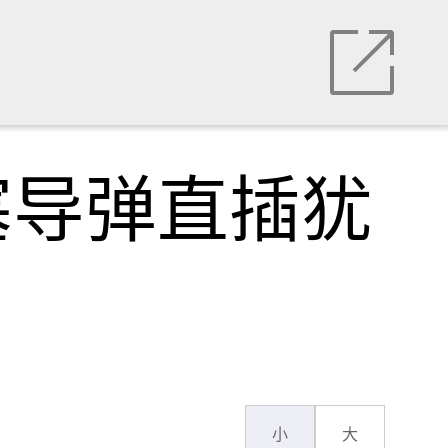
塞导弹直插犹
小
大