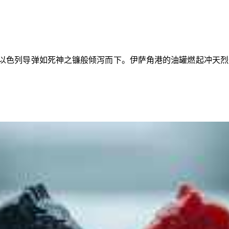
枚以色列导弹如死神之镰般倾泻而下。伊萨角港的油罐燃起冲天烈