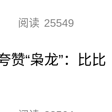
阅读
25549
夸赞“枭龙”：比比