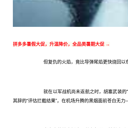
拼多多暑假大促，升温降价，全品类暑期大促 →
但复仇的火焰，竟比导弹尾焰更快烧回以
就在以军战机尚未返航之时，胡塞武装的“
其辞的“评估拦截结果”，在机场升腾的黑烟面前苍白无