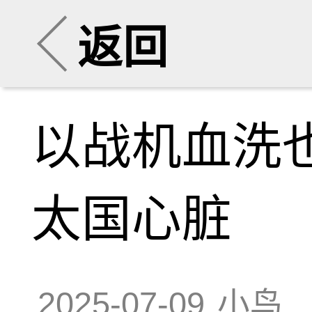
返回
以战机血洗
太国心脏
2025-07-09
小鸟