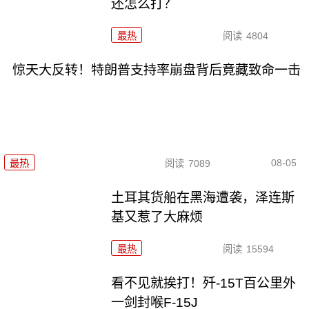
还怎么打？
最热
阅读
4804
惊天大反转！特朗普支持率崩盘背后竟藏致命一击
08-05
最热
阅读
7089
土耳其货船在黑海遭袭，泽连斯
基又惹了大麻烦
最热
阅读
15594
看不见就挨打！歼-15T百公里外
一剑封喉F-15J