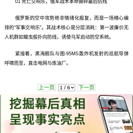
01 死亡交响乐，俄军战术革命撕碎最后防线
俄罗斯的空中攻势绝非情绪化报复，而是一场精心编
排的“军事交响乐”。其战术核心是分层消耗：第一波廉价无
人机群如蝗虫般扑向防线，诱使乌军启动防空系统。
紧接着，黑海舰队与图-95MS轰炸机发射的巡航导弹
呼啸而至，直击电网与炼油厂。
上一页
下一页