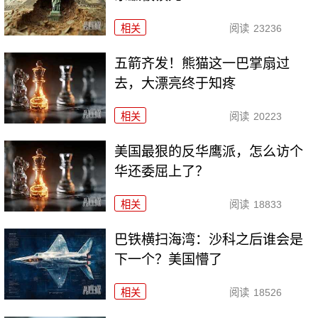
相关
阅读
23236
五箭齐发！熊猫这一巴掌扇过
去，大漂亮终于知疼
相关
阅读
20223
美国最狠的反华鹰派，怎么访个
华还委屈上了？
相关
阅读
18833
巴铁横扫海湾：沙科之后谁会是
下一个？美国懵了
相关
阅读
18526