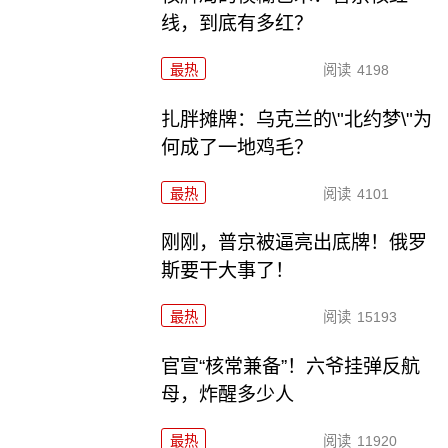
线，到底有多红？
最热
阅读
4198
扎胖摊牌：乌克兰的\"北约梦\"为
何成了一地鸡毛？
最热
阅读
4101
刚刚，普京被逼亮出底牌！俄罗
斯要干大事了！
最热
阅读
15193
官宣“核常兼备”！六爷挂弹反航
母，炸醒多少人
最热
阅读
11920