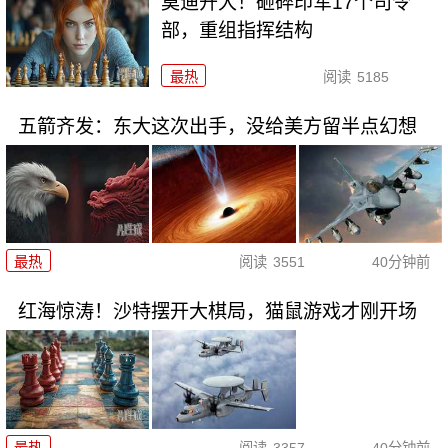
莫迪开大！砸碎印军17个司令
部，重组指挥结构
最热
阅读
5185
五箭齐发：东大这次出手，没给美方留半点幻想
最热
阅读
3551
40分钟前
红海惊涛！沙特摆开大棋局，猫鼠游戏才刚开场
最热
阅读
3357
40分钟前