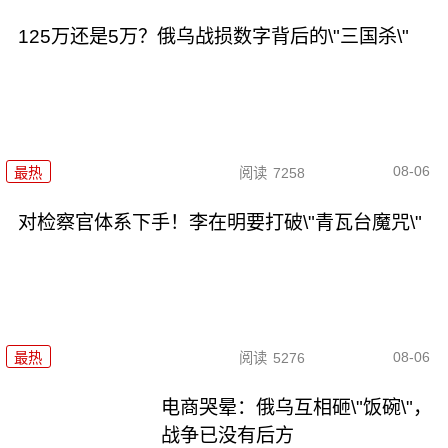
125万还是5万？俄乌战损数字背后的\"三国杀\"
08-06
最热
阅读
7258
对检察官体系下手！李在明要打破\"青瓦台魔咒\"
08-06
最热
阅读
5276
电商哭晕：俄乌互相砸\"饭碗\"，
战争已没有后方