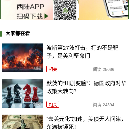
大家都在看
波斯第27波打击，打的不是靶
子，是美利坚命门
相关
阅读
25086
默茨的“川剧变脸”：德国政府对华
政策大转向？
相关
阅读
24394
“去美元化”加速，美债无人问津，
东瀛被锁死！