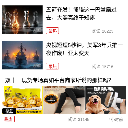
五箭齐发！熊猫这一巴掌扇过
去，大漂亮终于知疼
最热
阅读
20223
央视短短5秒钟，美军3年兵推一
夜作废！亚太变天
最热
阅读
15716
双十一现货专场真如平台商家所说的那样吗？
最热
阅读
31145
4小时前