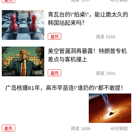
青瓦台的\"拍桌\"，能让跪太久的
韩国站起来吗？
最热
阅读
3165
美空管漏洞再暴露！特朗普专机
差点与客机撞上
最热
阅读
2401
广岛核爆81年，高市早苗连\"谁扔的\"都不敢提！
最热
阅读
1656
40分钟前