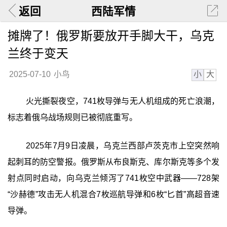
返回
西陆军情
摊牌了！俄罗斯要放开手脚大干，乌克
兰终于变天
小
大
2025-07-10
小鸟
火光撕裂夜空，741枚导弹与无人机组成的死亡浪潮，
标志着俄乌战场规则已被彻底重写。
2025年7月9日凌晨，乌克兰西部卢茨克市上空突然响
起刺耳的防空警报。俄罗斯从布良斯克、库尔斯克等多个发
射点同时启动，向乌克兰倾泻了741枚空中武器——728架
“沙赫德”攻击无人机混合7枚巡航导弹和6枚“匕首”高超音速
导弹。