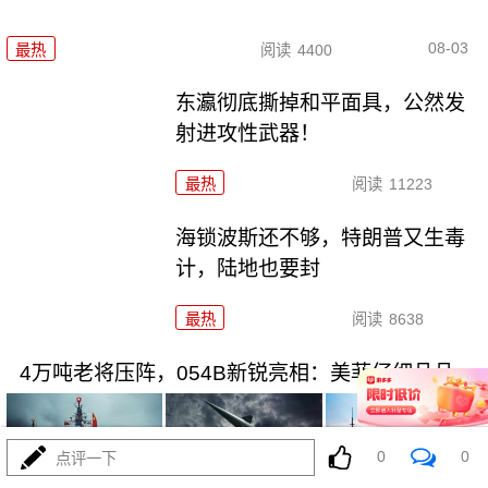
08-03
最热
阅读
4400
东瀛彻底撕掉和平面具，公然发
射进攻性武器！
最热
阅读
11223
海锁波斯还不够，特朗普又生毒
计，陆地也要封
最热
阅读
8638
4万吨老将压阵，054B新锐亮相：美菲仔细品品
0
0
点评一下