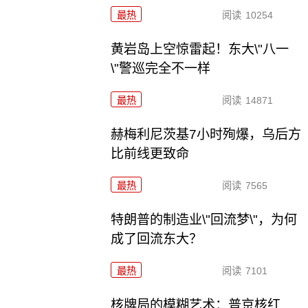
最热
阅读
10254
黄岩岛上空惊雷起！东大\"八一
\"警巡完全不一样
最热
阅读
14871
赫梅利尼茨基7小时殉爆，乌后方
比前线更致命
最热
阅读
7565
特朗普的制造业\"回流梦\"，为何
成了回流东大？
最热
阅读
7101
核牌局的模糊艺术：普京核红