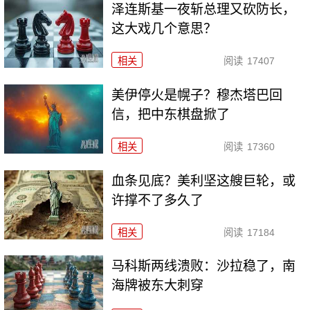
泽连斯基一夜斩总理又砍防长，
这大戏几个意思？
相关
阅读
17407
美伊停火是幌子？穆杰塔巴回
信，把中东棋盘掀了
相关
阅读
17360
血条见底？美利坚这艘巨轮，或
许撑不了多久了
相关
阅读
17184
马科斯两线溃败：沙拉稳了，南
海牌被东大刺穿