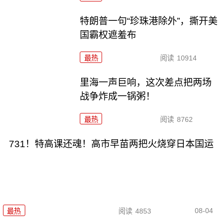
特朗普一句“珍珠港除外”，撕开美
国霸权遮羞布
最热
阅读
10914
里海一声巨响，这次差点把两场
战争炸成一锅粥！
最热
阅读
8762
731！特高课还魂！高市早苗两把火烧穿日本国运
08-04
最热
阅读
4853