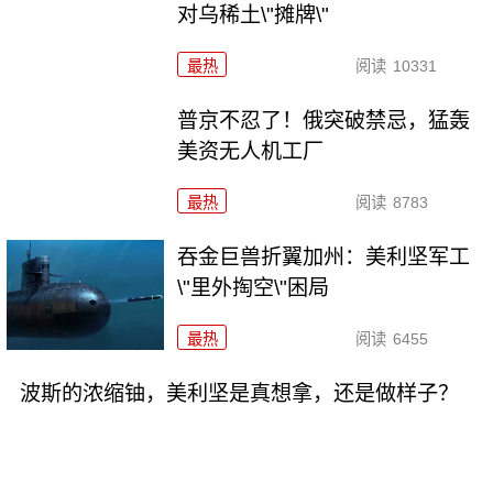
对乌稀土\"摊牌\"
最热
阅读
10331
普京不忍了！俄突破禁忌，猛轰
美资无人机工厂
最热
阅读
8783
吞金巨兽折翼加州：美利坚军工
\"里外掏空\"困局
最热
阅读
6455
波斯的浓缩铀，美利坚是真想拿，还是做样子？