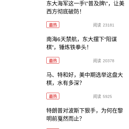
东大海军这一手\"普及牌\"，让美
西方彻底破防！
最热
阅读
23181
南海6天禁航，东大摆下“阳谋
棋”，锤炼铁拳头！
最热
阅读
20378
马、特和好，美中期选举这盘大
棋，水有多深？
最热
阅读
5925
特朗普对波斯下狠手，为何在黎
明前戛然而止？