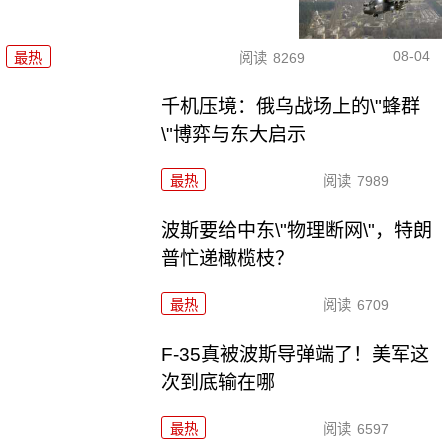
08-04
最热
阅读
8269
千机压境：俄乌战场上的\"蜂群
\"博弈与东大启示
最热
阅读
7989
波斯要给中东\"物理断网\"，特朗
普忙递橄榄枝？
最热
阅读
6709
F-35真被波斯导弹端了！美军这
次到底输在哪
最热
阅读
6597