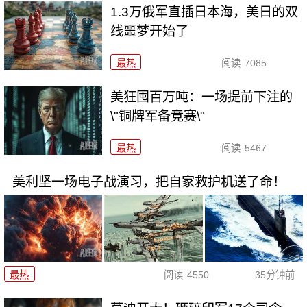
1.3万俄军直插日本海，美日的双
线噩梦开始了
最热
阅读
7085
美狂囤百万吨：一场提前下注的
\"铜牌军备竞赛\"
最热
阅读
5467
美利坚一场电子战演习，把自家救护机送了命！
最热
阅读
4550
35分钟前