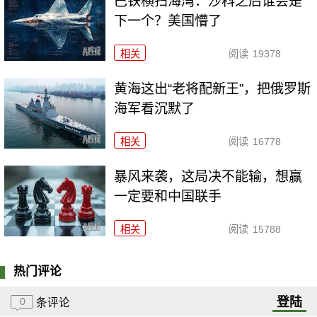
巴铁横扫海湾：沙科之后谁会是
下一个？美国懵了
相关
阅读
19378
黄海这出“老将配新王”，把俄罗斯
海军看沉默了
相关
阅读
16778
暴风来袭，这局决不能输，想赢
一定要和中国联手
相关
阅读
15788
热门评论
登陆
0
条评论