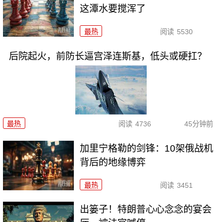
这潭水要搅浑了
最热
阅读
5530
后院起火，前防长逼宫泽连斯基，低头或硬扛？
最热
阅读
4736
45分钟前
加里宁格勒的剑锋：10架俄战机
背后的地缘博弈
最热
阅读
3451
出篓子！特朗普心心念念的宴会