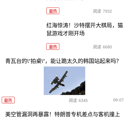
最热
阅读
7932
红海惊涛！沙特摆开大棋局，猫
鼠游戏才刚开场
最热
阅读
6680
青瓦台的\"拍桌\"，能让跪太久的韩国站起来吗？
08-07
最热
阅读
6345
美空管漏洞再暴露！特朗普专机差点与客机撞上