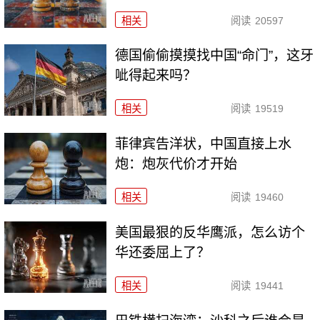
相关
阅读
20597
德国偷偷摸摸找中国“命门”，这牙
呲得起来吗？
相关
阅读
19519
菲律宾告洋状，中国直接上水
炮：炮灰代价才开始
相关
阅读
19460
美国最狠的反华鹰派，怎么访个
华还委屈上了？
相关
阅读
19441