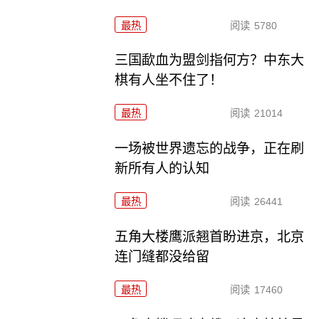
最热
阅读
5780
三国歃血为盟剑指何方？中东大
棋有人坐不住了！
最热
阅读
21014
一场被世界遗忘的战争，正在刷
新所有人的认知
最热
阅读
26441
五角大楼鹰派翘首盼进京，北京
连门缝都没给留
最热
阅读
17460