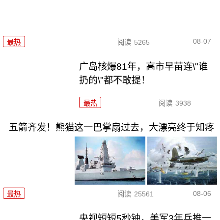
08-07
最热
阅读
5265
广岛核爆81年，高市早苗连\"谁
扔的\"都不敢提！
最热
阅读
3938
五箭齐发！熊猫这一巴掌扇过去，大漂亮终于知疼
08-06
最热
阅读
25561
央视短短5秒钟，美军3年兵推一