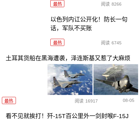
最热
阅读
8266
以色列内讧公开化！防长一句
话，军队不买账
最热
阅读
6745
土耳其货船在黑海遭袭，泽连斯基又惹了大麻烦
08-05
最热
阅读
16917
看不见就挨打！歼-15T百公里外一剑封喉F-15J