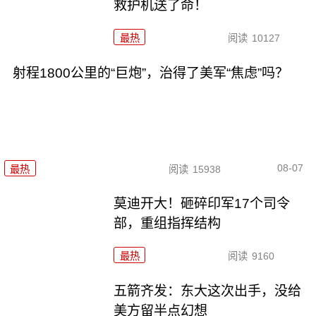
救护机送了命！
最热
阅读
10127
射程1800公里的“巨炮”，治得了美军“焦虑”吗？
08-07
最热
阅读
15938
莫迪开大！砸碎印军17个司令
部，重组指挥结构
最热
阅读
9160
五箭齐发：东大这次出手，没给
美方留半点幻想