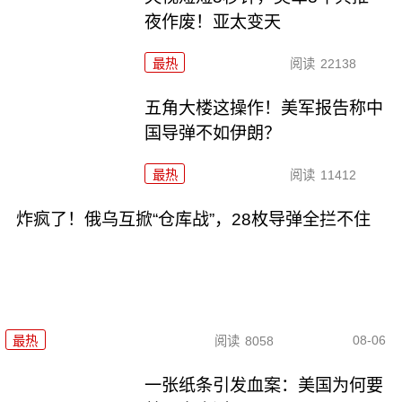
夜作废！亚太变天
最热
阅读
22138
五角大楼这操作！美军报告称中
国导弹不如伊朗？
最热
阅读
11412
炸疯了！俄乌互掀“仓库战”，28枚导弹全拦不住
08-06
最热
阅读
8058
一张纸条引发血案：美国为何要