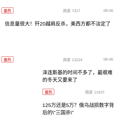
08-06
最热
阅读
7317
信息量很大！歼20越肩反杀，美西方都不淡定了
08-06
最热
阅读
13224
泽连斯基的时间不多了，最艰难
的冬天又要来了
最热
阅读
11637
125万还是5万？俄乌战损数字背
后的\"三国杀\"