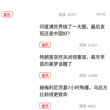
08-05
最热
阅读
13757
印度满世界绕了一大圈，最后发
现还是中国好？
最热
阅读
13327
特朗普突然关闭领事馆，高市早
苗的美梦该醒了
最热
阅读
11499
赫梅利尼茨基7小时殉爆，乌后方
比前线更致命
最热
阅读
8662