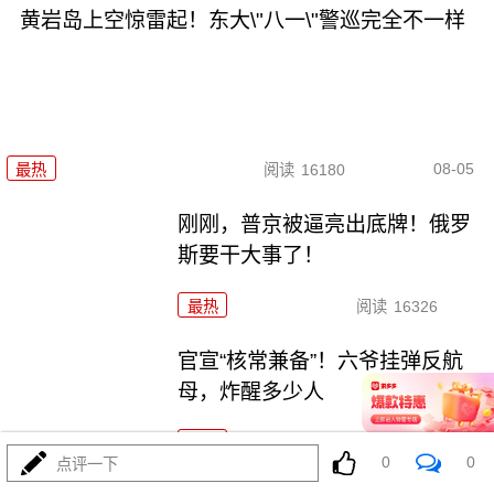
黄岩岛上空惊雷起！东大\"八一\"警巡完全不一样
08-05
最热
阅读
16180
刚刚，普京被逼亮出底牌！俄罗
斯要干大事了！
最热
阅读
16326
官宣“核常兼备”！六爷挂弹反航
母，炸醒多少人
最热
阅读
13099
0
0
点评一下