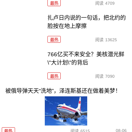
最热
阅读
4709
扎卢日内说的一句话，把北约的
脸按在地上摩擦
最热
阅读
13625
766亿买不来安全？美核潜光鲜
\"大计划\"的背后
最热
阅读
7090
被俄导弹天天“洗地”，泽连斯基还在做着美梦！
08-06
最热
阅读
6515