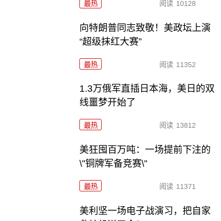
最热
阅读
10128
向特朗普同志致敬！美政坛上演
“超级抹红大赛”
最热
阅读
11352
1.3万俄军直插日本海，美日的双
线噩梦开始了
最热
阅读
13812
美狂囤百万吨：一场提前下注的
\"铜牌军备竞赛\"
最热
阅读
11371
美利坚一场电子战演习，把自家