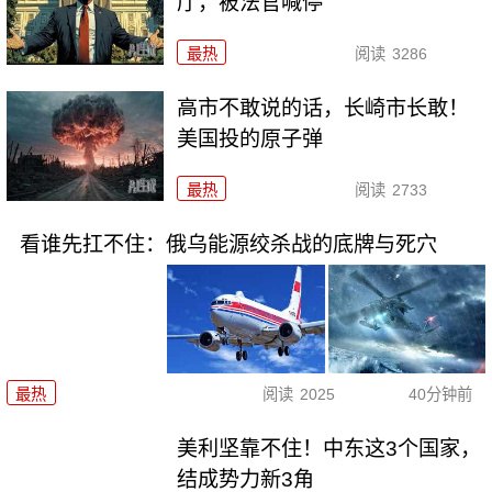
厅，被法官喊停
最热
阅读
3286
高市不敢说的话，长崎市长敢！
美国投的原子弹
最热
阅读
2733
看谁先扛不住：俄乌能源绞杀战的底牌与死穴
最热
阅读
2025
40分钟前
美利坚靠不住！中东这3个国家，
结成势力新3角