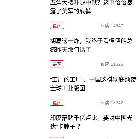
五角大楼吓唬中俄？这事恰恰暴
露了美军的底裤
最热
阅读
14947
胡塞这一炸，我终于看懂伊朗总
统昨天那句话了
最热
阅读
11325
“工厂的工厂”：中国这棋彻底颠覆
全球工业版图
最热
阅读
18342
印度豪赌千亿卢比，要对中国光
伏“卡脖子”？