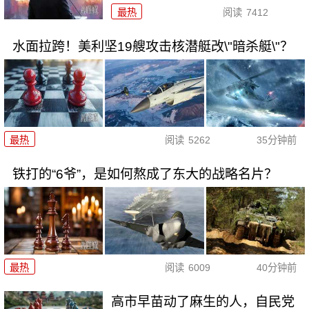
最热
阅读
7412
水面拉跨！美利坚19艘攻击核潜艇改\"暗杀艇\"？
最热
阅读
5262
35分钟前
铁打的“6爷”，是如何熬成了东大的战略名片？
最热
阅读
6009
40分钟前
高市早苗动了麻生的人，自民党