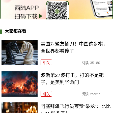
大家都在看
美国对盟友捅刀！中国这步棋，
全世界都看傻了
相关
阅读
35180
波斯第27波打击，打的不是靶
子，是美利坚命门
相关
阅读
25927
阿塞拜疆飞行员夸赞“枭龙”：比比