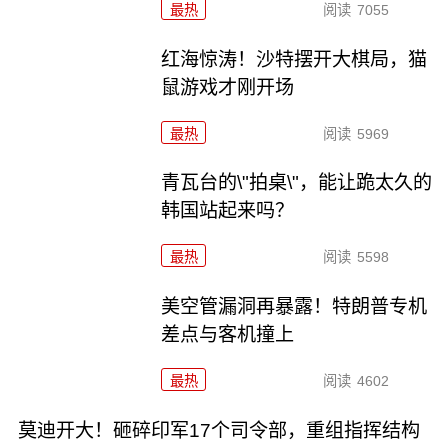
最热
阅读
7055
红海惊涛！沙特摆开大棋局，猫
鼠游戏才刚开场
最热
阅读
5969
青瓦台的\"拍桌\"，能让跪太久的
韩国站起来吗？
最热
阅读
5598
美空管漏洞再暴露！特朗普专机
差点与客机撞上
最热
阅读
4602
莫迪开大！砸碎印军17个司令部，重组指挥结构