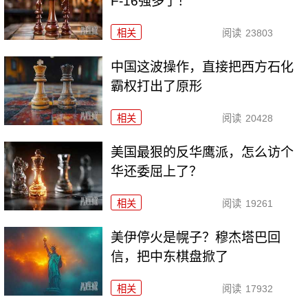
F-16强多了！
相关
阅读
23803
中国这波操作，直接把西方石化
霸权打出了原形
相关
阅读
20428
美国最狠的反华鹰派，怎么访个
华还委屈上了？
相关
阅读
19261
美伊停火是幌子？穆杰塔巴回
信，把中东棋盘掀了
相关
阅读
17932