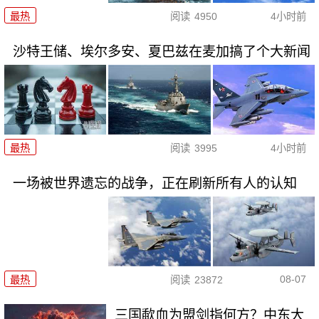
最热
阅读
4950
4小时前
沙特王储、埃尔多安、夏巴兹在麦加搞了个大新闻
最热
阅读
3995
4小时前
一场被世界遗忘的战争，正在刷新所有人的认知
08-07
最热
阅读
23872
三国歃血为盟剑指何方？中东大