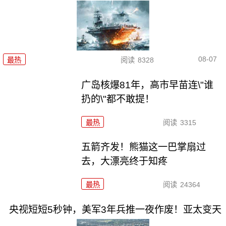
08-07
最热
阅读
8328
广岛核爆81年，高市早苗连\"谁
扔的\"都不敢提！
最热
阅读
3315
五箭齐发！熊猫这一巴掌扇过
去，大漂亮终于知疼
最热
阅读
24364
央视短短5秒钟，美军3年兵推一夜作废！亚太变天