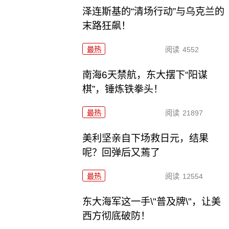
泽连斯基的“清场行动”与乌克兰的
末路狂飙！
最热
阅读
4552
南海6天禁航，东大摆下“阳谋
棋”，锤炼铁拳头！
最热
阅读
21897
美利坚亲自下场救日元，结果
呢？回弹后又蔫了
最热
阅读
12554
东大海军这一手\"普及牌\"，让美
西方彻底破防！