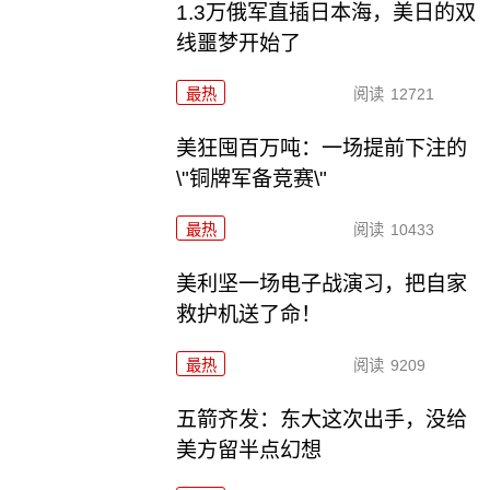
1.3万俄军直插日本海，美日的双
线噩梦开始了
最热
阅读
12721
美狂囤百万吨：一场提前下注的
\"铜牌军备竞赛\"
最热
阅读
10433
美利坚一场电子战演习，把自家
救护机送了命！
最热
阅读
9209
五箭齐发：东大这次出手，没给
美方留半点幻想