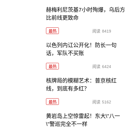
赫梅利尼茨基7小时殉爆，乌后方
比前线更致命
最热
阅读
8419
以色列内讧公开化！防长一句
话，军队不买账
最热
阅读
6424
核牌局的模糊艺术：普京核红
线，到底有多红？
最热
阅读
5162
黄岩岛上空惊雷起！东大\"八一
\"警巡完全不一样