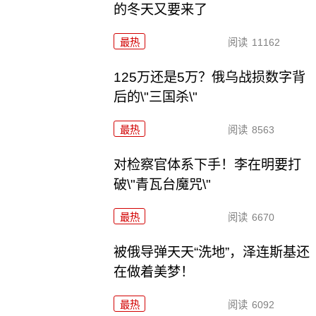
的冬天又要来了
最热
阅读
11162
125万还是5万？俄乌战损数字背
后的\"三国杀\"
最热
阅读
8563
对检察官体系下手！李在明要打
破\"青瓦台魔咒\"
最热
阅读
6670
被俄导弹天天“洗地”，泽连斯基还
在做着美梦！
最热
阅读
6092