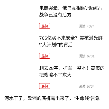
电商哭晕：俄乌互相砸\"饭碗\"，
战争已没有后方
最热
阅读
4374
766亿买不来安全？美核潜光鲜
\"大计划\"的背后
最热
阅读
6731
删去28字，扩军一整本！高市的
把戏骗不了东大
最热
阅读
5734
河水干了，欧洲的底裤露出来了，“生命线”告急