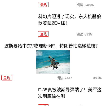
最热
阅读
24836
科幻片照进了现实，东大机器狼
驮着武器冲锋！
最热
阅读
8935
波斯要给中东\"物理断网\"，特朗普忙递橄榄枝？
08-04
最热
阅读
7447
F-35真被波斯导弹端了！美军这
次到底输在哪