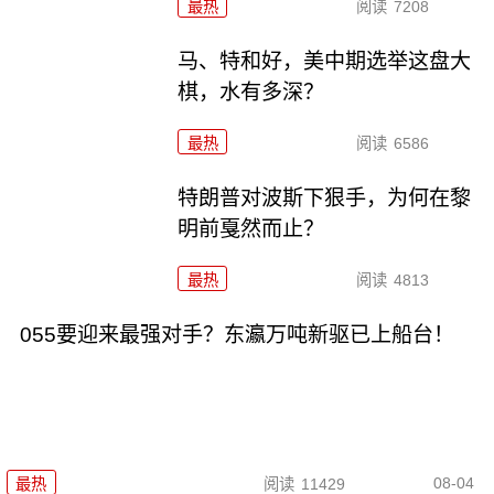
最热
阅读
7208
马、特和好，美中期选举这盘大
棋，水有多深？
最热
阅读
6586
特朗普对波斯下狠手，为何在黎
明前戛然而止？
最热
阅读
4813
055要迎来最强对手？东瀛万吨新驱已上船台！
08-04
最热
阅读
11429