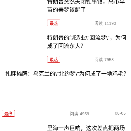
特朗普突然关闭领事馆，高市早
苗的美梦该醒了
最热
阅读
11190
特朗普的制造业\"回流梦\"，为何
成了回流东大？
最热
阅读
7958
扎胖摊牌：乌克兰的\"北约梦\"为何成了一地鸡毛？
08-05
最热
阅读
4959
里海一声巨响，这次差点把两场