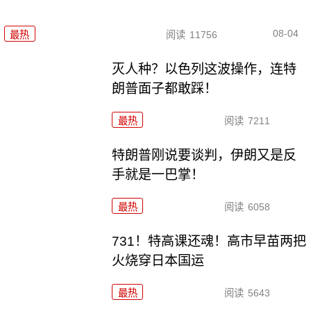
08-04
最热
阅读
11756
灭人种？以色列这波操作，连特
朗普面子都敢踩！
最热
阅读
7211
特朗普刚说要谈判，伊朗又是反
手就是一巴掌！
最热
阅读
6058
731！特高课还魂！高市早苗两把
火烧穿日本国运
最热
阅读
5643