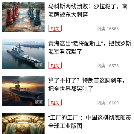
马科斯两线溃败：沙拉稳了，南
海牌被东大刺穿
相关
阅读
16865
黄海这出“老将配新王”，把俄罗斯
海军看沉默了
相关
阅读
16573
算了不打了？特朗普这脚刹车，
把全世界都晃吐了
相关
阅读
16109
“工厂的工厂”：中国这棋彻底颠覆
全球工业版图