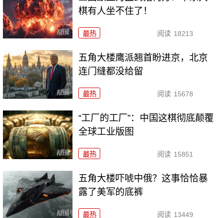
棋有人坐不住了！
最热
阅读
18213
五角大楼鹰派翘首盼进京，北京
连门缝都没给留
最热
阅读
15678
“工厂的工厂”：中国这棋彻底颠覆
全球工业版图
最热
阅读
15851
五角大楼吓唬中俄？这事恰恰暴
露了美军的底裤
最热
阅读
13449