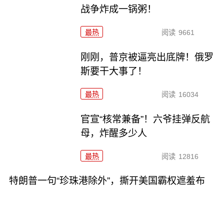
战争炸成一锅粥！
最热
阅读
9661
刚刚，普京被逼亮出底牌！俄罗
斯要干大事了！
最热
阅读
16034
官宣“核常兼备”！六爷挂弹反航
母，炸醒多少人
最热
阅读
12816
特朗普一句“珍珠港除外”，撕开美国霸权遮羞布