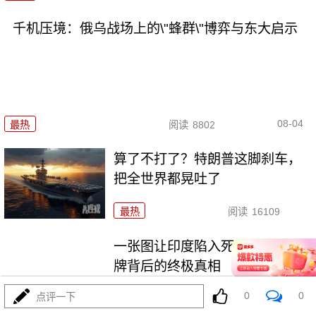
千机压境：俄乌战场上的\"蜂群\"博弈与东大启示
08-04
最热
阅读
8802
算了不打了？特朗普这脚刹车，
把全世界都晃吐了
最热
阅读
16109
一张图让印度陷入死寂，五枚金
牌背后的终极真相
0
0
点评一下
最热
阅读
11157