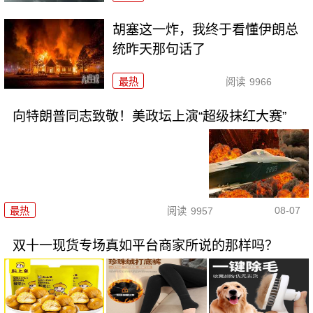
胡塞这一炸，我终于看懂伊朗总
统昨天那句话了
最热
阅读
9966
向特朗普同志致敬！美政坛上演“超级抹红大赛”
08-07
最热
阅读
9957
双十一现货专场真如平台商家所说的那样吗？