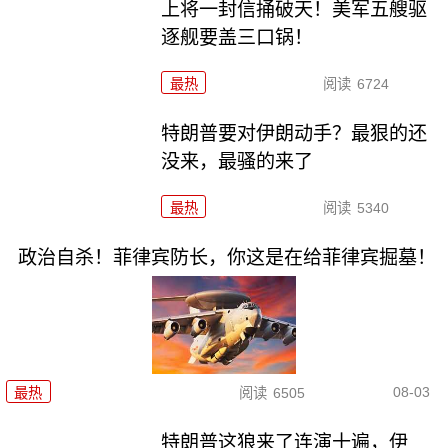
上将一封信捅破天！美军五艘驱
逐舰要盖三口锅！
最热
阅读
6724
特朗普要对伊朗动手？最狠的还
没来，最骚的来了
最热
阅读
5340
政治自杀！菲律宾防长，你这是在给菲律宾掘墓！
08-03
最热
阅读
6505
特朗普这狼来了连演十遍，伊