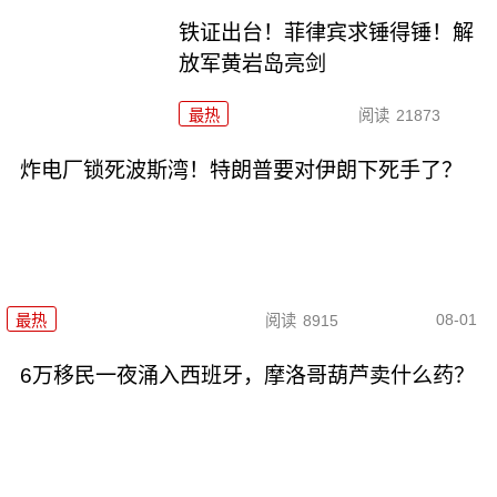
铁证出台！菲律宾求锤得锤！解
放军黄岩岛亮剑
最热
阅读
21873
炸电厂锁死波斯湾！特朗普要对伊朗下死手了？
08-01
最热
阅读
8915
6万移民一夜涌入西班牙，摩洛哥葫芦卖什么药？