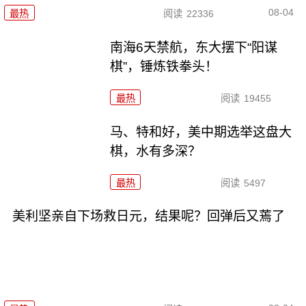
08-04
最热
阅读
22336
南海6天禁航，东大摆下“阳谋
棋”，锤炼铁拳头！
最热
阅读
19455
马、特和好，美中期选举这盘大
棋，水有多深？
最热
阅读
5497
美利坚亲自下场救日元，结果呢？回弹后又蔫了