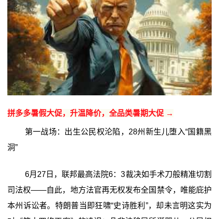
拼多多暑假大促，升温降价，全品类暑期大促 →
第一战场：出生公民权沦陷，28州新生儿堕入“国籍黑
洞”
6月27日，联邦最高法院6：3裁决如手术刀般精准切割
司法权——自此，地方法官再无权发布全国禁令，唯能庇护
本州诉讼者。特朗普当即狂啸“史诗胜利”，却未言明这实为