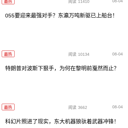
08-04
最热
阅读
11410
055要迎来最强对手？东瀛万吨新驱已上船台！
08-04
最热
阅读
10134
特朗普对波斯下狠手，为何在黎明前戛然而止？
08-04
最热
阅读
3662
科幻片照进了现实，东大机器狼驮着武器冲锋！