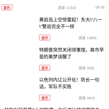
08-05
最热
阅读
11310
黄岩岛上空惊雷起！东大\"八一
\"警巡完全不一样
最热
阅读
13855
特朗普突然关闭领事馆，高市早
苗的美梦该醒了
最热
阅读
9391
以色列内讧公开化！防长一句
话，军队不买账
最热
阅读
4819