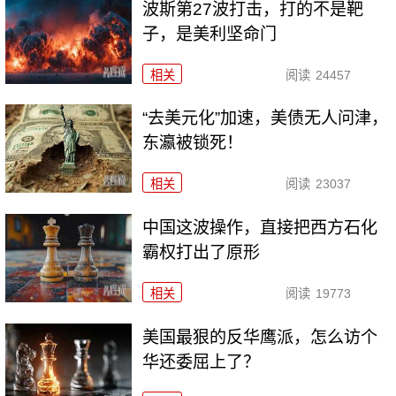
波斯第27波打击，打的不是靶
子，是美利坚命门
相关
阅读
24457
“去美元化”加速，美债无人问津，
东瀛被锁死！
相关
阅读
23037
中国这波操作，直接把西方石化
霸权打出了原形
相关
阅读
19773
美国最狠的反华鹰派，怎么访个
华还委屈上了？