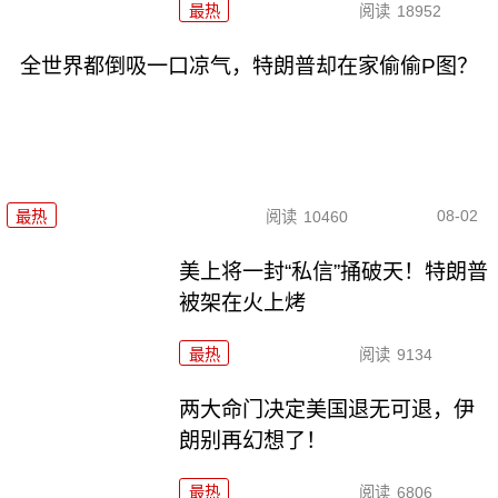
最热
阅读
18952
全世界都倒吸一口凉气，特朗普却在家偷偷P图？
08-02
最热
阅读
10460
美上将一封“私信”捅破天！特朗普
被架在火上烤
最热
阅读
9134
两大命门决定美国退无可退，伊
朗别再幻想了！
最热
阅读
6806