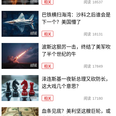
相关
阅读
18537
巴铁横扫海湾：沙科之后谁会是
下一个？美国懵了
相关
阅读
18131
波斯这狠厉一击，终结了美军吹
了半个世纪的牛
相关
阅读
17849
泽连斯基一夜斩总理又砍防长，
这大戏几个意思？
相关
阅读
17180
血条见底？美利坚这艘巨轮，或