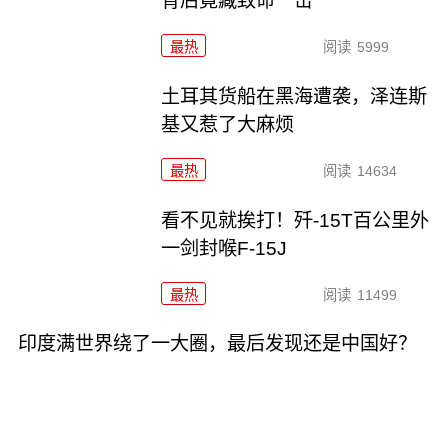
背后竟藏致命一击
最热
阅读
5999
土耳其货船在黑海遭袭，泽连斯
基又惹了大麻烦
最热
阅读
14634
看不见就挨打！歼-15T百公里外
一剑封喉F-15J
最热
阅读
11499
印度满世界绕了一大圈，最后发现还是中国好？