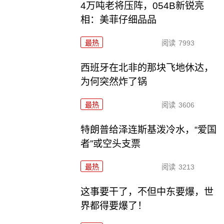
4万吨老将压阵，054B新锐亮
相：美菲仔细品品
最热
阅读
7993
西班牙在北非的那块飞地休达，
为何突然炸了锅
最热
阅读
3606
特朗普给泽连斯基泼冷水，“爱国
者”或空头支票
最热
阅读
3213
这事要干了，不但中东要爆，世
界都得要爆了！