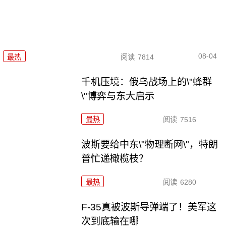
08-04
最热
阅读
7814
千机压境：俄乌战场上的\"蜂群
\"博弈与东大启示
最热
阅读
7516
波斯要给中东\"物理断网\"，特朗
普忙递橄榄枝？
最热
阅读
6280
F-35真被波斯导弹端了！美军这
次到底输在哪