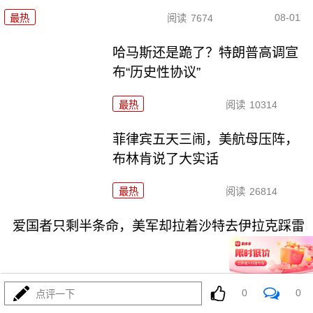
08-01
最热
阅读
7674
哈马斯还是跪了？特朗普高调宣
布“历史性协议”
最热
阅读
10314
菲律宾五天三闹，美航母压阵，
布林肯说了大实话
最热
阅读
26814
爱国者只剩半条命，美军却拉着沙特去伊拉克踩雷
0
0
点评一下