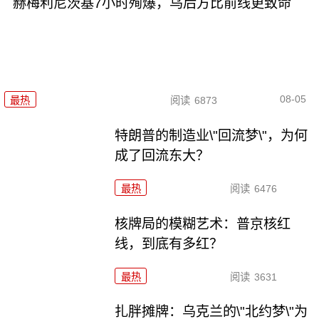
赫梅利尼茨基7小时殉爆，乌后方比前线更致命
08-05
最热
阅读
6873
特朗普的制造业\"回流梦\"，为何
成了回流东大？
最热
阅读
6476
核牌局的模糊艺术：普京核红
线，到底有多红？
最热
阅读
3631
扎胖摊牌：乌克兰的\"北约梦\"为