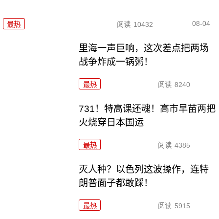
08-04
最热
阅读
10432
里海一声巨响，这次差点把两场
战争炸成一锅粥！
最热
阅读
8240
731！特高课还魂！高市早苗两把
火烧穿日本国运
最热
阅读
4385
灭人种？以色列这波操作，连特
朗普面子都敢踩！
最热
阅读
5915