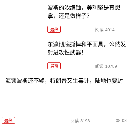
波斯的浓缩铀，美利坚是真想
拿，还是做样子？
最热
阅读
4014
东瀛彻底撕掉和平面具，公然发
射进攻性武器！
最热
阅读
10789
海锁波斯还不够，特朗普又生毒计，陆地也要封
08-03
最热
阅读
8198