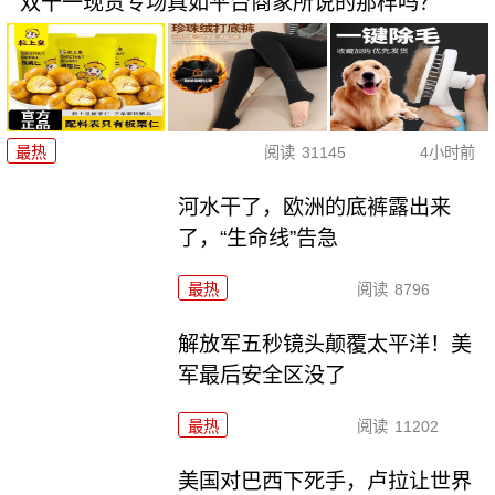
双十一现货专场真如平台商家所说的那样吗？
最热
阅读
31145
4小时前
河水干了，欧洲的底裤露出来
了，“生命线”告急
最热
阅读
8796
解放军五秒镜头颠覆太平洋！美
军最后安全区没了
最热
阅读
11202
美国对巴西下死手，卢拉让世界