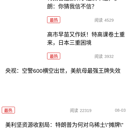
朗：你猜我信不信？
最热
阅读
4529
高市早苗又作妖！特高课卷土重
来，日本三重困境
最热
阅读
3932
央视：空警600横空出世，美航母最强王牌失效
08-03
最热
阅读
22319
美利坚资源收割局：特朗普为何对乌稀土\"摊牌\"