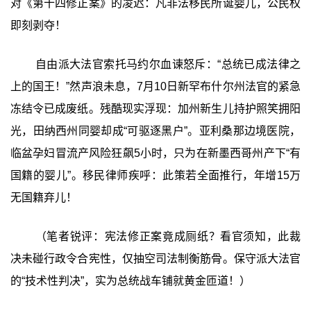
对《第十四修正案》的凌迟：凡非法移民所诞婴儿，公民权
即刻剥夺！
自由派大法官索托马约尔血谏怒斥：“总统已成法律之
上的国王！”然声浪未息，7月10日新罕布什尔州法官的紧急
冻结令已成废纸。残酷现实浮现：加州新生儿持护照笑拥阳
光，田纳西州同婴却成“可驱逐黑户”。亚利桑那边境医院，
临盆孕妇冒流产风险狂飙5小时，只为在新墨西哥州产下“有
国籍的婴儿”。移民律师疾呼：此策若全面推行，年增15万
无国籍弃儿！
（笔者锐评：宪法修正案竟成厕纸？看官须知，此裁
决未碰行政令合宪性，仅抽空司法制衡筋骨。保守派大法官
的“技术性判决”，实为总统战车铺就黄金匝道！）