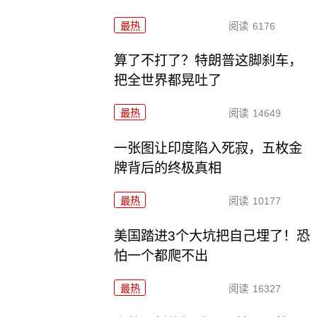
最热
阅读
6176
算了不打了？特朗普这脚刹车，
把全世界都晃吐了
最热
阅读
14649
一张图让印度陷入死寂，五枚金
牌背后的终极真相
最热
阅读
10177
美国踏进3个大坑把自己埋了！恐
怕一个都爬不出
最热
阅读
16327