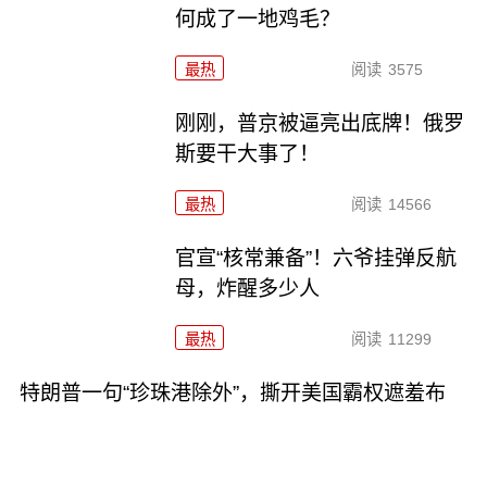
何成了一地鸡毛？
最热
阅读
3575
刚刚，普京被逼亮出底牌！俄罗
斯要干大事了！
最热
阅读
14566
官宣“核常兼备”！六爷挂弹反航
母，炸醒多少人
最热
阅读
11299
特朗普一句“珍珠港除外”，撕开美国霸权遮羞布