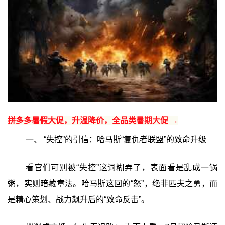
拼多多暑假大促，升温降价，全品类暑期大促 →
一、 “失控”的引信：哈马斯“复仇者联盟”的致命升级
看官们可别被“失控”这词糊弄了，表面看是乱成一锅
粥，实则暗藏章法。哈马斯这回的“怒”，绝非匹夫之勇，而
是精心策划、战力飙升后的“致命反击”。