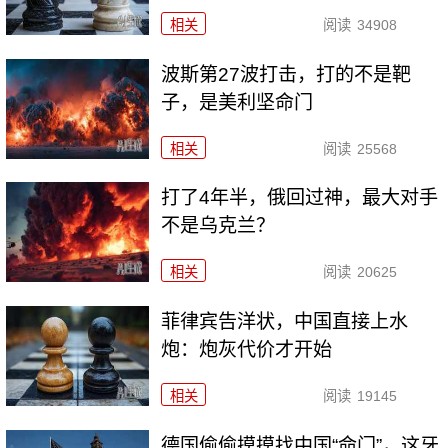
相关
阅读
34908
波斯第27波打击，打的不是靶
子，是美利坚命门
相关
阅读
25568
打了4年半，俄回过神，最大对手
不是乌克兰？
相关
阅读
20625
菲律宾告洋状，中国直接上水
炮：炮灰代价才开始
相关
阅读
19145
德国偷偷摸摸找中国“命门”，这牙