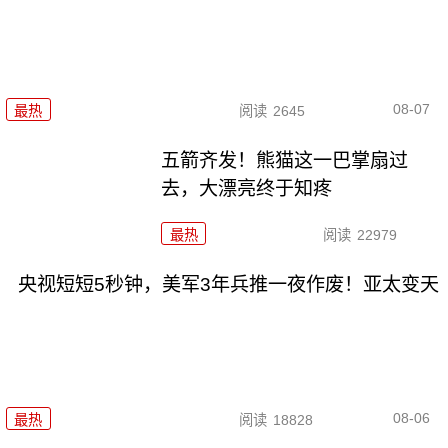
08-07
最热
阅读
2645
五箭齐发！熊猫这一巴掌扇过
去，大漂亮终于知疼
最热
阅读
22979
央视短短5秒钟，美军3年兵推一夜作废！亚太变天
08-06
最热
阅读
18828