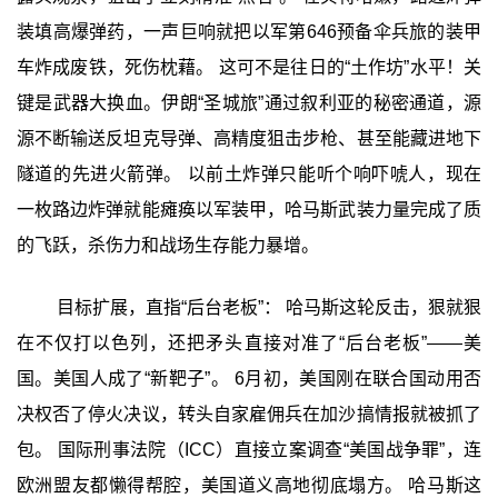
装填高爆弹药，一声巨响就把以军第646预备伞兵旅的装甲
车炸成废铁，死伤枕藉。 这可不是往日的“土作坊”水平！关
键是武器大换血。伊朗“圣城旅”通过叙利亚的秘密通道，源
源不断输送反坦克导弹、高精度狙击步枪、甚至能藏进地下
隧道的先进火箭弹。 以前土炸弹只能听个响吓唬人，现在
一枚路边炸弹就能瘫痪以军装甲，哈马斯武装力量完成了质
的飞跃，杀伤力和战场生存能力暴增。
目标扩展，直指“后台老板”： 哈马斯这轮反击，狠就狠
在不仅打以色列，还把矛头直接对准了“后台老板”——美
国。美国人成了“新靶子”。 6月初，美国刚在联合国动用否
决权否了停火决议，转头自家雇佣兵在加沙搞情报就被抓了
包。 国际刑事法院（ICC）直接立案调查“美国战争罪”，连
欧洲盟友都懒得帮腔，美国道义高地彻底塌方。 哈马斯这