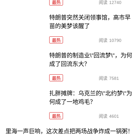
最热
阅读
12740
特朗普突然关闭领事馆，高市早
苗的美梦该醒了
最热
阅读
10790
特朗普的制造业\"回流梦\"，为何
成了回流东大？
最热
阅读
7581
扎胖摊牌：乌克兰的\"北约梦\"为
何成了一地鸡毛？
最热
阅读
4601
里海一声巨响，这次差点把两场战争炸成一锅粥！