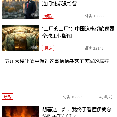
连门缝都没给留
最热
阅读
12535
“工厂的工厂”：中国这棋彻底颠覆
全球工业版图
最热
阅读
12145
五角大楼吓唬中俄？这事恰恰暴露了美军的底裤
最热
阅读
10380
4小时前
胡塞这一炸，我终于看懂伊朗总
统昨天那句话了