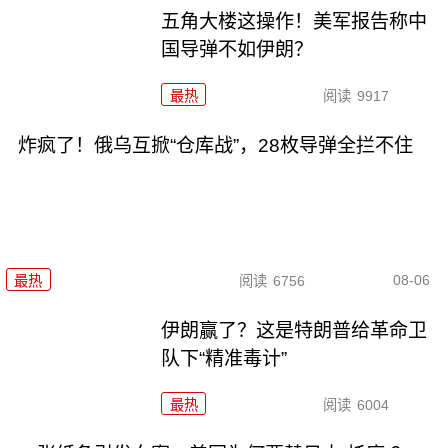
五角大楼这操作！美军报告称中
国导弹不如伊朗？
最热
阅读
9917
炸疯了！俄乌互掀“仓库战”，28枚导弹全拦不住
08-06
最热
阅读
6756
伊朗赢了？这是特朗普给革命卫
队下“精准毒计”
最热
阅读
6004