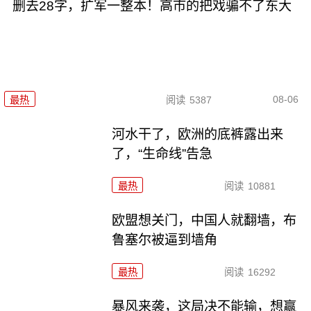
删去28字，扩军一整本！高市的把戏骗不了东大
08-06
最热
阅读
5387
河水干了，欧洲的底裤露出来
了，“生命线”告急
最热
阅读
10881
欧盟想关门，中国人就翻墙，布
鲁塞尔被逼到墙角
最热
阅读
16292
暴风来袭，这局决不能输，想赢