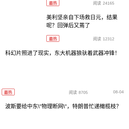
最热
阅读
24165
美利坚亲自下场救日元，结果
呢？回弹后又蔫了
最热
阅读
12312
科幻片照进了现实，东大机器狼驮着武器冲锋！
08-04
最热
阅读
8705
波斯要给中东\"物理断网\"，特朗普忙递橄榄枝？