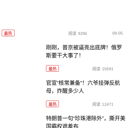
08-05
最热
阅读
9286
刚刚，普京被逼亮出底牌！俄罗
斯要干大事了！
最热
阅读
15691
官宣“核常兼备”！六爷挂弹反航
母，炸醒多少人
最热
阅读
12471
特朗普一句“珍珠港除外”，撕开美
国霸权遮羞布