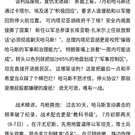
谈判成废纸，复仇无退路： 表面上看，7月初哈马斯还
通过卡塔尔、埃及递了“积极回应”，要求人道援助和以军撤
回到停火前位置。 可内塔尼亚胡政府干了啥？安全内阁直
接撕了提案！ 新任以军总参谋长埃亚勒·扎米尔上任就放狠
话“必须彻底剿灭哈马斯！”，总理内塔尼亚胡更是咬死“摧毁
哈马斯的军事和治理能力”。 特朗普嘴上说着“一周内可能谈
成”，转头以色列就把加沙65%的地盘划成了“军事控制区”，
坦克直接开进居民区。 这哪是谈判？这是把最后一点和平
希望当众踩了个稀巴烂！哈马斯不怒才怪，停火协议？那就
是擦屁股都嫌硬的废纸！ 退无可退，唯有一战。
战术精进，鸟枪换炮： 过去30天，哈马斯发动袭击的
频率破了纪录，战术配合更是“教科书级”。 7月初那两天
（6-7日），在汗尤尼斯，先用地雷逼停以军坦克，等士兵
露头观察，狙击手立刻精准“点名”。 在贝特哈嫩，路边炸弹