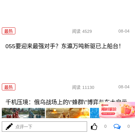
08-04
最热
阅读
4529
055要迎来最强对手？东瀛万吨新驱已上船台！
08-04
最热
阅读
11130
千机压境：俄乌战场上的\"蜂群\"博弈与东大启示
0
0
点评一下