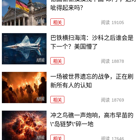
呲得起来吗？
相关
阅读
19105
巴铁横扫海湾：沙科之后谁会是
下一个？美国懵了
相关
阅读
18878
一场被世界遗忘的战争，正在刷
新所有人的认知
相关
阅读
18769
冲之鸟礁一声炮响，高市早苗的
\"岛链梦\"碎一地
相关
阅读
17646