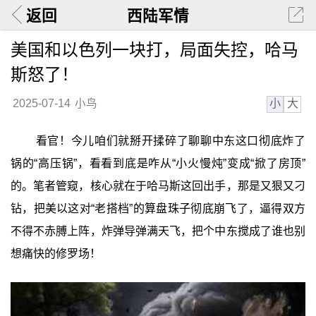
返回
西陆军情
美国和以色列一块打，局面失控，哈马
斯怒了！
小
大
2025-07-14
小鸟
看官！今儿咱们就掰开揉碎了聊聊中东这口彻底炸了
锅的“高压锅”，看看到底是咋从“小火慢炖”变成“掀了房顶”
的。笔者管窥，核心就在于哈马斯这回出手，那是又狠又刁
钻，把美以这对“老搭档”的算盘珠子彻底崩飞了，逼得双方
不得不赤膊上阵，炸弹导弹满天飞，把个中东搅成了谁也别
想痛快的修罗场！