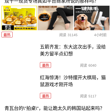
双十一现货专场真如平台商家所说的那样吗？
最热
阅读
31145
4小时前
五箭齐发：东大这次出手，没给
美方留半点幻想
最热
阅读
6040
红海惊涛！沙特摆开大棋局，猫
鼠游戏才刚开场
最热
阅读
5117
青瓦台的\"拍桌\"，能让跪太久的韩国站起来吗？