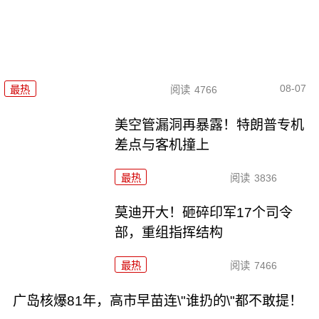
08-07
最热
阅读
4766
美空管漏洞再暴露！特朗普专机
差点与客机撞上
最热
阅读
3836
莫迪开大！砸碎印军17个司令
部，重组指挥结构
最热
阅读
7466
广岛核爆81年，高市早苗连\"谁扔的\"都不敢提！