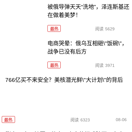
被俄导弹天天“洗地”，泽连斯基还
在做着美梦！
最热
阅读
5629
电商哭晕：俄乌互相砸\"饭碗\"，
战争已没有后方
最热
阅读
3971
766亿买不来安全？美核潜光鲜\"大计划\"的背后
08-06
最热
阅读
6323