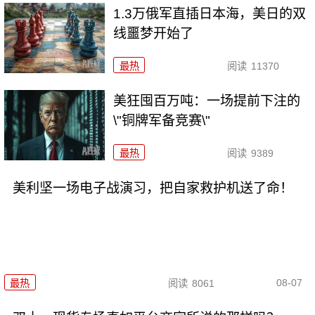
1.3万俄军直插日本海，美日的双
线噩梦开始了
最热
阅读
11370
美狂囤百万吨：一场提前下注的
\"铜牌军备竞赛\"
最热
阅读
9389
美利坚一场电子战演习，把自家救护机送了命！
08-07
最热
阅读
8061