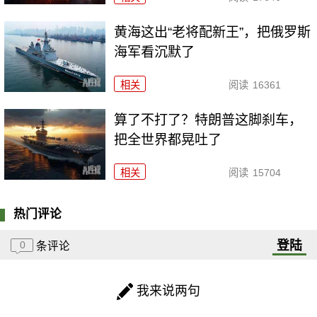
黄海这出“老将配新王”，把俄罗斯
海军看沉默了
相关
阅读
16361
算了不打了？特朗普这脚刹车，
把全世界都晃吐了
相关
阅读
15704
热门评论
登陆
0
条评论
我来说两句