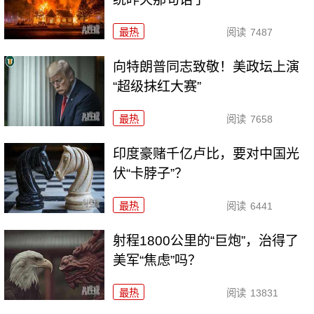
最热
阅读
7487
向特朗普同志致敬！美政坛上演
“超级抹红大赛”
最热
阅读
7658
印度豪赌千亿卢比，要对中国光
伏“卡脖子”？
最热
阅读
6441
射程1800公里的“巨炮”，治得了
美军“焦虑”吗？
最热
阅读
13831