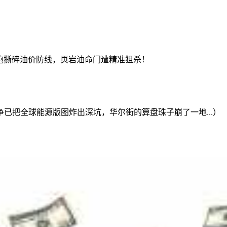
重炮撕碎油价防线，页岩油命门遭精准狙杀！
已把全球能源版图炸出深坑，华尔街的算盘珠子崩了一地...）