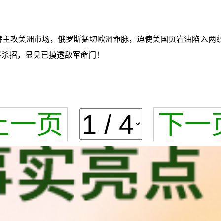
特主攻美洲市场，俄罗斯猛切欧洲命脉，迫使美国页岩油陷入两线
祭杀招，显见已摸透敌军命门！
上一页
下一