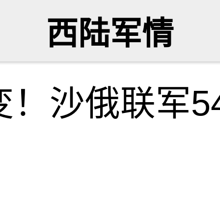
西陆军情
！沙俄联军54