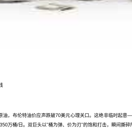
线
桶原油，布伦特油价应声跌破70美元心理关口。这绝非临时起意—
350万桶/日。双巨头以"桶为弹、价为刃"的饱和打击，瞬间撕碎