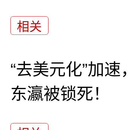
相关
“去美元化”加
东瀛被锁死！