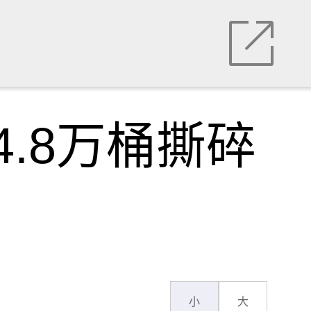
.8万桶撕碎
小
大