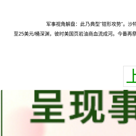
军事视角解盘：此乃典型"钳形攻势"。沙
至25美元/桶深渊，彼时美国页岩油商血流成河。今番再