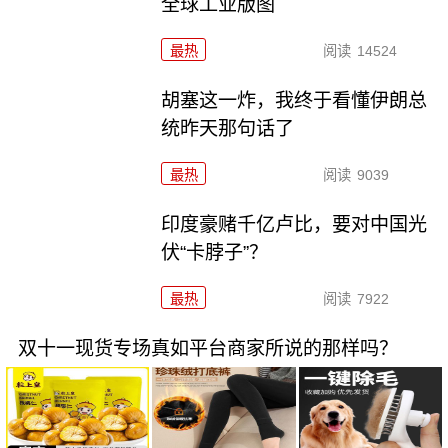
全球工业版图
最热
阅读
14524
胡塞这一炸，我终于看懂伊朗总
统昨天那句话了
最热
阅读
9039
印度豪赌千亿卢比，要对中国光
伏“卡脖子”？
最热
阅读
7922
双十一现货专场真如平台商家所说的那样吗？