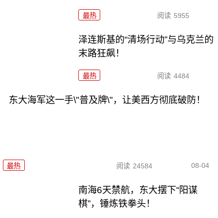
最热
阅读
5955
泽连斯基的“清场行动”与乌克兰的
末路狂飙！
最热
阅读
4484
东大海军这一手\"普及牌\"，让美西方彻底破防！
08-04
最热
阅读
24584
南海6天禁航，东大摆下“阳谋
棋”，锤炼铁拳头！