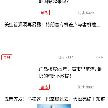
韩国站起来吗？
最热
阅读
5329
美空管漏洞再暴露！特朗普专机差点与客机撞上
08-07
最热
阅读
4332
广岛核爆81年，高市早苗连\"谁
扔的\"都不敢提！
最热
阅读
3087
五箭齐发！熊猫这一巴掌扇过去，大漂亮终于知疼