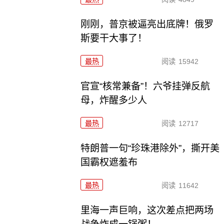
刚刚，普京被逼亮出底牌！俄罗
斯要干大事了！
最热
阅读
15942
官宣“核常兼备”！六爷挂弹反航
母，炸醒多少人
最热
阅读
12717
特朗普一句“珍珠港除外”，撕开美
国霸权遮羞布
最热
阅读
11642
里海一声巨响，这次差点把两场