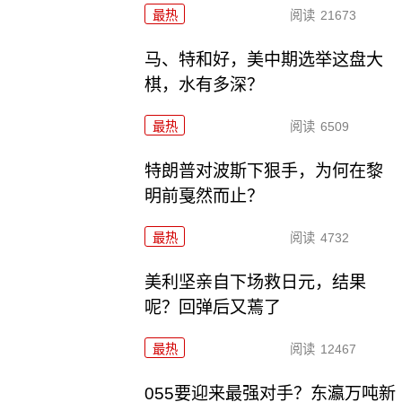
最热
阅读
21673
马、特和好，美中期选举这盘大
棋，水有多深？
最热
阅读
6509
特朗普对波斯下狠手，为何在黎
明前戛然而止？
最热
阅读
4732
美利坚亲自下场救日元，结果
呢？回弹后又蔫了
最热
阅读
12467
055要迎来最强对手？东瀛万吨新