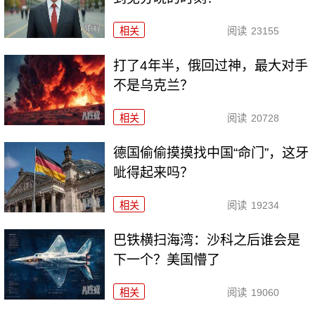
相关
阅读
23155
打了4年半，俄回过神，最大对手
不是乌克兰？
相关
阅读
20728
德国偷偷摸摸找中国“命门”，这牙
呲得起来吗？
相关
阅读
19234
巴铁横扫海湾：沙科之后谁会是
下一个？美国懵了
相关
阅读
19060