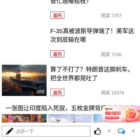
普忙递橄榄枝？
最热
阅读
7357
F-35真被波斯导弹端了！美军这
次到底输在哪
最热
阅读
7136
算了不打了？特朗普这脚刹车，
把全世界都晃吐了
最热
阅读
15978
一张图让印度陷入死寂，五枚金牌背后的终极真相
0
0
点评一下