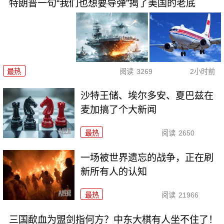
特朗普一句“我们也想要导弹”揭了美国的老底
最热
阅读
3269
2小时前
沙特王储、埃尔多安、夏巴兹在
麦加搞了个大新闻
最热
阅读
2650
一场被世界遗忘的战争，正在刷
新所有人的认知
最热
阅读
21966
三国歃血为盟剑指何方？中东大棋有人坐不住了！