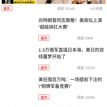
最热
阅读
31145
4小时前
向特朗普同志致敬！美政坛上演
“超级抹红大赛”
最热
阅读
8998
1.3万俄军直插日本海，美日的双
线噩梦开始了
最热
阅读
12210
美狂囤百万吨：一场提前下注的
\"铜牌军备竞赛\"
最热
阅读
10055