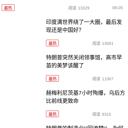
08-05
最热
阅读
13329
印度满世界绕了一大圈，最后发
现还是中国好？
最热
阅读
13001
特朗普突然关闭领事馆，高市早
苗的美梦该醒了
最热
阅读
11067
赫梅利尼茨基7小时殉爆，乌后方
比前线更致命
最热
阅读
8315