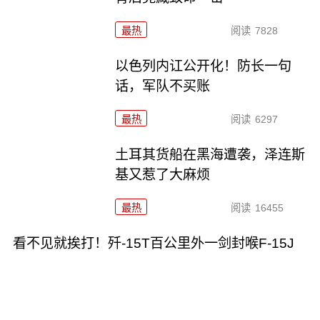
最热
阅读
7828
以色列内讧公开化！防长一句
话，军队不买账
最热
阅读
6297
土耳其货船在黑海遭袭，泽连斯
基又惹了大麻烦
最热
阅读
16455
看不见就挨打！歼-15T百公里外一剑封喉F-15J