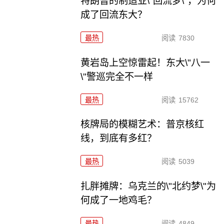
特朗普的制造业\"回流梦\"，为何
成了回流东大？
最热
阅读
7830
黄岩岛上空惊雷起！东大\"八一
\"警巡完全不一样
最热
阅读
15762
核牌局的模糊艺术：普京核红
线，到底有多红？
最热
阅读
5039
扎胖摊牌：乌克兰的\"北约梦\"为
何成了一地鸡毛？
最热
阅读
4849