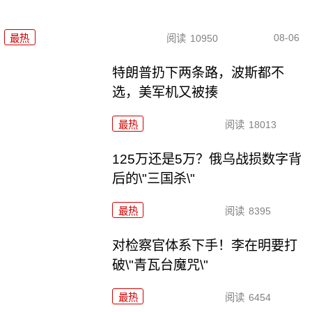
08-06
最热
阅读
10950
特朗普扔下两条路，波斯都不
选，美军机又被揍
最热
阅读
18013
125万还是5万？俄乌战损数字背
后的\"三国杀\"
最热
阅读
8395
对检察官体系下手！李在明要打
破\"青瓦台魔咒\"
最热
阅读
6454