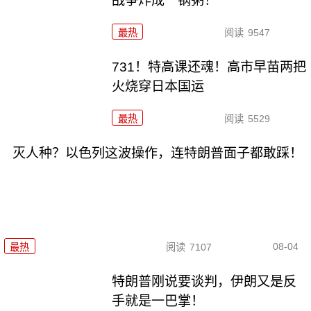
战争炸成一锅粥！
最热
阅读
9547
731！特高课还魂！高市早苗两把
火烧穿日本国运
最热
阅读
5529
灭人种？以色列这波操作，连特朗普面子都敢踩！
08-04
最热
阅读
7107
特朗普刚说要谈判，伊朗又是反
手就是一巴掌！