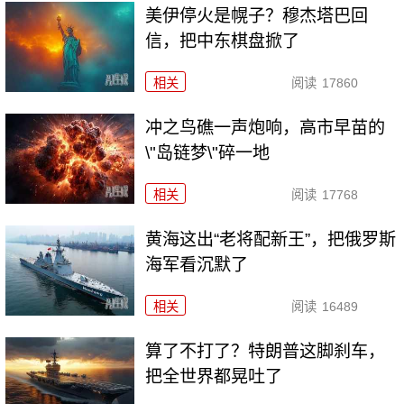
美伊停火是幌子？穆杰塔巴回
信，把中东棋盘掀了
相关
阅读
17860
冲之鸟礁一声炮响，高市早苗的
\"岛链梦\"碎一地
相关
阅读
17768
黄海这出“老将配新王”，把俄罗斯
海军看沉默了
相关
阅读
16489
算了不打了？特朗普这脚刹车，
把全世界都晃吐了