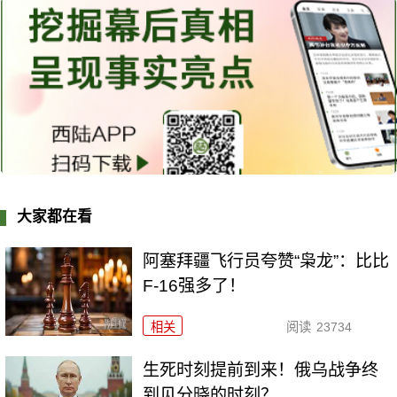
大家都在看
阿塞拜疆飞行员夸赞“枭龙”：比比
F-16强多了！
相关
阅读
23734
生死时刻提前到来！俄乌战争终
到见分晓的时刻？