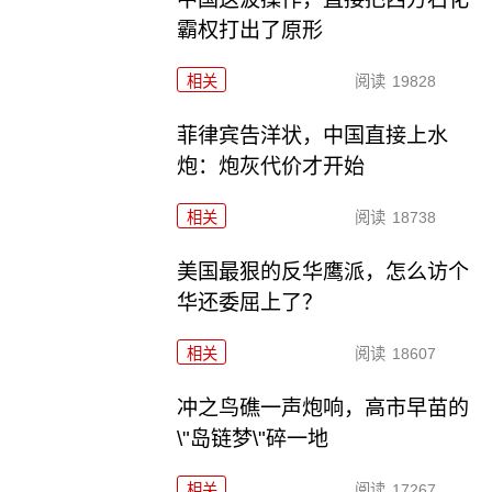
霸权打出了原形
相关
阅读
19828
菲律宾告洋状，中国直接上水
炮：炮灰代价才开始
相关
阅读
18738
美国最狠的反华鹰派，怎么访个
华还委屈上了？
相关
阅读
18607
冲之鸟礁一声炮响，高市早苗的
\"岛链梦\"碎一地
相关
阅读
17267