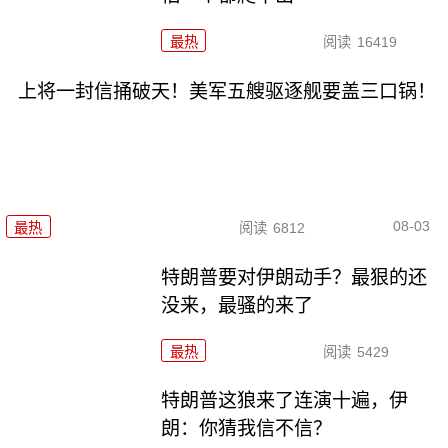
最热
阅读
16419
上将一封信捅破天！美军五艘驱逐舰要盖三口锅！
08-03
最热
阅读
6812
特朗普要对伊朗动手？最狠的还
没来，最骚的来了
最热
阅读
5429
特朗普这狼来了连演十遍，伊
朗：你猜我信不信？