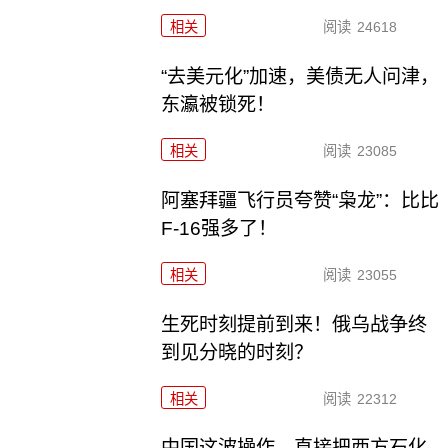
相关
阅读
24618
“去美元化”加速，美债无人问津，
东瀛被锁死！
相关
阅读
23085
阿塞拜疆飞行员夸赞“枭龙”：比比
F-16强多了！
相关
阅读
23055
生死时刻提前到来！俄乌战争终
到见分晓的时刻？
相关
阅读
22312
中国这波操作，直接把西方石化