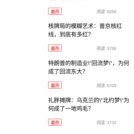
最热
阅读
5058
核牌局的模糊艺术：普京核红
线，到底有多红？
最热
阅读
3788
特朗普的制造业\"回流梦\"，为何
成了回流东大？
最热
阅读
6709
扎胖摊牌：乌克兰的\"北约梦\"为
何成了一地鸡毛？
最热
阅读
3733