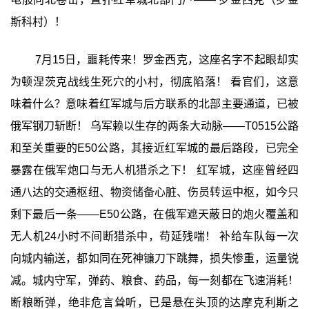
斯科村）！
7月15日，噩耗传来！罗金西克，这座名字不起眼却实
为顿涅茨克战线生死穴的小村，彻底陷落！ 看官们，这意
味着什么？意味着红军城与后方联系的北部主要通道，已被
俄军钢刀斩断！ 乌军赖以生存的两条大动脉——T0515公路
和至关重要的E50公路，其接近红军城的最后路段，已完全
暴露在俄军炮口与无人机猎杀之下！ 红军城，这座曾经四
通八达的交通枢纽、物资储备心脏、伤员转运中枢，如今只
剩下最后一条——E50公路，在俄军遮天蔽日的炮火覆盖和
无人机24小时不间断猎杀中，苟延残喘！ 补给车队每一次
向城内输送，都如同在死神镰刀下跳舞，损失惨重，运量锐
减。城内守军，弹药、粮食、药品，每一刻都在飞速消耗！
断粮断弹，绝非危言耸听，已是悬在头顶的达摩克利斯之