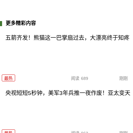
更多精彩内容
五箭齐发！熊猫这一巴掌扇过去，大漂亮终于知疼
最热
阅读
689
刚刚
央视短短5秒钟，美军3年兵推一夜作废！亚太变天