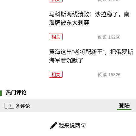
马科斯两线溃败：沙拉稳了，南
海牌被东大刺穿
相关
阅读
16260
黄海这出“老将配新王”，把俄罗斯
海军看沉默了
相关
阅读
15826
热门评论
登陆
0
条评论
我来说两句