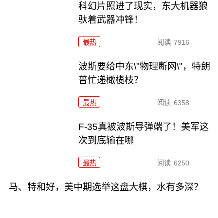
科幻片照进了现实，东大机器狼
驮着武器冲锋！
最热
阅读
7916
波斯要给中东\"物理断网\"，特朗
普忙递橄榄枝？
最热
阅读
6358
F-35真被波斯导弹端了！美军这
次到底输在哪
最热
阅读
6250
马、特和好，美中期选举这盘大棋，水有多深？