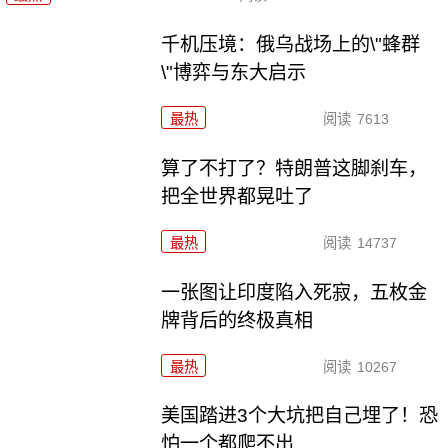
千机压境：俄乌战场上的\"蜂群
\"博弈与东大启示
最热
阅读
7613
算了不打了？特朗普这脚刹车，
把全世界都晃吐了
最热
阅读
14737
一张图让印度陷入死寂，五枚金
牌背后的终极真相
最热
阅读
10267
美国踏进3个大坑把自己埋了！恐
怕一个都爬不出