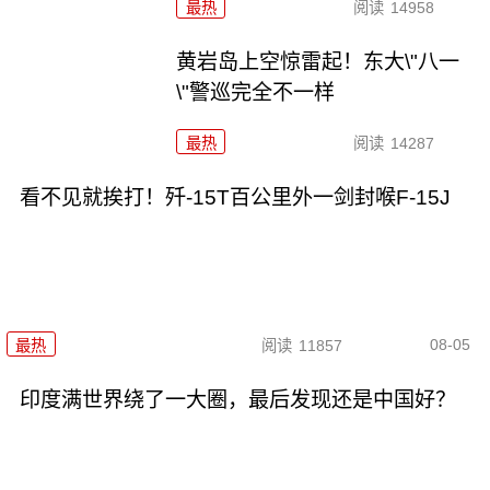
最热
阅读
14958
黄岩岛上空惊雷起！东大\"八一
\"警巡完全不一样
最热
阅读
14287
看不见就挨打！歼-15T百公里外一剑封喉F-15J
08-05
最热
阅读
11857
印度满世界绕了一大圈，最后发现还是中国好？