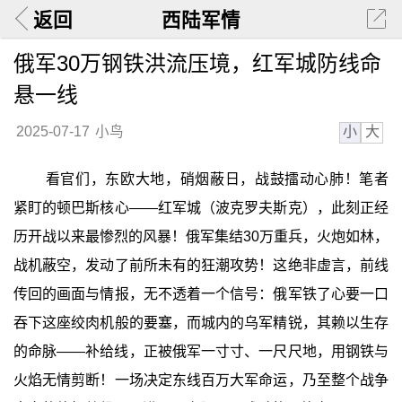
返回
西陆军情
俄军30万钢铁洪流压境，红军城防线命
悬一线
小
大
2025-07-17
小鸟
看官们，东欧大地，硝烟蔽日，战鼓擂动心肺！笔者
紧盯的顿巴斯核心——红军城（波克罗夫斯克），此刻正经
历开战以来最惨烈的风暴！俄军集结30万重兵，火炮如林，
战机蔽空，发动了前所未有的狂潮攻势！这绝非虚言，前线
传回的画面与情报，无不透着一个信号：俄军铁了心要一口
吞下这座绞肉机般的要塞，而城内的乌军精锐，其赖以生存
的命脉——补给线，正被俄军一寸寸、一尺尺地，用钢铁与
火焰无情剪断！一场决定东线百万大军命运，乃至整个战争