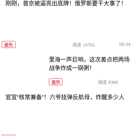
刚刚，普京被逼亮出底牌！俄罗斯要干大事了！
08-04
最热
阅读
14761
里海一声巨响，这次差点把两场
战争炸成一锅粥！
最热
阅读
8368
官宣“核常兼备”！六爷挂弹反航母，炸醒多少人