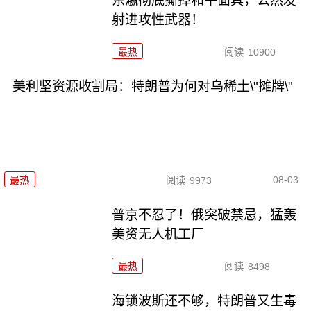
东瀛彻底撕掉和平面具，公然发
射进攻性武器！
最热
阅读
10900
美利坚资源收割局：特朗普为何对乌稀土\"摊牌\"
08-03
最热
阅读
9973
普京不忍了！俄突破禁忌，猛轰
美资无人机工厂
最热
阅读
8498
海锁波斯还不够，特朗普又生毒