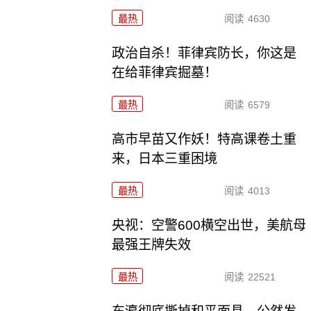
最热
阅读
4630
政治自杀！菲律宾防长，你这是
在给菲律宾掘墓！
最热
阅读
6579
高市早苗又作妖！特高课卷土重
来，日本三重困境
最热
阅读
4013
央视：空警600横空出世，美航母
最强王牌失效
最热
阅读
22521