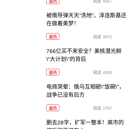
最热
阅读
4357
被俄导弹天天“洗地”，泽连斯基还
在做着美梦！
最热
阅读
3972
766亿买不来安全？美核潜光鲜
\"大计划\"的背后
最热
阅读
4933
电商哭晕：俄乌互相砸\"饭碗\"，
战争已没有后方
最热
阅读
2707
删去28字，扩军一整本！高市的