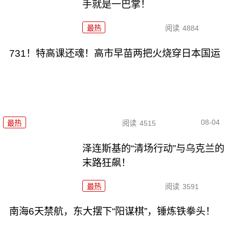
手就是一巴掌！
最热
阅读
4884
731！特高课还魂！高市早苗两把火烧穿日本国运
08-04
最热
阅读
4515
泽连斯基的“清场行动”与乌克兰的
末路狂飙！
最热
阅读
3591
南海6天禁航，东大摆下“阳谋棋”，锤炼铁拳头！