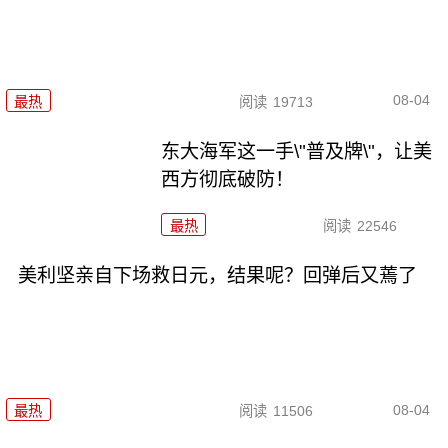
08-04
最热
阅读
19713
东大海军这一手\"普及牌\"，让美
西方彻底破防！
最热
阅读
22546
美利坚亲自下场救日元，结果呢？回弹后又蔫了
08-04
最热
阅读
11506