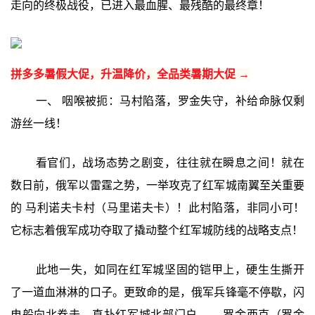
走向的终极战役，已进入最血腥、最残酷的最终章！
拼多多暑假大促，升温降价，全品类暑期大促 →
一、 咽喉被扼：马村陷落，罗金失守，补给命脉仅剩
游丝一线！
看官们，战场态势之剧变，往往就在瞬息之间！就在
数日前，俄军以雷霆之势，一举攻克了红军城南翼至关重要
的 马利诺夫卡村（马里诺夫卡）！此村陷落，非同小可！
它标志着俄军成功夺取了撬动整个红军城防线的战略支点！
此地一失，如同在红军城坚固的铠甲上，硬生生撕开
了一道血淋淋的口子。更致命的是，俄军兵锋毫不停歇，闪
电般向北卷击，直扑红军城北部门户—— 罗金西克（罗金