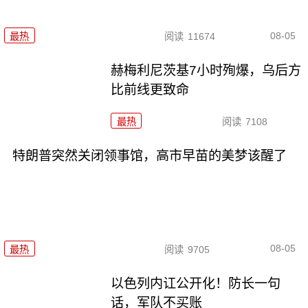
08-05
最热
阅读
11674
赫梅利尼茨基7小时殉爆，乌后方
比前线更致命
最热
阅读
7108
特朗普突然关闭领事馆，高市早苗的美梦该醒了
08-05
最热
阅读
9705
以色列内讧公开化！防长一句
话，军队不买账