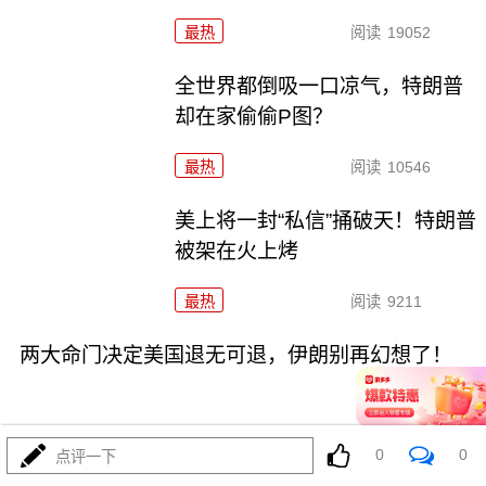
最热
阅读
19052
全世界都倒吸一口凉气，特朗普
却在家偷偷P图？
最热
阅读
10546
美上将一封“私信”捅破天！特朗普
被架在火上烤
最热
阅读
9211
两大命门决定美国退无可退，伊朗别再幻想了！
0
0
点评一下