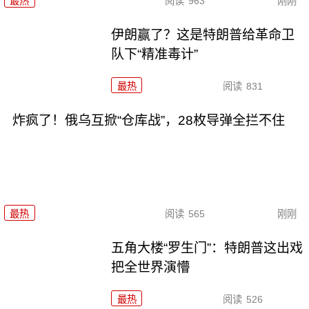
最热
阅读
963
刚刚
伊朗赢了？这是特朗普给革命卫
队下“精准毒计”
最热
阅读
831
炸疯了！俄乌互掀“仓库战”，28枚导弹全拦不住
最热
阅读
565
刚刚
五角大楼“罗生门”：特朗普这出戏
把全世界演懵
最热
阅读
526