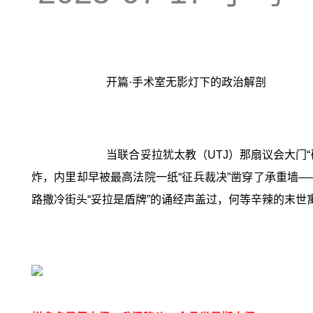
开篇·手术室无影灯下的政治解剖
当联合妥拉犹太教（UTJ）那扇议会大门
炸，内里却早被最高法院一纸“征兵裁决”凿穿了承重墙—
路撒冷街头“妥拉是盾牌”的诵经声盖过，何等辛辣的末世