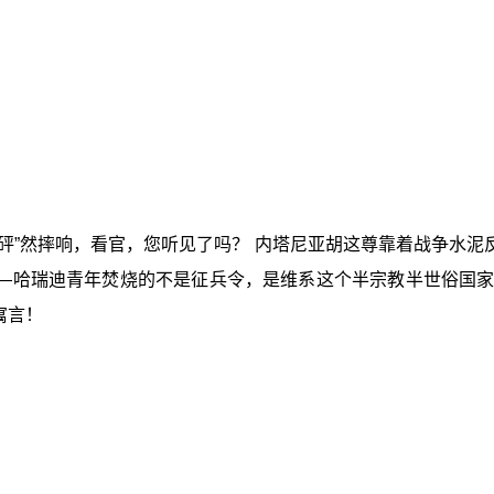
“砰”然摔响，看官，您听见了吗？ 内塔尼亚胡这尊靠着战争水泥
—哈瑞迪青年焚烧的不是征兵令，是维系这个半宗教半世俗国家
寓言！