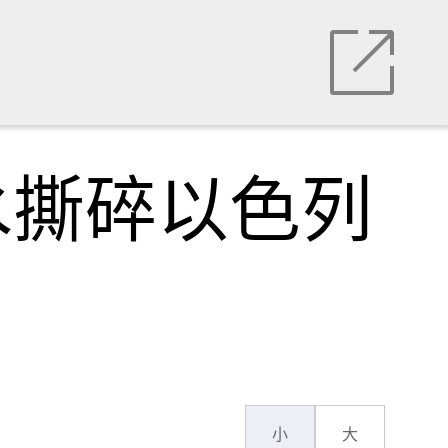
水撕碎以色列
小
大