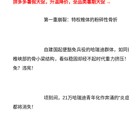
拼多多暑假大促，升温降价，全品类暑期大促 →
第一重崩裂：特权椎体的粉碎性骨折
自建国起便豁免兵役的哈瑞迪群体，如同
椎峡部的骨小梁结构，看似稳固却经不起时代重力挤压！
免？违宪！
顷刻间，21万哈瑞迪青年化作奔涌的“炎
都将消失！