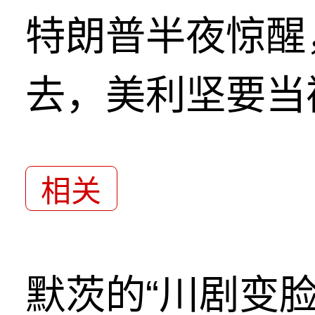
特朗普半夜惊醒
去，美利坚要当
相关
默茨的“川剧变