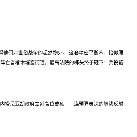
得他们对世俗战争的超然物外。 这套精密平衡术，恰似腰
与阵亡者棺木堵塞街道，最高法院的榔头终于砸下：兵役豁
断，内塔尼亚胡政府立刻高位截瘫——连预算表决的膝跳反射