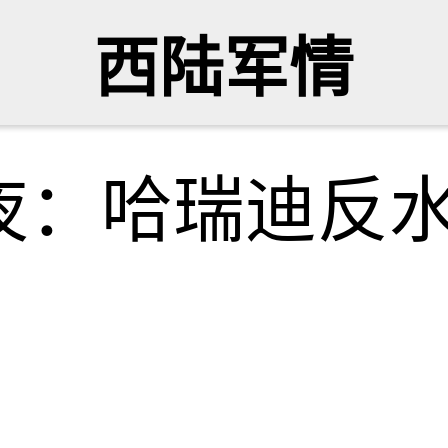
西陆军情
夜：哈瑞迪反