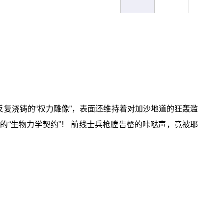
反复浇铸的“权力雕像”，表面还维持着对加沙地道的狂轰滥
的“生物力学契约”！ 前线士兵枪膛告罄的咔哒声，竟被耶