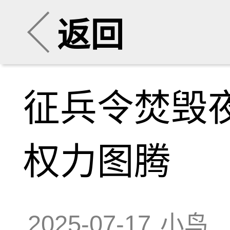
返回
征兵令焚毁
权力图腾
2025-07-17
小鸟