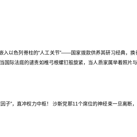
嵌入以色列脊柱的“人工关节”——国家拨款供养其研习经典，换
当国际法庭的谴责如椎弓根螺钉般旋紧，当人质家属举着照片
症因子”，直冲权力中枢！ 沙斯党那11个席位的神经束一旦离