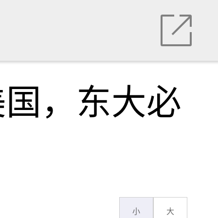
美国，东大必
小
大