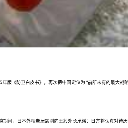
25年版《防卫白皮书》，再次把中国定位为 “前所未有的最大战
谈期间，日本外相岩屋毅刚向王毅外长承诺：日方将认真对待历