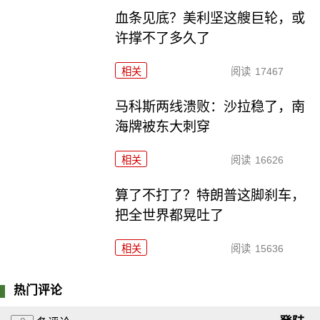
血条见底？美利坚这艘巨轮，或
许撑不了多久了
相关
阅读
17467
马科斯两线溃败：沙拉稳了，南
海牌被东大刺穿
相关
阅读
16626
算了不打了？特朗普这脚刹车，
把全世界都晃吐了
相关
阅读
15636
热门评论