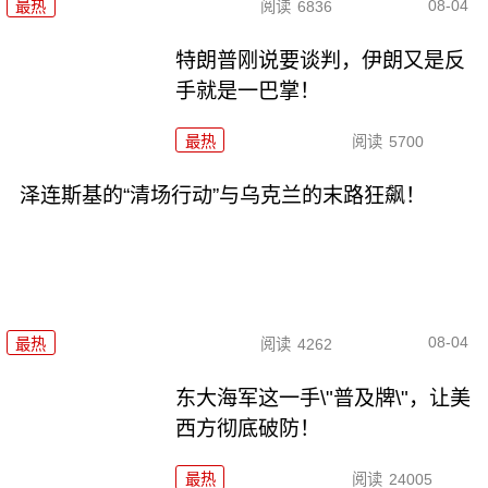
08-04
最热
阅读
6836
特朗普刚说要谈判，伊朗又是反
手就是一巴掌！
最热
阅读
5700
泽连斯基的“清场行动”与乌克兰的末路狂飙！
08-04
最热
阅读
4262
东大海军这一手\"普及牌\"，让美
西方彻底破防！
最热
阅读
24005