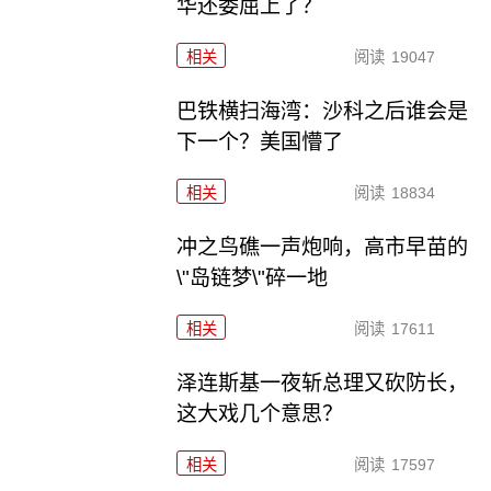
华还委屈上了？
相关
阅读
19047
巴铁横扫海湾：沙科之后谁会是
下一个？美国懵了
相关
阅读
18834
冲之鸟礁一声炮响，高市早苗的
\"岛链梦\"碎一地
相关
阅读
17611
泽连斯基一夜斩总理又砍防长，
这大戏几个意思？
相关
阅读
17597