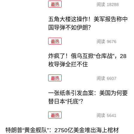
最热
阅读
18288
五角大楼这操作！美军报告称中
国导弹不如伊朗？
最热
阅读
9676
炸疯了！俄乌互掀“仓库战”，28
枚导弹全拦不住
最热
阅读
6607
一张纸条引发血案：美国为何要
替日本“托底”？
最热
阅读
5641
特朗普“黄金舰队”：2750亿美金堆出海上棺材