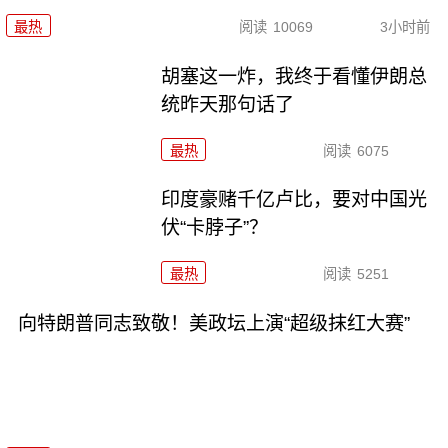
最热
阅读
10069
3小时前
胡塞这一炸，我终于看懂伊朗总
统昨天那句话了
最热
阅读
6075
印度豪赌千亿卢比，要对中国光
伏“卡脖子”？
最热
阅读
5251
向特朗普同志致敬！美政坛上演“超级抹红大赛”