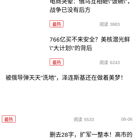
电商哭晕：俄乌互相砸\"饭碗\"，
战争已没有后方
最热
阅读
3883
766亿买不来安全？美核潜光鲜
\"大计划\"的背后
最热
阅读
6243
被俄导弹天天“洗地”，泽连斯基还在做着美梦！
08-06
最热
阅读
5533
删去28字，扩军一整本！高市的