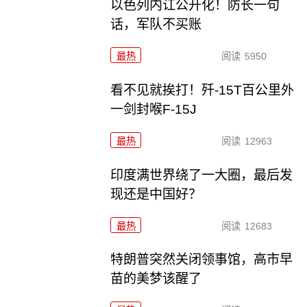
以色列内讧公开化！防长一句
话，军队不买账
最热
阅读
5950
看不见就挨打！歼-15T百公里外
一剑封喉F-15J
最热
阅读
12963
印度满世界绕了一大圈，最后发
现还是中国好？
最热
阅读
12683
特朗普突然关闭领事馆，高市早
苗的美梦该醒了