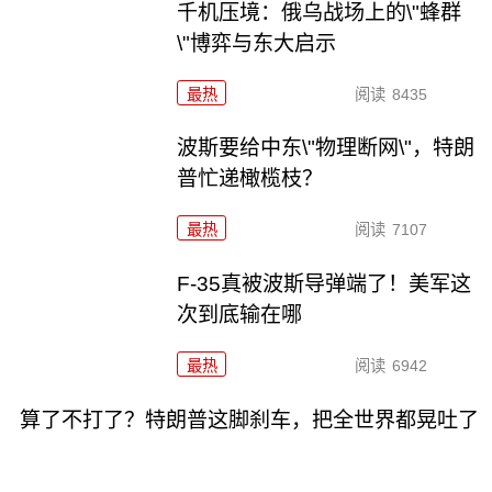
千机压境：俄乌战场上的\"蜂群
\"博弈与东大启示
最热
阅读
8435
波斯要给中东\"物理断网\"，特朗
普忙递橄榄枝？
最热
阅读
7107
F-35真被波斯导弹端了！美军这
次到底输在哪
最热
阅读
6942
算了不打了？特朗普这脚刹车，把全世界都晃吐了