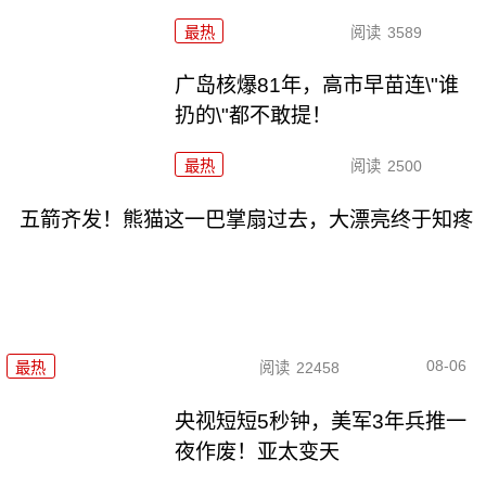
最热
阅读
3589
广岛核爆81年，高市早苗连\"谁
扔的\"都不敢提！
最热
阅读
2500
五箭齐发！熊猫这一巴掌扇过去，大漂亮终于知疼
08-06
最热
阅读
22458
央视短短5秒钟，美军3年兵推一
夜作废！亚太变天