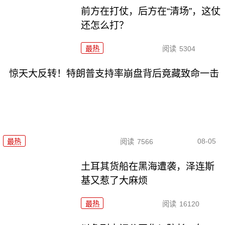
前方在打仗，后方在“清场”，这仗
还怎么打？
最热
阅读
5304
惊天大反转！特朗普支持率崩盘背后竟藏致命一击
08-05
最热
阅读
7566
土耳其货船在黑海遭袭，泽连斯
基又惹了大麻烦
最热
阅读
16120