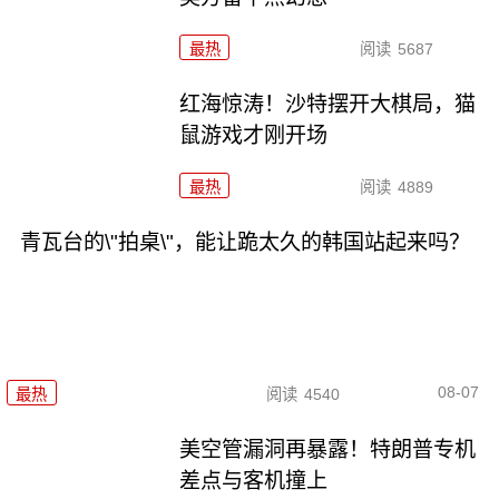
最热
阅读
5687
红海惊涛！沙特摆开大棋局，猫
鼠游戏才刚开场
最热
阅读
4889
青瓦台的\"拍桌\"，能让跪太久的韩国站起来吗？
08-07
最热
阅读
4540
美空管漏洞再暴露！特朗普专机
差点与客机撞上