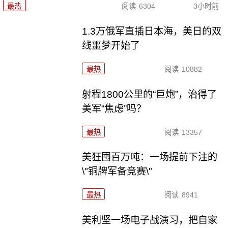
最热
阅读
6304
3小时前
1.3万俄军直插日本海，美日的双
线噩梦开始了
最热
阅读
10882
射程1800公里的“巨炮”，治得了
美军“焦虑”吗？
最热
阅读
13357
美狂囤百万吨：一场提前下注的
\"铜牌军备竞赛\"
最热
阅读
8941
美利坚一场电子战演习，把自家