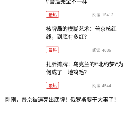
\"警巡完全不一样
最热
阅读
15412
核牌局的模糊艺术：普京核红
线，到底有多红？
最热
阅读
4685
扎胖摊牌：乌克兰的\"北约梦\"为
何成了一地鸡毛？
最热
阅读
4544
刚刚，普京被逼亮出底牌！俄罗斯要干大事了！