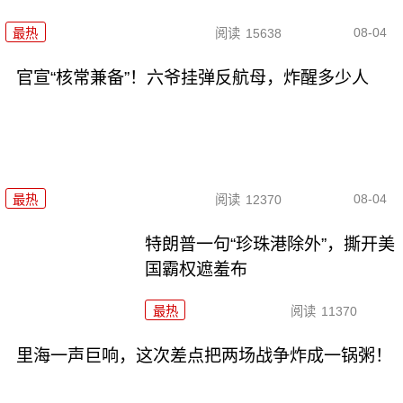
08-04
最热
阅读
15638
官宣“核常兼备”！六爷挂弹反航母，炸醒多少人
08-04
最热
阅读
12370
特朗普一句“珍珠港除外”，撕开美
国霸权遮羞布
最热
阅读
11370
里海一声巨响，这次差点把两场战争炸成一锅粥！