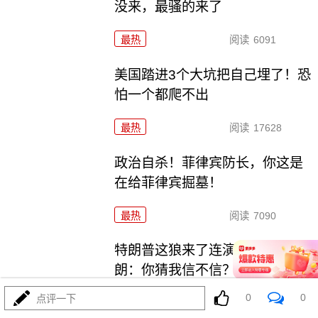
没来，最骚的来了
最热
阅读
6091
美国踏进3个大坑把自己埋了！恐
怕一个都爬不出
最热
阅读
17628
政治自杀！菲律宾防长，你这是
在给菲律宾掘墓！
最热
阅读
7090
特朗普这狼来了连演十遍，伊
朗：你猜我信不信？
0
0
点评一下
最热
阅读
5324