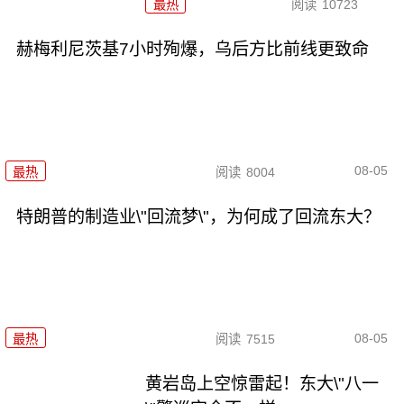
最热
阅读
10723
赫梅利尼茨基7小时殉爆，乌后方比前线更致命
08-05
最热
阅读
8004
特朗普的制造业\"回流梦\"，为何成了回流东大？
08-05
最热
阅读
7515
黄岩岛上空惊雷起！东大\"八一