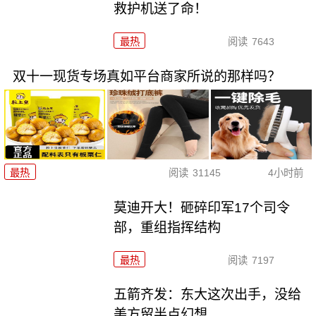
救护机送了命！
最热
阅读
7643
双十一现货专场真如平台商家所说的那样吗？
最热
阅读
31145
4小时前
莫迪开大！砸碎印军17个司令
部，重组指挥结构
最热
阅读
7197
五箭齐发：东大这次出手，没给
美方留半点幻想