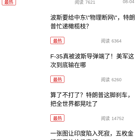
08-04
最热
阅读
7621
波斯要给中东\"物理断网\"，特朗
普忙递橄榄枝？
最热
阅读
6364
F-35真被波斯导弹端了！美军这
次到底输在哪
最热
阅读
6260
算了不打了？特朗普这脚刹车，
把全世界都晃吐了
最热
阅读
14752
一张图让印度陷入死寂，五枚金