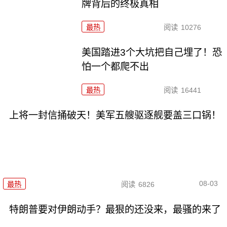
牌背后的终极真相
最热
阅读
10276
美国踏进3个大坑把自己埋了！恐
怕一个都爬不出
最热
阅读
16441
上将一封信捅破天！美军五艘驱逐舰要盖三口锅！
08-03
最热
阅读
6826
特朗普要对伊朗动手？最狠的还没来，最骚的来了