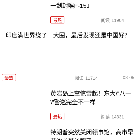
一剑封喉F-15J
最热
阅读
11904
印度满世界绕了一大圈，最后发现还是中国好？
08-05
最热
阅读
11714
黄岩岛上空惊雷起！东大\"八一
\"警巡完全不一样
最热
阅读
14331
特朗普突然关闭领事馆，高市早