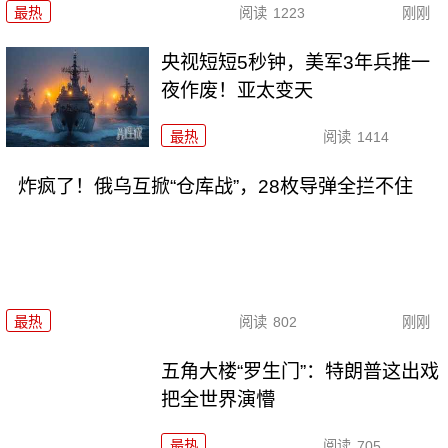
最热
阅读
1223
刚刚
央视短短5秒钟，美军3年兵推一
夜作废！亚太变天
最热
阅读
1414
炸疯了！俄乌互掀“仓库战”，28枚导弹全拦不住
最热
阅读
802
刚刚
五角大楼“罗生门”：特朗普这出戏
把全世界演懵
最热
阅读
705