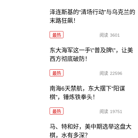
泽连斯基的“清场行动”与乌克兰的
末路狂飙！
最热
阅读
3601
东大海军这一手\"普及牌\"，让美
西方彻底破防！
最热
阅读
22596
南海6天禁航，东大摆下“阳谋
棋”，锤炼铁拳头！
最热
阅读
19751
马、特和好，美中期选举这盘大
棋，水有多深？