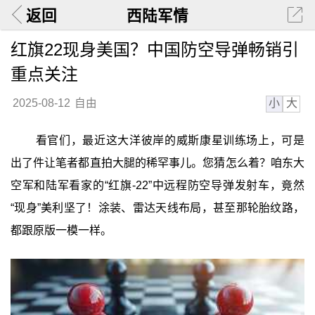
返回
西陆军情
红旗22现身美国？中国防空导弹畅销引
重点关注
小
大
2025-08-12
自由
看官们，最近这大洋彼岸的威斯康星训练场上，可是
出了件让笔者都直拍大腿的稀罕事儿。您猜怎么着？咱东大
空军和陆军看家的“红旗-22”中远程防空导弹发射车，竟然
“现身”美利坚了！涂装、雷达天线布局，甚至那轮胎纹路，
都跟原版一模一样。