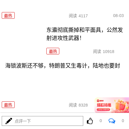
08-03
最热
阅读
4117
东瀛彻底撕掉和平面具，公然发
射进攻性武器！
最热
阅读
10918
海锁波斯还不够，特朗普又生毒计，陆地也要封
08-03
最热
阅读
8328
4万吨老将压阵，054B新锐亮相：美菲仔细品品
0
0
点评一下