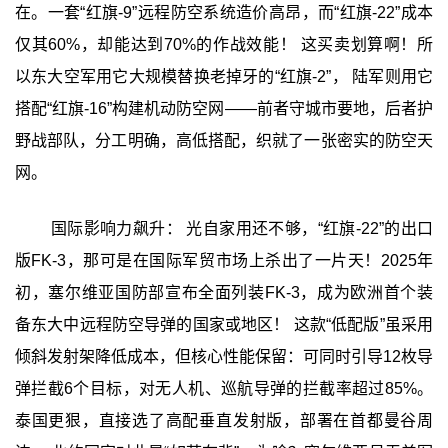
在。一套“红旗-9”远程防空系统造价高昂，而“红旗-22”成本
仅其60%，却能达到70%的作战效能！ 这买卖划算啊！所
以东大空军用它大规模替换老掉牙的“红旗-2”， 陆军则用它
搭配“红旗-16”构建机动防空网——前者守城市要地，后者护
野战部队，分工明确，高低搭配，织就了一张密实的防空天
网。
国际影响力飙升： 光自家用还不够，“红旗-22”的出口
版FK-3，那可是在国际军贸市场上杀出了一片天！2025年
初，塞尔维亚国防部宣布全面列装FK-3，成为欧洲首个装
备东大中远程防空导弹的国家或地区！ 这款“低配版”虽采用
倾斜发射架降低成本，但核心性能保留：可同时引导12枚导
弹拦截6个目标，对无人机、巡航导弹的拦截率超过85%。
泰国更狠，直接选了高配垂直发射版，部署在首都曼谷周