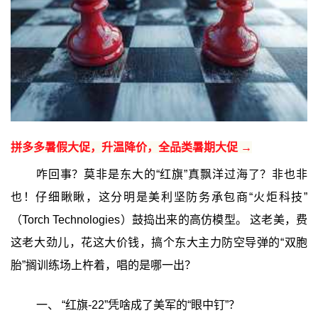
拼多多暑假大促，升温降价，全品类暑期大促 →
咋回事？莫非是东大的“红旗”真飘洋过海了？非也非
也！仔细瞅瞅，这分明是美利坚防务承包商“火炬科技”
（Torch Technologies）鼓捣出来的高仿模型。 这老美，费
这老大劲儿，花这大价钱，搞个东大主力防空导弹的“双胞
胎”搁训练场上杵着，唱的是哪一出？
一、 “红旗-22”凭啥成了美军的“眼中钉”？