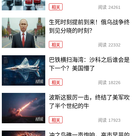
相关
阅读
24261
生死时刻提前到来！俄乌战争终
到见分晓的时刻？
相关
阅读
22332
巴铁横扫海湾：沙科之后谁会是
下一个？美国懵了
相关
阅读
18226
波斯这狠厉一击，终结了美军吹
了半个世纪的牛
相关
阅读
17923
冲之鸟礁一声炮响，高市早苗的