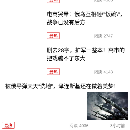
最热
阅读
4983
电商哭晕：俄乌互相砸\"饭碗\"，
战争已没有后方
最热
阅读
2747
删去28字，扩军一整本！高市的
把戏骗不了东大
最热
阅读
4143
被俄导弹天天“洗地”，泽连斯基还在做着美梦！
最热
阅读
4036
3小时前