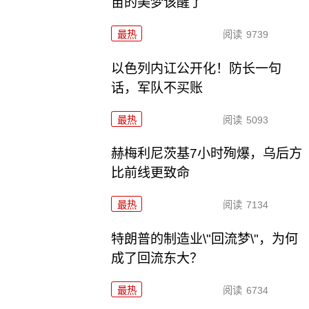
苗的美梦该醒了
最热
阅读
9739
以色列内讧公开化！防长一句
话，军队不买账
最热
阅读
5093
赫梅利尼茨基7小时殉爆，乌后方
比前线更致命
最热
阅读
7134
特朗普的制造业\"回流梦\"，为何
成了回流东大？
最热
阅读
6734