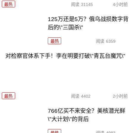
最热
阅读
31145
4小时前
125万还是5万？俄乌战损数字背
后的\"三国杀\"
最热
阅读
6359
对检察官体系下手！李在明要打破\"青瓦台魔咒\"
最热
阅读
4402
2小时前
766亿买不来安全？美核潜光鲜
\"大计划\"的背后