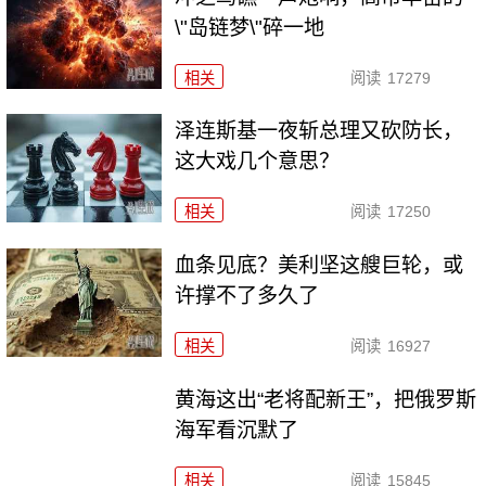
\"岛链梦\"碎一地
相关
阅读
17279
泽连斯基一夜斩总理又砍防长，
这大戏几个意思？
相关
阅读
17250
血条见底？美利坚这艘巨轮，或
许撑不了多久了
相关
阅读
16927
黄海这出“老将配新王”，把俄罗斯
海军看沉默了
相关
阅读
15845