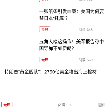
一张纸条引发血案：美国为何要
替日本“托底”？
最热
阅读
648
五角大楼这操作！美军报告称中
国导弹不如伊朗？
最热
阅读
569
特朗普“黄金舰队”：2750亿美金堆出海上棺材
最热
阅读
625
刚刚