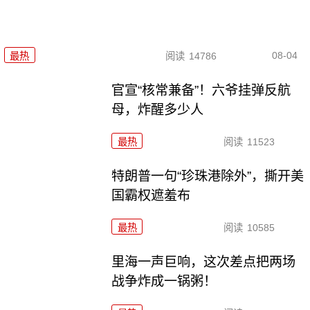
08-04
最热
阅读
14786
官宣“核常兼备”！六爷挂弹反航
母，炸醒多少人
最热
阅读
11523
特朗普一句“珍珠港除外”，撕开美
国霸权遮羞布
最热
阅读
10585
里海一声巨响，这次差点把两场
战争炸成一锅粥！