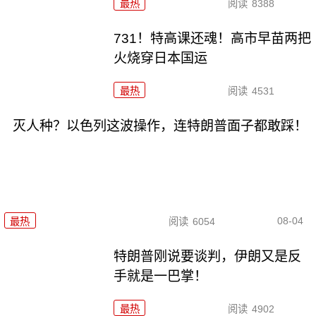
最热
阅读
8388
731！特高课还魂！高市早苗两把
火烧穿日本国运
最热
阅读
4531
灭人种？以色列这波操作，连特朗普面子都敢踩！
08-04
最热
阅读
6054
特朗普刚说要谈判，伊朗又是反
手就是一巴掌！
最热
阅读
4902