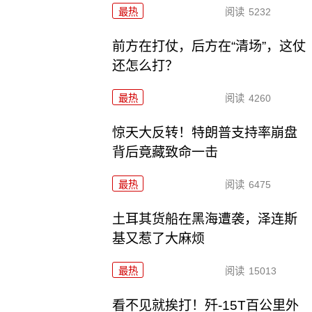
最热
阅读
5232
前方在打仗，后方在“清场”，这仗
还怎么打？
最热
阅读
4260
惊天大反转！特朗普支持率崩盘
背后竟藏致命一击
最热
阅读
6475
土耳其货船在黑海遭袭，泽连斯
基又惹了大麻烦
最热
阅读
15013
看不见就挨打！歼-15T百公里外