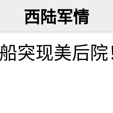
西陆军情
冰船突现美后院