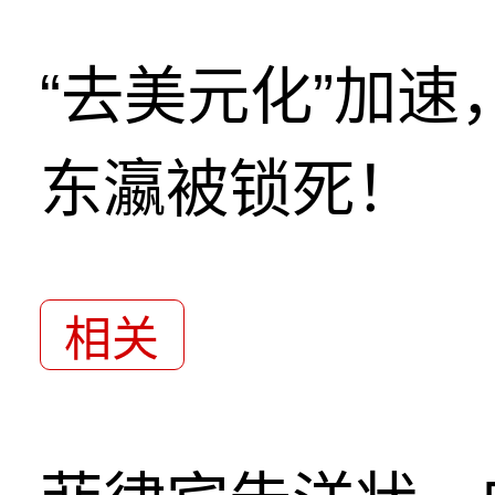
“去美元化”加
东瀛被锁死！
相关