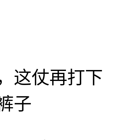
，这仗再打下
裤子