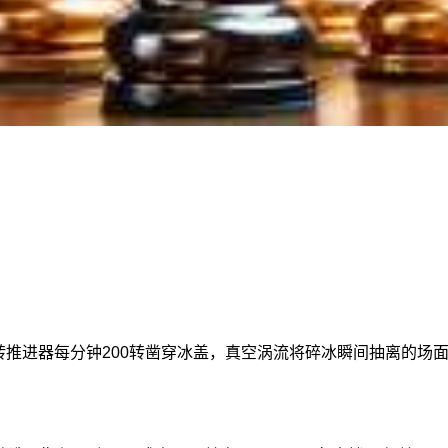
回转推进器每分钟200转凿穿冰盖，真空涡流将碎冰瞬间抽离的场