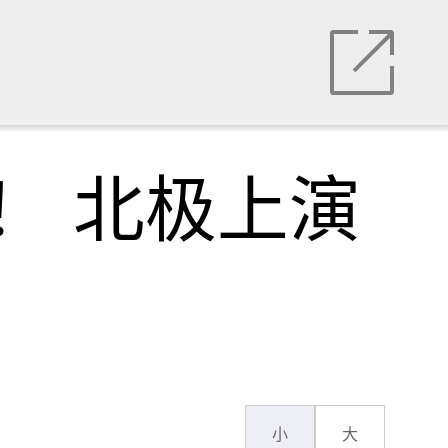
！ 北极上演
小
大