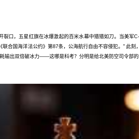
裂口，五星红旗在冰爆激起的百米水幕中猎猎如刀。当美军C-1
《联合国海洋法公约》第87条，公海航行自由不容侵犯。” 此刻
能耗输出双倍破冰力——这哪是科考？分明是给北美防空司令部的