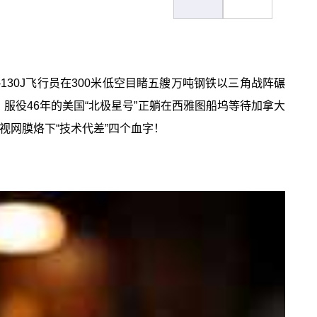
30J飞行员在300米低空目睹五艘万吨钢铁以三角战阵碾
，服役46年的美国“北极星号”正躺在西雅图船坞等待加拿大
视网膜烙下“技术代差”四个血字！