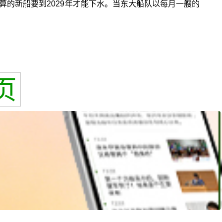
算的新船要到2029年才能下水。当东大船队以每月一艘的
页