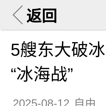
返回
5艘东大破
“冰海战”
2025-08-12
自由