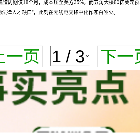
造周期仅18个月，成本压至美方35%，而五角大楼80亿美元预
极地法律人才缺口”，此刻在无线电交锋中化作苍白哑火。
上一页
下一