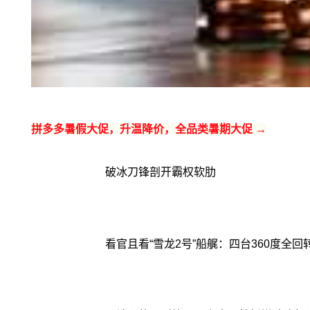
拼多多暑假大促，升温降价，全品类暑期大促 →
破冰刀锋剖开霸权软肋
看官且看“雪龙2号”船艉：四台360度全