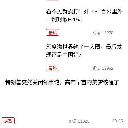
看不见就挨打！歼-15T百公里外
一剑封喉F-15J
最热
阅读
13278
印度满世界绕了一大圈，最后发
现还是中国好？
最热
阅读
12952
特朗普突然关闭领事馆，高市早苗的美梦该醒了
08-05
最热
阅读
11023