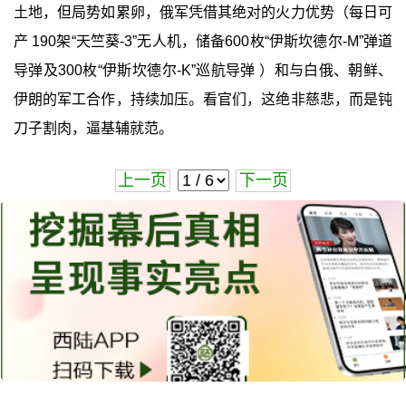
土地，但局势如累卵，俄军凭借其绝对的火力优势（每日可
产 190架“天竺葵-3”无人机，储备600枚“伊斯坎德尔-M”弹道
导弹及300枚“伊斯坎德尔-K”巡航导弹 ）和与白俄、朝鲜、
伊朗的军工合作，持续加压。看官们，这绝非慈悲，而是钝
刀子割肉，逼基辅就范。
上一页
下一页