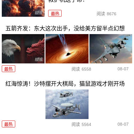
最热
阅读
8676
五箭齐发：东大这次出手，没给美方留半点幻想
08-07
最热
阅读
6558
红海惊涛！沙特摆开大棋局，猫鼠游戏才刚开场
08-07
最热
阅读
5564