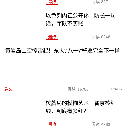
最热
阅读
8271
以色列内讧公开化！防长一句
话，军队不买账
最热
阅读
6248
黄岩岛上空惊雷起！东大\"八一\"警巡完全不一样
08-05
最热
阅读
15706
核牌局的模糊艺术：普京核红
线，到底有多红？
最热
阅读
4983