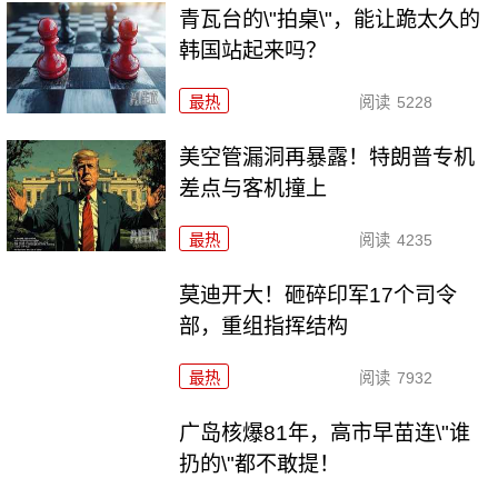
青瓦台的\"拍桌\"，能让跪太久的
韩国站起来吗？
最热
阅读
5228
美空管漏洞再暴露！特朗普专机
差点与客机撞上
最热
阅读
4235
莫迪开大！砸碎印军17个司令
部，重组指挥结构
最热
阅读
7932
广岛核爆81年，高市早苗连\"谁
扔的\"都不敢提！