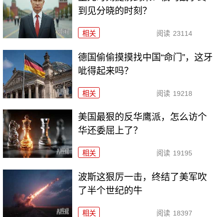
到见分晓的时刻？
相关
阅读
23114
德国偷偷摸摸找中国“命门”，这牙
呲得起来吗？
相关
阅读
19218
美国最狠的反华鹰派，怎么访个
华还委屈上了？
相关
阅读
19195
波斯这狠厉一击，终结了美军吹
了半个世纪的牛
相关
阅读
18397