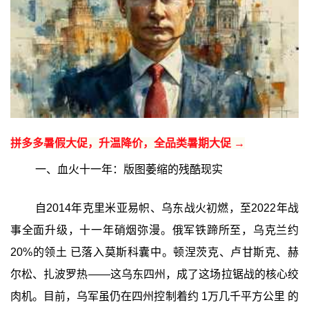
拼多多暑假大促，升温降价，全品类暑期大促 →
一、血火十一年：版图萎缩的残酷现实
自2014年克里米亚易帜、乌东战火初燃，至2022年战
事全面升级，十一年硝烟弥漫。俄军铁蹄所至，乌克兰约
20%的领土 已落入莫斯科囊中。顿涅茨克、卢甘斯克、赫
尔松、扎波罗热——这乌东四州，成了这场拉锯战的核心绞
肉机。目前，乌军虽仍在四州控制着约 1万几千平方公里 的