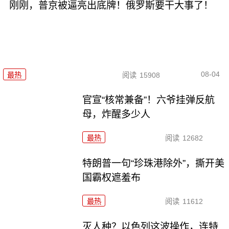
刚刚，普京被逼亮出底牌！俄罗斯要干大事了！
08-04
最热
阅读
15908
官宣“核常兼备”！六爷挂弹反航
母，炸醒多少人
最热
阅读
12682
特朗普一句“珍珠港除外”，撕开美
国霸权遮羞布
最热
阅读
11612
灭人种？以色列这波操作，连特