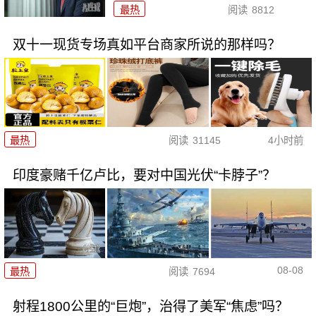
最热
阅读
8812
双十一现货专场真如平台商家所说的那样吗？
最热
阅读
31145
4小时前
印度豪赌千亿卢比，要对中国光伏“卡脖子”？
08-08
最热
阅读
7694
射程1800公里的“巨炮”，治得了美军“焦虑”吗？