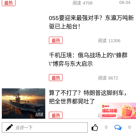
08-04
最热
阅读
4708
055要迎来最强对手？东瀛万吨新
驱已上船台！
最热
阅读
11306
千机压境：俄乌战场上的\"蜂群
\"博弈与东大启示
最热
阅读
8672
算了不打了？特朗普这脚刹车，
把全世界都晃吐了
最热
阅读
15946
0
0
点评一下
一张图让印度陷入死寂，五枚金牌背后的终极真相