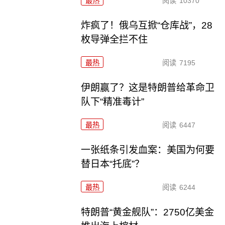
最热
阅读
10370
炸疯了！俄乌互掀“仓库战”，28
枚导弹全拦不住
最热
阅读
7195
伊朗赢了？这是特朗普给革命卫
队下“精准毒计”
最热
阅读
6447
一张纸条引发血案：美国为何要
替日本“托底”？
最热
阅读
6244
特朗普“黄金舰队”：2750亿美金