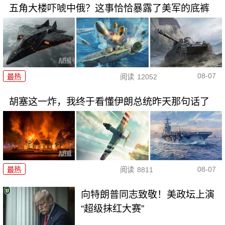
五角大楼吓唬中俄？这事恰恰暴露了美军的底裤
08-07
最热
阅读
12052
胡塞这一炸，我终于看懂伊朗总统昨天那句话了
08-07
最热
阅读
8811
向特朗普同志致敬！美政坛上演
“超级抹红大赛”