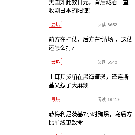
美国如此救日元，背后藏着三重
收割日本的阳谋！
最热
阅读
6652
前方在打仗，后方在“清场”，这仗
还怎么打？
最热
阅读
5548
土耳其货船在黑海遭袭，泽连斯
基又惹了大麻烦
最热
阅读
16419
赫梅利尼茨基7小时殉爆，乌后方
比前线更致命