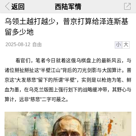
返回
西陆军情
乌领土越打越少，普京打算给泽连斯基
留多少地
小
大
2025-08-12
自由
看官们，笔者今日就着这俄乌棋盘上的最新风云，与
诸位掰扯掰扯这“半壁江山”背后的刀光剑影与大国算计。普
京这“大发慈悲”留下的所谓“半壁”，实则是以枪炮为笔、鲜
血为墨，在乌克兰版图上强行划下的战略缓冲带，其野心与
算计，远非“慈悲”二字可蔽之。