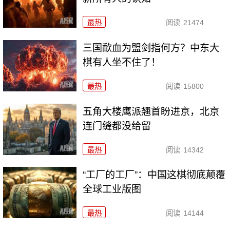
最热
阅读
21474
三国歃血为盟剑指何方？中东大
棋有人坐不住了！
最热
阅读
15800
五角大楼鹰派翘首盼进京，北京
连门缝都没给留
最热
阅读
14342
“工厂的工厂”：中国这棋彻底颠覆
全球工业版图
最热
阅读
14144