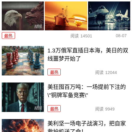
08-07
最热
阅读
14501
1.3万俄军直插日本海，美日的双
线噩梦开始了
最热
阅读
12044
美狂囤百万吨：一场提前下注的
\"铜牌军备竞赛\"
最热
阅读
9949
美利坚一场电子战演习，把自家
救护机送了命！