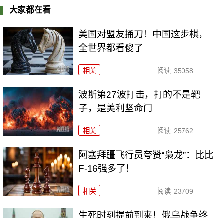
大家都在看
美国对盟友捅刀！中国这步棋，
全世界都看傻了
相关
阅读
35058
波斯第27波打击，打的不是靶
子，是美利坚命门
相关
阅读
25762
阿塞拜疆飞行员夸赞“枭龙”：比比
F-16强多了！
相关
阅读
23709
生死时刻提前到来！俄乌战争终