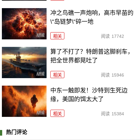
冲之鸟礁一声炮响，高市早苗的
\"岛链梦\"碎一地
相关
阅读
17742
算了不打了？特朗普这脚刹车，
把全世界都晃吐了
相关
阅读
15946
中东一触即发！沙特到生死边
缘，美国的饵太大了
相关
阅读
15384
热门评论