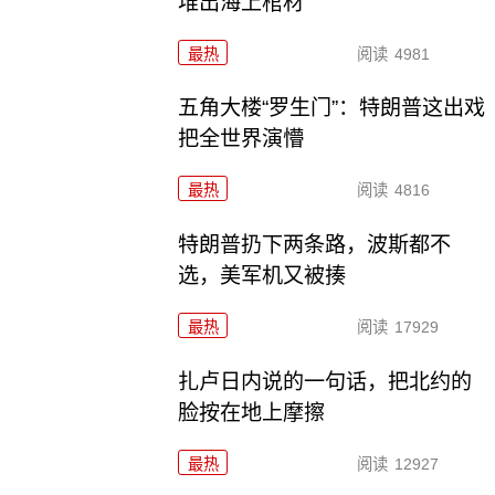
堆出海上棺材
最热
阅读
4981
五角大楼“罗生门”：特朗普这出戏
把全世界演懵
最热
阅读
4816
特朗普扔下两条路，波斯都不
选，美军机又被揍
最热
阅读
17929
扎卢日内说的一句话，把北约的
脸按在地上摩擦
最热
阅读
12927