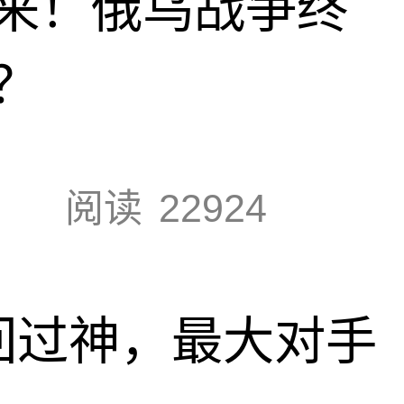
来！俄乌战争终
？
阅读
22924
回过神，最大对手