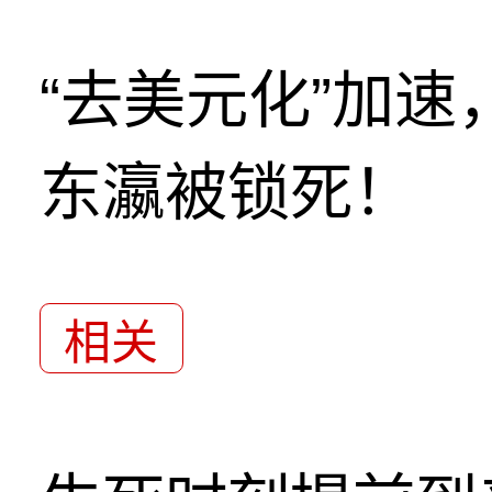
“去美元化”加
东瀛被锁死！
相关