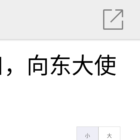
口，向东大使
小
大