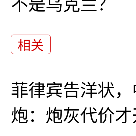
不是乌克兰？
相关
菲律宾告洋状，
炮：炮灰代价才