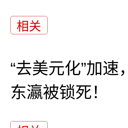
相关
“去美元化”加
东瀛被锁死！