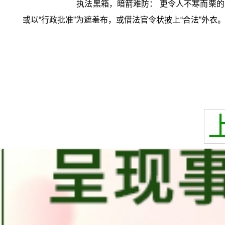
执法黑箱，暗箭难防： 更令人不寒而栗的
或以“行政批准”为遮羞布，或借法官令状披上“合法”外