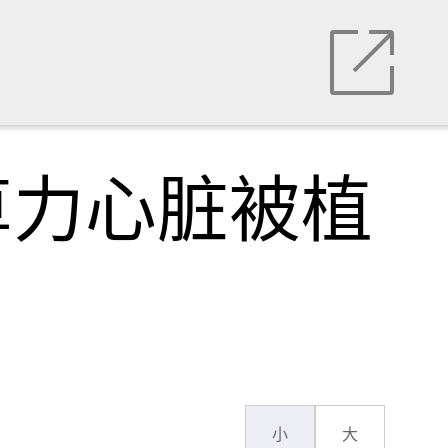
算力心脏被植
小
大