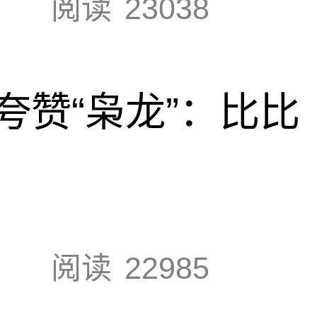
阅读
23038
夸赞“枭龙”：比比
阅读
22985