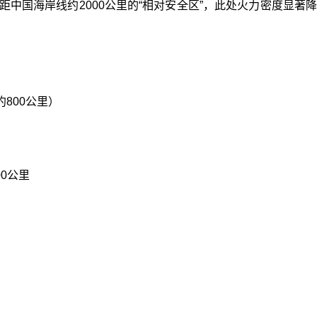
距中国海岸线约2000公里的“相对安全区”，此处火力密度显
B约800公里）
00公里