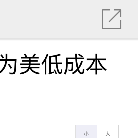
沦为美低成本
小
大