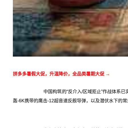
拼多多暑假大促，升温降价，全品类暑期大促 →
中国构筑的“反介入/区域拒止”作战体系
轰-6K携带的鹰击-12超音速反舰导弹，以及潜伏水下的