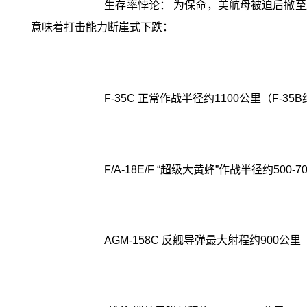
生存率悖论： 为保命，美航母被迫后撤至
意味着打击能力断崖式下跌：
F-35C 正常作战半径约1100公里（F-35
F/A-18E/F “超级大黄蜂”作战半径约500-7
AGM-158C 反舰导弹最大射程约900公里