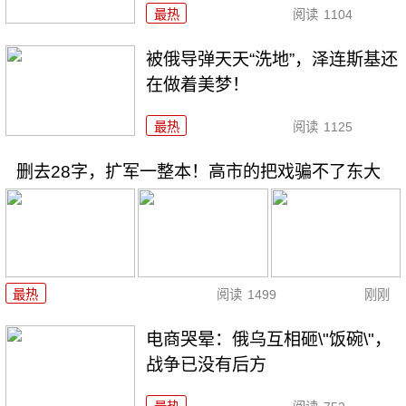
最热
阅读
1104
被俄导弹天天“洗地”，泽连斯基还
在做着美梦！
最热
阅读
1125
删去28字，扩军一整本！高市的把戏骗不了东大
最热
阅读
1499
刚刚
电商哭晕：俄乌互相砸\"饭碗\"，
战争已没有后方