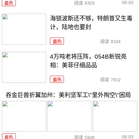
08-03
最热
阅读
8303
海锁波斯还不够，特朗普又生毒
计，陆地也要封
最热
阅读
8104
4万吨老将压阵，054B新锐亮
相：美菲仔细品品
最热
阅读
7912
吞金巨兽折翼加州：美利坚军工\"里外掏空\"困局
08-03
最热
阅读
5948