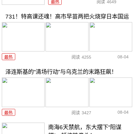
最热
阅读
4649
731！特高课还魂！高市早苗两把火烧穿日本国运
08-04
最热
阅读
4255
泽连斯基的“清场行动”与乌克兰的末路狂飙！
08-04
最热
阅读
3427
南海6天禁航，东大摆下“阳谋