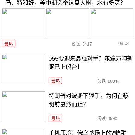
马、特和好，美中期选举这盘大棋，水有多深？
08-04
最热
阅读
5417
055要迎来最强对手？东瀛万吨新
驱已上船台！
最热
阅读
10044
特朗普对波斯下狠手，为何在黎
明前戛然而止？
最热
阅读
3590
千机压境：俄乌战场上的\"蜂群