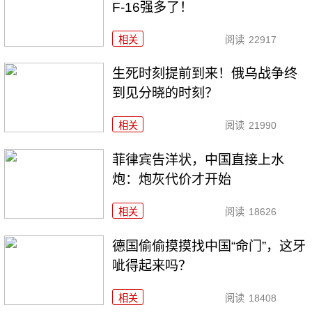
F-16强多了！
相关
阅读
22917
生死时刻提前到来！俄乌战争终
到见分晓的时刻？
相关
阅读
21990
菲律宾告洋状，中国直接上水
炮：炮灰代价才开始
相关
阅读
18626
德国偷偷摸摸找中国“命门”，这牙
呲得起来吗？
相关
阅读
18408