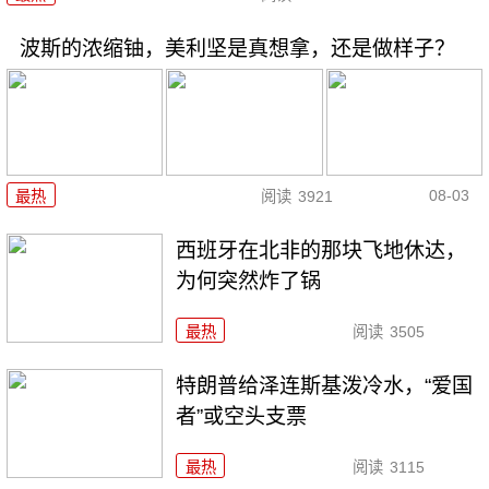
波斯的浓缩铀，美利坚是真想拿，还是做样子？
08-03
最热
阅读
3921
西班牙在北非的那块飞地休达，
为何突然炸了锅
最热
阅读
3505
特朗普给泽连斯基泼冷水，“爱国
者”或空头支票
最热
阅读
3115