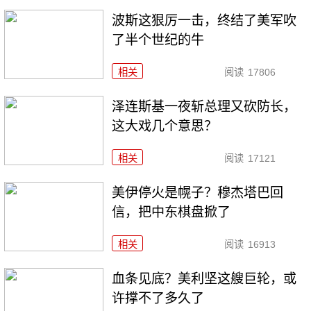
波斯这狠厉一击，终结了美军吹
了半个世纪的牛
相关
阅读
17806
泽连斯基一夜斩总理又砍防长，
这大戏几个意思？
相关
阅读
17121
美伊停火是幌子？穆杰塔巴回
信，把中东棋盘掀了
相关
阅读
16913
血条见底？美利坚这艘巨轮，或
许撑不了多久了