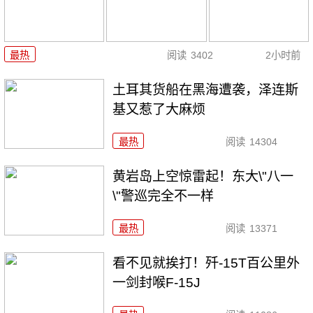
最热
阅读
3402
2小时前
土耳其货船在黑海遭袭，泽连斯
基又惹了大麻烦
最热
阅读
14304
黄岩岛上空惊雷起！东大\"八一
\"警巡完全不一样
最热
阅读
13371
看不见就挨打！歼-15T百公里外
一剑封喉F-15J