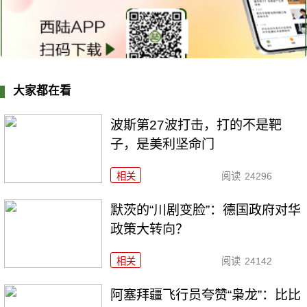
大家都在看
波斯第27波打击，打的不是靶
子，是美利坚命门
相关
阅读
24296
默茨的“川剧变脸”：德国政府对华
政策大转向？
相关
阅读
24142
阿塞拜疆飞行员夸赞“枭龙”：比比