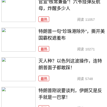
官宣“核常兼备”！六爷挂弹反航
母，炸醒多少人
最热
阅读
11057
特朗普一句“珍珠港除外”，撕开美
国霸权遮羞布
最热
阅读
10271
灭人种？以色列这波操作，连特
朗普面子都敢踩！
最热
阅读
5748
特朗普刚说要谈判，伊朗又是反
手就是一巴掌！