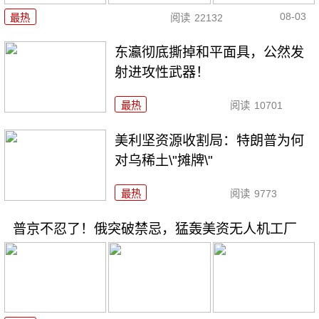
08-03
最热
阅读
22132
东瀛彻底撕掉和平面具，公然发
射进攻性武器！
最热
阅读
10701
美利坚资源收割局：特朗普为何
对乌稀土\"摊牌\"
最热
阅读
9773
普京不忍了！俄突破禁忌，猛轰美资无人机工厂