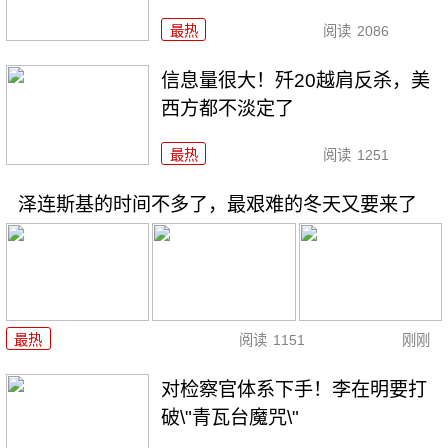
最热
阅读
2086
信息量很大！歼20越肩反杀，美
西方都不淡定了
最热
阅读
1251
泽连斯基的时间不多了，最艰难的冬天又要来了
最热
阅读
1151
刚刚
对检察官体系下手！李在明要打
破\"青瓦台魔咒\"