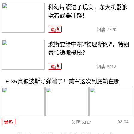
科幻片照进了现实，东大机器狼
驮着武器冲锋！
最热
阅读
7720
波斯要给中东\"物理断网\"，特朗
普忙递橄榄枝？
最热
阅读
6218
F-35真被波斯导弹端了！美军这次到底输在哪
08-04
最热
阅读
6117