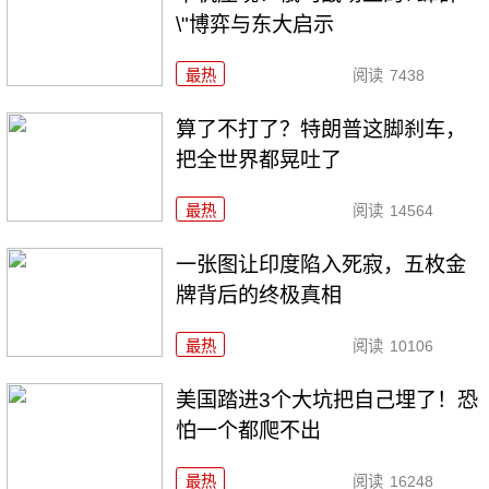
\"博弈与东大启示
最热
阅读
7438
算了不打了？特朗普这脚刹车，
把全世界都晃吐了
最热
阅读
14564
一张图让印度陷入死寂，五枚金
牌背后的终极真相
最热
阅读
10106
美国踏进3个大坑把自己埋了！恐
怕一个都爬不出
最热
阅读
16248