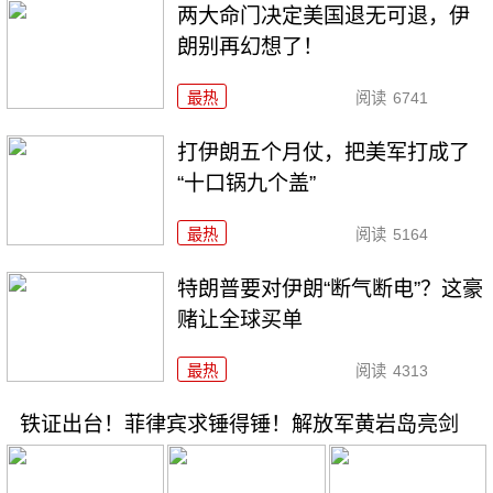
两大命门决定美国退无可退，伊
朗别再幻想了！
最热
阅读
6741
打伊朗五个月仗，把美军打成了
“十口锅九个盖”
最热
阅读
5164
特朗普要对伊朗“断气断电”？这豪
赌让全球买单
最热
阅读
4313
铁证出台！菲律宾求锤得锤！解放军黄岩岛亮剑