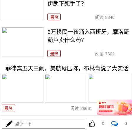
伊朗下死手了？
最热
阅读
8840
6万移民一夜涌入西班牙，摩洛哥
葫芦卖什么药？
最热
阅读
7602
菲律宾五天三闹，美航母压阵，布林肯说了大实话
07-31
最热
阅读
26661
歼-36五架原型机轮番上天，美F-
0
0
点评一下
47还在PPT画鸭翼