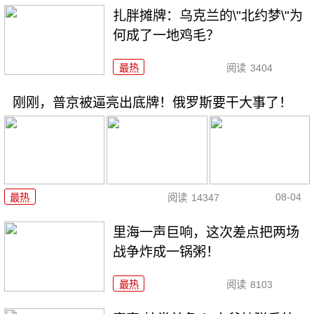
扎胖摊牌：乌克兰的\"北约梦\"为
何成了一地鸡毛？
最热
阅读
3404
刚刚，普京被逼亮出底牌！俄罗斯要干大事了！
08-04
最热
阅读
14347
里海一声巨响，这次差点把两场
战争炸成一锅粥！
最热
阅读
8103